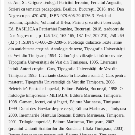
de Aur, Sf. Grigore Teologul Fericitul Ieronim, Fericitul Augustin,
Scrieri cu tematică pedagogică, Basilica, București, 2016, trad. Dan
Negrescu pp. 420-470., ISBN 978-606-29-0136-3. Fericitul
Ieronim, Epistole, Volumul al II-lea, Părinți și scriitori bisericești,
Ed. BASILICA a Patriarhiei Române, București, 2018, traduceri de
Dan Negrescu…, p. 146-157, 163-165, 187-192, 207-210, 258-269.
(32 p.) ISBN 978-606-29-0289-6. Publicaţii didactice Texte latine
din antichitatea creştină. Antologie de texte, Tipografia Universităţii
de Vest din Timişoara, 1994. Cultură şi civilizaţie latină în cuvinte,
Tipografia Universităţii de Vest din Timişoara, 1995. Literatură
latină. Autori creştini. Curs, Tipografia Universităţii de Vest din
Timişoara, 1995. Invariante clasice în literatura română, Curs pentru
masterat, Tipografia Universităţii de Vest din Timişoara, 2008.
Beletristică Epistolar imperial, Editura Paideia, Bucureşti, 1998. O
mitologie timişoreană - MEHALA, Editura Marineasa, Timişoara,
1998. Oameni, locuri, cai şi îngeri, Editura Marineasa, Timişoara
1999. Do ut des. Breviar despre cerşit, Editura Marineasa, Timişoara
2000. Însemnările Sfântului Renatus, Editura Marineasa, Timişoara,
2001. Trilogie imperială, Editura Marineasa, Timişoara, 2002
(premiul Uniunii Scriitorilor din România, filiala Timişoara, 2003).