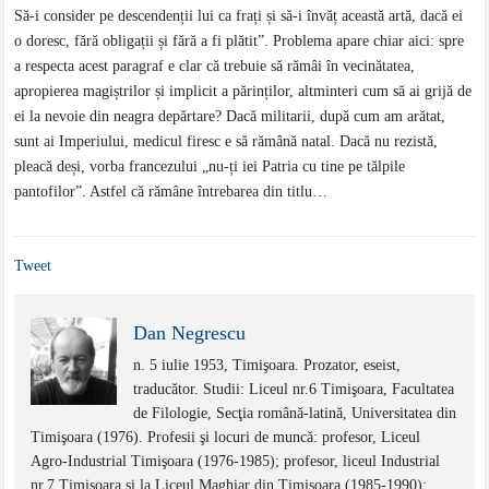
Să-i consider pe descendenții lui ca frați și să-i învăț această artă, dacă ei
o doresc, fără obligații și fără a fi plătit”. Problema apare chiar aici: spre
a respecta acest paragraf e clar că trebuie să rămâi în vecinătatea,
apropierea magiștrilor și implicit a părinților, altminteri cum să ai grijă de
ei la nevoie din neagra depărtare? Dacă militarii, după cum am arătat,
sunt ai Imperiului, medicul firesc e să rămână natal. Dacă nu rezistă,
pleacă deși, vorba francezului „nu-ți iei Patria cu tine pe tălpile
pantofilor”. Astfel că rămâne întrebarea din titlu…
Tweet
Dan Negrescu
n. 5 iulie 1953, Timişoara. Prozator, eseist,
traducător. Studii: Liceul nr.6 Timişoara, Facultatea
de Filologie, Secţia română-latină, Universitatea din
Timişoara (1976). Profesii şi locuri de muncă: profesor, Liceul
Agro-Industrial Timişoara (1976-1985); profesor, liceul Industrial
nr.7 Timişoara şi la Liceul Maghiar din Timişoara (1985-1990);