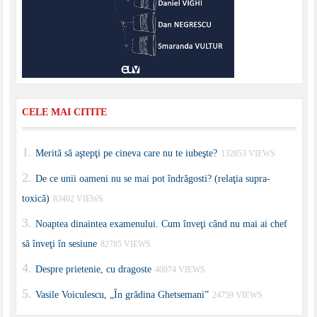
CELE MAI CITITE
Merită să aştepţi pe cineva care nu te iubeşte?
132853 VIEWS
De ce unii oameni nu se mai pot îndrăgosti? (relaţia supra-
toxică)
83402 VIEWS
Noaptea dinaintea examenului. Cum înveţi când nu mai ai chef
să înveţi în sesiune
82785 VIEWS
Despre prietenie, cu dragoste
40074 VIEWS
Vasile Voiculescu, „În grădina Ghetsemani”
24759 VIEWS