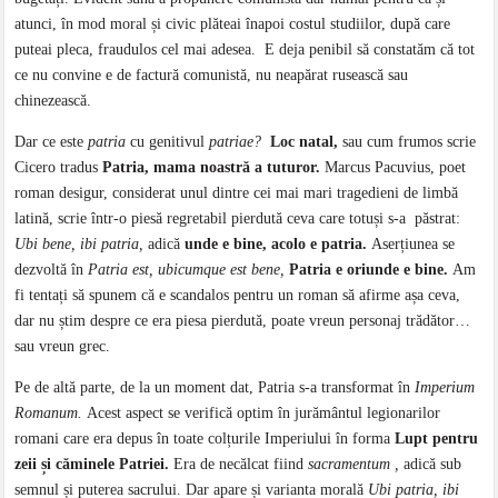
atunci, în mod moral și civic plăteai înapoi costul studiilor, după care
puteai pleca, fraudulos cel mai adesea. E deja penibil să constatăm că tot
ce nu convine e de factură comunistă, nu neapărat rusească sau
chinezească.
Dar ce este
patria
cu genitivul
patriae?
Loc natal,
sau cum frumos scrie
Cicero tradus
Patria, mama noastră a tuturor.
Marcus Pacuvius, poet
roman desigur, considerat unul dintre cei mai mari tragedieni de limbă
latină, scrie într-o piesă regretabil pierdută ceva care totuși s-a păstrat:
Ubi bene, ibi patria,
adică
unde e bine, acolo e patria.
Aserțiunea se
dezvoltă în
Patria est, ubicumque est bene,
Patria e oriunde e bine.
Am
fi tentați să spunem că e scandalos pentru un roman să afirme așa ceva,
dar nu știm despre ce era piesa pierdută, poate vreun personaj trădător…
sau vreun grec.
Pe de altă parte, de la un moment dat, Patria s-a transformat în
Imperium
Romanum.
Acest aspect se verifică optim în jurământul legionarilor
romani care era depus în toate colțurile Imperiului în forma
Lupt pentru
zeii și căminele Patriei.
Era de necălcat fiind
sacramentum ,
adică sub
semnul și puterea sacrului. Dar apare și varianta morală
Ubi patria, ibi