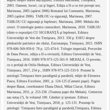
Raport despre starea na(ra)ţiunii, Editura Marineasa, Timişoara,
2003. Oameni, locuri, cai şi îngeri, Ediţia a II-a cu trei poveşti noi,
Marineasa, 2005 (apărut 2006) Romanul lui Constantin, Marineasa,
2005 (apărut 2006). TABLOU cu siguranţă, Marineasa, 2007.
TABLOU CU siguranţă şi înţelesuri, Marineasa, 2009. Mehala din
ceruri. O mitologie pentru cunoscători, Marineasa, 2010. TABLOU
(dintr-o expoziţie) CU SIGURANŢĂ şi înţelesuri, Editura
Universităţii de Vest din Timişoara, 2013. 350 p. ESEU despre
pledoariile patristice ale răului, Eurostampa, Timișoara, 2015. ISBN
978-606-569-959-0. 78 p. 125-474-6. Trilogie imperială, Precuvânt
de Dana Percec, ediția a II-a revizuită, Editura Universității de Vest,
Timișoara, 2016. ISBN 978-973-125-501-9. MEHALA. O poveste,
cu o prefață de Otilia Hedeșan, Editura Universității de Vest,
Timișoara, 2017, 254 p., ISBN 978-973-125-533-0. Prezent în
antologii Timişoara între paradigmă şi parabolă, ediţie de Eleonora
Pascu, Editura Excelsior, 2001, p. 124-125 (Castanii paşei). Pagini
despre Banat, coordonatori Diana Dincă, Mihai Ciucur, Editura
Marineasa, 2011, p. 253-258. (Toamna paşei din Mehala). Centurion
sau sutaș (?), în volumul 100. Gânduri și ipostaze. Editura
Universității de Vest, Timișoara, 2018, p. 125-131. Prezenţe în
antologii: Timişoara între paradigmă şi parabolă,Timişoara, Editura