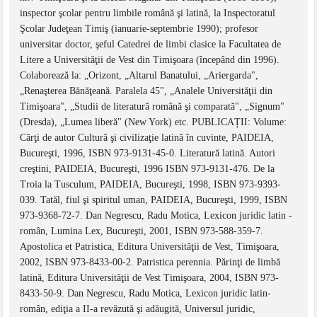
inspector şcolar pentru limbile română şi latină, la Inspectoratul
Şcolar Judeţean Timiş (ianuarie-septembrie 1990); profesor
universitar doctor, şeful Catedrei de limbi clasice la Facultatea de
Litere a Universităţii de Vest din Timişoara (începând din 1996).
Colaborează la: „Orizont, „Altarul Banatului, „Ariergarda",
„Renaşterea Bănăţeană. Paralela 45", „Analele Universităţii din
Timişoara", „Studii de literatură română şi comparată", „Signum"
(Dresda), „Lumea liberă" (New York) etc. PUBLICAȚII: Volume:
Cărţi de autor Cultură şi civilizaţie latină în cuvinte, PAIDEIA,
Bucureşti, 1996, ISBN 973-9131-45-0. Literatură latină. Autori
creştini, PAIDEIA, Bucureşti, 1996 ISBN 973-9131-476. De la
Troia la Tusculum, PAIDEIA, Bucureşti, 1998, ISBN 973-9393-
039. Tatăl, fiul şi spiritul uman, PAIDEIA, Bucureşti, 1999, ISBN
973-9368-72-7. Dan Negrescu, Radu Motica, Lexicon juridic latin -
român, Lumina Lex, Bucureşti, 2001, ISBN 973-588-359-7.
Apostolica et Patristica, Editura Universităţii de Vest, Timişoara,
2002, ISBN 973-8433-00-2. Patristica perennia. Părinţi de limbă
latină, Editura Universităţii de Vest Timişoara, 2004, ISBN 973-
8433-50-9. Dan Negrescu, Radu Motica, Lexicon juridic latin-
român, ediţia a II-a revăzută şi adăugită, Universul juridic,