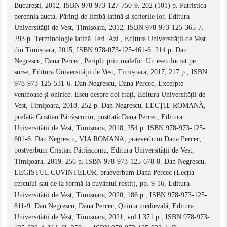
Bucureşti, 2012, ISBN 978-973-127-750-9. 202 (101) p. Patristica
perennia aucta, Părinţi de limbă latină şi scrierile lor, Editura
Universităţii de Vest, Timişoara, 2012, ISBN 978-973-125-365-7.
293 p. Terminologie latină. Ieri. Azi., Editura Universității de Vest
din Timișoara, 2015, ISBN 978-073-125-461-6. 214 p. Dan
Negrescu, Dana Percec, Periplu prin malefic. Un eseu lucrat pe
surse, Editura Universității de Vest, Timișoara, 2017, 217 p., ISBN
978-973-125-531-6. Dan Negrescu, Dana Percec, Excerpte
veninoase și onirice. Eseu despre doi frați, Editura Universității de
Vest, Timișoara, 2018, 252 p. Dan Negrescu, LECȚIE ROMANĂ,
prefață Cristian Pătrășconiu, postfață Dana Percec, Editura
Universității de Vest, Timișoara, 2018, 254 p. ISBN 978-973-125-
601-6. Dan Negrescu, VIA ROMANA, praeverbum Dana Percec,
postverbum Cristian Pătrășconiu, Editura Universității de Vest,
Timișoara, 2019, 256 p. ISBN 978-973-125-678-8. Dan Negrescu,
LEGISTUL CUVINTELOR, praeverbum Dana Percec (Lecția
cercului sau de la formă la cuvântul rostit), pp. 9-16, Editura
Universității de Vest, Timișoara, 2020, 186 p., ISBN 978-973-125-
811-9. Dan Negrescu, Dana Percec, Quinta medievală, Editura
Universității de Vest, Timișoara, 2021, vol.I 371 p., ISBN 978-973-