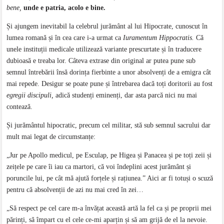
bene,
unde e patria, acolo e bine.
Și ajungem inevitabil la celebrul jurământ al lui Hipocrate, cunoscut în
lumea romană și în cea care i-a urmat ca
Iuramentum Hippocratis.
Că
unele instituții medicale utilizează variante prescurtate și în traducere
dubioasă e treaba lor. Câteva extrase din original ar putea pune sub
semnul întrebării însă dorința fierbinte a unor absolvenți de a emigra cât
mai repede. Desigur se poate pune și întrebarea dacă toți doritorii au fost
egregii discipuli,
adică studenți eminenți, dar asta parcă nici nu mai
contează.
Și jurământul hipocratic, precum cel militar, stă sub semnul sacrului dar
mult mai legat de circumstanțe:
„Jur pe Apollo medicul, pe Esculap, pe Higea și Panacea și pe toți zeii și
zeițele pe care îi iau ca martori, că voi îndeplini acest jurământ și
poruncile lui, pe cât mă ajută forțele și rațiunea.” Aici ar fi totuși o scuză
pentru că absolvenții de azi nu mai cred în zei…
„Să respect pe cel care m-a învățat această artă la fel ca și pe proprii mei
părinți, să împart cu el cele ce-mi aparțin și să am grijă de el la nevoie.