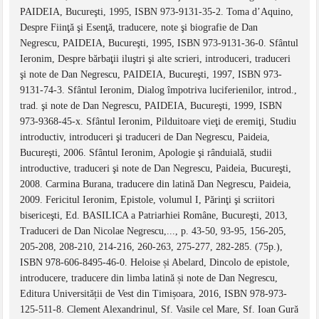
PAIDEIA, Bucureşti, 1995, ISBN 973-9131-35-2. Toma d’Aquino,
Despre Fiinţă şi Esenţă, traducere, note şi biografie de Dan
Negrescu, PAIDEIA, Bucureşti, 1995, ISBN 973-9131-36-0. Sfântul
Ieronim, Despre bărbaţii iluştri şi alte scrieri, introduceri, traduceri
şi note de Dan Negrescu, PAIDEIA, Bucureşti, 1997, ISBN 973-
9131-74-3. Sfântul Ieronim, Dialog împotriva luciferienilor, introd.,
trad. şi note de Dan Negrescu, PAIDEIA, Bucureşti, 1999, ISBN
973-9368-45-x. Sfântul Ieronim, Pilduitoare vieţi de eremiţi, Studiu
introductiv, introduceri şi traduceri de Dan Negrescu, Paideia,
Bucureşti, 2006. Sfântul Ieronim, Apologie şi rânduială, studii
introductive, traduceri şi note de Dan Negrescu, Paideia, Bucureşti,
2008. Carmina Burana, traducere din latină Dan Negrescu, Paideia,
2009. Fericitul Ieronim, Epistole, volumul I, Părinţi şi scriitori
bisericeşti, Ed. BASILICA a Patriarhiei Române, Bucureşti, 2013,
Traduceri de Dan Nicolae Negrescu,..., p. 43-50, 93-95, 156-205,
205-208, 208-210, 214-216, 260-263, 275-277, 282-285. (75p.),
ISBN 978-606-8495-46-0. Heloise și Abelard, Dincolo de epistole,
introducere, traducere din limba latină și note de Dan Negrescu,
Editura Universității de Vest din Timișoara, 2016, ISBN 978-973-
125-511-8. Clement Alexandrinul, Sf. Vasile cel Mare, Sf. Ioan Gură