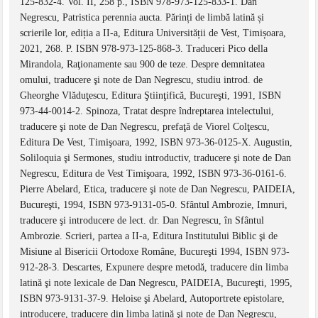
125-832-4. Vol. II, 258 p., ISBN 978-973-125-833-1. Dan
Negrescu, Patristica perennia aucta. Părinți de limbă latină și
scrierile lor, ediția a II-a, Editura Universității de Vest, Timișoara,
2021, 268. P. ISBN 978-973-125-868-3. Traduceri Pico della
Mirandola, Raţionamente sau 900 de teze. Despre demnitatea
omului, traducere şi note de Dan Negrescu, studiu introd. de
Gheorghe Vlăduţescu, Editura Ştiinţifică, Bucureşti, 1991, ISBN
973-44-0014-2. Spinoza, Tratat despre îndreptarea intelectului,
traducere şi note de Dan Negrescu, prefaţă de Viorel Colţescu,
Editura De Vest, Timişoara, 1992, ISBN 973-36-0125-X. Augustin,
Soliloquia şi Sermones, studiu introductiv, traducere şi note de Dan
Negrescu, Editura de Vest Timişoara, 1992, ISBN 973-36-0161-6.
Pierre Abelard, Etica, traducere şi note de Dan Negrescu, PAIDEIA,
Bucureşti, 1994, ISBN 973-9131-05-0. Sfântul Ambrozie, Imnuri,
traducere şi introducere de lect. dr. Dan Negrescu, în Sfântul
Ambrozie. Scrieri, partea a II-a, Editura Institutului Biblic şi de
Misiune al Bisericii Ortodoxe Române, Bucureşti 1994, ISBN 973-
912-28-3. Descartes, Expunere despre metodă, traducere din limba
latină şi note lexicale de Dan Negrescu, PAIDEIA, Bucureşti, 1995,
ISBN 973-9131-37-9. Heloise şi Abelard, Autoportrete epistolare,
introducere, traducere din limba latină şi note de Dan Negrescu,