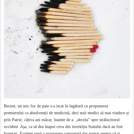
Recent, un mic foc de paie s-a iscat în legătură cu propunerea
premierului ca absolvenții de medicină, deci noii medici să mai vindece și
prin Patrie, câțiva ani măcar, înainte de a „decola” spre strălucitorul
occident. Așa, ca să dea înapoi ceva din investiția Statului dacă au fost
bugetați. Evident sună a propunere comunistă dar numai pentru că și