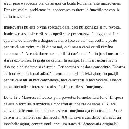
sigur pare o judecată blândă să spui că boala României este inadecvarea.
Dar aici văd eu problema: în inadecvarea multora la funcțiile pe care le
dețin în societate.
Inadecvarea nu este o vină spectaculoasă, căci nu șochează și nu revoltă.
Inadecvarea se tolerează, se acoperă și se perpetuează fără zgomot. Iar
aparența de blândețe a diagnosticului o face cu atât mai acută… poate
pentru că resimțim, mulți dintre noi, o durere a cărei cauză rămâne
necunoscută. Această durere se amplifică dacă ne uităm în jurul nostru: la
starea economiei, la piața de capital, la justiție, la infrastructură sau la
sistemele de sănătate și educație. Dar acestea sunt doar consecințe. Eroarea
de fond este mult mai adâncă: avem numeroși indivizi ajunși în poziții
pentru care nu au nici competența, nici caracterul și nici vocația. Uneori
nu au nici măcar interesul real să facă lucrurile să funcționeze.
De la Titu Maiorescu încoace, știm povestea formelor fără fond. El spera
că este o formulă tranzitorie a modernității noastre de secol XIX: era
convins că le vom umple cu sens și vor funcționa așa cum trebuie. Poate
că s-ar fi întâmplat așa, dar secolul XX nu ne-a ajutat deloc: am avut un
interbelic agitat, comunismul, apoi libertatea și “democrația originală”.