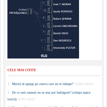
CELE MAI CITITE
Merită să aştepţi pe cineva care nu te iubeşte?
132845 VIEWS
De ce unii oameni nu se mai pot îndrăgosti? (relaţia supra-
toxică)
83395 VIEWS