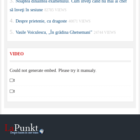
Noaptea dinaintea examenului. Cum înveţi când nu mai ai chef
să înveţi în sesiune
82785 VIEWS
Despre prietenie, cu dragoste
40071 VIEWS
Vasile Voiculescu, „În grădina Ghetsemani”
24744 VIEWS
VIDEO
Could not generate embed. Please try it manualy.