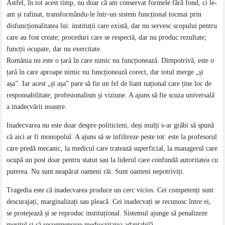
Astfel, în tot acest timp, nu doar că am conservat formele fără fond, ci le-
am și rafinat, transformându-le într-un sistem funcțional tocmai prin
disfuncționalitatea lui: instituții care există, dar nu servesc scopului pentru
care au fost create; proceduri care se respectă, dar nu produc rezultate;
funcții ocupate, dar nu exercitate.
România nu este o țară în care nimic nu funcționează. Dimpotrivă, este o
țară în care aproape nimic nu funcționează corect, dar totul merge „și
așa”. Iar acest „și așa” pare să fie un fel de liant național care ține loc de
responsabilitate, profesionalism și viziune. A ajuns să fie scuza universală
a inadecvării noastre.
Inadecvarea nu este doar despre politicieni, deși mulți s-ar grăbi să spună
că aici ar fi monopolul. A ajuns să se infiltreze peste tot: este la profesorul
care predă mecanic, la medicul care tratează superficial, la managerul care
ocupă un post doar pentru statut sau la liderul care confundă autoritatea cu
puterea. Nu sunt neapărat oameni răi. Sunt oameni nepotriviți.
Tragedia este că inadecvarea produce un cerc vicios. Cei competenți sunt
descurajați, marginalizați sau pleacă. Cei inadecvați se recunosc între ei,
se protejează și se reproduc instituțional. Sistemul ajunge să penalizeze
meritul și să recompenseze mediocritatea adaptabilă.