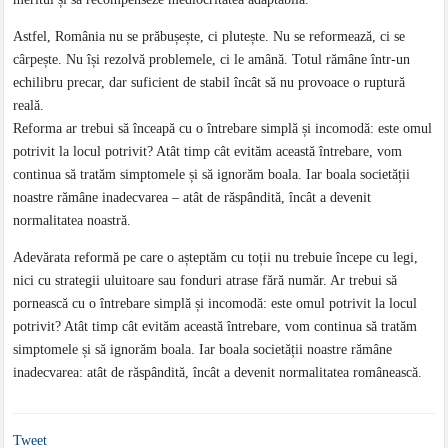
Astfel, România nu se prăbușește, ci plutește. Nu se reformează, ci se
cârpește. Nu își rezolvă problemele, ci le amână. Totul rămâne într-un
echilibru precar, dar suficient de stabil încât să nu provoace o ruptură
reală.
Reforma ar trebui să înceapă cu o întrebare simplă și incomodă: este omul
potrivit la locul potrivit? Atât timp cât evităm această întrebare, vom
continua să tratăm simptomele și să ignorăm boala. Iar boala societății
noastre rămâne inadecvarea – atât de răspândită, încât a devenit
normalitatea noastră.
Adevărata reformă pe care o așteptăm cu toții nu trebuie începe cu legi,
nici cu strategii uluitoare sau fonduri atrase fără număr. Ar trebui să
pornească cu o întrebare simplă și incomodă: este omul potrivit la locul
potrivit? Atât timp cât evităm această întrebare, vom continua să tratăm
simptomele și să ignorăm boala. Iar boala societății noastre rămâne
inadecvarea: atât de răspândită, încât a devenit normalitatea românească.
Tweet