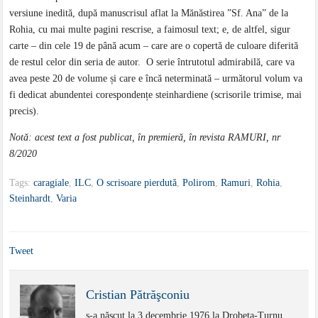
versiune inedită, după manuscrisul aflat la Mănăstirea ”Sf. Ana” de la
Rohia, cu mai multe pagini rescrise, a faimosul text; e, de altfel, sigur
carte – din cele 19 de până acum – care are o copertă de culoare diferită
de restul celor din seria de autor. O serie întrutotul admirabilă, care va
avea peste 20 de volume și care e încă neterminată – următorul volum va
fi dedicat abundentei corespondențe steinhardiene (scrisorile trimise, mai
precis).
Notă: acest text a fost publicat, în premieră, în revista RAMURI, nr
8/2020
Tags:
caragiale
,
ILC
,
O scrisoare pierdută
,
Polirom
,
Ramuri
,
Rohia
,
Steinhardt
,
Varia
Tweet
Cristian Pătrăşconiu
s-a născut la 3 decembrie 1976 la Drobeta-Turnu