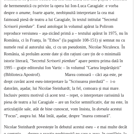
de hermeneutică cu privire la opera lui Ion-Luca Caragiale: e vorba
despre o
anume
, foarte aparte, neobișnuită interpretare la cea mai
faimoasă piesă de teatru a lui Caragiale, în textul intitulat ”Secretul
Scrisorii pierdute
”. Eseul antologat în volumul apărut la Polirom
reproduce versiunea – așa-zicând primă a – textului apărut în 1975, nu în
România, ci în Franța, în ”Ethos” (la paginile 108-151) și semnat nu cu
numele real al autorului său, ci cu un pseudonim, Nicolae Niculescu. În
România, să preluăm aceste date și din rațiuni care țin de o minimală
istorie literară, ”Secretul
Scrisorii pierdute
” apare pentru prima dată în
1995 – grație editorului Ion Vartic – în volumul ”Cartea împărtășirii”
(Biblioteca Apostrof). Marea comoară – căci așa este, pe
drept cuvânt acest eseu-interpretare la ”Scrisoarea pierdută” – i-o
datorăm, așadar, lui Nicolae Steinhardt; la fel, comoara și mai mare.
Inclusiv pentru motivul că acest text – repet, o interpretare rarissimă la
piesa de teatru a lui Caragiale – are un foclor semnificativ, dar nu este, în
articulațiile sale, atât de bine cunoscut, vom însista, în
dorsala
acestui
”Focus”, asupra lui. Mai întâi, așadar, despre ”marea comoară”.
Nicolae Steinhardt povestește în debutul acestui eseu – e mai multe decât
o
captatio…
– despre o reacție neobișnuită pe care o avea, în copilărie, la