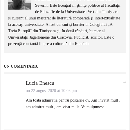
Severin. Este licenţiat în ştiinţe politice al Facultăţii
de Filozofie de la Universitatea Vest din Timişoara
şi cursant al unui masterat de literatură comparată şi intertextualitate
la aceeaşi universitate. A fost cursant şi bursier al Colegiului „A
Treia Europă“ din Timişoara şi, în două rânduri, bursier al
Universităţii Jagelloniene din Cracovia. Publicist, scriitor. Este o
prezență constantă în presa culturală din România.
UN COMENTARIU
Lucia Enescu
on 22 august 2020 at 10:08 pm
Am toată admirația pentru postările dv. Am învățat mult ,
am admirat mult , am visat mult. Va mulțumesc.