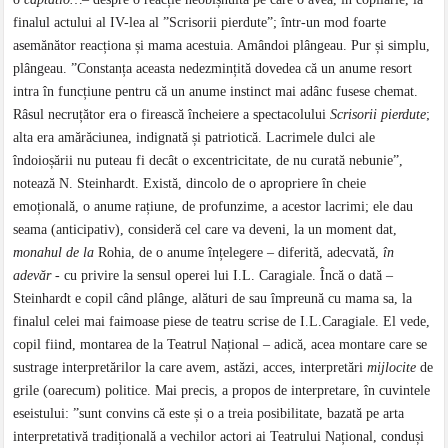
finalul actului al IV-lea al ”Scrisorii pierdute”; într-un mod foarte
asemănător reacționa și mama acestuia. Amândoi plângeau. Pur și simplu,
plângeau. ”Constanța aceasta nedezmințită dovedea că un anume resort
intra în funcțiune pentru că un anume instinct mai adânc fusese chemat.
Râsul necruțător era o firească încheiere a spectacolului
Scrisorii pierdute
;
alta era amărăciunea, indignată și patriotică. Lacrimele dulci ale
îndoioșării nu puteau fi decât o excentricitate, de nu curată nebunie”,
notează N. Steinhardt. Există, dincolo de o apropriere în cheie
emoțională, o anume rațiune, de profunzime, a acestor lacrimi; ele dau
seama (anticipativ), consideră cel care va deveni, la un moment dat,
monahul de la
Rohia, de o anume înțelegere – diferită, adecvată,
în
adevăr ­-
cu privire la sensul operei lui I.L. Caragiale. Încă o dată –
Steinhardt e copil când plânge, alături de sau împreună cu mama sa, la
finalul celei mai faimoase piese de teatru scrise de I.L.Caragiale. El vede,
copil fiind, montarea de la Teatrul Național – adică, acea montare care se
sustrage interpretărilor la care avem, astăzi, acces, interpretări
mijlocite
de
grile (oarecum) politice. Mai precis, a propos de interpretare, în cuvintele
eseistului: ”sunt convins că este și o a treia posibilitate, bazată pe arta
interpretativă tradițională a vechilor actori ai Teatrului Național, conduși