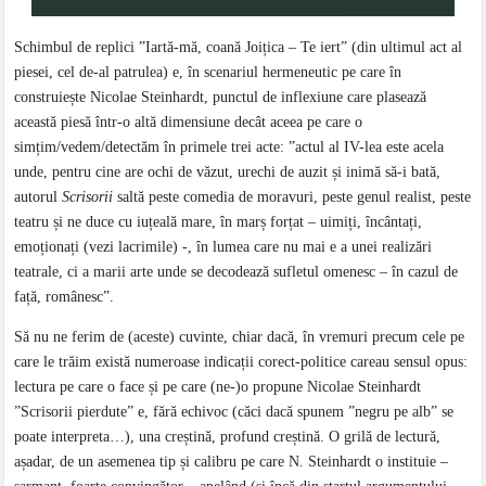
Schimbul de replici ”Iartă-mă, coană Joițica – Te iert” (din ultimul act al
piesei, cel de-al patrulea) e, în scenariul hermeneutic pe care în
construiește Nicolae Steinhardt, punctul de inflexiune care plasează
această piesă într-o altă dimensiune decât aceea pe care o
simțim/vedem/detectăm în primele trei acte: ”actul al IV-lea este acela
unde, pentru cine are ochi de văzut, urechi de auzit și inimă să-i bată,
autorul
Scrisorii
saltă peste comedia de moravuri, peste genul realist, peste
teatru și ne duce cu iuțeală mare, în marș forțat – uimiți, încântați,
emoționați (vezi lacrimile) -, în lumea care nu mai e a unei realizări
teatrale, ci a marii arte unde se decodează sufletul omenesc – în cazul de
față, românesc”.
Să nu ne ferim de (aceste) cuvinte, chiar dacă, în vremuri precum cele pe
care le trăim există numeroase indicații corect-politice careau sensul opus:
lectura pe care o face și pe care (ne-)o propune Nicolae Steinhardt
”Scrisorii pierdute” e, fără echivoc (căci dacă spunem ”negru pe alb” se
poate interpreta…), una creștină, profund creștină. O grilă de lectură,
așadar, de un asemenea tip și calibru pe care N. Steinhardt o instituie –