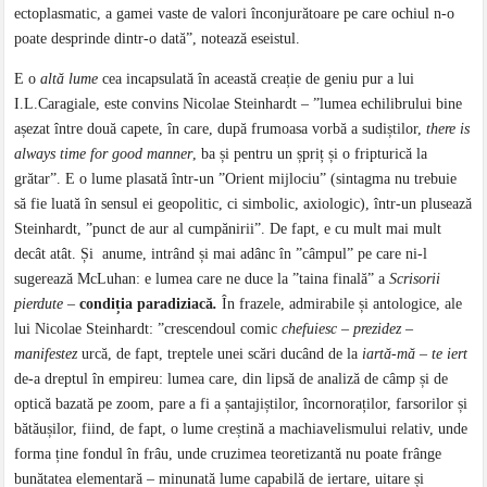
ectoplasmatic, a gamei vaste de valori înconjurătoare pe care ochiul n-o
poate desprinde dintr-o dată”, notează eseistul.
E o
altă lume
cea incapsulată în această creație de geniu pur a lui
I.L.Caragiale, este convins Nicolae Steinhardt – ”lumea echilibrului bine
așezat între două capete, în care, după frumoasa vorbă a sudiștilor,
there is
always time for good manner
, ba și pentru un șpriț și o fripturică la
grătar”. E o lume plasată într-un ”Orient mijlociu” (sintagma nu trebuie
să fie luată în sensul ei geopolitic, ci simbolic, axiologic), într-un plusează
Steinhardt, ”punct de aur al cumpănirii”. De fapt, e cu mult mai mult
decât atât. Și anume, intrând și mai adânc în ”câmpul” pe care ni-l
sugerează McLuhan: e lumea care ne duce la ”taina finală” a
Scrisorii
pierdute
–
condiția paradiziacă
.
În frazele, admirabile și antologice, ale
lui Nicolae Steinhardt: ”crescendoul comic
chefuiesc – prezidez –
manifestez
urcă, de fapt, treptele unei scări ducând de la
iartă-mă – te iert
de-a dreptul în empireu: lumea care, din lipsă de analiză de câmp și de
optică bazată pe zoom, pare a fi a șantajiștilor, încornoraților, farsorilor și
bătăușilor, fiind, de fapt, o lume creștină a machiavelismului relativ, unde
forma ține fondul în frâu, unde cruzimea teoretizantă nu poate frânge
bunătatea elementară – minunată lume capabilă de iertare, uitare și