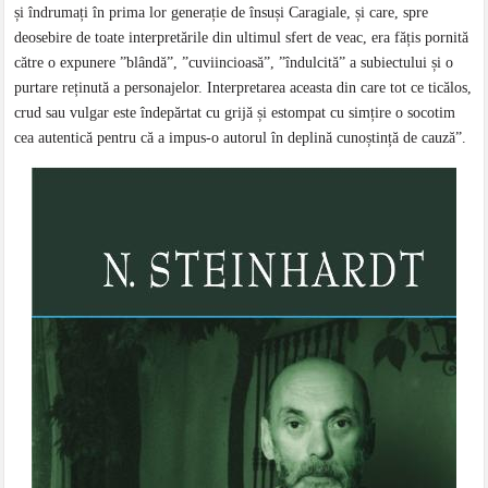
și îndrumați în prima lor generație de însuși Caragiale, și care, spre
deosebire de toate interpretările din ultimul sfert de veac, era fățis pornită
către o expunere ”blândă”, ”cuviincioasă”, ”îndulcită” a subiectului și o
purtare reținută a personajelor. Interpretarea aceasta din care tot ce ticălos,
crud sau vulgar este îndepărtat cu grijă și estompat cu simțire o socotim
cea autentică pentru că a impus-o autorul în deplină cunoștință de cauză”.