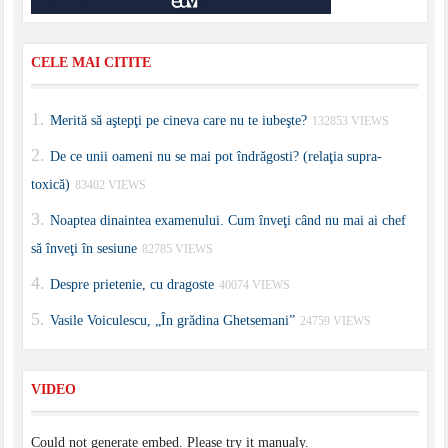
CELE MAI CITITE
Merită să aştepţi pe cineva care nu te iubeşte?
132853 VIEWS
De ce unii oameni nu se mai pot îndrăgosti? (relaţia supra-
toxică)
83402 VIEWS
Noaptea dinaintea examenului. Cum înveţi când nu mai ai chef
să înveţi în sesiune
82785 VIEWS
Despre prietenie, cu dragoste
40074 VIEWS
Vasile Voiculescu, „În grădina Ghetsemani”
24759 VIEWS
VIDEO
Could not generate embed. Please try it manualy.