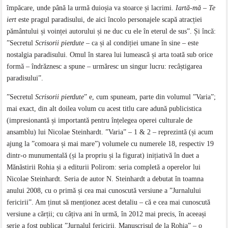
împăcare, unde până la urmă duioșia va stoarce și lacrimi.
Iartă-mă – Te
iert
este pragul paradisului, de aici încolo personajele scapă atracției
pământului și voinței autorului și ne duc cu ele în eterul de sus”. Și încă:
”Secretul
Scrisorii pierdute
– ca și al condiției umane în sine – este
nostalgia paradisului. Omul în starea lui lumească și arta toată sub orice
formă – îndrăznesc a spune – urmăresc un singur lucru: recâștigarea
paradisului”.
”Secretul
Scrisorii pierdute
” e, cum spuneam, parte din volumul ”Varia”;
mai exact, din alt doilea volum cu acest titlu care adună publicistica
(impresionantă și importantă pentru înțelegea operei culturale de
ansamblu) lui Nicolae Steinhardt. ”Varia” – 1 & 2 – reprezintă (și acum
ajung la ”comoara și mai mare”) volumele cu numerele 18, respectiv 19
dintr-o munumentală (și la propriu și la figurat) inițiativă în duet a
Mănăstirii Rohia și a editurii Polirom: seria completă a operelor lui
Nicolae Steinhardt. Seria de autor N. Steinhardt a debutat în toamna
anului 2008, cu o primă și cea mai cunoscută versiune a ”Jurnalului
fericirii”. Am ținut să menționez acest detaliu – că e cea mai cunoscută
versiune a cărții; cu câțiva ani în urmă, în 2012 mai precis, în aceeași
serie a fost publicat ”Jurnalul fericirii. Manuscrisul de la Rohia” – o