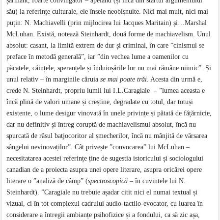
șarmant, foarte convingător – apelând (și încă din startul argumentului
său) la referințe culturale, ele însele neobișnuite. Nici mai mult, nici mai
puțin: N. Machiavelli (prin mijlocirea lui Jacques Maritain) și…Marshal
McLuhan. Există, notează Steinhardt, două forme de machiavelism. Unul
absolut: casant, la limită extrem de dur și criminal, în care ”cinismul se
preface în metodă generală”, iar ”din vechea lume a oamenilor cu
păcatele, căințele, speranțele și înduioșările lor nu mai rămâne niimic”. Și
unul relativ – în marginile căruia
se mai poate trăi
. Acesta din urmă e,
crede N. Steinhardt, propriu lumii lui I.L.Caragiale – ”lumea aceasta e
încă plină de valori umane și creștine, degradate cu totul, dar totuși
existente, o lume desigur vinovată în unele privințe și pătată de fățărnicie,
dar nu definitiv și întreg coruptă de machiavelismul absolut, încă nu
spurcată de râsul batjocoritor al șmecherilor, încă nu mânjită de vărsarea
sângelui nevinovaților”. Cât privește ”convocarea” lui McLuhan –
necesitatarea acestei referințe ține de sugestia istoricului și sociologului
canadian de a proiecta asupra unei opere literare, asupra oricărei opere
literare o ”analiză de câmp” (
spectroscopică
– în cuvintele lui N.
Steinhardt). ”Caragiale nu trebuie așadar citit nici el numai textual și
vizual, ci în tot complexul cadrului audio-tactilo-evocator, cu luarea în
considerare a întregii ambianțe psihofizice și a fondului, ca să zic așa,