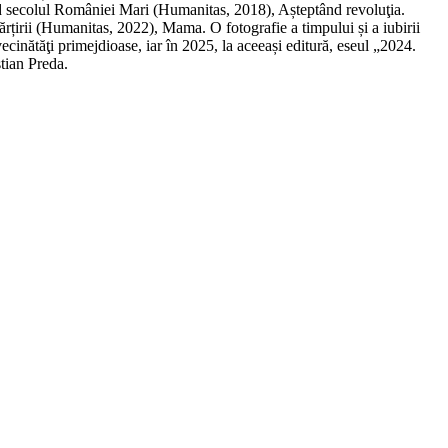
nd secolul României Mari (Humanitas, 2018), Așteptând revoluţia.
rțirii (Humanitas, 2022), Mama. O fotografie a timpului și a iubirii
inătăţi primejdioase, iar în 2025, la aceeași editură, eseul „2024.
tian Preda.