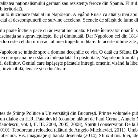
talitatea naţionalismului german sau rezistenţa feroce din Spania. Flirtu
 teritorială.
e auto-iluzionare fatal al lui Napoleon. Alegând Rusia ca aliat şi mai apo
rucial al descompunerii ce survine accelerat. Scenele de sfârşit de lume 
nu poate încheia pace cu adevărat niciodată. El este încrezător doar în st
ascinaţia sa supravieţuieşte, fie şi diminuată. Dar Napoleon cel din 1814
rloo este cel din urmă act al unei tragedii militare. În aceste ultime zile
i Napoleon se întinde spre a domina deceniile ce vin. O dată cu Sfânta E
ţiunea europeană pe o stâncă îndepărtată. În posteritate, Napoleon triumfă
ă, definitiv, Geniul care ispăşeşte păcatele întregii omeniri visând la lib
 invincibilă, tenace şi seducătoare.
ea de Știinţe Politice a Universităţii din București. Printre volumele pu
e un dialog cu H.R. Patapievici (coautor, alături de Paul Cernat, Angel
anolescu, vol. I, II, III, 2004, 2005, 2008), Spiritul conservator. De l
(2010), Teodoreanu reloaded (alături de Angelo Mitchievici, 2011), Umbr
scură. Vis, imaginaţie și bandă desenată (2014), Sfinxul rus. Idei, iden