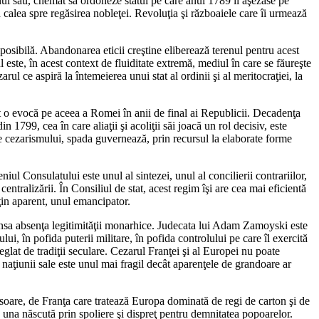
ului său, chemat să ordoneze statul pe care anul 1789 îl aşezase pe
 calea spre regăsirea nobleţei. Revoluţia şi războaiele care îi urmează
posibilă. Abandonarea eticii creştine eliberează terenul pentru acest
l este, în acest context de fluiditate extremă, mediul în care se făureşte
ul ce aspiră la întemeierea unui stat al ordinii şi al meritocraţiei, la
orat o evocă pe aceea a Romei în anii de final ai Republicii. Decadenţa
 1799, cea în care aliaţii şi acoliţii săi joacă un rol decisiv, este
e cezarismului, spada guvernează, prin recursul la elaborate forme
l Consulatului este unul al sintezei, unul al concilierii contrariilor,
centralizării. În Consiliul de stat, acest regim îşi are cea mai eficientă
uţin aparent, unul emancipator.
ensa absenţa legitimităţii monarhice. Judecata lui Adam Zamoyski este
ui, în pofida puterii militare, în pofida controlului pe care îl exercită
eglat de tradiţii seculare. Cezarul Franţei şi al Europei nu poate
 naţiunii sale este unul mai fragil decât aparenţele de grandoare ar
resoare, de Franţa care tratează Europa dominată de regi de carton şi de
e, una născută prin spoliere şi dispreţ pentru demnitatea popoarelor.