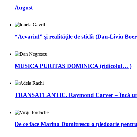
August
“Acvariul” și realitățile de sticlă (Dan-Liviu Boer
MUSICA PURITAS DOMINICA (ridicolul… )
TRANSATLANTIC. Raymond Carver – Încă un 
De ce face Marina Dumitrescu o pledoarie pentr