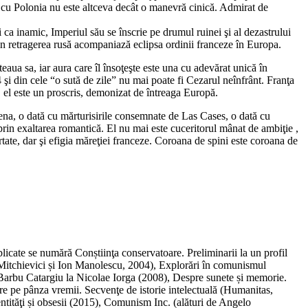
l cu Polonia nu este altceva decât o manevră cinică. Admirat de
i ca inamic, Imperiul său se înscrie pe drumul ruinei şi al dezastrului
din retragerea rusă acompaniază eclipsa ordinii franceze în Europa.
eaua sa, iar aura care îl însoţeşte este una cu adevărat unică în
 şi din cele “o sută de zile” nu mai poate fi Cezarul neînfrânt. Franţa
 , el este un proscris, demonizat de întreaga Europă.
lena, o dată cu mărturisirile consemnate de Las Cases, o dată cu
 prin exaltarea romantică. El nu mai este cuceritorul mânat de ambiţie ,
ertate, dar şi efigia măreţiei franceze. Coroana de spini este coroana de
blicate se numără Conștiinţa conservatoare. Preliminarii la un profil
o Mitchievici și Ion Manolescu, 2004), Explorări în comunismul
a Barbu Catargiu la Nicolae Iorga (2008), Despre sunete și memorie.
e pe pânza vremii. Secvenţe de istorie intelectuală (Humanitas,
tităţi și obsesii (2015), Comunism Inc. (alături de Angelo