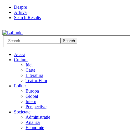
Despre
Arhiva
Search Results
Acasă
Cultura
Idei
Carte
Literatura
Teatru-Film
Politica
Europa
Global
Intern
Perspective
Societate
Administratie
Analiza
Economie