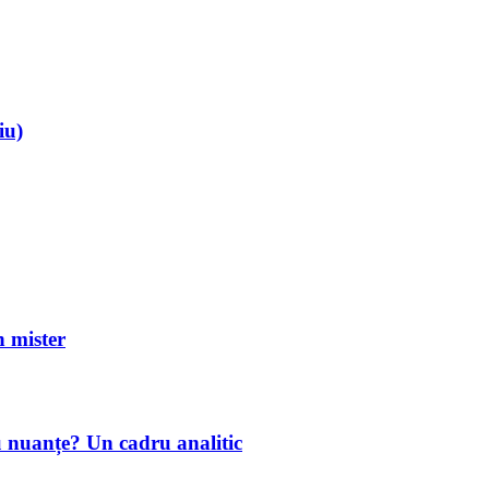
iu)
mister
u nuanțe? Un cadru analitic