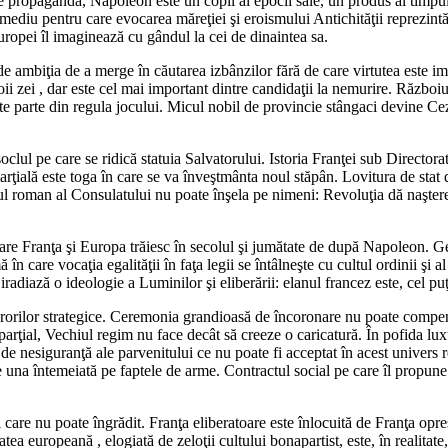
e de propagandă, Napoleon este un copil al epocii sale, un produs al timp
mediu pentru care evocarea măreţiei şi eroismului Antichităţii reprezintă
uropei îl imaginează cu gândul la cei de dinaintea sa.
de ambiţia de a merge în căutarea izbânzilor fără de care virtutea este im
oii zei , dar este cel mai important dintre candidaţii la nemurire. Războiu
te parte din regula jocului. Micul nobil de provincie stângaci devine Cezar
 soclul pe care se ridică statuia Salvatorului. Istoria Franţei sub Direct
ţială este toga în care se va înveştmânta noul stăpân. Lovitura de stat din
ul roman al Consulatului nu poate înşela pe nimeni: Revoluţia dă naşter
re Franţa şi Europa trăiesc în secolul şi jumătate de după Napoleon. Geniu
 care vocaţia egalităţii în faţa legii se întâlneşte cu cultul ordinii şi al 
e iradiază o ideologie a Luminilor şi eliberării: elanul francez este, cel p
a erorilor strategice. Ceremonia grandioasă de încoronare nu poate comp
parţial, Vechiul regim nu face decât să creeze o caricatură. În pofida luxul
i de nesiguranţă ale parvenitului ce nu poate fi acceptat în acest univers r
e una întemeiată pe faptele de arme. Contractul social pe care îl propune
ui care nu poate îngrădit. Franţa eliberatoare este înlocuită de Franţa op
ea europeană , elogiată de zeloţii cultului bonapartist, este, în realitat