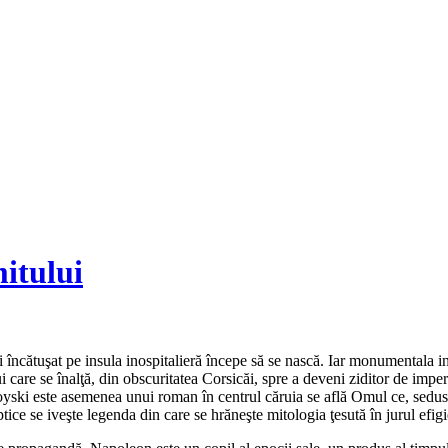
mitului
i încătuşat pe insula inospitalieră începe să se nască. Iar monumentala 
i care se înalţă, din obscuritatea Corsicăi, spre a deveni ziditor de imper
oyski este asemenea unui roman în centrul căruia se află Omul ce, sedus de
ptice se iveşte legenda din care se hrăneşte mitologia ţesută în jurul efigi