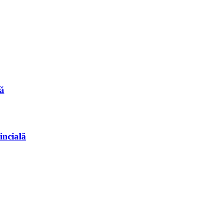
ă
incială