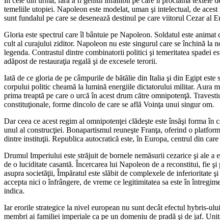
În cele din urmă, fără a fi geniul infailibil pe care îl proclamă textel
temeliile utopiei. Napoleon este modelat, uman şi intelectual, de acest 
sunt fundalul pe care se desenează destinul pe care viitorul Cezar al E
Gloria este spectrul care îl bântuie pe Napoleon. Soldatul este animat 
cult al curajului ziditor. Napoleon nu este singurul care se închină la n
legenda. Contrastul dintre combinatorii politici şi temeritatea spadei es
adăpost de restauraţia regală şi de excesele terorii.
Iată de ce gloria de pe câmpurile de bătălie din Italia şi din Egipt este
corpului politic cheamă la lumină energiile dictatorului militar. Aura mar
prima treaptă pe care o urcă în acest drum către omnipotenţă. Travesti
constituţionale, forme dincolo de care se află Voinţa unui singur om.
Dar ceea ce acest regim al omnipotenţei clădeşte este însăşi forma în ca
unul al construcţiei. Bonapartismul reuneşte Franţa, oferind o platformă în
dintre instituţii. Republica autocratică este, în Europa, centrul din car
Drumul Imperiului este străjuit de bornele nemăsurii cezarice şi ale 
de o luciditate casantă. Încercarea lui Napoleon de a reconstitui, fie şi 
asupra societăţii, Împăratul este slăbit de complexele de inferioritate ş
accepta nici o înfrângere, de vreme ce legitimitatea sa este în întregim
indica.
Iar erorile strategice la nivel european nu sunt decât efectul hybris-ul
membri ai familiei imperiale ca pe un domeniu de pradă şi de jaf. Unitat