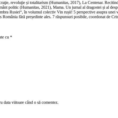
raţie, revoluţie și totalitarism (Humanitas, 2017), La Centenar. Reciti
ânt politic (Humanitas, 2021), Mama. Un jurnal al dragostei și al despă
ra Rusiei“, în volumul colectiv Vin rușii! 5 perspective asupra unei vec
 România fără președinte ales. 7 răspunsuri posibile, coordonat de Cris
ate cu
*
ru data viitoare când o să comentez.