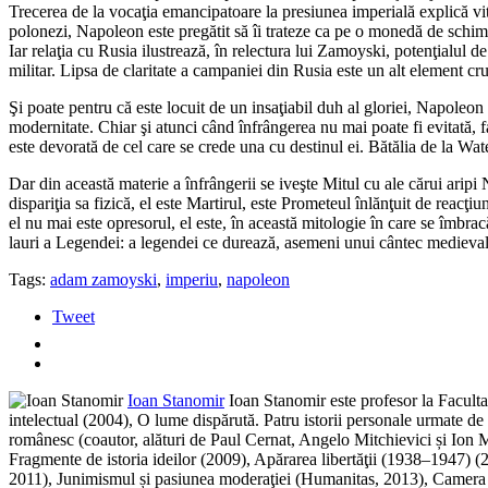
Trecerea de la vocaţia emancipatoare la presiunea imperială explică vi
polonezi, Napoleon este pregătit să îi trateze ca pe o monedă de schimb
Iar relaţia cu Rusia ilustrează, în relectura lui Zamoyski, potenţialul d
militar. Lipsa de claritate a campaniei din Rusia este un alt element c
Şi poate pentru că este locuit de un insaţiabil duh al gloriei, Napoleon 
modernitate. Chiar şi atunci când înfrângerea nu mai poate fi evitată, f
este devorată de cel care se crede una cu destinul ei. Bătălia de la Wate
Dar din această materie a înfrângerii se iveşte Mitul cu ale cărui arip
dispariţia sa fizică, el este Martirul, este Prometeul înlănţuit de reac
el nu mai este opresorul, el este, în această mitologie în care se îmbrac
lauri a Legendei: a legendei ce durează, asemeni unui cântec medieval,
Tags:
adam zamoyski
,
imperiu
,
napoleon
Tweet
Ioan Stanomir
Ioan Stanomir este profesor la Facultat
intelectual (2004), O lume dispărută. Patru istorii personale urmate d
românesc (coautor, alături de Paul Cernat, Angelo Mitchievici și Ion M
Fragmente de istoria ideilor (2009), Apărarea libertăţii (1938–1947) 
2011), Junimismul și pasiunea moderaţiei (Humanitas, 2013), Camera ob