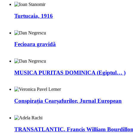
Turtucaia, 1916
Fecioara gravidă
MUSICA PURITAS DOMINICA (Egiptul… )
Conspirația Cearșafurilor, Jurnal European
TRANSATLANTIC. Francis William Bourdillon –