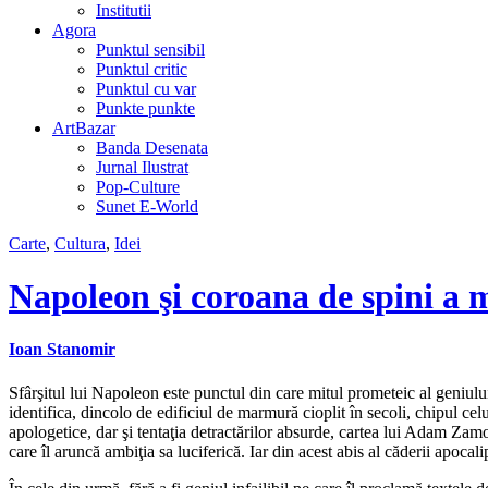
Institutii
Agora
Punktul sensibil
Punktul critic
Punktul cu var
Punkte punkte
ArtBazar
Banda Desenata
Jurnal Ilustrat
Pop-Culture
Sunet E-World
Carte
,
Cultura
,
Idei
Napoleon şi coroana de spini a 
Ioan Stanomir
Sfârşitul lui Napoleon este punctul din care mitul prometeic al geniulu
identifica, dincolo de edificiul de marmură cioplit în secoli, chipul celu
apologetice, dar şi tentaţia detractărilor absurde, cartea lui Adam Zam
care îl aruncă ambiţia sa luciferică. Iar din acest abis al căderii apocali