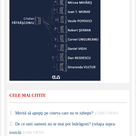
CELE MAI CITITE
Merită să aştepţi pe cineva care nu te iubeşte?
132845 VIEWS
De ce unii oameni nu se mai pot îndrăgosti? (relaţia supra-
toxică)
83396 VIEWS