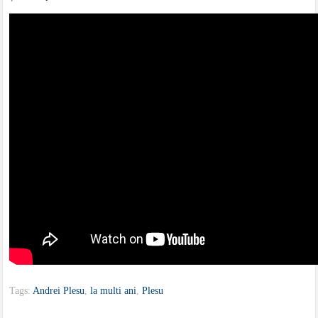
Tags:
Andrei Plesu
,
la multi ani
,
Plesu