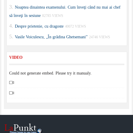
Noaptea dinaintea examenului. Cum înveţi când nu mai ai chef
să înveţi în sesiune
82785 VIEWS
Despre prietenie, cu dragoste
40072 VIEWS
Vasile Voiculescu, „În grădina Ghetsemani”
24746 VIEWS
VIDEO
Could not generate embed. Please try it manualy.