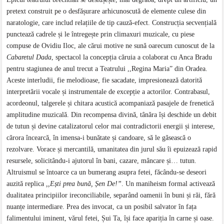
pretext construit pe o desfășurare arhicunoscută de elemente culese din
naratologie, care includ relațiile de tip cauză-efect. Construcția secvențială
punctează cadrele și le întregește prin climaxuri muzicale, cu piese
compuse de Ovidiu Iloc, ale cărui motive ne sună oarecum cunoscut de la
Cabaretul Dada
, spectacol la concepția căruia a colaborat cu Anca Bradu
pentru stagiunea de anul trecut a Teatrului ,,Regina Maria” din Oradea.
Aceste interludii, fie melodioase, fie sacadate, impresionează datorită
interpretării vocale și instrumentale de excepție a actorilor. Contrabasul,
acordeonul, talgerele și chitara acustică acompaniază pasajele de frenetică
amplitudine muzicală. Din recompensa divină, tânăra își deschide un debit
de tutun și devine catalizatorul celor mai contradictorii energii și interese,
cărora încearcă, în imensa-i bunătate și candoare, să le găsească o
rezolvare. Vorace și mercantilă, umanitatea din jurul său îi epuizează rapid
resursele, solicitându-i ajutorul în bani, cazare, mâncare și… tutun.
Altruismul se întoarce ca un bumerang asupra fetei, făcându-se deseori
auzită replica
,,Ești prea bună, Șen De!”
. Un maniheism formal activează
dualitatea principiilor ireconciliabile, separând oamenii în buni și răi, fără
nuanțe intermediare. Prea des invocat, ca un posibil salvator în fața
falimentului iminent, vărul fetei, Șui Ta, își face apariția în carne și oase.