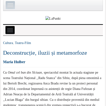
Cultura
,
Teatru-Film
Deconstrucție, iluzii și metamorfoze
Maria Hulber
Cu
Omul cel bun din Sîciuan
, spectacolul montat în actuala stagiune pe
scena Teatrului Național ,,Radu Stanca” din Sibiu, după piesa omonimă a
lui Bertolt Brecht, regizoarea Anca Bradu revine la un proiect personal
din 2014, coordonat împreună cu asistenții de regie Diana Fufezan și
Adrian Neacșu de la Departamentul de Artă Teatrală al Universității
,,Lucian Blaga” din burgul sibian. Cu o distribuție provenită din mediul
studențesc, transpunerea scenică din vremea respectivă s-a bucurat de