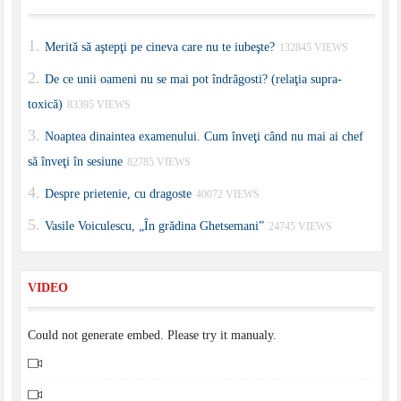
Merită să aştepţi pe cineva care nu te iubeşte?
132845 VIEWS
De ce unii oameni nu se mai pot îndrăgosti? (relaţia supra-
toxică)
83395 VIEWS
Noaptea dinaintea examenului. Cum înveţi când nu mai ai chef
să înveţi în sesiune
82785 VIEWS
Despre prietenie, cu dragoste
40072 VIEWS
Vasile Voiculescu, „În grădina Ghetsemani”
24745 VIEWS
VIDEO
Could not generate embed. Please try it manualy.