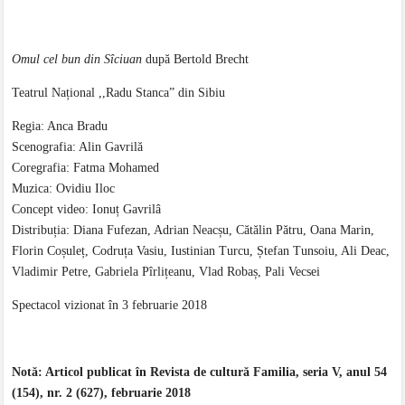
Omul cel bun din Sîciuan
după Bertold Brecht
Teatrul Național ,,Radu Stanca” din Sibiu
Regia: Anca Bradu
Scenografia: Alin Gavrilă
Coregrafia: Fatma Mohamed
Muzica: Ovidiu Iloc
Concept video: Ionuț Gavrilâ
Distribuția: Diana Fufezan, Adrian Neacșu, Cătălin Pătru, Oana Marin,
Florin Coșuleț, Codruța Vasiu, Iustinian Turcu, Ștefan Tunsoiu, Ali Deac,
Vladimir Petre, Gabriela Pîrlițeanu, Vlad Robaș, Pali Vecsei
Spectacol vizionat în 3 februarie 2018
Notă: Articol publicat în Revista de cultură Familia, seria V, anul 54
(154), nr.
2
(62
7
),
februarie
2018