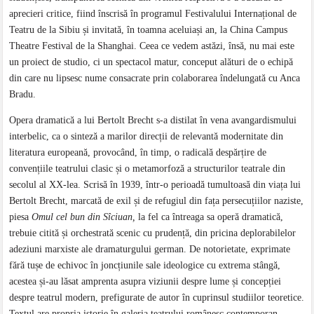
aprecieri critice, fiind înscrisă în programul Festivalului Internațional de
Teatru de la Sibiu și invitată, în toamna aceluiași an, la China Campus
Theatre Festival de la Shanghai. Ceea ce vedem astăzi, însă, nu mai este
un proiect de studio, ci un spectacol matur, conceput alături de o echipă
din care nu lipsesc nume consacrate prin colaborarea îndelungată cu Anca
Bradu.
Opera dramatică a lui Bertolt Brecht s-a distilat în vena avangardismului
interbelic, ca o sinteză a marilor direcții de relevantă modernitate din
literatura europeană, provocând, în timp, o radicală despărțire de
convențiile teatrului clasic și o metamorfoză a structurilor teatrale din
secolul al XX-lea. Scrisă în 1939, într-o perioadă tumultoasă din viața lui
Bertolt Brecht, marcată de exil și de refugiul din fața persecuțiilor naziste,
piesa
Omul cel bun din Sîciuan,
la fel ca întreaga sa operă dramatică,
trebuie citită și orchestrată scenic cu prudență, din pricina deplorabilelor
adeziuni marxiste ale dramaturgului german. De notorietate, exprimate
fără tușe de echivoc în joncțiunile sale ideologice cu extrema stângă,
acestea și-au lăsat amprenta asupra viziunii despre lume și concepției
despre teatrul modern, prefigurate de autor în cuprinsul studiilor teoretice.
Textul are propria istorie în galeria teatrului românesc contemporan,