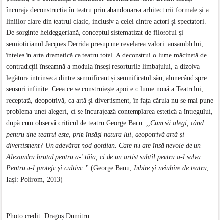
încuraja deconstrucția în teatru prin abandonarea arhitecturii formale și a
liniilor clare din teatrul clasic, inclusiv a celei dintre actori și spectatori.
De sorginte heideggeriană, conceptul sistematizat de filosoful și
semioticianul Jacques Derrida presupune revelarea valorii ansamblului,
înțeles în arta dramatică ca teatru total. A deconstrui o lume măcinată de
contradicții înseamnă a modula înseși resorturile limbajului, a dizolva
legătura intrinsecă dintre semnificant și semnificatul său, alunecând spre
sensuri infinite. Ceea ce se construiește apoi e o lume nouă a Teatrului,
receptată, deopotrivă, ca artă și divertisment, în fața căruia nu se mai pune
problema unei alegeri, ci se încurajează contemplarea estetică a întregului,
după cum observă criticul de teatru George Banu:
,,Cum să alegi, când
pentru tine teatrul este, prin însăși natura lui, deopotrivă artă și
divertisment? Un adevărat nod gordian. Care nu are însă nevoie de un
Alexandru brutal pentru a-l tăia, ci de un artist subtil pentru a-l salva.
Pentru a-l proteja și cultiva.”
(George Banu,
Iubire și neiubire de teatru
,
Iași: Polirom, 2013)
Photo credit: Dragoș Dumitru