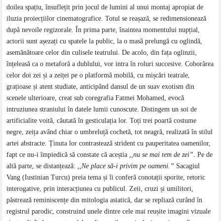
doilea spațiu, însuflețit prin jocul de lumini al unui montaj apropiat de
iluzia proiecțiilor cinematografice. Totul se reașază, se redimensionează
după nevoile regizorale. În prima parte, înaintea momentului nupțial,
actorii sunt așezați cu spatele la public, la o masă prelungă cu oglindă,
asemănătoare celor din culisele teatrului. De acolo, din fața oglinzii,
înțeleasă ca o metaforă a dublului, vor intra în roluri succesive. Coborârea
celor doi zei și a zeiței pe o platformă mobilă, cu mișcări teatrale,
grațioase și atent studiate, anticipând dansul de un suav exotism din
scenele ulterioare, creat sub coregrafia Fatmei Mohamed, evocă
intruziunea straniului în datele lumii cunoscute. Distingem un soi de
artificialite voită, căutată în gesticulația lor. Toți trei poartă costume
negre, zeița având chiar o umbreluță cochetă, tot neagră, realizată în stilul
artei abstracte. Ținuta lor contrastează strident cu pauperitatea oamenilor,
fapt ce nu-i împiedică să constate că aceștia
,,nu se mai tem de zei”
. Pe de
altă parte, se distanțează:
,,Ne place să-i privim pe oameni.”
Sacagiul
Vang (Iustinian Turcu) preia tema și îi conferă conotații sporite, retoric
interogative, prin interacțiunea cu publicul. Zeii, cruzi și umilitori,
păstrează reminiscențe din mitologia asiatică, dar se repliază curând în
registrul parodic, construind unele dintre cele mai reușite imagini vizuale