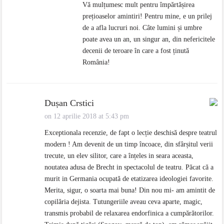
Vă mulțumesc mult pentru împărtășirea
prețioaselor amintiri! Pentru mine, e un prilej
de a afla lucruri noi. Câte lumini și umbre
poate avea un an, un singur an, din nefericitele
decenii de teroare în care a fost ținută
România!
Dușan Crstici
on 12 aprilie 2018 at 5:43 pm
Exceptionala recenzie, de fapt o lecție deschisă despre teatrul
modern ! Am devenit de un timp încoace, din sfârșitul verii
trecute, un elev silitor, care a înțeles in seara aceasta,
noutatea adusa de Brecht in spectacolul de teatru. Păcat că a
murit in Germania ocupată de etatizarea ideologiei favorite.
Merita, sigur, o soarta mai buna! Din nou mi- am amintit de
copilăria dejista. Tutungeriile aveau ceva aparte, magic,
transmis probabil de relaxarea endorfinica a cumpărătorilor.