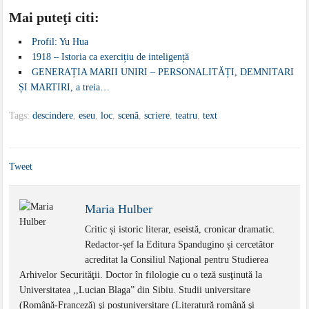
Mai puteţi citi:
Profil: Yu Hua
1918 – Istoria ca exercițiu de inteligență
GENERAȚIA MARII UNIRI – PERSONALITĂȚI, DEMNITARI
ȘI MARTIRI, a treia…
Tags:
descindere
,
eseu
,
loc
,
scenă
,
scriere
,
teatru
,
text
Tweet
Maria Hulber
Critic și istoric literar, eseistă, cronicar dramatic.
Redactor-șef la Editura Spandugino și cercetător
acreditat la Consiliul Naţional pentru Studierea
Arhivelor Securităţii. Doctor în filologie cu o teză susţinută la
Universitatea ,,Lucian Blaga” din Sibiu. Studii universitare
(Română-Franceză) şi postuniversitare (Literatură română şi