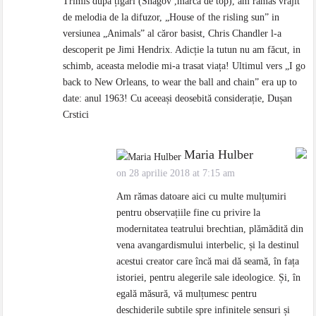
Trimis după țigări (Snagov ,marcă de top), am rămas vrăjit
de melodia de la difuzor, „House of the risling sun” in
versiunea „Animals” al căror basist, Chris Chandler l-a
descoperit pe Jimi Hendrix. Adicție la tutun nu am făcut, in
schimb, aceasta melodie mi-a trasat viața! Ultimul vers „I go
back to New Orleans, to wear the ball and chain” era up to
date: anul 1963! Cu aceeași deosebită considerație, Dușan
Crstici
Maria Hulber
on 28 aprilie 2018 at 7:15 am
Am rămas datoare aici cu multe mulțumiri
pentru observațiile fine cu privire la
modernitatea teatrului brechtian, plămădită din
vena avangardismului interbelic, și la destinul
acestui creator care încă mai dă seamă, în fața
istoriei, pentru alegerile sale ideologice. Și, în
egală măsură, vă mulțumesc pentru
deschiderile subtile spre infinitele sensuri și