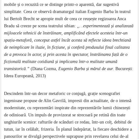
mobile și o recuzită ce se distinge printr-o aparentă, dar sugestivă
simplitate. Ceea ce observă dramaturgul italian Eugenio Barba în teatrul
lui Bertolt Brecht se apropie mult de ceea ce reușește regizoarea Anca
Bradu să creeze pe scena teatrului sibian:
,,…experimentează și analizează
mijloacele tehnicii de înstrăinare, amplificând efectele acesteia într-un
spațiu-metaforă, conceput astfel încât acesta să reflecte ideea brechtiană
de neimplicare în iluzie, în ficțiune, și conferă produsului final calitatea
de a provoca în actor, și prin acesta în spectator, înstrăinarea față de o
ficțională realitate cotidiană și implicarea într-o realitate umană
transistorică.”
(Diana Cozma,
Eugenio Barba și mărul de aur
. București:
Ideea Europeană, 2013)
Descindem într-un decor metaforic ce conjugă, grație scenografiei
ingenioase propuse de Alin Gavrilă, impresii din actualitate, de o intensă
modernitate, cu reprezentări inspirate din reprezentările lumii chinezești
de odinioară. Un impuls de provizorat se strecoară pe retină din toate
unghiurile scenice: rafturile de scânduri ce redau, într-un colț, debitul de
tutun, iar în celălalt, frizeria. În planul îndepărtat, la fiecare deschidere a
panourilor se divulgă perspectivele suprapuse prin revelarea celui de-al