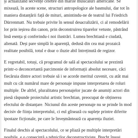
și actualizând secvențe celebre din marile musicaluri americane. Se
mixează, în aceste scene, structuri antropologice ale basmului, dar tot în
maniera distanțării față de mituri, amintindu-ne de teatrul lui Friedrich
Dürrenmatt. Nu trebuie privite în sensul desacralizării, ci al remodelării
lor prin ieșirea din canon, prin deconstruirea tiparelor vetuste, păstrând
însă esența și conferindu-i noi ilustrări. Lumea brechtiană e ciudată,
alienată. Deși pare simplă în aparență, dedusă din cea mai prozaică
realitate posibilă, totul e doar o iluzie abil întreținută de regizor.
E regretabil, totuși, că programul de sală al spectacolului se prezintă
printr-o deconcertantă parcimonie de informații absolut necesare, căci
fiecăruia dintre actori trebuie să i se acorde meritul cuvenit, cu atât mai
mult cu cât numărul mare de personaje impune interpretarea de roluri
multiple. De altfel, pluralitatea personajelor jucate de anumiți actori din
piesă răspunde proiectului artistic brechtian, preocupat de obținerea
efectului de distanțare. Niciunul din aceste personaje nu se prinde în mod
decisiv de ființa interpretului, ci eul glisează cu suplețe printre diferite
ipostaze ficționale, pe care le înveșmântează cu aparența iluziei.
Finalul deschis al spectacolului, ce se pliază pe multiple interpretări
posibile, e o consecință a tehnicilor deconstructiviste. Brecht însuși