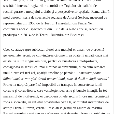
suscitând interesul regizorilor datorită nesfârșitelor virtualități de
reconfigurare a mesajului artistic și a perspectivelor spațiale. Remarcăm în
mod deosebit seria de spectacole regizate de Andrei Șerban, începând cu
reprezentația din 1968 de la Teatrul Tineretului din Piatra Nemț,
continuată apoi cu spectacolul din 1987 de la New York și, recent, cu
producția din 2014 de la Teatrul Bulandra din București.
Ceea ce atrage spre subiectul piesei este mesajul ei uman, de o ardentă
generozitate, arcuit pe convingerea că omenirea poate fi salvată dacă mai
există fie și un singur om bun, pentru că bunătatea e molipsitoare,
contagioasă în sensul cel mai luminos al cuvântului, după cum remarcă
unul dintre cei trei zei, apariții insolite pe pământ:
,,omenirea poate
dăinui dacă se vor găsi destui oameni buni, care să ducă o viață cinstită”
.
Proiecția utopică pare însă imposibil de transpus în concretețea lumii
corupte și corupătoare, care veștejește idealurile și bunele intenții. În tot
marasmul de indiferență, ei descoperă binele ascuns în cea mai promiscuă
zonă a societății, în sufletul prostituatei Șen De, admirabil interpretată de
actrița Diana Fufezan, căreia îi răsplătesc gestul cu asupra de măsură.
Epicul teatrului brechtian se deslușește, mai degrabă, drept un artificiu, un