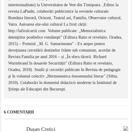
intertextualitate) la Universitatea de Vest din Timişoara. ,Editor la
revista LaPunkt, colaborări publicistice la revistele culturale
România literară, Orizont, Teatrul azi, Familia, Observator cultural,
Vatra. Autoarea site-ului cultural La firul cărții:
http://lafirulcartii.com. Volume publicate: „Memorialistica
detenţiilor postbelice româneşti” (Editura Ratio et revelatio, Oradea,
2015) – Premiul ,,M. G. Samarineanu” - Ex aequo pentru
devoțiunea cercetării destinelor frânte sub comunism, acordat de
Revista Familia pe anul 2016 – și „În sfera tăcerii. Richard
Wurmbrand în dosarele Securității” (Editura Ratio et revelatio,
Oradea, 2018). Studii și cercetări publicate în Revista de pedagogie
şi în volumul colectiv „Hermeneutica fenomenului literar” (Sibiu,
2010). Colaborări în domeniul didacticii moderne la Institutul de
Ştiinţe ale Educaţiei din Bucureşti.
6 COMENTARII
Dușan Crstici