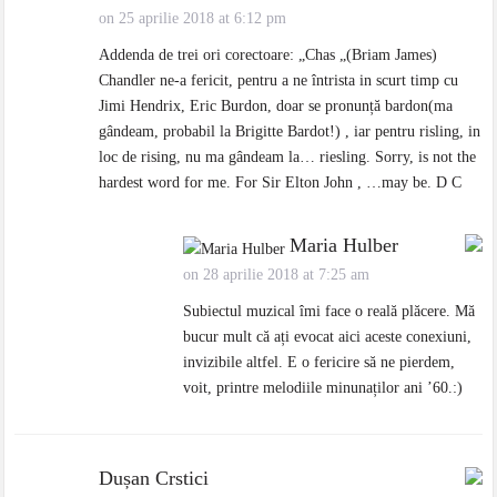
on 25 aprilie 2018 at 6:12 pm
Addenda de trei ori corectoare: „Chas „(Briam James)
Chandler ne-a fericit, pentru a ne întrista in scurt timp cu
Jimi Hendrix, Eric Burdon, doar se pronunță bardon(ma
gândeam, probabil la Brigitte Bardot!) , iar pentru risling, in
loc de rising, nu ma gândeam la… riesling. Sorry, is not the
hardest word for me. For Sir Elton John , …may be. D C
Maria Hulber
on 28 aprilie 2018 at 7:25 am
Subiectul muzical îmi face o reală plăcere. Mă
bucur mult că ați evocat aici aceste conexiuni,
invizibile altfel. E o fericire să ne pierdem,
voit, printre melodiile minunaților ani ’60.:)
Dușan Crstici