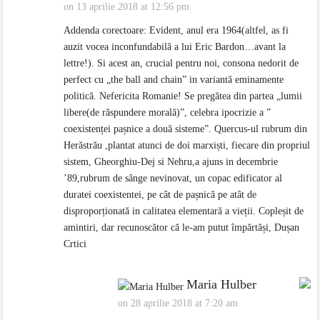
on 13 aprilie 2018 at 12:56 pm
Addenda corectoare: Evident, anul era 1964(altfel, as fi
auzit vocea inconfundabilă a lui Eric Bardon…avant la
lettre!). Si acest an, crucial pentru noi, consona nedorit de
perfect cu „the ball and chain” in variantă eminamente
politică. Nefericita Romanie! Se pregătea din partea „lumii
libere(de răspundere morală)”, celebra ipocrizie a ”
coexistenței pașnice a două sisteme”. Quercus-ul rubrum din
Herăstrău ,plantat atunci de doi marxiști, fiecare din propriul
sistem, Gheorghiu-Dej si Nehru,a ajuns in decembrie
’89,rubrum de sânge nevinovat, un copac edificator al
duratei coexistentei, pe cât de pașnică pe atât de
disproporționată in calitatea elementară a vieții. Copleșit de
amintiri, dar recunoscător că le-am putut împărtăși, Dușan
Crtici
Maria Hulber
on 28 aprilie 2018 at 7:20 am