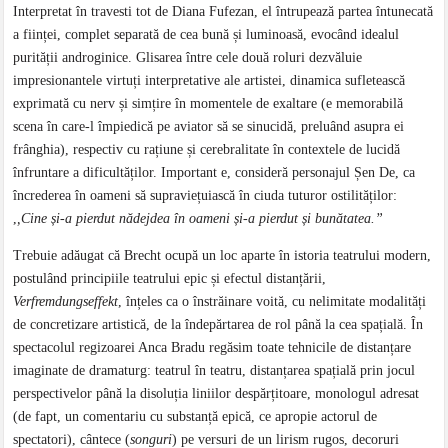
Interpretat în travesti tot de Diana Fufezan, el întrupează partea întunecată
a ființei, complet separată de cea bună și luminoasă, evocând idealul
purității androginice. Glisarea între cele două roluri dezvăluie
impresionantele virtuți interpretative ale artistei, dinamica sufletească
exprimată cu nerv și simțire în momentele de exaltare (e memorabilă
scena în care-l împiedică pe aviator să se sinucidă, preluând asupra ei
frânghia), respectiv cu rațiune și cerebralitate în contextele de lucidă
înfruntare a dificultăților. Important e, consideră personajul Șen De, ca
încrederea în oameni să supraviețuiască în ciuda tuturor ostilităților:
,
,Cine și-a pierdut nădejdea în oameni și-a pierdut și bunătatea.”
Trebuie adăugat că Brecht ocupă un loc aparte în istoria teatrului modern,
postulând principiile teatrului epic și efectul distanțării,
Verfremdungseffekt
, înțeles ca o înstrăinare voită, cu nelimitate modalități
de concretizare artistică, de la îndepărtarea de rol până la cea spațială. În
spectacolul regizoarei Anca Bradu regăsim toate tehnicile de distanțare
imaginate de dramaturg: teatrul în teatru, distanțarea spațială prin jocul
perspectivelor până la disoluția liniilor despărțitoare, monologul adresat
(de fapt, un comentariu cu substanță epică, ce apropie actorul de
spectatori), cântece (
songuri
) pe versuri de un lirism rugos, decoruri