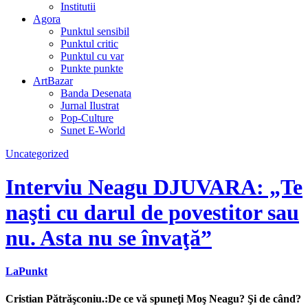
Institutii
Agora
Punktul sensibil
Punktul critic
Punktul cu var
Punkte punkte
ArtBazar
Banda Desenata
Jurnal Ilustrat
Pop-Culture
Sunet E-World
Uncategorized
Interviu Neagu DJUVARA: „Te
naşti cu darul de povestitor sau
nu. Asta nu se învaţă”
LaPunkt
Cristian Pătrăşconiu.:De ce vă spuneţi Moş Neagu? Şi de când?