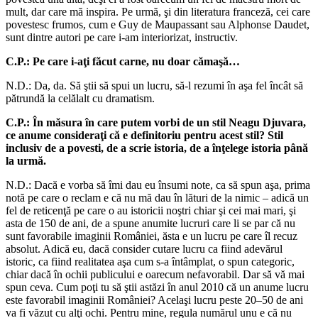
mult, dar care mă inspira. Pe urmă, şi din literatura franceză, cei care
povestesc frumos, cum e Guy de Maupassant sau Alphonse Daudet,
sunt dintre autori pe care i-am interiorizat, instructiv.
C.P.: Pe care i-aţi făcut carne, nu doar cămaşă…
N.D.: Da, da. Să ştii să spui un lucru, să-l rezumi în aşa fel încât să
pătrundă la celălalt cu dramatism.
C.P.: În măsura în care putem vorbi de un stil Neagu Djuvara,
ce anume consideraţi că e definitoriu pentru acest stil? Stil
inclusiv de a povesti, de a scrie istoria, de a înţelege istoria până
la urmă.
N.D.: Dacă e vorba să îmi dau eu însumi note, ca să spun aşa, prima
notă pe care o reclam e că nu mă dau în lături de la nimic – adică un
fel de reticenţă pe care o au istoricii noştri chiar şi cei mai mari, şi
asta de 150 de ani, de a spune anumite lucruri care li se par că nu
sunt favorabile imaginii României, ăsta e un lucru pe care îl recuz
absolut. Adică eu, dacă consider cutare lucru ca fiind adevărul
istoric, ca fiind realitatea aşa cum s-a întâmplat, o spun categoric,
chiar dacă în ochii publicului e oarecum nefavorabil. Dar să vă mai
spun ceva. Cum poţi tu să ştii astăzi în anul 2010 că un anume lucru
este favorabil imaginii României? Acelaşi lucru peste 20–50 de ani
va fi văzut cu alţi ochi. Pentru mine, regula numărul unu e că nu