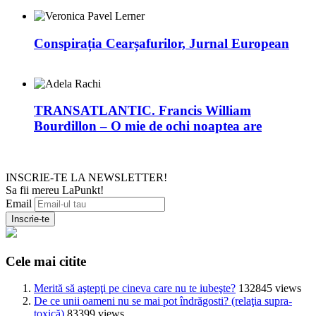
Conspirația Cearșafurilor, Jurnal European
TRANSATLANTIC. Francis William
Bourdillon – O mie de ochi noaptea are
INSCRIE-TE LA NEWSLETTER!
Sa fii mereu LaPunkt!
Email
Cele mai citite
Merită să aştepţi pe cineva care nu te iubeşte?
132845 views
De ce unii oameni nu se mai pot îndrăgosti? (relaţia supra-
toxică)
83399 views