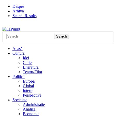
Despre
Arhiva
Search Results
Acasă
Cultura
Idei
Carte
Literatura
Teatru-Film
Politica
Europa
Global
Intern
Perspective
Societate
Administratie
Analiza
Economie