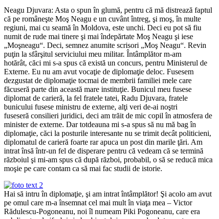
Neagu Djuvara: Asta o spun în glumă, pentru că mă distrează faptul
că pe româneşte Moş Neagu e un cuvânt întreg, şi moş, în multe
regiuni, mai cu seamă în Moldova, este unchi. Deci eu pot să fiu
numit de rude mai tinere şi mai îndepărtate Moş Neagu şi iese
„Moşneagu“. Deci, semnez anumite scrisori „Moş Neagu“. Revin
puţin la sfârşitul serviciului meu militar. Întâmplător m-am
hotărât, căci mi s-a spus că există un concurs, pentru Ministerul de
Externe. Eu nu am avut vocaţie de diplomaţie deloc. Fusesem
dezgustat de diplomaţie tocmai de membrii familiei mele care
făcuseră parte din această mare instituţie. Bunicul meu fusese
diplomat de carieră, la fel fratele tatei, Radu Djuvara, fratele
bunicului fusese ministru de externe, alţi veri de-ai noştri
fuseseră consilieri juridici, deci am trăit de mic copil în atmosfera de
minister de externe. Dar totdeauna mi s-a spus să nu mă bag în
diplomaţie, căci la posturile interesante nu se trimit decât politicieni,
diplomatul de carieră foarte rar apuca un post din marile ţări. Am
intrat însă într-un fel de disperare pentru că vedeam că se termină
războiul şi mi-am spus că după război, probabil, o să se reducă mica
moşie pe care contam ca să mai fac studii de istorie.
Hai să intru în diplomaţie, şi am intrat întâmplător! Şi acolo am avut
pe omul care m-a însemnat cel mai mult în viaţa mea – Victor
Rădulescu-Pogoneanu, noi îl numeam Piki Pogoneanu, care era