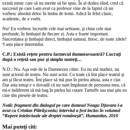
există nimic care să nu merite să fie spus. În al doilea rând, cred că
succesul pe care l-am avut ca profesor vine de la faptul că nu
vorbesc absolut deloc în limba de lemn. Adică în felul clasic,
academic, de a vorbi.
Nu! Eu vorbesc lucrurile cele mai serioase, şi chiar cele mai
profunde, în limbajul de fiecare zi. Asta e foarte important.
Sinceritatea şi limbajul direct, limbajul natural, firesc, de toate zilele!
ªi asta place tineretului.
C.P.: Există reţete pentru farmecul dumneavoastră? Lucraţi
după o reţetă sau pur şi simplu sunteţi…
N.D.: Nu. Aşa este de la Dumnezeu citire. Eu nu mă studiez, nu
sunt actorul de teatru. Nu sunt actor. Cu toate că îmi place teatrul şi
am şi făcut teatru. Îmi place să mă pun în pielea altuia, asta e clar.
Dar asta totuşi e o dovadă că nu sunt împăunat de persoana mea, că
mi-e indiferent să mă bag în pielea lui cutare Tartuffe sau mai ştiu eu
cine din piesele de teatru.
Notă: fragment din dialogul pe care domnul Neagu Djuvara l-a
avut cu Cristian Pătrăşconiu; interviul a fost inclus în volumul
“Repere intelectuale ale dreptei româneşti”, Humanitas, 2010
Mai puteţi citi: