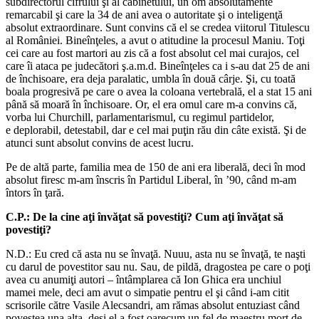
subdirectorul cifrului şi al cabinetului, un om absolutamente
remarcabil şi care la 34 de ani avea o autoritate şi o inteligenţă
absolut extraordinare. Sunt convins că el se credea viitorul Titulescu
al României. Bineînţeles, a avut o atitudine la procesul Maniu. Toţi
cei care au fost martori au zis că a fost absolut cel mai curajos, cel
care îi ataca pe judecători ş.a.m.d. Bineînţeles ca i s-au dat 25 de ani
de închisoare, era deja paralatic, umbla în două cârje. Şi, cu toată
boala progresivă pe care o avea la coloana vertebrală, el a stat 15 ani
până să moară în închisoare. Or, el era omul care m-a convins că,
vorba lui Churchill, parlamentarismul, cu regimul partidelor,
e deplorabil, detestabil, dar e cel mai puţin rău din câte există. Şi de
atunci sunt absolut convins de acest lucru.
Pe de altă parte, familia mea de 150 de ani era liberală, deci în mod
absolut firesc m-am înscris în Partidul Liberal, în ’90, când m-am
întors în ţară.
C.P.: De la cine aţi învăţat să povestiţi? Cum aţi învăţat să
povestiţi?
N.D.: Eu cred că asta nu se învaţă. Nuuu, asta nu se învaţă, te naşti
cu darul de povestitor sau nu. Sau, de pildă, dragostea pe care o poţi
avea cu anumiţi autori – întâmplarea că Ion Ghica era unchiul
mamei mele, deci am avut o simpatie pentru el şi când i-am citit
scrisorile către Vasile Alecsandri, am rămas absolut entuziast când
povestea una alta, deşi el a fost oarecum un fel de maestru mort de