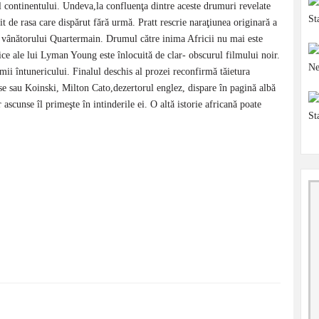
l continentului. Undeva,la confluenţa dintre aceste drumuri revelate
 de rasa care dispărut fără urmă. Pratt rescrie naraţiunea originară a
ul vânătorului Quartermain. Drumul către inima Africii nu mai este
ice ale lui Lyman Young este înlocuită de clar- obscurul filmului noir.
nimii întunericului. Finalul deschis al prozei reconfirmă tăietura
se sau Koinski, Milton Cato,dezertorul englez, dispare în pagină albă
 ascunse îl primeşte în intinderile ei. O altă istorie africană poate