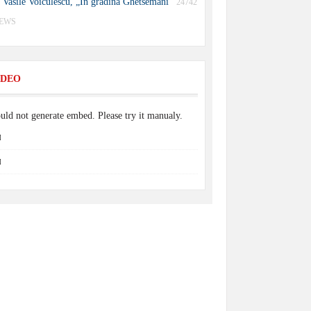
Vasile Voiculescu, „În grădina Ghetsemani”
24742
IEWS
IDEO
uld not generate embed. Please try it manualy.