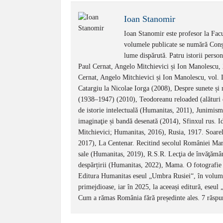
Ioan Stanomir
Ioan Stanomir este profesor la Facul
volumele publicate se numără Conști
lume dispărută. Patru istorii perso
Paul Cernat, Angelo Mitchievici și Ion Manolescu,
Cernat, Angelo Mitchievici și Ion Manolescu, vol. I
Catargiu la Nicolae Iorga (2008), Despre sunete și 
(1938–1947) (2010), Teodoreanu reloaded (alături
de istorie intelectuală (Humanitas, 2011), Junimis
imaginaţie și bandă desenată (2014), Sfinxul rus. Id
Mitchievici; Humanitas, 2016), Rusia, 1917. Soarele
2017), La Centenar. Recitind secolul României Mari
sale (Humanitas, 2019), R.S.R. Lecţia de învăţămân
despărțirii (Humanitas, 2022), Mama. O fotografie a
Editura Humanitas eseul „Umbra Rusiei“, în volumul
primejdioase, iar în 2025, la aceeași editură, eseul
Cum a rămas România fără președinte ales. 7 răspun