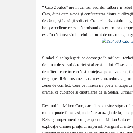
“ Cato Zoulou” are în centrul profilul tulbure şi reb
Cato, după cum evocă şi confruntarea dintre civilizaţiil
de căruţe şi bandiţii solitari. Cronică a războiului ang
hollywoodiene ce exaltă eroismul cuceritorilor europen
este în căutarea sâmburelui netrucat de umanitate, a gr
Simbol al neînţelegerii ce domneşte în mijlocul războiul
dominat de sensul datoriei şi al eroismului. Obsesia moş
de ofiţerii care încearcă să protejeze pe cel venerat, î
de graţie 1879, misiunea care îi este încredinţată prin
zonei de conflict. Ceea ce nimeni nu poate anticipa că
dramei ce cuprinde şi capitularea de la Sedan. Urmărit
Destinul lui Milton Cato, care duce cu sine stigmatul d
nu mai poate fi acelaşi, o dată ce acuzaţia de laşitate
Rebel şi impertinent, curajos şi cinic, Milton Cato este
explicaţie dramei prinţului imperial. Marginalul anti-er