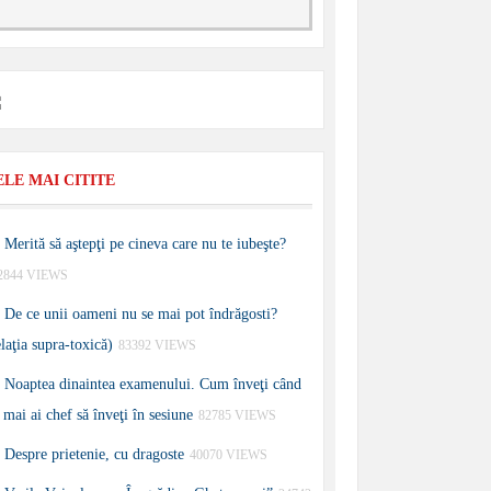
ELE MAI CITITE
Merită să aştepţi pe cineva care nu te iubeşte?
2844 VIEWS
De ce unii oameni nu se mai pot îndrăgosti?
elaţia supra-toxică)
83392 VIEWS
Noaptea dinaintea examenului. Cum înveţi când
 mai ai chef să înveţi în sesiune
82785 VIEWS
Despre prietenie, cu dragoste
40070 VIEWS