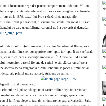
el al unui locotenent degradat pentru comportament indecent, Milton
e care îşi dispută întinsele teritorii peste care navighează coloanele
lo- bur de la 1879, textul lui Pratt refuză cheia naraţiunilor
i. Demitizant şi dezabuzat, discursul realismului magic al lui Pratt
ăuntelui pe care triumfalismul colonial nu l-a pervertit şi degradat.
ui, destinul prinţului imperial, fiu al lui Napoleon al III-lea, este
tenitorului dinastiei bonapartiste este lupta, iar lupta îi este refuzată
ncă, ca întruchipare a speranţei imperiale . În Africa de Sud a anului
ţului moştenitor pare să fie una de rutină- o simplă cartografiere a
 pe această scenă sângeroasă a Zulu-landului se joacă ultimul act al
 de zuluşi, prinţul moare absurd, străpuns de suliţe.
egradării şi al dezonoarei,
 pe câmpul de luptă se adaugă unui cazier militar deja impresionant.
 mielul sacrificial pe care armata britanică îl alege, spre a oferi
ou al lui Pratt alege să iasă din strănsoare ucigaşă a Majestăţii Sale.