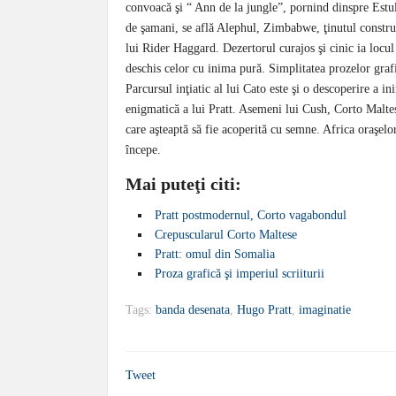
convoacă şi “ Ann de la jungle”, pornind dinspre Estu
de şamani, se află Alephul, Zimbabwe, ţinutul construit
lui Rider Haggard. Dezertorul curajos şi cinic ia loc
deschis celor cu inima pură. Simplitatea prozelor graf
Parcursul inţiatic al lui Cato este şi o descoperire a i
enigmatică a lui Pratt. Asemeni lui Cush, Corto Malte
care aşteaptă să fie acoperită cu semne. Africa oraşelor
începe.
Mai puteţi citi:
Pratt postmodernul, Corto vagabondul
Crepuscularul Corto Maltese
Pratt: omul din Somalia
Proza grafică şi imperiul scriiturii
Tags:
banda desenata
,
Hugo Pratt
,
imaginatie
Tweet