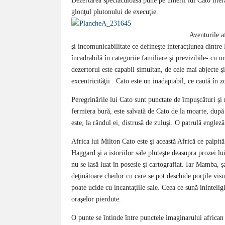
Dezertarea spectaculoasă pune pe umerii lui Cato litera 
glonţul plutonului de execuţie.
Aventurile a
şi incomunicabilitate ce defineşte interacţiunea dintre E
încadrabilă în categoriie familiare şi previzibile- cu u
dezertorul este capabil simultan, de cele mai abjecte ş
excentricităţii . Cato este un inadaptabil, ce caută în 
Peregrinările lui Cato sunt punctate de împuşcături şi 
fermiera bură, este salvată de Cato de la moarte, după c
este, la rândul ei, distrusă de zuluşi. O patrulă engleză
Africa lui Milton Cato este şi această Africă ce palpi
Haggard şi a istoriilor sale pluteşte deasupra prozei lui 
nu se lasă luat în posesie şi cartografiat. Iar Mamba, 
deţinătoare cheilor cu care se pot deschide porţile vi
poate ucide cu incantaţiile sale. Ceea ce sună ininteli
oraşelor pierdute.
O punte se întinde între punctele imaginarului african a