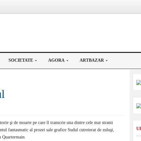
SOCIETATE
AGORA
ARTBAZAR
l
orie şi de moarte pe care îl transcrie una dintre cele mai stranii
U
ntul fantasmatic al prozei sale grafice Sudul cutreierat de zuluşi,
lan Quartermain.