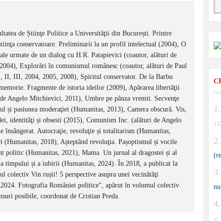
tatea de Știinţe Politice a Universităţii din București. Printre
inţa conservatoare. Preliminarii la un profil intelectual (2004), O
nale urmate de un dialog cu H.R. Patapievici (coautor, alături de
 2004), Explorări în comunismul românesc (coautor, alături de Paul
, II, III, 2004, 2005, 2008), Spiritul conservator. De la Barbu
C
memorie. Fragmente de istoria ideilor (2009), Apărarea libertăţii
 de Angelo Mitchievici, 2011), Umbre pe pânza vremii. Secvenţe
mul și pasiunea moderaţiei (Humanitas, 2013), Camera obscură. Vis,
ei, identităţi și obsesii (2015), Comunism Inc. (alături de Angelo
13
 însângerat. Autocraţie, revoluţie și totalitarism (Humanitas,
 (Humanitas, 2018), Așteptând revoluţia. Pașoptismul și vocile
t politic (Humanitas, 2021), Mama. Un jurnal al dragostei și al
(r
 timpului și a iubirii (Humanitas, 2024). În 2018, a publicat la
 colectiv Vin rușii! 5 perspective asupra unei vecinătăţi
 „2024. Fotografia României politice“, apărut în volumul colectiv
nu
suri posibile, coordonat de Cristian Preda.