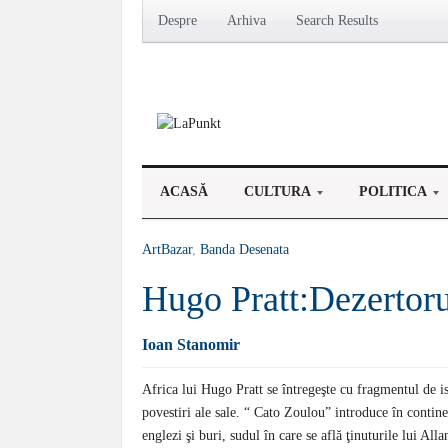
Despre
Arhiva
Search Results
ACASĂ
CULTURA
POLITICA
ArtBazar
,
Banda Desenata
Hugo Pratt:Dezertoru
Ioan Stanomir
Africa lui Hugo Pratt se întregeşte cu fragmentul de ist
povestiri ale sale. “ Cato Zoulou” introduce în contine
englezi şi buri, sudul în care se află ţinuturile lui Al