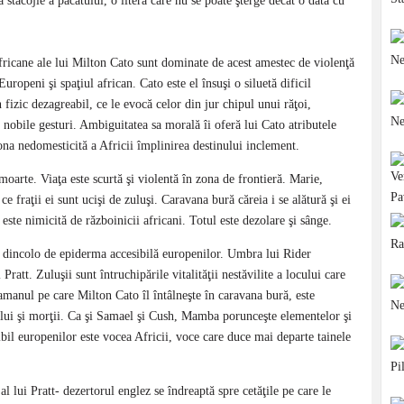
stacojie a păcatului, o literă care nu se poate şterge decât o dată cu
fricane ale lui Milton Cato sunt dominate de acest amestec de violenţă
uropeni şi spaţiul african. Cato este el însuşi o siluetă dificil
n fizic dezagreabil, ce le evocă celor din jur chipul unui răţoi,
i nobile gesturi. Ambiguitatea sa morală îi oferă lui Cato atributele
zona nedomesticită a Africii împlinirea destinului inclement.
moarte. Viaţa este scurtă şi violentă în zona de frontieră. Marie,
e fraţii ei sunt ucişi de zuluşi. Caravana bură căreia i se alătură şi ei
 este nimicită de războinicii africani. Totul este dezolare şi sânge.
tă dincolo de epiderma accesibilă europenilor. Umbra lui Rider
Pratt. Zuluşii sunt întruchipările vitalităţii nestăvilite a locului care
şamanul pe care Milton Cato îl întâlneşte în caravana bură, este
sului şi morţii. Ca şi Samael şi Cush, Mamba porunceşte elementelor şi
gibil europenilor este vocea Africii, voce care duce mai departe tainele
l lui Pratt- dezertorul englez se îndreaptă spre cetăţile pe care le