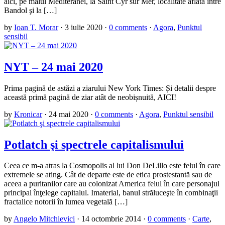
aici, pe malul Mediteranei, la Saint Cyr sur Mer, localitate aflată între
Bandol şi la […]
by
Ioan T. Morar
·
3 iulie 2020
·
0 comments
·
Agora
,
Punktul
sensibil
NYT – 24 mai 2020
Prima pagină de astăzi a ziarului New York Times: Și detalii despre
această primă pagină de ziar atât de neobișnuită, AICI!
by
Kronicar
·
24 mai 2020
·
0 comments
·
Agora
,
Punktul sensibil
Potlatch şi spectrele capitalismului
Ceea ce m-a atras la Cosmopolis al lui Don DeLillo este felul în care
extremele se ating. Cât de departe este de etica prostestantă sau de
aceea a puritanilor care au colonizat America felul în care personajul
principal înţelege capitalul. Imaterial, banul străluceşte în combinaţii
fractalice notorii în lumea vegetală […]
by
Angelo Mitchievici
·
14 octombrie 2014
·
0 comments
·
Carte
,