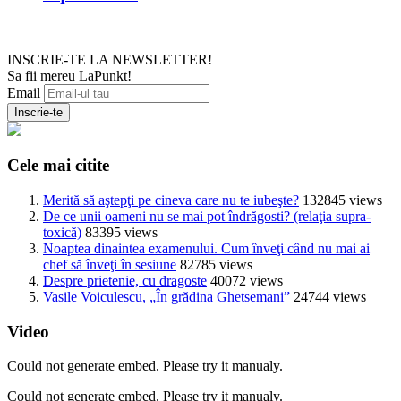
INSCRIE-TE LA NEWSLETTER!
Sa fii mereu LaPunkt!
Email
Cele mai citite
Merită să aştepţi pe cineva care nu te iubeşte?
132845 views
De ce unii oameni nu se mai pot îndrăgosti? (relaţia supra-
toxică)
83395 views
Noaptea dinaintea examenului. Cum înveţi când nu mai ai
chef să înveţi în sesiune
82785 views
Despre prietenie, cu dragoste
40072 views
Vasile Voiculescu, „În grădina Ghetsemani”
24744 views
Video
Could not generate embed. Please try it manualy.
Could not generate embed. Please try it manualy.