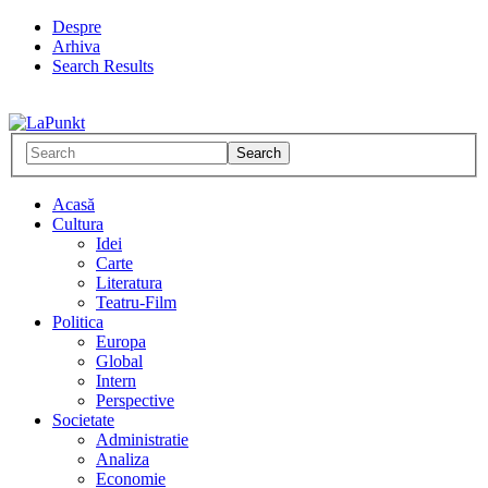
Despre
Arhiva
Search Results
Acasă
Cultura
Idei
Carte
Literatura
Teatru-Film
Politica
Europa
Global
Intern
Perspective
Societate
Administratie
Analiza
Economie