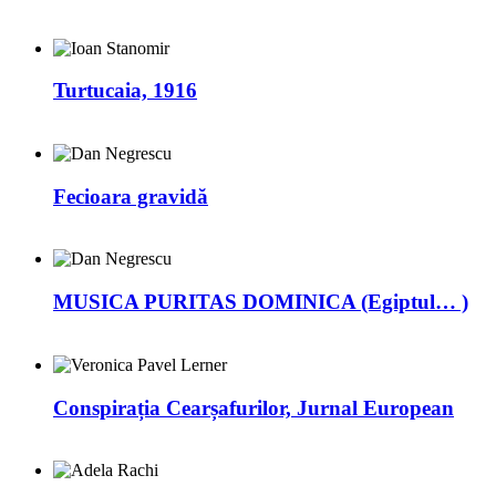
Turtucaia, 1916
Fecioara gravidă
MUSICA PURITAS DOMINICA (Egiptul… )
Conspirația Cearșafurilor, Jurnal European