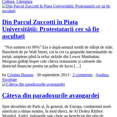
Cultura
,
Literatura
Din Parcul Zuccotti în Piața
Universității: Protestatarii cer să fie
ascultați
“Noi suntem cei 99%” Era o după-amiază toridă de sfârșit de iulie.
Bancherii de pe Wall Street, cot la cot cu grupurile interminabile de
turiști, umpleau până la refuz străzile din Lower Manhattan.
Mergeau grăbiți înspre cele câteva restaurante și cafenele din
districtul financiar pentru un prânz de lucru […]
by
Cristina Buzaşu
·
30 septembrie 2013
·
2 comments
·
Analiza
,
Societate
Câteva din paradoxurile avangardei
Spre deosebire de Paris și, în general, de Europa, continentul nord-
american a rămas neatins, în mod direct, de Al Doilea Război
Mondial. Astfel, industriile sale cheie au beneficiat din plin de