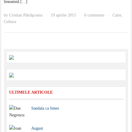
înseamnă […]
by
Cristian Pătrăşconiu
19 aprilie 2015
0 comments
Carte
,
·
·
·
Cultura
ULTIMELE ARTICOLE
Sandala ca limes
August