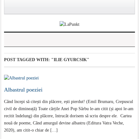
POST TAGGED WITH:
"ILIE GYURCSIK"
Albastrul poeziei
Când începi să citești din plăcere, ești pierdut! (Emil Brumaru, Crepuscul
civil de dimineață) Toate cărțile Anei Pop Sârbu le-am citit (și apoi le-am
recitit îndelung) din plăcere, întrucât dorisem să scriu despre ele. Cartea
nouă de poeme, Când amurgul devine albastru (Editura Vatra Veche,
2020), am citit-o chiar de […]