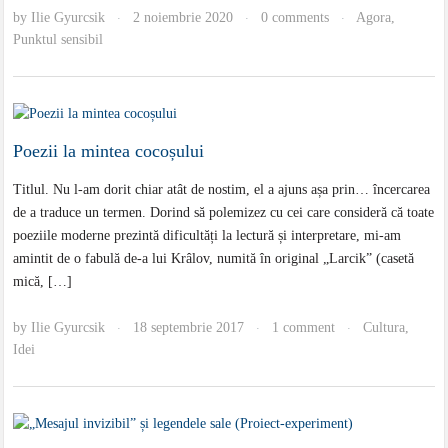
by
Ilie Gyurcsik
2 noiembrie 2020
0 comments
Agora
,
·
·
·
Punktul sensibil
Poezii la mintea cocoșului
Titlul. Nu l-am dorit chiar atât de nostim, el a ajuns așa prin… încercarea
de a traduce un termen. Dorind să polemizez cu cei care consideră că toate
poeziile moderne prezintă dificultăți la lectură și interpretare, mi-am
amintit de o fabulă de-a lui Krâlov, numită în original „Larcik” (casetă
mică, […]
by
Ilie Gyurcsik
18 septembrie 2017
1 comment
Cultura
,
·
·
·
Idei