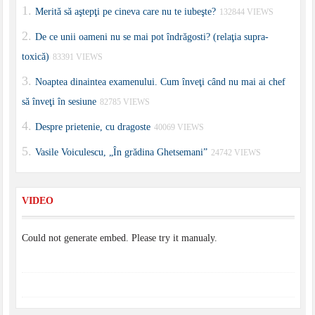
Merită să aştepţi pe cineva care nu te iubeşte?
132844 VIEWS
De ce unii oameni nu se mai pot îndrăgosti? (relaţia supra-
toxică)
83391 VIEWS
Noaptea dinaintea examenului. Cum înveţi când nu mai ai chef
să înveţi în sesiune
82785 VIEWS
Despre prietenie, cu dragoste
40069 VIEWS
Vasile Voiculescu, „În grădina Ghetsemani”
24742 VIEWS
VIDEO
Could not generate embed. Please try it manualy.