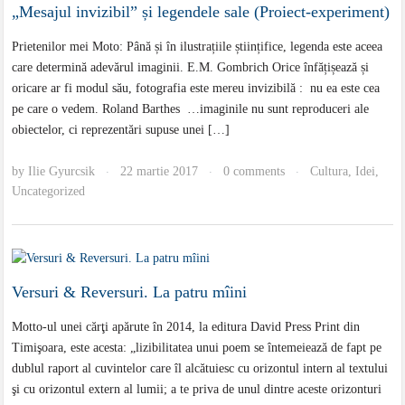
„Mesajul invizibil” și legendele sale (Proiect-experiment)
Prietenilor mei Moto: Până și în ilustrațiile științifice, legenda este aceea
care determină adevărul imaginii. E.M. Gombrich Orice înfățișează și
oricare ar fi modul său, fotografia este mereu invizibilă : nu ea este cea
pe care o vedem. Roland Barthes …imaginile nu sunt reproduceri ale
obiectelor, ci reprezentări supuse unei […]
by
Ilie Gyurcsik
22 martie 2017
0 comments
Cultura
,
Idei
,
·
·
·
Uncategorized
Versuri & Reversuri. La patru mîini
Motto-ul unei cărţi apărute în 2014, la editura David Press Print din
Timişoara, este acesta: „lizibilitatea unui poem se întemeiează de fapt pe
dublul raport al cuvintelor care îl alcătuiesc cu orizontul intern al textului
şi cu orizontul extern al lumii; a te priva de unul dintre aceste orizonturi