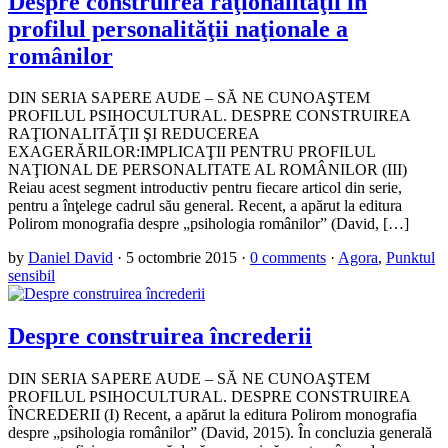
Despre construirea raţionalităţii în
profilul personalităţii naţionale a
românilor
DIN SERIA SAPERE AUDE – SĂ NE CUNOAŞTEM
PROFILUL PSIHOCULTURAL. DESPRE CONSTRUIREA
RAŢIONALITĂŢII ŞI REDUCEREA
EXAGERĂRILOR:IMPLICAŢII PENTRU PROFILUL
NAŢIONAL DE PERSONALITATE AL ROMÂNILOR (III)
Reiau acest segment introductiv pentru fiecare articol din serie,
pentru a înţelege cadrul său general. Recent, a apărut la editura
Polirom monografia despre „psihologia românilor” (David, […]
by
Daniel David
·
5 octombrie 2015
·
0 comments
·
Agora
,
Punktul
sensibil
Despre construirea încrederii
DIN SERIA SAPERE AUDE – SĂ NE CUNOAŞTEM
PROFILUL PSIHOCULTURAL. DESPRE CONSTRUIREA
ÎNCREDERII (I) Recent, a apărut la editura Polirom monografia
despre „psihologia românilor” (David, 2015). În concluzia generală