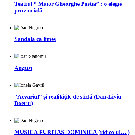
Teatrul “ Maior Gheorghe Pastia” : o elegie
provincială
Sandala ca limes
August
“Acvariul” și realitățile de sticlă (Dan-Liviu
Boeriu)
MUSICA PURITAS DOMINICA (ridicolul… )