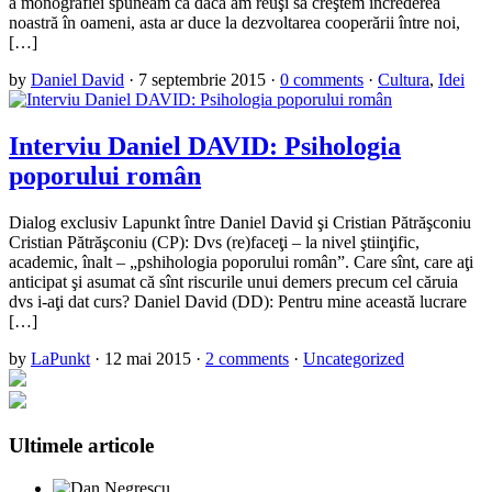
a monografiei spuneam că dacă am reuşi să creştem încrederea
noastră în oameni, asta ar duce la dezvoltarea cooperării între noi,
[…]
by
Daniel David
·
7 septembrie 2015
·
0 comments
·
Cultura
,
Idei
Interviu Daniel DAVID: Psihologia
poporului român
Dialog exclusiv Lapunkt între Daniel David şi Cristian Pătrăşconiu
Cristian Pătrăşconiu (CP): Dvs (re)faceţi – la nivel ştiinţific,
academic, înalt – „pshihologia poporului român”. Care sînt, care aţi
anticipat şi asumat că sînt riscurile unui demers precum cel căruia
dvs i-aţi dat curs? Daniel David (DD): Pentru mine această lucrare
[…]
by
LaPunkt
·
12 mai 2015
·
2 comments
·
Uncategorized
Ultimele articole