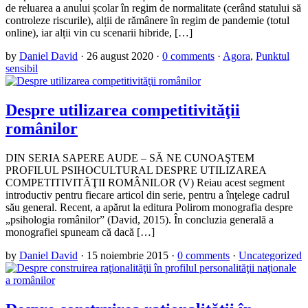
de reluarea a anului școlar în regim de normalitate (cerând statului să
controleze riscurile), alții de rămânere în regim de pandemie (totul
online), iar alții vin cu scenarii hibride, […]
by
Daniel David
·
26 august 2020
·
0 comments
·
Agora
,
Punktul
sensibil
Despre utilizarea competitivităţii
românilor
DIN SERIA SAPERE AUDE – SĂ NE CUNOAŞTEM
PROFILUL PSIHOCULTURAL DESPRE UTILIZAREA
COMPETITIVITĂŢII ROMÂNILOR (V) Reiau acest segment
introductiv pentru fiecare articol din serie, pentru a înţelege cadrul
său general. Recent, a apărut la editura Polirom monografia despre
„psihologia românilor” (David, 2015). În concluzia generală a
monografiei spuneam că dacă […]
by
Daniel David
·
15 noiembrie 2015
·
0 comments
·
Uncategorized