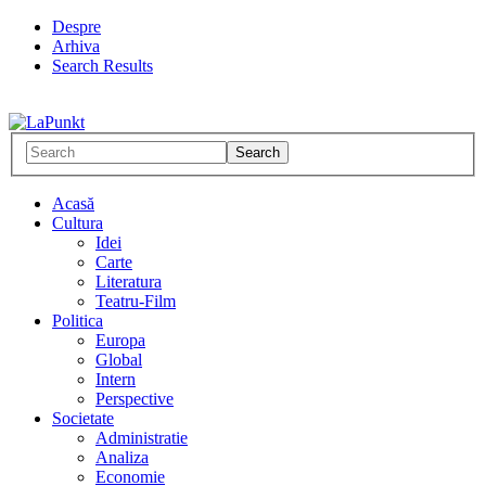
Despre
Arhiva
Search Results
Acasă
Cultura
Idei
Carte
Literatura
Teatru-Film
Politica
Europa
Global
Intern
Perspective
Societate
Administratie
Analiza
Economie