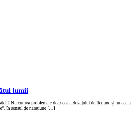
ătul lumii
risticii? Nu cumva problema e doar cea a dozajului de ficțiune și nu cea
e”, în sensul de narațiune […]