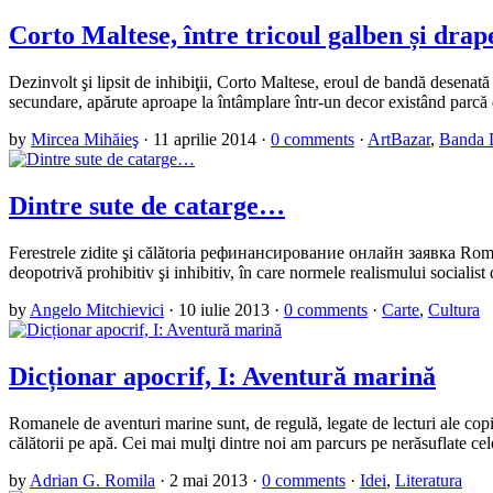
Corto Maltese, între tricoul galben și drap
Dezinvolt şi lipsit de inhibiţii, Corto Maltese, eroul de bandă desenat
secundare, apărute aproape la întâmplare într-un decor existând parc
by
Mircea Mihăieş
·
11 aprilie 2014
·
0 comments
·
ArtBazar
,
Banda 
Dintre sute de catarge…
Ferestrele zidite şi călătoria рефинансирование онлайн заявка Romanul
deopotrivă prohibitiv şi inhibitiv, în care normele realismului socialist 
by
Angelo Mitchievici
·
10 iulie 2013
·
0 comments
·
Carte
,
Cultura
Dicționar apocrif, I: Aventură marină
Romanele de aventuri marine sunt, de regulă, legate de lecturi ale copilă
călătorii pe apă. Cei mai mulţi dintre noi am parcurs pe nerăsuflate 
by
Adrian G. Romila
·
2 mai 2013
·
0 comments
·
Idei
,
Literatura