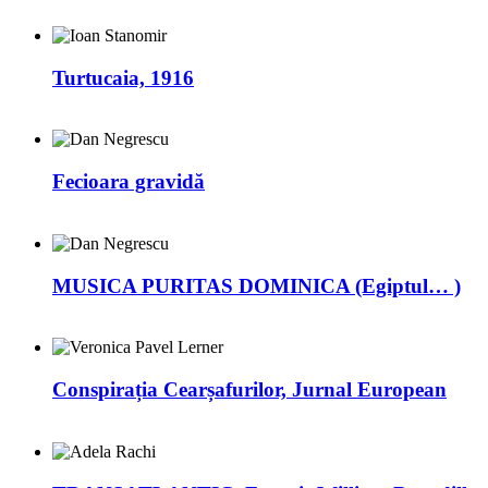
Turtucaia, 1916
Fecioara gravidă
MUSICA PURITAS DOMINICA (Egiptul… )
Conspirația Cearșafurilor, Jurnal European