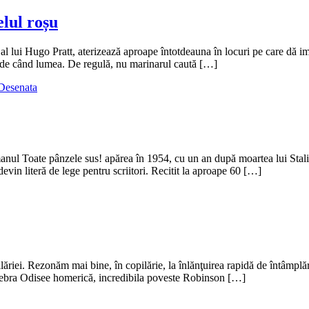
elul roșu
ă al lui Hugo Pratt, aterizează aproape întotdeauna în locuri pe care dă i
ă de când lumea. De regulă, nu marinarul caută […]
Desenata
 Toate pânzele sus! apărea în 1954, cu un an după moartea lui Stalin, 
devin literă de lege pentru scriitori. Recitit la aproape 60 […]
riei. Rezonăm mai bine, în copilărie, la înlănţuirea rapidă de întâmplări 
celebra Odisee homerică, incredibila poveste Robinson […]