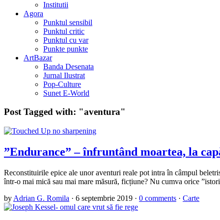
Institutii
Agora
Punktul sensibil
Punktul critic
Punktul cu var
Punkte punkte
ArtBazar
Banda Desenata
Jurnal Ilustrat
Pop-Culture
Sunet E-World
Post Tagged with:
"aventura"
”Endurance” – înfruntând moartea, la cap
Reconstituirile epice ale unor aventuri reale pot intra în câmpul belet
într-o mai mică sau mai mare măsură, ficțiune? Nu cumva orice ”istori
by
Adrian G. Romila
·
6 septembrie 2019
·
0 comments
·
Carte