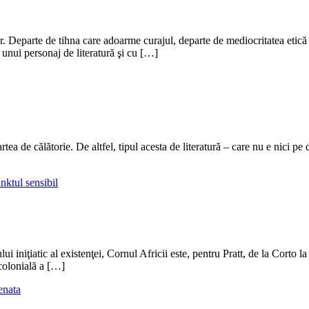
lor. Departe de tihna care adoarme curajul, departe de mediocritatea etică 
a unui personaj de literatură şi cu […]
rtea de călătorie. De altfel, tipul acesta de literatură – care nu e nici p
nktul sensibil
i iniţiatic al existenţei, Cornul Africii este, pentru Pratt, de la Corto la
-colonială a […]
enata