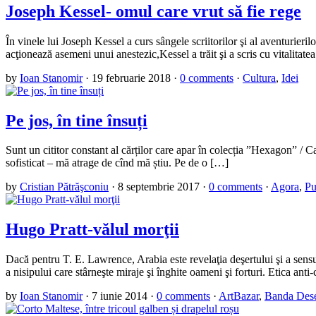
Joseph Kessel- omul care vrut să fie rege
În vinele lui Joseph Kessel a curs sângele scriitorilor şi al aventurieri
acţionează asemeni unui anestezic,Kessel a trăit şi a scris cu vitalitate
by
Ioan Stanomir
·
19 februarie 2018
·
0 comments
·
Cultura
,
Idei
Pe jos, în tine însuți
Sunt un cititor constant al cărților care apar în colecția ”Hexagon” / Ca
sofisticat – mă atrage de cînd mă știu. Pe de o […]
by
Cristian Pătrăşconiu
·
8 septembrie 2017
·
0 comments
·
Agora
,
Pu
Hugo Pratt-vălul morţii
Dacă pentru T. E. Lawrence, Arabia este revelaţia deşertului şi a sensulu
a nisipului care stârneşte miraje şi înghite oameni şi forturi. Etica anti
by
Ioan Stanomir
·
7 iunie 2014
·
0 comments
·
ArtBazar
,
Banda Des