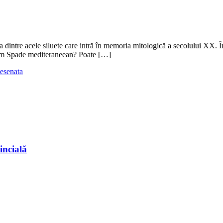
na dintre acele siluete care intră în memoria mitologică a secolului XX. 
Sam Spade mediteraneean? Poate […]
esenata
incială