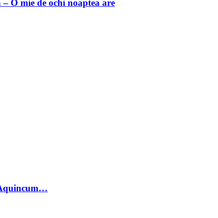
 O mie de ochi noaptea are
 Aquincum…