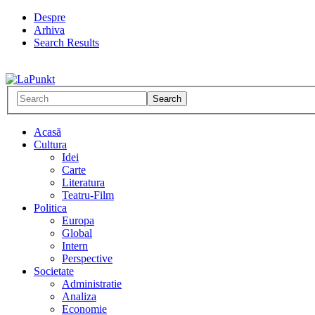
Despre
Arhiva
Search Results
Acasă
Cultura
Idei
Carte
Literatura
Teatru-Film
Politica
Europa
Global
Intern
Perspective
Societate
Administratie
Analiza
Economie