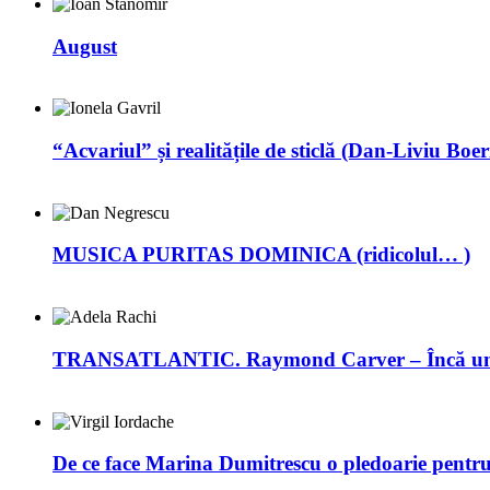
August
“Acvariul” și realitățile de sticlă (Dan-Liviu Boer
MUSICA PURITAS DOMINICA (ridicolul… )
TRANSATLANTIC. Raymond Carver – Încă un 
De ce face Marina Dumitrescu o pledoarie pentr