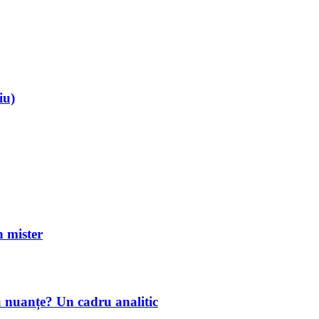
iu)
mister
u nuanțe? Un cadru analitic