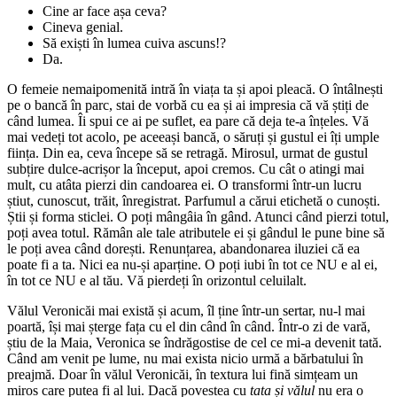
Cine ar face așa ceva?
Cineva genial.
Să exiști în lumea cuiva ascuns!?
Da.
O femeie nemaipomenită intră în viața ta și apoi pleacă. O întâlnești
pe o bancă în parc, stai de vorbă cu ea și ai impresia că vă știți de
când lumea. Îi spui ce ai pe suflet, ea pare că deja te-a înțeles. Vă
mai vedeți tot acolo, pe aceeași bancă, o săruți și gustul ei îți umple
ființa. Din ea, ceva începe să se retragă. Mirosul, urmat de gustul
subțire dulce-acrișor la început, apoi cremos. Cu cât o atingi mai
mult, cu atâta pierzi din candoarea ei. O transformi într-un lucru
știut, cunoscut, trăit, înregistrat. Parfumul a cărui etichetă o cunoști.
Știi și forma sticlei. O poți mângâia în gând. Atunci când pierzi totul,
poți avea totul. Rămân ale tale atributele ei și gândul le pune bine să
le poți avea când dorești. Renunțarea, abandonarea iluziei că ea
poate fi a ta. Nici ea nu-și aparține. O poți iubi în tot ce NU e al ei,
în tot ce NU e al tău. Vă pierdeți în orizontul celuilalt.
Vălul Veronicăi mai există și acum, îl ține într-un sertar, nu-l mai
poartă, își mai șterge fața cu el din când în când. Într-o zi de vară,
știu de la Maia, Veronica se îndrăgostise de cel ce mi-a devenit tată.
Când am venit pe lume, nu mai exista nicio urmă a bărbatului în
preajmă. Doar în vălul Veronicăi, în textura lui fină simțeam un
miros care putea fi al lui. Dacă povestea cu
tata și vălul
nu era o