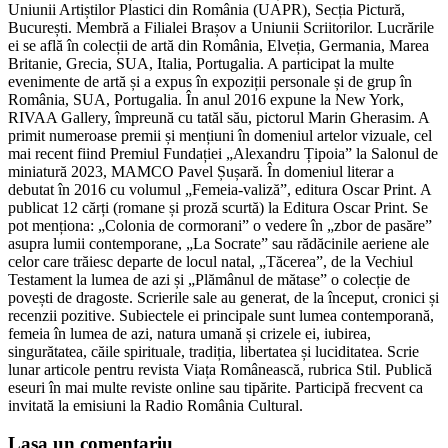
Uniunii Artiștilor Plastici din România (UAPR), Secția Pictură,
București. Membră a Filialei Brașov a Uniunii Scriitorilor. Lucrările
ei se află în colecții de artă din România, Elveția, Germania, Marea
Britanie, Grecia, SUA, Italia, Portugalia. A participat la multe
evenimente de artă și a expus în expoziții personale și de grup în
România, SUA, Portugalia. În anul 2016 expune la New York,
RIVAA Gallery, împreună cu tatăl său, pictorul Marin Gherasim. A
primit numeroase premii și mențiuni în domeniul artelor vizuale, cel
mai recent fiind Premiul Fundației „Alexandru Țipoia” la Salonul de
miniatură 2023, MAMCO Pavel Șușară. În domeniul literar a
debutat în 2016 cu volumul „Femeia-valiză”, editura Oscar Print. A
publicat 12 cărți (romane și proză scurtă) la Editura Oscar Print. Se
pot menționa: „Colonia de cormorani” o vedere în „zbor de pasăre”
asupra lumii contemporane, „La Socrate” sau rădăcinile aeriene ale
celor care trăiesc departe de locul natal, „Tăcerea”, de la Vechiul
Testament la lumea de azi și „Plămânul de mătase” o colecție de
povești de dragoste. Scrierile sale au generat, de la început, cronici și
recenzii pozitive. Subiectele ei principale sunt lumea contemporană,
femeia în lumea de azi, natura umană și crizele ei, iubirea,
singurătatea, căile spirituale, tradiția, libertatea și luciditatea. Scrie
lunar articole pentru revista Viața Românească, rubrica Stil. Publică
eseuri în mai multe reviste online sau tipărite. Participă frecvent ca
invitată la emisiuni la Radio România Cultural.
Lasa un comentariu