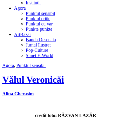
Institutii
Agora
Punktul sensibil
Punktul critic
Punktul cu var
Punkte punkte
ArtBazar
Banda Desenata
Jurnal Ilustrat
Pop-Culture
Sunet E-World
Agora
,
Punktul sensibil
Vălul Veronicăi
Alina Gherasim
credit foto: RĂZVAN LAZĂR