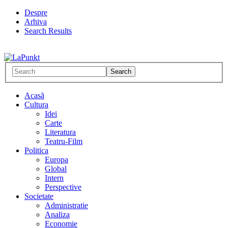
Despre
Arhiva
Search Results
Acasă
Cultura
Idei
Carte
Literatura
Teatru-Film
Politica
Europa
Global
Intern
Perspective
Societate
Administratie
Analiza
Economie