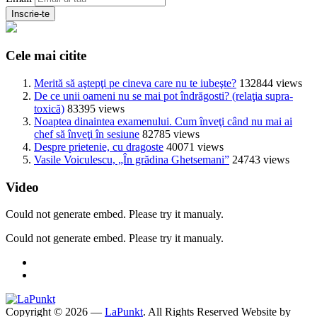
Cele mai citite
Merită să aştepţi pe cineva care nu te iubeşte?
132844 views
De ce unii oameni nu se mai pot îndrăgosti? (relaţia supra-
toxică)
83395 views
Noaptea dinaintea examenului. Cum înveţi când nu mai ai
chef să înveţi în sesiune
82785 views
Despre prietenie, cu dragoste
40071 views
Vasile Voiculescu, „În grădina Ghetsemani”
24743 views
Video
Could not generate embed. Please try it manualy.
Could not generate embed. Please try it manualy.
Copyright © 2026 —
LaPunkt
. All Rights Reserved
Website by