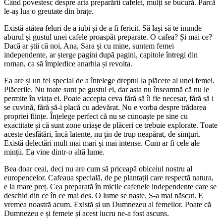
Când povestesc despre arta preparării cafelei, mulți se bucură. Parcă
le-aș lua o greutate din brațe.
Există atâtea feluri de a iubi și de a fi fericit. Să lași să te inunde
aburul și gustul unei cafele proaspăt preparate. O cafea? Și mai ce?
Dacă ar știi că noi, Ana, Sara și cu mine, suntem femei
independente, ar șterge pagini după pagini, capitole întregi din
roman, ca să împiedice anarhia și revolta.
Ea are și un fel special de a înțelege dreptul la plăcere al unei femei.
Plăcerile. Nu toate sunt pe gustul ei, dar asta nu înseamnă că nu le
permite în viața ei. Poate accepta ceva fără să îi fie necesar, fără să i
se cuvină, fără să-i placă cu adevărat. Nu e vorba despre trădarea
propriei ființe. Înțelege perfect că nu se cunoaște pe sine cu
exactitate și că sunt zone uriașe de plăceri ce trebuie explorate. Toate
aceste desfătări, încă latente, nu țin de trup neapărat, de simțuri.
Există delectări mult mai mari și mai intense. Cum ar fi cele ale
minții. Ea vine dintr-o altă lume.
Bea doar ceai, deci nu are cum să priceapă obiceiul nostru al
europencelor. Cafeaua specială, de pe plantații care respectă natura,
e la mare preț. Cea preparată în micile cafenele independente care se
deschid din ce în ce mai des. O lume se naște. S-a mai născut. E
vremea noastră acum. Există și un Dumnezeu al femeilor. Poate că
Dumnezeu e și femeie și acest lucru ne-a fost ascuns.