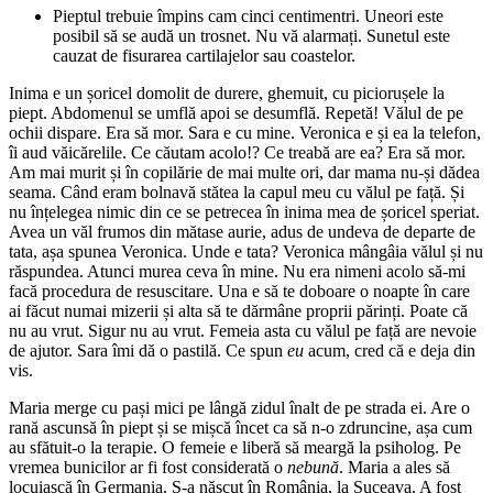
Pieptul trebuie împins cam cinci centimentri. Uneori este
posibil să se audă un trosnet. Nu vă alarmați. Sunetul este
cauzat de fisurarea cartilajelor sau coastelor.
Inima e un șoricel domolit de durere, ghemuit, cu piciorușele la
piept. Abdomenul se umflă apoi se desumflă. Repetă! Vălul de pe
ochii dispare. Era să mor. Sara e cu mine. Veronica e și ea la telefon,
îi aud văicărelile. Ce căutam acolo!? Ce treabă are ea? Era să mor.
Am mai murit și în copilărie de mai multe ori, dar mama nu-și dădea
seama. Când eram bolnavă stătea la capul meu cu vălul pe față. Și
nu înțelegea nimic din ce se petrecea în inima mea de șoricel speriat.
Avea un văl frumos din mătase aurie, adus de undeva de departe de
tata, așa spunea Veronica. Unde e tata? Veronica mângâia vălul și nu
răspundea. Atunci murea ceva în mine. Nu era nimeni acolo să-mi
facă procedura de resuscitare. Una e să te doboare o noapte în care
ai făcut numai mizerii și alta să te dărmâne proprii părinți. Poate că
nu au vrut. Sigur nu au vrut. Femeia asta cu vălul pe față are nevoie
de ajutor. Sara îmi dă o pastilă. Ce spun
eu
acum, cred că e deja din
vis.
Maria merge cu pași mici pe lângă zidul înalt de pe strada ei. Are o
rană ascunsă în piept și se mișcă încet ca să n-o zdruncine, așa cum
au sfătuit-o la terapie. O femeie e liberă să meargă la psiholog. Pe
vremea bunicilor ar fi fost considerată o
nebună
. Maria a ales să
locuiască în Germania. S-a născut în România, la Suceava. A fost