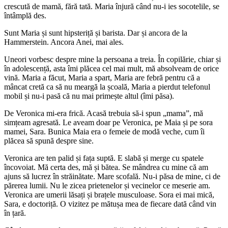
crescută de mamă, fără tată. Maria înjură când nu-i ies socotelile, se
întâmplă des.
Sunt Maria și sunt hipsteriță și barista. Dar și ancora de la
Hammerstein. Ancora Anei, mai ales.
Uneori vorbesc despre mine la persoana a treia. În copilărie, chiar și
în adolescență, asta îmi plăcea cel mai mult, mă absolveam de orice
vină. Maria a făcut, Maria a spart, Maria are febră pentru că a
mâncat cretă ca să nu meargă la școală, Maria a pierdut telefonul
mobil și nu-i pasă că nu mai primește altul (îmi păsa).
De Veronica mi-era frică. Acasă trebuia să-i spun „mama”, mă
simțeam agresată. Le aveam doar pe Veronica, pe Maia și pe sora
mamei, Sara. Bunica Maia era o femeie de modă veche, cum îi
plăcea să spună despre sine.
Veronica are ten palid și fața suptă. E slabă și merge cu spatele
încovoiat. Mă certa des, mă și bătea. Se mândrea cu mine că am
ajuns să lucrez în străinătate. Mare scofală. Nu-i păsa de mine, ci de
părerea lumii. Nu le zicea prietenelor și vecinelor ce meserie am.
Veronica are umerii lăsați și brațele musculoase. Sora ei mai mică,
Sara, e doctoriță. O vizitez pe mătușa mea de fiecare dată când vin
în țară.