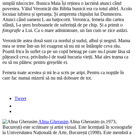
simplă născocire. Bunica Maia își reținea o lacrimă atunci când
povestea. Vălul Veronicăi din Biblia bunicii era cu totul altfel. Acolo
locuiau iubirea și speranța. Și amprenta chipului lui Dumnezeu.
Atunci când oameni L-au batjocorit. Veronica, femeia din cartea
sfântă, I-a șters broboanele de suferință de pe chip. Și a primit o
fotografie
a Lui. Ca o mare admiratoare, un fan cum se zice astăzi.
Veronicile astea două sunt ca nordul și sudul, albul și negrul. Mama
mea se teme într-un fel exagerat să nu mi se întâmple ceva rău.
Poartă frica în suflet ca pe un copil beteag pe care nu-l poate lăsa să
pățească ceva, privându-l de toată bucuria vieții. Mai ales teama ca
eu să nu plătesc pentru greșelile ei.
Femeia toate acestea și mi le-a scris pe aripi. Pentru ca nopțile în
care fac numai mizerii să nu mă doboare de tot.
Tweet
Alina Gherasim
Alina Gherasim (n.1973,
București) este scriitoare și artist vizual. Este licențiată în scenografie
la Universitatea Națională de Arte, București (1998). Este membră a