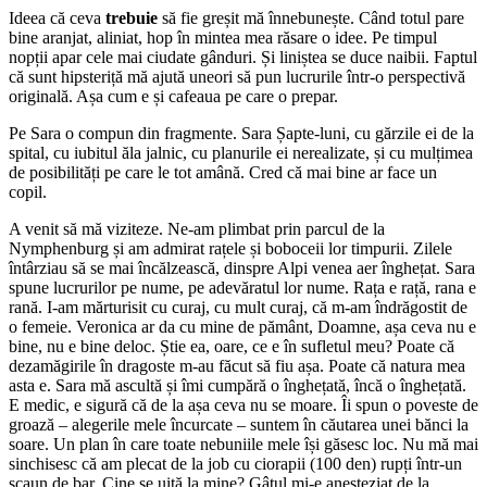
Ideea că ceva
trebuie
să fie greșit mă înnebunește. Când totul pare
bine aranjat, aliniat, hop în mintea mea răsare o idee. Pe timpul
nopții apar cele mai ciudate gânduri. Și liniștea se duce naibii. Faptul
că sunt hipsteriță mă ajută uneori să pun lucrurile într-o perspectivă
originală. Așa cum e și cafeaua pe care o prepar.
Pe Sara o compun din fragmente. Sara Șapte-luni, cu gărzile ei de la
spital, cu iubitul ăla jalnic, cu planurile ei nerealizate, și cu mulțimea
de posibilități pe care le tot amână. Cred că mai bine ar face un
copil.
A venit să mă viziteze. Ne-am plimbat prin parcul de la
Nymphenburg și am admirat rațele și boboceii lor timpurii. Zilele
întârziau să se mai încălzească, dinspre Alpi venea aer înghețat. Sara
spune lucrurilor pe nume, pe adevăratul lor nume. Rața e rață, rana e
rană. I-am mărturisit cu curaj, cu mult curaj, că m-am îndrăgostit de
o femeie. Veronica ar da cu mine de pământ, Doamne, așa ceva nu e
bine, nu e bine deloc. Știe ea, oare, ce e în sufletul meu? Poate că
dezamăgirile în dragoste m-au făcut să fiu așa. Poate că natura mea
asta e. Sara mă ascultă și îmi cumpără o înghețată, încă o înghețată.
E medic, e sigură că de la așa ceva nu se moare. Îi spun o poveste de
groază – alegerile mele încurcate – suntem în căutarea unei bănci la
soare. Un plan în care toate nebuniile mele își găsesc loc. Nu mă mai
sinchisesc că am plecat de la job cu ciorapii (100 den) rupți într-un
scaun de bar. Cine se uită la mine? Gâtul mi-e anesteziat de la