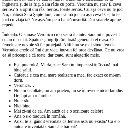
înghețată și de la frig. Sara râde cu poftă. Veronica nu știe? E ceva
serios? S-a oprit din râs. Serios, foarte serios. Cu așa ceva nu te joci.
Nu, mătușă Sara Șapte-luni, cum să mă joc cu așa ceva? Ce, tu te
joci cu viața ta? Ne așezăm pe o bancă însorită. Dar soarele apune
repede.
Îndoiala. O sunase Veronica cu o seară înainte. Sara mi-a povestit
ce-au discutat. Spaime și îngrijorări, toată generația ei e așa. O
femeie are nevoie să fie protejată. Altfel nu se mai simte femeie.
Veronica crede că îmi duc viața într-un fel prea dezlânat. Ce nu vrea
ea să priceapă e că toate, dar toate, sunt alegerile mele.
Ești puternică, Maria, zice Sara în timp ce-și înfăsoară mai
bine șalul.
Cafeaua e cea mai mare realizare a mea, fac exact ce mi-am
dorit.
Veronica…
Nu am facultate, nu am prieten, nu se întrevede nicio familie.
De fapt am o familie.
Nu e rău.
Nici bine.
Mai zi-mi de ea. Am auzit că e o scriitoare celebră.
Ana o s-o traducă în română.
Auzi, te-ai gândit vreodată că femeia asta nu există? Că e o
autoare inventată? Sau că e bărbat?