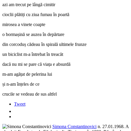
azi am trecut pe lângă cimitir
cioclii plătiți cu ziua fumau în poartă
mirosea a vinete coapte
o bormașină se auzea în depărtare
din corcoduș cădeau în spirală ultimele frunze
un biciclist m-a întrebat în treacăt
dacă nu mi se pare că viața e absurdă
m-am agățat de pelerina lui
și n-am înțeles de ce
crucile se vedeau de sus altfel
Tweet
Simona Constantinovici
n. 27.01.1968. A