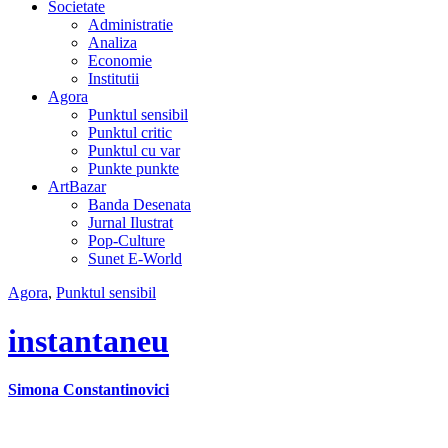
Societate
Administratie
Analiza
Economie
Institutii
Agora
Punktul sensibil
Punktul critic
Punktul cu var
Punkte punkte
ArtBazar
Banda Desenata
Jurnal Ilustrat
Pop-Culture
Sunet E-World
Agora
,
Punktul sensibil
instantaneu
Simona Constantinovici