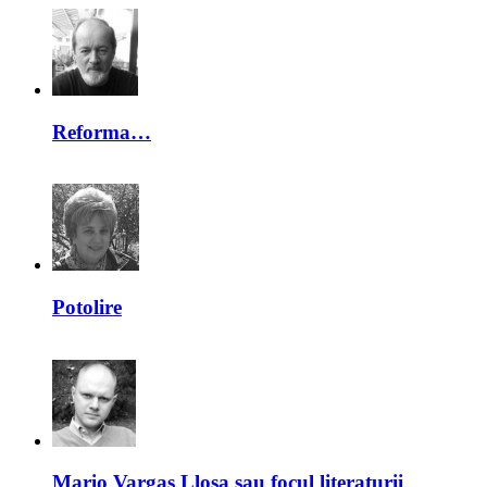
Reforma…
Potolire
Mario Vargas Llosa sau focul literaturii