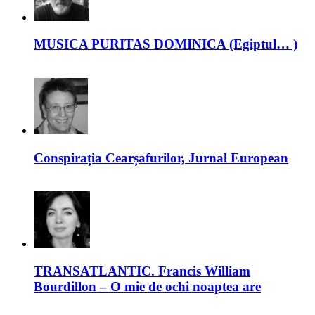
MUSICA PURITAS DOMINICA (Egiptul… )
Conspirația Cearșafurilor, Jurnal European
TRANSATLANTIC. Francis William
Bourdillon – O mie de ochi noaptea are