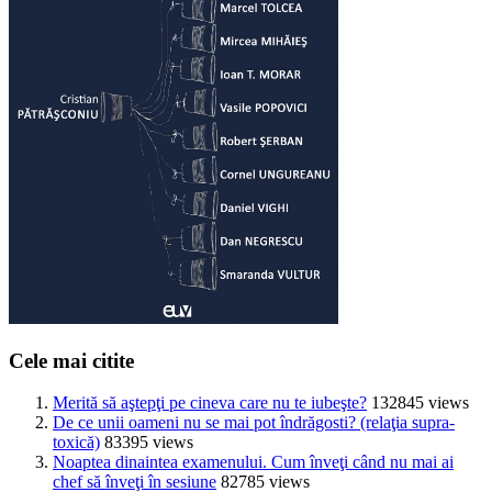
Cele mai citite
Merită să aştepţi pe cineva care nu te iubeşte?
132845 views
De ce unii oameni nu se mai pot îndrăgosti? (relaţia supra-
toxică)
83395 views
Noaptea dinaintea examenului. Cum înveţi când nu mai ai
chef să înveţi în sesiune
82785 views