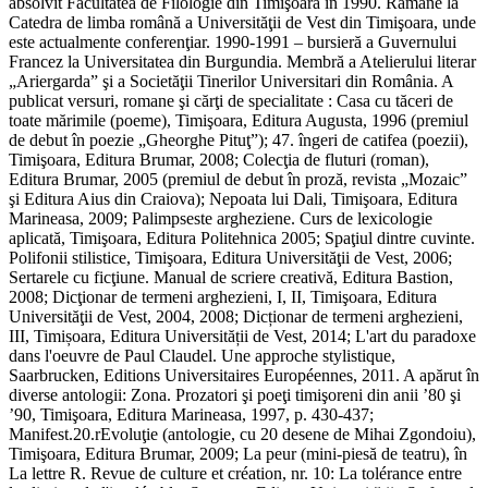
absolvit Facultatea de Filologie din Timişoara în 1990. Rămâne la
Catedra de limba română a Universităţii de Vest din Timişoara, unde
este actualmente conferenţiar. 1990-1991 – bursieră a Guvernului
Francez la Universitatea din Burgundia. Membră a Atelierului literar
„Ariergarda” şi a Societăţii Tinerilor Universitari din România. A
publicat versuri, romane şi cărţi de specialitate : Casa cu tăceri de
toate mărimile (poeme), Timişoara, Editura Augusta, 1996 (premiul
de debut în poezie „Gheorghe Pituţ”); 47. îngeri de catifea (poezii),
Timişoara, Editura Brumar, 2008; Colecţia de fluturi (roman),
Editura Brumar, 2005 (premiul de debut în proză, revista „Mozaic”
şi Editura Aius din Craiova); Nepoata lui Dali, Timişoara, Editura
Marineasa, 2009; Palimpseste argheziene. Curs de lexicologie
aplicată, Timişoara, Editura Politehnica 2005; Spaţiul dintre cuvinte.
Polifonii stilistice, Timişoara, Editura Universităţii de Vest, 2006;
Sertarele cu ficţiune. Manual de scriere creativă, Editura Bastion,
2008; Dicţionar de termeni arghezieni, I, II, Timişoara, Editura
Universităţii de Vest, 2004, 2008; Dicționar de termeni arghezieni,
III, Timișoara, Editura Universității de Vest, 2014; L'art du paradoxe
dans l'oeuvre de Paul Claudel. Une approche stylistique,
Saarbrucken, Editions Universitaires Européennes, 2011. A apărut în
diverse antologii: Zona. Prozatori şi poeţi timişoreni din anii ’80 şi
’90, Timişoara, Editura Marineasa, 1997, p. 430-437;
Manifest.20.rEvoluţie (antologie, cu 20 desene de Mihai Zgondoiu),
Timişoara, Editura Brumar, 2009; La peur (mini-piesă de teatru), în
La lettre R. Revue de culture et création, nr. 10: La tolérance entre