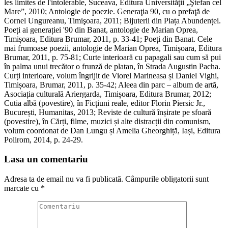
les limites de l'intolérable, Suceava, Editura Universităţii „Ştefan cel
Mare”, 2010; Antologie de poezie. Generaţia 90, cu o prefaţă de
Cornel Ungureanu, Timişoara, 2011; Bijuterii din Piața Abundenței.
Poeți ai generației '90 din Banat, antologie de Marian Oprea,
Timișoara, Editura Brumar, 2011, p. 33-41; Poeți din Banat. Cele
mai frumoase poezii, antologie de Marian Oprea, Timișoara, Editura
Brumar, 2011, p. 75-81; Curte interioară cu papagali sau cum să pui
în palma unui trecător o frunză de platan, în Strada Augustin Pacha.
Curți interioare, volum îngrijit de Viorel Marineasa și Daniel Vighi,
Timișoara, Brumar, 2011, p. 35-42; Aleea din parc – album de artă,
Asociația culturală Ariergarda, Timișoara, Editura Brumar, 2012;
Cutia albă (povestire), în Ficțiuni reale, editor Florin Piersic Jr.,
București, Humanitas, 2013; Reviste de cultură înșirate pe sfoară
(povestire), în Cărți, filme, muzici și alte distracții din comunism,
volum coordonat de Dan Lungu și Amelia Gheorghiță, Iași, Editura
Polirom, 2014, p. 24-29.
Lasa un comentariu
Adresa ta de email nu va fi publicată.
Câmpurile obligatorii sunt
marcate cu
*