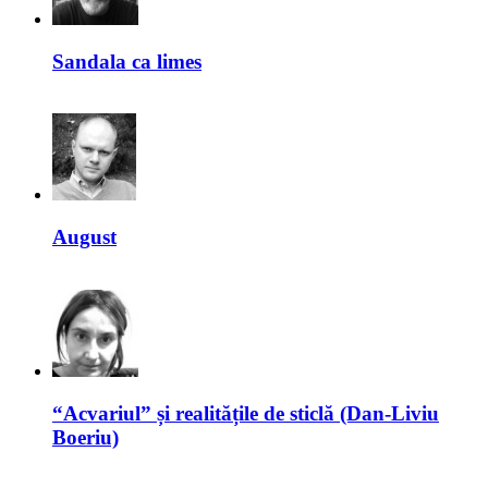
Sandala ca limes
August
“Acvariul” și realitățile de sticlă (Dan-Liviu
Boeriu)