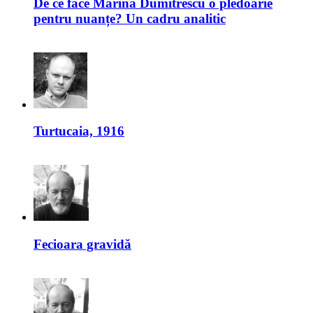
De ce face Marina Dumitrescu o pledoarie
pentru nuanțe? Un cadru analitic
Turtucaia, 1916
Fecioara gravidă