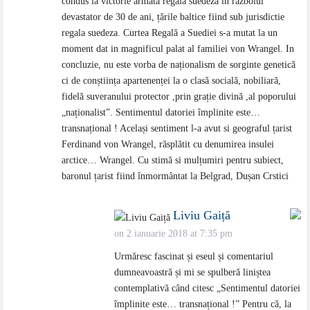
condus la victorie armata regala suedeza in războiul
devastator de 30 de ani, țările baltice fiind sub jurisdictie
regala suedeza. Curtea Regală a Suediei s-a mutat la un
moment dat in magnificul palat al familiei von Wrangel. In
concluzie, nu este vorba de naționalism de sorginte genetică
ci de conștiința apartenenței la o clasă socială, nobiliară,
fidelă suveranului protector ,prin grație divină ,al poporului
„naționalist”. Sentimentul datoriei împlinite este…
transnațional ! Același sentiment l-a avut si geograful țarist
Ferdinand von Wrangel, răsplătit cu denumirea insulei
arctice… Wrangel. Cu stimă si mulțumiri pentru subiect,
baronul țarist fiind înmormântat la Belgrad, Dușan Crstici
Liviu Gaiță
on 2 ianuarie 2018 at 7:35 pm
Urmăresc fascinat și eseul și comentariul
dumneavoastră și mi se spulberă liniștea
contemplativă când citesc „Sentimentul datoriei
împlinite este… transnațional !” Pentru că, la