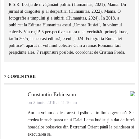
R.S.R. Lecţia de învăţământ politic (Humanitas, 2021), Mama. Un
jurnal al dragostei și al despărțirii (Humanitas, 2022), Mama. O
fotografie a timpului și a iubirii (Humanitas, 2024). În 2018, a
publicat la Editura Humanitas eseul „Umbra Rusiei“, în volumul
colectiv Vin rușii! 5 perspective asupra unei vecinătăţi primejdioase,
iar în 2025, la aceeași editură, eseul „2024. Fotografia României
politice“, apărut în volumul colectiv Cum a rămas România fără
președinte ales. 7 răspunsuri posibile, coordonat de Cristian Preda.
7 COMENTARII
Constantin Erbiceanu
on 2 iunie 2018 at 11:16 am
Am un volum dedicat acestui psihopat în limba germană. Se
credea întruchiparea unui Dalai Lama budist și a dat de furcă
hoardelor bolșevice din Extremul Orient până la prinderea și
executarea sa.