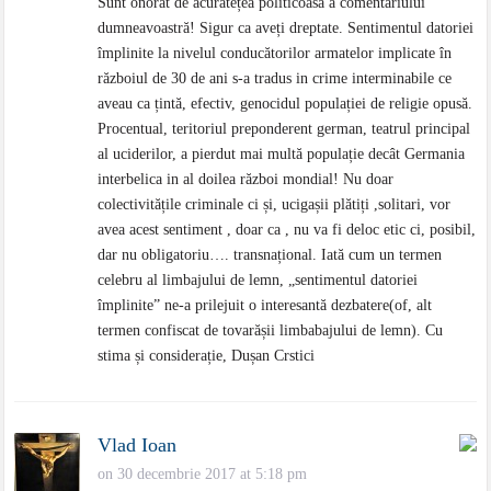
Sunt onorat de acuratețea politicoasă a comentariului
dumneavoastră! Sigur ca aveți dreptate. Sentimentul datoriei
împlinite la nivelul conducătorilor armatelor implicate în
războiul de 30 de ani s-a tradus in crime interminabile ce
aveau ca țintă, efectiv, genocidul populației de religie opusă.
Procentual, teritoriul preponderent german, teatrul principal
al uciderilor, a pierdut mai multă populație decât Germania
interbelica in al doilea război mondial! Nu doar
colectivitățile criminale ci și, ucigașii plătiți ,solitari, vor
avea acest sentiment , doar ca , nu va fi deloc etic ci, posibil,
dar nu obligatoriu…. transnațional. Iată cum un termen
celebru al limbajului de lemn, „sentimentul datoriei
împlinite” ne-a prilejuit o interesantă dezbatere(of, alt
termen confiscat de tovarășii limbabajului de lemn). Cu
stima și considerație, Dușan Crstici
Vlad Ioan
on 30 decembrie 2017 at 5:18 pm