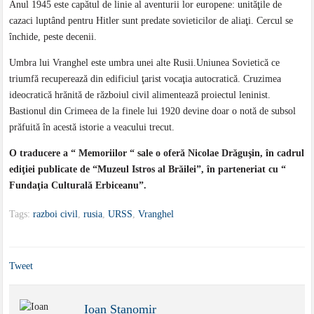
Anul 1945 este capătul de linie al aventurii lor europene: unităţile de
cazaci luptând pentru Hitler sunt predate sovieticilor de aliaţi. Cercul se
închide, peste decenii.
Umbra lui Vranghel este umbra unei alte Rusii.Uniunea Sovietică ce
triumfă recuperează din edificiul ţarist vocaţia autocratică. Cruzimea
ideocratică hrănită de războiul civil alimentează proiectul leninist.
Bastionul din Crimeea de la finele lui 1920 devine doar o notă de subsol
prăfuită în acestă istorie a veacului trecut.
O traducere a “ Memoriilor “ sale o oferă Nicolae Drăguşin, în cadrul
ediţiei publicate de “Muzeul Istros al Brăilei”, în parteneriat cu “
Fundaţia Culturală Erbiceanu”.
Tags:
razboi civil
,
rusia
,
URSS
,
Vranghel
Tweet
Ioan Stanomir