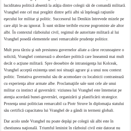
luciditatea politică absentă la atâţia dintre colegii săi de comandă militară.
Vranghel este cel mai pregătit dintre şefii albi să înţeleagă raţiunile
eşecului lor militar şi politic. Succesorul lui Denikin întrevede mizele pe
care alţii le-au ignorat. Îi sunt străine teribile excese pogromiste ale altor
albi. În contextul războiului civil, regimul de autoritate militară al lui
Vranghel posedă elementele unei remarcabile prudenţe politice.
Mult prea târziu şi sub presiunea guvernelor aliate a căror recunoaştere o
solicită, Vranghel conturează o abordare politică care înseamnă mai mult
decât o acţiune militară. Spre deosebire de intransigenţa lui Kolceak,
Vranghel acceptă existenţa unei noi situaţii agrare şi a unui nou context
politic. Tentativa guvernului său de acomodare cu localnicii contrastează
cu experienţa altor armate albe. Proclamaţiile sale sunt cele ale unui
militar cu instinct al guvernării: viziunea lui Vranghel este întemeiat pe
atenţia acordată bunei-guvernări, organizării şi planificării strategice.
Prezenţa unui politician remarcabil ca Piotr Struve în diplomaţia statului
său certifică capacitatea lui Vranghel de a gândi in termeni globali.
Dar acolo unde Vranghel nu poate depăşi pe colegii săi albi este în
chestiunea naţională. Triumful leninist în războiul civil este datorat nu