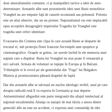
doar amoralismului comunist, ci şi manipulării tactice a ideii de auto-
determinare. Armatele albe sunt prizonierele ideii unei Rusii monolitice.
Vranghel nu are empatie faţă de cauzele ucrainiană sau poloneză. Polonia
este un aliat obiectiv, dar nu un prieten. Naţionalismul rus este implacabil
opus acceptării dezagregării imperiului.Tragedia lui Vranghel este
tragedia unei orbiri identitare.
Evacuarea din Crimeea este clipa în care această Rusie se desparte de
trecutul ei, sub protecţia flotei franceze.Secvenţele sunt epopeice şi
cinematografice. Oraşele se golesc, iar navele închid în ele memoria unei
naţiuni care a dispărut. Rusia lui Vranghel nu mai poate fi restaurată şi
nici salvată. Armata de voluntari se topeşte în Europa şi în Balcani.
Tribulaţiile ei le evocă pe ale generalului din “Fuga” lui Bulgakov.
Mizeria şi promiscuitatea pătează drapelul de luptă.
Dar din armatele albe se salvează un nucleu ideologic teribil, unul pe care
dreapta radicală rusă îl va exporta în Germania şi mai departe.
Antisemitismul albgardist este parte integrantă din aliajul intelectual al
naţional-socialismului.Alianţa cu naziştii de mai târziu a unora dintre
generalii albi nu este un accident, ci expresia unei comunităţi de idei.