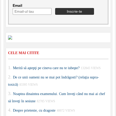
Email
CELE MAI CITITE
Merită să aştepţi pe cineva care nu te iubeşte?
132845 VIEWS
De ce unii oameni nu se mai pot îndrăgosti? (relaţia supra-
toxică)
83395 VIEWS
Noaptea dinaintea examenului. Cum înveţi când nu mai ai chef
să înveţi în sesiune
82785 VIEWS
Despre prietenie, cu dragoste
40072 VIEWS