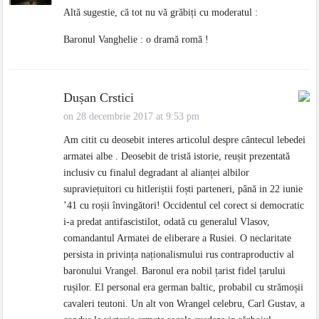
Altă sugestie, că tot nu vă grăbiți cu moderatul :
Baronul Vanghelie : o dramă romă !
Dușan Crstici
on 28 decembrie 2017 at 9:53 pm
Am citit cu deosebit interes articolul despre cântecul lebedei
armatei albe . Deosebit de tristă istorie, reușit prezentată
inclusiv cu finalul degradant al alianței albilor
supraviețuitori cu hitleriștii foști parteneri, până in 22 iunie
’41 cu roșii învingători! Occidentul cel corect si democratic
i-a predat antifascistilot, odată cu generalul Vlasov,
comandantul Armatei de eliberare a Rusiei. O neclaritate
persista in privința naționalismului rus contraproductiv al
baronului Vrangel. Baronul era nobil țarist fidel țarului
rușilor. El personal era german baltic, probabil cu strămoșii
cavaleri teutoni. Un alt von Wrangel celebru, Carl Gustav, a