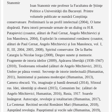
Ioan Stanomir este profesor la Facultatea de Știinţe
Politice a Universităţii din București. Printre
volumele publicate se numără Conștiinţa
conservatoare. Preliminarii la un profil intelectual (2004), O lume
dispărută. Patru istorii personale urmate de un dialog cu H.R.
Patapievici (coautor, alături de Paul Cernat, Angelo Mitchievici și
Ion Manolescu, 2004), Explorări în comunismul românesc (coautor,
alături de Paul Cernat, Angelo Mitchievici și Ion Manolescu, vol. I,
II, III, 2004, 2005, 2008), Spiritul conservator. De la Barbu
Catargiu la Nicolae Iorga (2008), Despre sunete și memorie.
Fragmente de istoria ideilor (2009), Apărarea libertăţii (1938–1947)
(2010), Teodoreanu reloaded (alături de Angelo Mitchievici, 2011),
Umbre pe pânza vremii. Secvenţe de istorie intelectuală (Humanitas,
2011), Junimismul și pasiunea moderaţiei (Humanitas, 2013),
Camera obscură. Vis, imaginaţie și bandă desenată (2014), Sfinxul
rus. Idei, identităţi și obsesii (2015), Comunism Inc. (alături de
Angelo Mitchievici; Humanitas, 2016), Rusia, 1917. Soarele
însângerat. Autocraţie, revoluţie și totalitarism (Humanitas, 2017),
La Centenar. Recitind secolul României Mari (Humanitas, 2018),
Așteptând revoluţia. Pașoptismul și vocile sale (Humanitas, 2019),