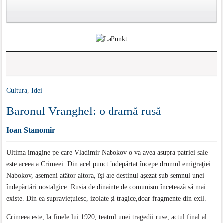
Cultura
,
Idei
Baronul Vranghel: o dramă rusă
Ioan Stanomir
Ultima imagine pe care Vladimir Nabokov o va avea asupra patriei sale
este aceea a Crimeei. Din acel punct îndepărtat începe drumul emigraţiei.
Nabokov, asemeni atâtor altora, îşi are destinul aşezat sub semnul unei
îndepărtări nostalgice. Rusia de dinainte de comunism încetează să mai
existe. Din ea supravieţuiesc, izolate şi tragice,doar fragmente din exil.
Crimeea este, la finele lui 1920, teatrul unei tragedii ruse, actul final al