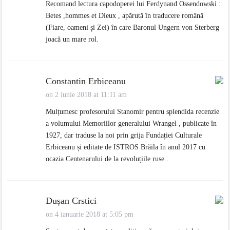
Recomand lectura capodoperei lui Ferdynand Ossendowski :
Betes ,hommes et Dieux , apărută în traducere română
(Fiare, oameni și Zei) în care Baronul Ungern von Sterberg
joacă un mare rol.
Constantin Erbiceanu
on 2 iunie 2018 at 11:11 am
Mulțumesc profesorului Stanomir pentru splendida recenzie
a volumului Memoriilor generalului Wrangel , publicate în
1927, dar traduse la noi prin grija Fundației Culturale
Erbiceanu și editate de ISTROS Brăila în anul 2017 cu
ocazia Centenarului de la revoluțiile ruse .
Dușan Crstici
on 4 ianuarie 2018 at 5:05 pm