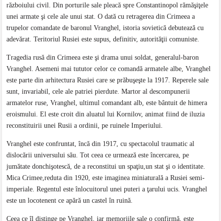
războiului civil. Din porturile sale pleacă spre Constantinopol rămăşiţele
unei armate şi cele ale unui stat. O dată cu retragerea din Crimeea a
trupelor comandate de baronul Vranghel, istoria sovietică debutează cu
adevărat. Teritoriul Rusiei este supus, definitiv, autorităţii comuniste.
Tragedia rusă din Crimeea este şi drama unui soldat, generalul-baron
Vranghel. Asemeni mai tututor celor ce comandă armatele albe, Vranghel
este parte din arhitectura Rusiei care se prăbuşeşte la 1917. Reperele sale
sunt, invariabil, cele ale patriei pierdute. Martor al descompunerii
armatelor ruse, Vranghel, ultimul comandant alb, este bântuit de himera
eroismului. El este croit din aluatul lui Kornilov, animat fiind de iluzia
reconstituirii unei Rusii a ordinii, pe ruinele Imperiului.
Vranghel este confruntat, încă din 1917, cu spectacolul traumatic al
dislocării universului său. Tot ceea ce urmează este încercarea, pe
jumătate donchişotescă, de a reconstitui un spaţiu,un stat şi o identitate.
Mica Crimee,reduta din 1920, este imaginea miniaturală a Rusiei semi-
imperiale. Regentul este înlocuitorul unei puteri a ţarului ucis. Vranghel
este un locotenent ce apără un castel în ruină.
Ceea ce îl distinge pe Vranghel, iar memoriile sale o confirmă, este