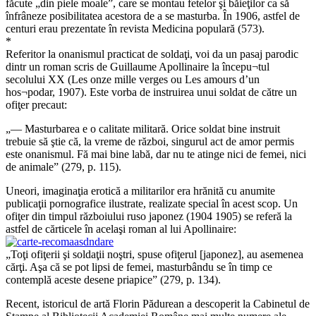
făcute „din piele moale”, care se montau fetelor şi băieţilor ca să
înfrâneze posibilitatea acestora de a se masturba. În 1906, astfel de
centuri erau prezentate în revista Medicina populară (573).
*
Referitor la onanismul practicat de soldaţi, voi da un pasaj parodic
dintr un roman scris de Guillaume Apollinaire la începu¬tul
secolului XX (Les onze mille verges ou Les amours d’un
hos¬podar, 1907). Este vorba de instruirea unui soldat de către un
ofiţer precaut:
„— Masturbarea e o calitate militară. Orice soldat bine instruit
trebuie să ştie că, la vreme de război, singurul act de amor permis
este onanismul. Fă mai bine labă, dar nu te atinge nici de femei, nici
de animale” (279, p. 115).
Uneori, imaginaţia erotică a militarilor era hrănită cu anumite
publicaţii pornografice ilustrate, realizate special în acest scop. Un
ofiţer din timpul războiului ruso japonez (1904 1905) se referă la
astfel de cărticele în acelaşi roman al lui Apollinaire:
„Toţi ofiţerii şi soldaţii noştri, spuse ofiţerul [japonez], au asemenea
cărţi. Aşa că se pot lipsi de femei, masturbându se în timp ce
contemplă aceste desene priapice” (279, p. 134).
Recent, istoricul de artă Florin Pădurean a descoperit la Cabinetul de