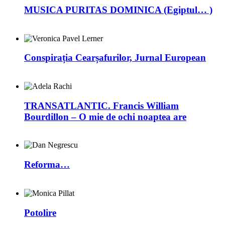
MUSICA PURITAS DOMINICA (Egiptul… )
Conspirația Cearșafurilor, Jurnal European
TRANSATLANTIC. Francis William
Bourdillon – O mie de ochi noaptea are
Reforma…
Potolire