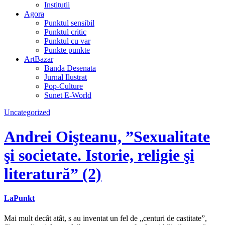
Institutii
Agora
Punktul sensibil
Punktul critic
Punktul cu var
Punkte punkte
ArtBazar
Banda Desenata
Jurnal Ilustrat
Pop-Culture
Sunet E-World
Uncategorized
Andrei Oişteanu, ”Sexualitate
şi societate. Istorie, religie şi
literatură” (2)
LaPunkt
Mai mult decât atât, s au inventat un fel de „centuri de castitate”,