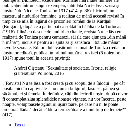
Stampe al Bibliotecii Academiei Române mai multe numere ale
publicaţiei într un singur exemplar, intitulată Nu te lăsa, scrisă şi
ilustrată de Nicolae Tonitza în 1917 (414, p. 86). Pictorul, un
maestru al nudurilor feminine, a realizat de mână această revistă în
timp ce se afla în lagărul de prizonieri români de la Kărdjali
(Bulgaria), după ce a participat ca soldat în bătălia de la Turtucaia
(1916). Plină cu desene de nuduri excitante, revista Nu te lăsa era
realizată de Tonitza pentru camarazii săi (la care ajungea „din mână
n mână”), inclusiv pentru a i ajuta să şi satisfacă – tot „de mână” –
nevoile sexuale. Editorialul cvasiironic semnat de Tonitza (redactor
ilustrator editor), publicat în primul număr al revistei (8 noiembrie
1917) spune totul în această privinţă:
Andrei Oişteanu,”Sexualitate şi societate. Istorie, religie
şi literatură” Polirom, 2016
„[Revista] Nu te lăsa a fost creată şi cu scopul de a înlocui – pe cât
posibil aici în captivitate – nu numai bulgurul, fasolea, pâinea şi
sâcâmul, ci şi femeia. În definitiv, câţi din lectorii noştri, după ce vor
fi contemplat ziua splendidele noastre vignete, nu vor încerca, peste
noapte, voluptoasele zguduiri uşurătoare, pe care nu ni le poate
procura altădată decât căldura fermecătoare a unui trup de femeie?”
(417).
Tweet