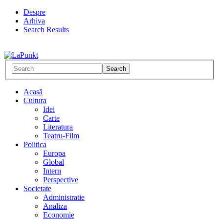
Despre
Arhiva
Search Results
Acasă
Cultura
Idei
Carte
Literatura
Teatru-Film
Politica
Europa
Global
Intern
Perspective
Societate
Administratie
Analiza
Economie