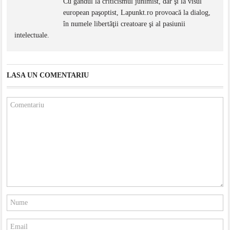
Cu gândul la criticismul junimist, dar şi la visul
european paşoptist, Lapunkt.ro provoacă la dialog,
în numele libertăţii creatoare şi al pasiunii
intelectuale.
LASA UN COMENTARIU