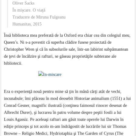
Oliver Sacks
În mișcare. O viață
Traducere de Miruna Fulgeanu
Humanitas, 2015
Însă biblioteca mea preferată de la Oxford era chiar cea din colegiul meu,
Queen’s. Ni s-a povestit că superba clădire fusese proiectată de
Christopher Wren şi că în subsolurile sale, într-un labirint subpămantean
de ţevi de încălzire şi rafturi, se găseau proprietăţile subterane ale
bibliotecii.
Era o experienţă nouă pentru mine să ţin în mână cărţi atât de vechi,
incunabule; îmi plăceau în mod deosebit Historiae animalium (1551) a lui
Conrad Gesner, magnific ilustrată (conţinea faimosul rinocer desenat de
Albrecht Durer), şi lucrarea în patru volume despre peştii fosili a lui
Louis Agassiz. Pe aceleaşi rafturi am găsit toate operele lui Darwin în
ediţie princeps şi tot acolo m-am îndrăgostit de lucrările lui sir Thomas
Browne – Religio Medici, Hydriotaphia şi The Garden of Cyrus (The