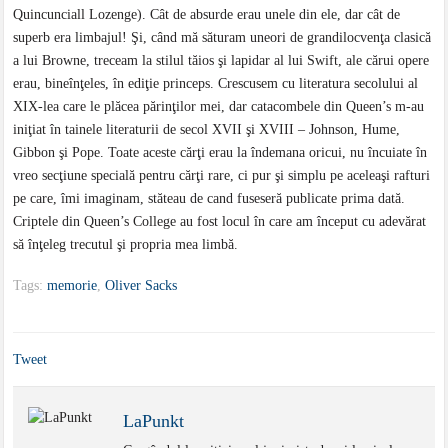
Quincunciall Lozenge). Cât de absurde erau unele din ele, dar cât de
superb era limbajul! Şi, când mă săturam uneori de grandilocvenţa clasică
a lui Browne, treceam la stilul tăios şi lapidar al lui Swift, ale cărui opere
erau, bineînţeles, în ediţie princeps. Crescusem cu literatura secolului al
XIX-lea care le plăcea părinţilor mei, dar catacombele din Queen’s m-au
iniţiat în tainele literaturii de secol XVII şi XVIII – Johnson, Hume,
Gibbon şi Pope. Toate aceste cărţi erau la îndemana oricui, nu încuiate în
vreo secţiune specială pentru cărţi rare, ci pur şi simplu pe aceleaşi rafturi
pe care, îmi imaginam, stăteau de cand fuseseră publicate prima dată.
Criptele din Queen’s College au fost locul în care am început cu adevărat
să înţeleg trecutul şi propria mea limbă.
Tags:
memorie
,
Oliver Sacks
Tweet
LaPunkt