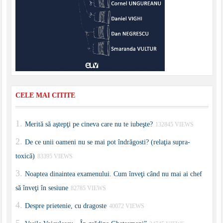
CELE MAI CITITE
Merită să aştepţi pe cineva care nu te iubeşte?
132845 VIEWS
De ce unii oameni nu se mai pot îndrăgosti? (relaţia supra-
toxică)
83395 VIEWS
Noaptea dinaintea examenului. Cum înveţi când nu mai ai chef
să înveţi în sesiune
82785 VIEWS
Despre prietenie, cu dragoste
40072 VIEWS