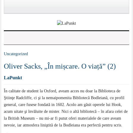
Uncategorized
Oliver Sacks, „În mișcare. O viață” (2)
LaPunkt
În calitate de student la Oxford, aveam acces nu doar la Biblioteca de
Ştiinţe Radcliffe, ci şi la nemaipomenita Bibliotecă Bodleiană, cu profil
general, care fusese fondată in 1602. Acolo am găsit operele lui Hook,
acum uitate şi învăluite de mister. Nici o altă bibliotecă – în afara celei de
la British Museum – nu mi-ar fi putut oferi materialele de care aveam
nevoie, iar atmosfera liniştită de la Bodleiana era perfectă pentru scris.