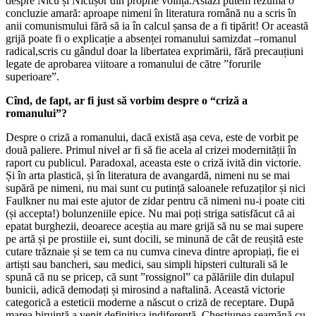
despre Nicu și Nicușor din proprie voință.Astăzi putem rezuma o
concluzie amară: aproape nimeni în literatura română nu a scris în
anii comunismului fără să ia în calcul șansa de a fi tipărit! Or această
grijă poate fi o explicație a absenței romanului samizdat –romanul
radical,scris cu gândul doar la libertatea exprimării, fără precauțiuni
legate de aprobarea viitoare a romanului de către ”forurile
superioare”.
Cînd, de fapt, ar fi just să vorbim despre o “criză a
romanului”?
Despre o criză a romanului, dacă există așa ceva, este de vorbit pe
două paliere. Primul nivel ar fi să fie acela al crizei modernității în
raport cu publicul. Paradoxal, aceasta este o criză ivită din victorie.
Și în arta plastică, și în literatura de avangardă, nimeni nu se mai
supără pe nimeni, nu mai sunt cu putință saloanele refuzaților și nici
Faulkner nu mai este ajutor de zidar pentru că nimeni nu-i poate citi
(și accepta!) bolunzeniile epice. Nu mai poți striga satisfăcut că ai
epatat burghezii, deoarece aceștia au mare grijă să nu se mai supere
pe artă și pe prostiile ei, sunt docili, se minună de cât de reușită este
cutare trăznaie și se tem ca nu cumva cineva dintre apropiați, fie ei
artiști sau bancheri, sau medici, sau simpli hipsteri culturali să le
spună că nu se pricep, că sunt ”rossignol” ca pălăriile din dulapul
bunicii, adică demodați și mirosind a naftalină. Această victorie
categorică a esteticii moderne a născut o criză de receptare. După
marea biruință a venit definitiva indiferență. Chestiunea seamănă cu