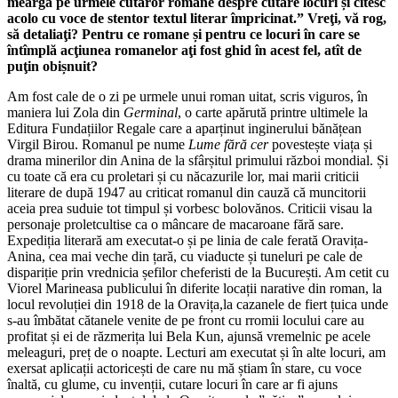
meargă pe urmele cutăror romane despre cutare locuri și citesc
acolo cu voce de stentor textul literar împricinat.” Vreţi, vă rog,
să detaliaţi? Pentru ce romane și pentru ce locuri în care se
întîmplă acţiunea romanelor aţi fost ghid în acest fel, atît de
puţin obișnuit?
Am fost cale de o zi pe urmele unui roman uitat, scris viguros, în
maniera lui Zola din
Germinal
, o carte apărută printre ultimele la
Editura Fundațiilor Regale care a aparținut inginerului bănățean
Virgil Birou. Romanul pe nume
Lume fără cer
povestește viața și
drama minerilor din Anina de la sfârșitul primului război mondial. Și
cu toate că era cu proletari și cu năcazurile lor, mai marii criticii
literare de după 1947 au criticat romanul din cauză că muncitorii
aceia prea suduie tot timpul și vorbesc bolovănos. Criticii visau la
personaje proletcultise ca o mâncare de macaroane fără sare.
Expediția literară am executat-o și pe linia de cale ferată Oravița-
Anina, cea mai veche din țară, cu viaducte și tuneluri pe cale de
dispariție prin vrednicia șefilor cheferisti de la București. Am cetit cu
Viorel Marineasa publicului în diferite locații narative din roman, la
locul revoluției din 1918 de la Oravița,la cazanele de fiert țuica unde
s-au îmbătat cătanele venite de pe front cu rromii locului care au
profitat și ei de răzmerița lui Bela Kun, ajunsă vremelnic pe acele
meleaguri, preț de o noapte. Lecturi am executat și în alte locuri, am
exersat aplicații actoricești de care nu mă știam în stare, cu voce
înaltă, cu glume, cu invenții, cutare locuri în care ar fi ajuns