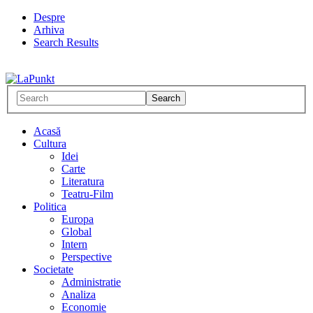
Despre
Arhiva
Search Results
Acasă
Cultura
Idei
Carte
Literatura
Teatru-Film
Politica
Europa
Global
Intern
Perspective
Societate
Administratie
Analiza
Economie