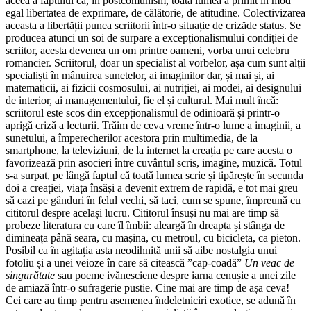
aceea a faptului că, în postcomunism, toată lumea a primit în mod
egal libertatea de exprimare, de călătorie, de atitudine. Colectivizarea
aceasta a libertății punea scriitorii într-o situație de crizăde status. Se
producea atunci un soi de surpare a excepționalismului condiției de
scriitor, acesta devenea un om printre oameni, vorba unui celebru
romancier. Scriitorul, doar un specialist al vorbelor, așa cum sunt alții
specialiști în mânuirea sunetelor, ai imaginilor dar, și mai și, ai
matematicii, ai fizicii cosmosului, ai nutriției, ai modei, ai designului
de interior, ai managementului, fie el și cultural. Mai mult încă:
scriitorul este scos din excepționalismul de odinioară și printr-o
aprigă criză a lecturii. Trăim de ceva vreme într-o lume a imaginii, a
sunetului, a împerecherilor acestora prin multimedia, de la
smartphone, la televiziuni, de la internet la creația pe care acesta o
favorizează prin asocieri între cuvântul scris, imagine, muzică. Totul
s-a surpat, pe lângă faptul că toată lumea scrie și tipărește în secunda
doi a creației, viața însăși a devenit extrem de rapidă, e tot mai greu
să cazi pe gânduri în felul vechi, să taci, cum se spune, împreună cu
cititorul despre același lucru. Cititorul însuși nu mai are timp să
probeze literatura cu care îl îmbii: aleargă în dreapta și stânga de
dimineața până seara, cu mașina, cu metroul, cu bicicleta, ca pieton.
Posibil ca în agitația asta neodihnită unii să aibe nostalgia unui
fotoliu și a unei veioze în care să citească ”cap-coadă”
Un veac de
singurătate
sau poeme ivănesciene despre iarna cenușie a unei zile
de amiază într-o sufragerie pustie. Cine mai are timp de așa ceva!
Cei care au timp pentru asemenea îndeletniciri exotice, se adună în