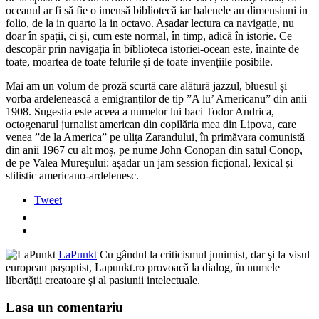
oceanul ar fi să fie o imensă bibliotecă iar balenele au dimensiuni in
folio, de la in quarto la in octavo. Așadar lectura ca navigație, nu
doar în spații, ci și, cum este normal, în timp, adică în istorie. Ce
descopăr prin navigația în biblioteca istoriei-ocean este, înainte de
toate, moartea de toate felurile și de toate invențiile posibile.
Mai am un volum de proză scurtă care alătură jazzul, bluesul și
vorba ardelenească a emigranților de tip ”A lu’ Americanu” din anii
1908. Sugestia este aceea a numelor lui baci Todor Andrica,
octogenarul jurnalist american din copilăria mea din Lipova, care
venea ”de la America” pe ulița Zarandului, în primăvara comunistă
din anii 1967 cu alt moș, pe nume John Conopan din satul Conop,
de pe Valea Mureșului: așadar un jam session ficțional, lexical și
stilistic americano-ardelenesc.
Tweet
LaPunkt
Cu gândul la criticismul junimist, dar şi la visul
european paşoptist, Lapunkt.ro provoacă la dialog, în numele
libertăţii creatoare şi al pasiunii intelectuale.
Lasa un comentariu