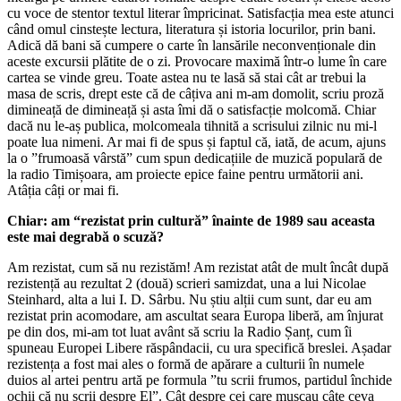
cu voce de stentor textul literar împricinat. Satisfacția mea este atunci
când omul cinstește lectura, literatura și istoria locurilor, prin bani.
Adică dă bani să cumpere o carte în lansările neconvenționale din
aceste excursii plătite de o zi. Provocare maximă într-o lume în care
cartea se vinde greu. Toate astea nu te lasă să stai cât ar trebui la
masa de scris, drept este că de câțiva ani m-am domolit, scriu proză
dimineață de dimineață și asta îmi dă o satisfacție molcomă. Chiar
dacă nu le-aș publica, molcomeala tihnită a scrisului zilnic nu mi-l
poate lua nimeni. Ar mai fi de spus și faptul că, iată, de acum, ajuns
la o ”frumoasă vârstă” cum spun dedicațiile de muzică populară de
la radio Timișoara, am proiecte epice faine pentru următorii ani.
Atâția câți or mai fi.
Chiar: am “rezistat prin cultură” înainte de 1989 sau aceasta
este mai degrabă o scuză?
Am rezistat, cum să nu rezistăm! Am rezistat atât de mult încât după
rezistență au rezultat 2 (două) scrieri samizdat, una a lui Nicolae
Steinhard, alta a lui I. D. Sârbu. Nu știu alții cum sunt, dar eu am
rezistat prin acomodare, am ascultat seara Europa liberă, am înjurat
pe din dos, mi-am tot luat avânt să scriu la Radio Șanț, cum îi
spuneau Europei Libere răspândacii, cu ura specifică breslei. Așadar
rezistența a fost mai ales o formă de apărare a culturii în numele
duios al artei pentru artă pe formula ”tu scrii frumos, partidul închide
ochii că nu scrii despre El”. Cât despre cei care mușcau câte ceva