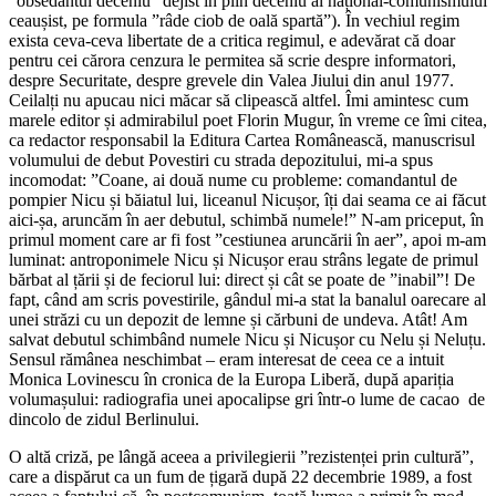
”obsedantul deceniu” dejist în plin deceniu al național-comunismului
ceaușist, pe formula ”râde ciob de oală spartă”). În vechiul regim
exista ceva-ceva libertate de a critica regimul, e adevărat că doar
pentru cei cărora cenzura le permitea să scrie despre informatori,
despre Securitate, despre grevele din Valea Jiului din anul 1977.
Ceilalți nu apucau nici măcar să clipească altfel. Îmi amintesc cum
marele editor și admirabilul poet Florin Mugur, în vreme ce îmi citea,
ca redactor responsabil la Editura Cartea Românească, manuscrisul
volumului de debut Povestiri cu strada depozitului, mi-a spus
incomodat: ”Coane, ai două nume cu probleme: comandantul de
pompier Nicu și băiatul lui, liceanul Nicușor, îți dai seama ce ai făcut
aici-șa, aruncăm în aer debutul, schimbă numele!” N-am priceput, în
primul moment care ar fi fost ”cestiunea aruncării în aer”, apoi m-am
luminat: antroponimele Nicu și Nicușor erau strâns legate de primul
bărbat al țării și de feciorul lui: direct și cât se poate de ”inabil”! De
fapt, când am scris povestirile, gândul mi-a stat la banalul oarecare al
unei străzi cu un depozit de lemne și cărbuni de undeva. Atât! Am
salvat debutul schimbând numele Nicu și Nicușor cu Nelu și Neluțu.
Sensul rămânea neschimbat – eram interesat de ceea ce a intuit
Monica Lovinescu în cronica de la Europa Liberă, după apariția
volumașului: radiografia unei apocalipse gri într-o lume de cacao de
dincolo de zidul Berlinului.
O altă criză, pe lângă aceea a privilegierii ”rezistenței prin cultură”,
care a dispărut ca un fum de țigară după 22 decembrie 1989, a fost