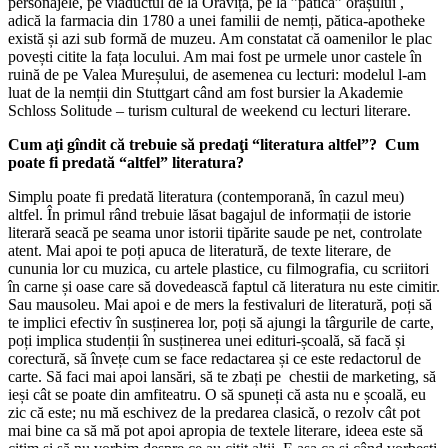
personajele, pe viaductul de la Oravița, pe la ”pătica” orașului ,
adică la farmacia din 1780 a unei familii de nemți, pătica-apotheke
există și azi sub formă de muzeu. Am constatat că oamenilor le plac
povești citite la fața locului. Am mai fost pe urmele unor castele în
ruină de pe Valea Mureșului, de asemenea cu lecturi: modelul l-am
luat de la nemții din Stuttgart când am fost bursier la Akademie
Schloss Solitude – turism cultural de weekend cu lecturi literare.
Cum aţi gîndit că trebuie să predaţi “literatura altfel”? Cum
poate fi predată “altfel” literatura?
Simplu poate fi predată literatura (contemporană, în cazul meu)
altfel. În primul rând trebuie lăsat bagajul de informații de istorie
literară seacă pe seama unor istorii tipărite saude pe net, controlate
atent. Mai apoi te poți apuca de literatură, de texte literare, de
cununia lor cu muzica, cu artele plastice, cu filmografia, cu scriitori
în carne și oase care să dovedească faptul că literatura nu este cimitir.
Sau mausoleu. Mai apoi e de mers la festivaluri de literatură, poți să
te implici efectiv în susținerea lor, poți să ajungi la târgurile de carte,
poți implica studenții în susținerea unei edituri-școală, să facă și
corectură, să învețe cum se face redactarea și ce este redactorul de
carte. Să faci mai apoi lansări, să te zbați pe chestii de marketing, să
ieși cât se poate din amfiteatru. O să spuneți că asta nu e școală, eu
zic că este; nu mă eschivez de la predarea clasică, o rezolv cât pot
mai bine ca să mă pot apoi apropia de textele literare, ideea este să