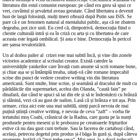
literatura din estul comunist european: pe când era greu să spui ce
vrei, cuvântul și șevaletul aveau greutate. Când libertatea a devenit
bun de largă folosință, mulți tineri oftează după Putin sau ISIS. Se
pare că e un fenomen natural al mentalului public, așa că ne zbatem
degeaba, pot zice unii. Eu cred că, dimpotrivă, democrația fiind o
chestie culturală intră și ea în criză cu arta și cu libertatea de care
aceasta este legată ombilical. Și asta e bine. Democrația în pericol
are șansa revalorizării.
Un al doilea palier al crizei este mai subtil încă, și vine din zonele
victorios academice al scrisului creator. Există catedre la
universitățile yankeilor care învață cum anume să scrii romane bune,
și chiar așa se și întâmplă treaba, uitați-vă câte romane impecabil
scrise din punct de vedere creative writing vin din literatura
americană. Sunt multe, bine scrise, și seamănă al dracului de mult cu
părădăicile din supermarket, acelea din Olanda, ”caută fain” pe
dinafară, dar când te apuci să tai din ele și să te îndestulezi cu brânză
și slănină, vezi că au gust de nailon. Lasă că și brânza e tot așa. Prin
urmare, criza aici este una mai subtilă, simți parcă nevoia de mai
puțină știință creative writing, e nevoia de ceva ”zaft” – vorba fie
iertatului moș Coabi, crâsnicul de la Radna, care gusta pe la nunți
produsele pentru meseni și le probozea pe creatoarele fripturilor
estive că nu dau gust cum trebuie. Sau la facerea de cartaboși când,
același, petrecea degetul prin produs și-l băga în gură și, după câteva
momente, hotără că ”mai trebe ceva”. Mai apoi, la a două judecată,