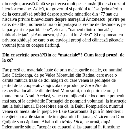
din regim, această faptă se petrecea mult peste amărâții de zi cu zi ai
literelor române. Adică, tot guvernul și partidul te lăsa (prin aferim
de la cenzură) să publici despre grevele minerilor din ‘77 sau cu
niscaiva privire binevoitoare despre mareșalul Antonescu, privire pe
care, de altfel, nomenclatura o împărtășea la vreme de destindere, pe
la party-uri de partid: ”ehe”, ziceau, ”oameni dintr-o bucată și
iubitori de țară, și Antonescu, și ăștia ai lui Zelea”. Și o spuneau cu
privirea ghidușă pe care o au cuvioșii preoți când căinează păcatele
vreunei june cu coapse fierbinți.
Din ce scrieţie proză?Din ce “materiale”? Cum faceţi proză, de
la ce?
Fac proză cu materiale luate de prin meleagurile natale, cu numitul
Laie Căcăroanța, de pe Valea Moratului din Radna, care avea o
căruță mititică trasă de doi măgari cu care venea la ședințele de
partid de la cooperativa agricolă de producție
Zorii Noi
din
respectiva localitate din defileul Mureșului, nu departe de orașul
muncitoresc Arad. Același, venea cu mijlocul de locomoție pomenit
mai sus, și la activitățile Formației de pompieri voluntari, la instrucție
sau la balul anual. Deosebirea era că, la Balul Pompierilor, numitul
venea cu medaliile în piept. Pe Laie Căcăroanța îl pun în blenderul
creației cu marile staruri ale imaginarului ficțional, să zicem cu Don
Quijote sau căpitanul Ahabu din
Moby Dick
, pe urmă, după
îndemnurile știute, ”acopăr cu capacul și las aparatul în funcțiune