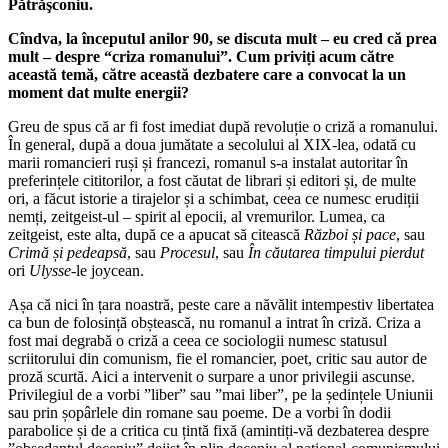
Pătrăşconiu.
Cîndva, la începutul anilor 90, se discuta mult – eu cred că prea
mult – despre “criza romanului”. Cum priviți acum către
această temă, către această dezbatere care a convocat la un
moment dat multe energii?
Greu de spus că ar fi fost imediat după revoluție o criză a romanului.
În general, după a doua jumătate a secolului al XIX-lea, odată cu
marii romancieri ruși și francezi, romanul s-a instalat autoritar în
preferințele cititorilor, a fost căutat de librari și editori și, de multe
ori, a făcut istorie a tirajelor și a schimbat, ceea ce numesc erudiții
nemți, zeitgeist-ul – spirit al epocii, al vremurilor. Lumea, ca
zeitgeist, este alta, după ce a apucat să citească
Război și pace
, sau
Crimă și pedeapsă
, sau
Procesul
, sau
În căutarea timpului pierdut
ori
Ulysse
-le joycean.
Așa că nici în țara noastră, peste care a năvălit intempestiv libertatea
ca bun de folosință obștească, nu romanul a intrat în criză. Criza a
fost mai degrabă o criză a ceea ce sociologii numesc statusul
scriitorului din comunism, fie el romancier, poet, critic sau autor de
proză scurtă. Aici a intervenit o surpare a unor privilegii ascunse.
Privilegiul de a vorbi ”liber” sau ”mai liber”, pe la ședințele Uniunii
sau prin șopârlele din romane sau poeme. De a vorbi în dodii
parabolice și de a critica cu țintă fixă (amintiți-vă dezbaterea despre