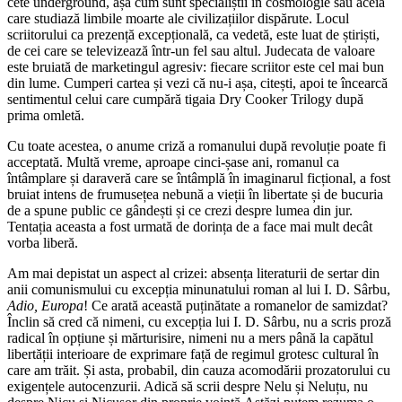
cete underground, așa cum sunt specialiștii în cosmologie sau aceia
care studiază limbile moarte ale civilizațiilor dispărute. Locul
scriitorului ca prezență excepțională, ca vedetă, este luat de știriști,
de cei care se televizează într-un fel sau altul. Judecata de valoare
este bruiată de marketingul agresiv: fiecare scriitor este cel mai bun
din lume. Cumperi cartea și vezi că nu-i așa, citești, apoi te încearcă
sentimentul celui care cumpără tigaia Dry Cooker Trilogy după
prima omletă.
Cu toate acestea, o anume criză a romanului după revoluție poate fi
acceptată. Multă vreme, aproape cinci-șase ani, romanul ca
întâmplare și daraveră care se întâmplă în imaginarul ficțional, a fost
bruiat intens de frumusețea nebună a vieții în libertate și de bucuria
de a spune public ce gândești și ce crezi despre lumea din jur.
Tentația aceasta a fost urmată de dorința de a face mai mult decât
vorba liberă.
Am mai depistat un aspect al crizei: absența literaturii de sertar din
anii comunismului cu excepția minunatului roman al lui I. D. Sârbu,
Adio, Europa
! Ce arată această puținătate a romanelor de samizdat?
Înclin să cred că nimeni, cu excepția lui I. D. Sârbu, nu a scris proză
radical în opțiune și mărturisire, nimeni nu a mers până la capătul
libertății interioare de exprimare față de regimul grotesc cultural în
care am trăit. Și asta, probabil, din cauza acomodării prozatorului cu
exigențele autocenzurii. Adică să scrii despre Nelu și Neluțu, nu