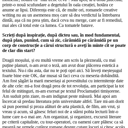
printr-o nouă scufundare a degetului în oala creației, hotăra ce
anume ar lipsi. Diferența este că, de multe ori, romanele creative
writing nu au un asemenea moș care să dea verdictul la întrebarea
dintâi, așa că nu prea știm, dacă ceva nu merge, care ar fi remediul,
mai ales că totul este ca lumea. Ca tomatele batave.
Scrieți după inspirație, după dicteu sau, în mod fundamental,
după plan, punînd, cum să zic, cărămidă pe cărămidă pe un
corp de construcție a cărui structură o aveţi în minte cît se poate
de clar din start?
Dragii moșului, și eu multă vreme am scris la plezneală, cu mai
puține planuri, n-am avut o teză, am avut doar plăcerea estetică a
textului. Nu-i rău asta, dar nu te poți opri aici. Să înveți meșteșugul
foarte bine este OK, dar musai să faci ceva cu meseria dobândită.
Am fost șăgârt la marii meseriași ai povestitului cu intermitențe date
de alte cele: mi-a fost dragă prea de tot revoluția, am participat la tot
felul de mitinguri, m-am exersat pe textul Proclamației timișorene.
Am suduit prin ziare, m-am indignat peste măsură. Mai apoi am
încercat să predau literatura prin universitate altfel. Tare mi-am dorit
să pun poemul și proza alături de arta plastică, de film, am vrut, și
vreau și acum, să găsesc feluri noi de a stârni pohta lecturii într-o
lume care n-o mai are. Am organizat, și organizez, excursii literare
pe criterii capitaliste, cu tour-operatori, cu oameni care plătesc ca să
meargă pe urmele cutăror romane despre cutare locuri și citesc acolo