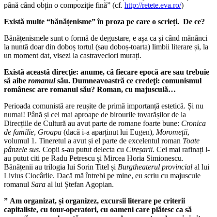
până când obțin o compoziție fină” (cf.
http://retete.eva.ro/
)
Există multe “bănățenisme” în proza pe care o scrieți. De ce?
Bănățenismele sunt o formă de degustare, e așa ca și când mănânci
la nuntă doar din doboș tortul (sau doboș-toarta) limbii literare și, la
un moment dat, visezi la castraveciori murați.
Există această direcţie: anume, că fiecare epocă are sau trebuie
să aibe
romanul
său. Dumneavoastră ce credeţi: comunismul
românesc are romanul său? Roman, cu majusculă…
Perioada comunistă are reușite de primă importanță estetică. Și nu
numai! Până și cei mai aproape de birourile tovarășilor de la
Direcțiile de Cultură au avut parte de romane foarte bune:
Cronica
de familie
,
Groapa
(dacă i-a aparținut lui Eugen),
Moromeții
,
volumul 1. Tineretul a avut și el parte de excelentul roman
Toate
pânzele sus
. Copii s-au putut delecta cu
Cireșarii
. Cei mai rafinați l-
au putut citi pe Radu Petrescu și Mircea Horia Simionescu.
Bănățenii au trilogia lui Sorin Titel și
Burgtheaterul provincial
al lui
Livius Ciocârlie. Dacă mă întrebi pe mine, eu scriu cu majuscule
romanul
Sara
al lui Ștefan Agopian.
” Am organizat, și organizez, excursii literare pe criterii
capitaliste, cu tour-operatori, cu oameni care plătesc ca să