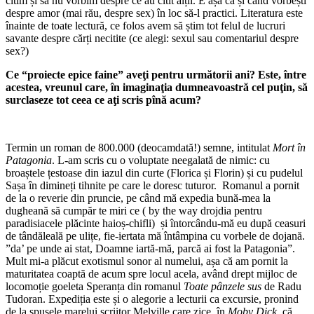
citim și să nu vorbim despre ce au citit alții. E așa ca și când vorbești
despre amor (mai rău, despre sex) în loc să-l practici. Literatura este
înainte de toate lectură, ce folos avem să știm tot felul de lucruri
savante despre cărți necitite (ce alegi: sexul sau comentariul despre
sex?)
Ce “proiecte epice faine” aveţi pentru următorii ani? Este, între
acestea, vreunul care, în imaginaţia dumneavoastră cel puţin, să
surclaseze tot ceea ce aţi scris pînă acum?
Termin un roman de 800.000 (deocamdată!) semne, intitulat
Mort în
Patagonia
. L-am scris cu o voluptate neegalată de nimic: cu
broaștele țestoase din iazul din curte (Florica și Florin) și cu pudelul
Sașa în dimineți tihnite pe care le doresc tuturor. Romanul a pornit
de la o reverie din pruncie, pe când mă expedia bună-mea la
dugheană să cumpăr te miri ce ( by the way drojdia pentru
paradisiacele plăcinte haioș-chifli) și întorcându-mă eu după ceasuri
de tândăleală pe ulițe, fie-iertata mă întâmpina cu vorbele de dojană.
”da’ pe unde ai stat, Doamne iartă-mă, parcă ai fost la Patagonia”.
Mult mi-a plăcut exotismul sonor al numelui, așa că am pornit la
maturitatea coaptă de acum spre locul acela, având drept mijloc de
locomoție goeleta Speranța din romanul
Toate pânzele sus
de Radu
Tudoran. Expediția este și o alegorie a lecturii ca excursie, pronind
de la spusele marelui scriitor Melville care zice, în
Moby Dick
, că