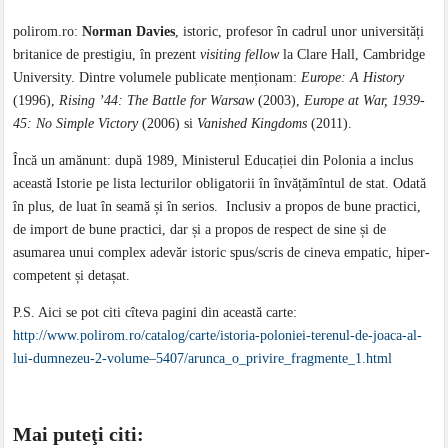
polirom.ro:
Norman Davies
, istoric, profesor în cadrul unor universități
britanice de prestigiu, în prezent
visiting fellow
la Clare Hall, Cambridge
University. Dintre volumele publicate menționam:
Europe: A History
(1996),
Rising ’44: The Battle for Warsaw
(2003),
Europe at War, 1939-
45: No Simple Victory
(2006) si
Vanished Kingdoms
(2011).
Încă un amănunt: după 1989, Ministerul Educației din Polonia a inclus
această Istorie pe lista lecturilor obligatorii în învățămîntul de stat. Odată
în plus, de luat în seamă și în serios. Inclusiv a propos de bune practici,
de import de bune practici, dar și a propos de respect de sine și de
asumarea unui complex adevăr istoric spus/scris de cineva empatic, hiper-
competent și detașat.
P.S. Aici se pot citi cîteva pagini din această carte:
http://www.polirom.ro/catalog/carte/istoria-poloniei-terenul-de-joaca-al-
lui-dumnezeu-2-volume–5407/arunca_o_privire_fragmente_1.html
Mai puteţi citi: