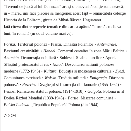
“Terenul de joacă al lui Dumnzeu” are și o binevenită ediție românească,
în – mereu îmi face plăcere să menționez acest fapt – remarcabila colecție
Historia de la Polirom, girată de Mihai-Răzvan Ungureanu.
Iată cîteva dintre reperele tematice din cartea apărută în urmă cu cîteva
luni, în română (în două volume masive):
Polska
. Teritoriul polonez • Piaștii. Dinastia Polanilor •
Antemurale
.
Bastionul creștinătății •
Handel
. Comertul cerealier în zona Mării Baltice •
Anarchia
. Democrația nobiliară • Sobieski. Spaima turcilor • Agonia.
Sfîrșitul protectoratului rus •
Narod
. Dezvoltarea națiunii poloneze
moderne (1772-1945) •
Kultura
. Educația și moștenirea culturală •
Zydzi
.
Comunitatea evreiască •
Wojsko
. Tradiția militară •
Emigracja
. Diaspora
poloneză •
Reveries
. Dezghețul și Insurecția din Ianuarie (1855-1864) •
Feniks
. Renașterea statului polonez (1914-1918) •
Golgota
. Polonia în al
Doilea Război Mondial (1939-1945) •
Partia
. Mișcarea comunistă •
Polska Ludowa
. „Republica Populară” Polona (din 1944)
ZOOM: