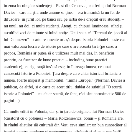
în zona locuinţelor studenţeşti Piast din Cracovia, conferința lui Norman
Davies – care nu ştiu unde anume se ţinea – era transmisă la un fel de
difuzoare; în jurul lor, pe bănci sau pe iarbă de-a dreptul erau studenți –
nu unul, nu doi, ci mulți studenți. Atenți, cu chipuri luminoase, stînd şi
ascultînd zeci de minute și luînd notițe. Unii spun că “Terenul de joacă al
lui Dumnezeu” – carte realmente uriașă despre Istoria Poloniei – este cea
mai valoroasă lucrare de istorie pe care o are această țară (pe care, a
propos, România ar putea să o utilizeze mult mai des, în beneficiu
propriu, ca furnizor de bune practici – including bune practici
academice); cu siguranță însă că este, în întreaga lumea, cea mai
cunoscută Istorie a Poloniei. Țara despre care chiar istoricul britanic o
numea, foarte inspirat și memorabil, “Inima Europei” (Norman Davies a
publicat, de altfel, și o carte cu acest titlu, dublat de subtitlul “O scurtă
istorie a Poloniei” – nu chiar scurtă, de fapt, căci sînt aproximativ 500 de
pagini…).
Cu multe ediții în Polonia, dar și în țara de origine a lui Norman Davies
(căsătorit cu o poloneză – Maria Korzeniewicz; bonus – și România are,
în rîndul aliaților săi culturali din Vest, ceva similar: un bun cunoscător al
istoriei noastre moderne și contemporane, căsătorit şi el cu o româncă),