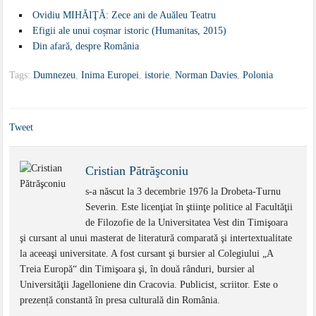
Ovidiu MIHĂIŢĂ: Zece ani de Auăleu Teatru
Efigii ale unui coșmar istoric (Humanitas, 2015)
Din afară, despre România
Tags:
Dumnezeu
,
Inima Europei
,
istorie
,
Norman Davies
,
Polonia
Tweet
Cristian Pătrăşconiu
s-a născut la 3 decembrie 1976 la Drobeta-Turnu
Severin. Este licenţiat în ştiinţe politice al Facultăţii
de Filozofie de la Universitatea Vest din Timişoara
şi cursant al unui masterat de literatură comparată şi intertextualitate
la aceeaşi universitate. A fost cursant şi bursier al Colegiului „A
Treia Europă“ din Timişoara şi, în două rânduri, bursier al
Universităţii Jagelloniene din Cracovia. Publicist, scriitor. Este o
prezență constantă în presa culturală din România.