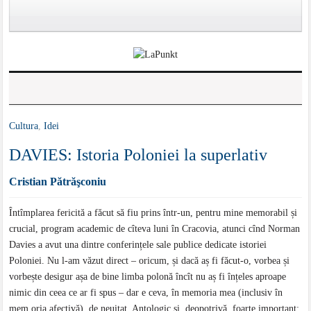
Cultura
,
Idei
DAVIES: Istoria Poloniei la superlativ
Cristian Pătrăşconiu
Întîmplarea fericită a făcut să fiu prins într-un, pentru mine memorabil și
crucial, program academic de cîteva luni în Cracovia, atunci cînd Norman
Davies a avut una dintre conferințele sale publice dedicate istoriei
Poloniei. Nu l-am văzut direct – oricum, și dacă aș fi făcut-o, vorbea și
vorbește desigur așa de bine limba polonă încît nu aș fi înțeles aproape
nimic din ceea ce ar fi spus – dar e ceva, în memoria mea (inclusiv în
mem oria afectivă), de neuitat. Antologic și, deopotrivă, foarte important: