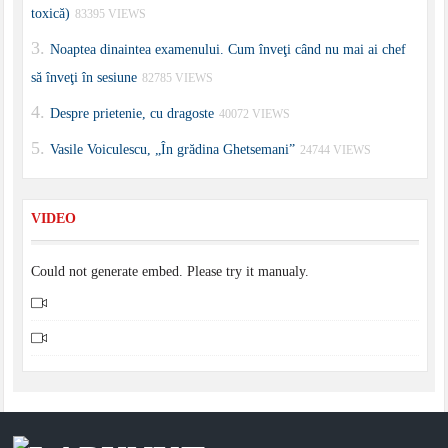
toxică)
83395 VIEWS
Noaptea dinaintea examenului. Cum înveţi când nu mai ai chef
să înveţi în sesiune
82785 VIEWS
Despre prietenie, cu dragoste
40072 VIEWS
Vasile Voiculescu, „În grădina Ghetsemani”
24744 VIEWS
VIDEO
Could not generate embed. Please try it manualy.