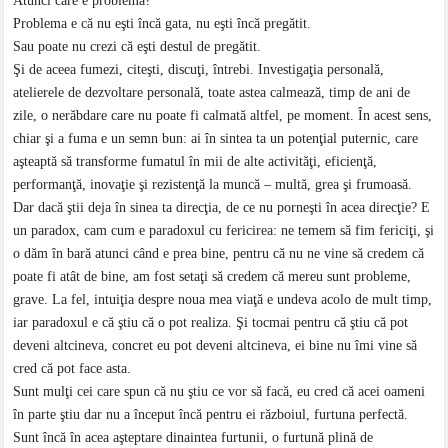
Atunci care e problema?
Problema e că nu eşti încă gata, nu eşti încă pregătit.
Sau poate nu crezi că eşti destul de pregătit.
Şi de aceea fumezi, citeşti, discuţi, întrebi. Investigaţia personală,
atelierele de dezvoltare personală, toate astea calmează, timp de ani de
zile, o nerăbdare care nu poate fi calmată altfel, pe moment. În acest sens,
chiar şi a fuma e un semn bun: ai în sintea ta un potenţial puternic, care
aşteaptă să transforme fumatul în mii de alte activităţi, eficienţă,
performanţă, inovaţie şi rezistenţă la muncă – multă, grea şi frumoasă.
Dar dacă ştii deja în sinea ta direcţia, de ce nu porneşti în acea direcţie? E
un paradox, cam cum e paradoxul cu fericirea: ne temem să fim fericiţi, şi
o dăm în bară atunci când e prea bine, pentru că nu ne vine să credem că
poate fi atât de bine, am fost setaţi să credem că mereu sunt probleme,
grave. La fel, intuiţia despre noua mea viaţă e undeva acolo de mult timp,
iar paradoxul e că ştiu că o pot realiza. Şi tocmai pentru că ştiu că pot
deveni altcineva, concret eu pot deveni altcineva, ei bine nu îmi vine să
cred că pot face asta.
Sunt mulţi cei care spun că nu ştiu ce vor să facă, eu cred că acei oameni
în parte ştiu dar nu a început încă pentru ei războiul, furtuna perfectă.
Sunt încă în acea aşteptare dinaintea furtunii, o furtună plină de