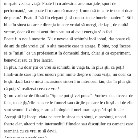
în spate vechea viaţă. Poate fi cu adevărat arte marţiale, sport de
performanţă, sau poate fi o cameră mare şi frumoasă în care te ocupi doar
de pictură. Poate fi “să fiu elegant şi să cunosc toate bunele maniere”. Ştii
bine în sinea ta care e direcţia în care vroiai să mergi, de fapt, de multă
vreme, doar că nu ai avut timp sau nu ai avut energia să o faci.
Poate fi o nouă meserie. Nu e nevoie să schimbi încă jobul, dar poate că
de ani de zile vroiai (şi) o altă meserie care te atrage. E bine, poţi începe
să te “mişti” ca un profesionist în domeniul dorit, chiar şi ca experiment,
benevolat sau ca free lancer.
În plus, nu doar ştii ce vrei să schimbi în viaţa ta, în plus ştii că poţi!
Flash-urile care îţi trec uneori prin minte despre o nouă viaţă, nu doar că
le ştii dacă faci o mică incursiune sinceră în interiorul tău, dar în plus ştii
că poţi să realizezi ceea ce vrei!
Şi nu vorbesc de filosofia “Spune pot şi vei putea”. Vorbesc de altceva: de
fapt, toate ţigările pe care le fumezi sau cărţile pe care le citeşti ani de zile
sunt semnul fiziologic sau psihologic al unei mari aşteptări spirituale.
Aştepţi să îţi începi viata pe care în sinea ta o simţi, o presimţi, uneori
foarte clar, alteori prin intermediul filmelor sau discuţiilor cu oameni care
seamănă cu ce vrei tu să devii.