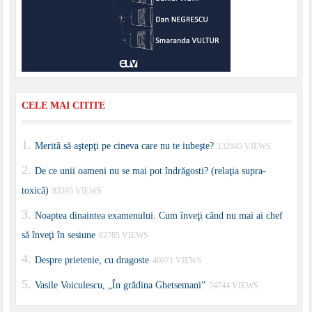
CELE MAI CITITE
Merită să aştepţi pe cineva care nu te iubeşte?
132845 VIEWS
De ce unii oameni nu se mai pot îndrăgosti? (relaţia supra-
toxică)
83395 VIEWS
Noaptea dinaintea examenului. Cum înveţi când nu mai ai chef
să înveţi în sesiune
82785 VIEWS
Despre prietenie, cu dragoste
40071 VIEWS
Vasile Voiculescu, „În grădina Ghetsemani”
24744 VIEWS