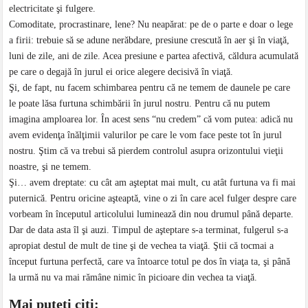
electricitate şi fulgere.
Comoditate, procrastinare, lene? Nu neapărat: pe de o parte e doar o lege
a firii: trebuie să se adune nerăbdare, presiune crescută în aer şi în viaţă,
luni de zile, ani de zile. Acea presiune e partea afectivă, căldura acumulată
pe care o degajă în jurul ei orice alegere decisivă în viaţă.
Şi, de fapt, nu facem schimbarea pentru că ne temem de daunele pe care
le poate lăsa furtuna schimbării în jurul nostru. Pentru că nu putem
imagina amploarea lor. În acest sens “nu credem” că vom putea: adică nu
avem evidenţa înălţimii valurilor pe care le vom face peste tot în jurul
nostru. Ştim că va trebui să pierdem controlul asupra orizontului vieţii
noastre, şi ne temem.
Şi… avem dreptate: cu cât am aşteptat mai mult, cu atât furtuna va fi mai
puternică. Pentru oricine aşteaptă, vine o zi în care acel fulger despre care
vorbeam în începutul articolului luminează din nou drumul până departe.
Dar de data asta îl şi auzi. Timpul de aşteptare s-a terminat, fulgerul s-a
apropiat destul de mult de tine şi de vechea ta viaţă. Ştii că tocmai a
început furtuna perfectă, care va întoarce totul pe dos în viaţa ta, şi până
la urmă nu va mai rămâne nimic în picioare din vechea ta viaţă.
Mai puteţi citi: