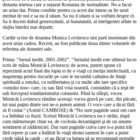
distanta imensa care a separat Romania de normalitate. Ne-a facut
un urias dar. Prima conditie pentru ca acest dar imens sa fie unul
meritat de noi e sa nu il uitam. Sa nu il uitam si sa vorbim despre el.
Sa ii ducem duhul generozitatii, al bunatatatii, al inteligentei aflate in
slujba binelui mai departe.
Cartile scrise de doamna Monica Lovinescu sint parti insemnate din
acest urias cadou. Recent, au fost publicate doua dintre volumele de
referinta ale domniei sale.
Prima: “Jurnal inedit. 2001-2002”. “Jurnalul inedit este ultimul lucru
scris de mâna Monicăi Lovinescu; de aceea, putem spune că
reprezintă actul final din lupta ei de o viaţă cu inerţia intelectuală, cu
inapetenţa pentru riscurile pe care le incumbă calitatea de fiinţă
spirituală a omului, cu nelibertatea şi cu multe alte tare specifice
«omului nou» care, cu sau fără voia noastră, constatăm că a ieşit de
sub forcepsul totalitarismului comunist. Până la sfârşit, vocea
Monicăi Lovinescu rămâne aceeaşi: vocea gravă pe care, din păcate,
tot mai puţini dintre noi ne-o putem aminti. O voce care a tăcut fără
să fi cedat.“ (Astrid CAMBOSE) & “Nu sunt paginile unui om care
s-a îmbătat cu iluzii. Scrisul Monicăi Lovinescu nu e străin, după
cum mărturiseşte chiar ea, de cocleala dezamăgirii şi de un anume
sentiment al zădărniciei. Dar sunt paginile cuiva care n-a putut trăi
fără repere şi care a întâlnit în viaţă destui oameni în care a putut
crede până la capăt – ei au făcut ca lumea să se recompună periodic