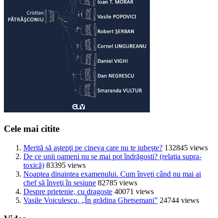
Cele mai citite
Merită să aştepţi pe cineva care nu te iubeşte?
132845 views
De ce unii oameni nu se mai pot îndrăgosti? (relaţia supra-
toxică)
83395 views
Noaptea dinaintea examenului. Cum înveţi când nu mai ai
chef să înveţi în sesiune
82785 views
Despre prietenie, cu dragoste
40071 views
Vasile Voiculescu, „În grădina Ghetsemani”
24744 views