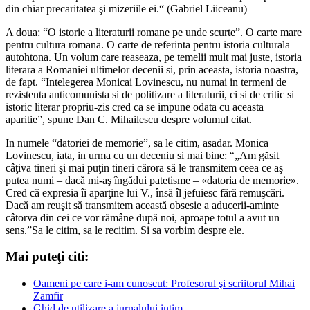
din chiar precaritatea şi mizeriile ei.“ (Gabriel Liiceanu)
A doua: “O istorie a literaturii romane pe unde scurte”. O carte mare
pentru cultura romana. O carte de referinta pentru istoria culturala
autohtona. Un volum care reaseaza, pe temelii mult mai juste, istoria
literara a Romaniei ultimelor decenii si, prin aceasta, istoria noastra,
de fapt. “Intelegerea Monicai Lovinescu, nu numai in termeni de
rezistenta anticomunista si de politizare a literaturii, ci si de critic si
istoric literar propriu-zis cred ca se impune odata cu aceasta
aparitie”, spune Dan C. Mihailescu despre volumul citat.
In numele “datoriei de memorie”, sa le citim, asadar. Monica
Lovinescu, iata, in urma cu un deceniu si mai bine: “„Am găsit
câţiva tineri şi mai puţin tineri cărora să le transmitem ceea ce aş
putea numi – dacă mi-aş îngădui patetisme – «datoria de memorie».
Cred că expresia îi aparţine lui V., însă îl jefuiesc fără remuşcări.
Dacă am reuşit să transmitem această obsesie a aducerii-aminte
câtorva din cei ce vor rămâne după noi, aproape totul a avut un
sens.”Sa le citim, sa le recitim. Si sa vorbim despre ele.
Mai puteţi citi:
Oameni pe care i-am cunoscut: Profesorul şi scriitorul Mihai
Zamfir
Ghid de utilizare a jurnalului intim