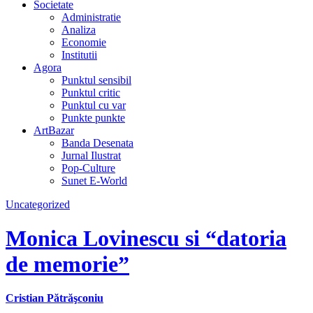
Societate
Administratie
Analiza
Economie
Institutii
Agora
Punktul sensibil
Punktul critic
Punktul cu var
Punkte punkte
ArtBazar
Banda Desenata
Jurnal Ilustrat
Pop-Culture
Sunet E-World
Uncategorized
Monica Lovinescu si “datoria
de memorie”
Cristian Pătrăşconiu