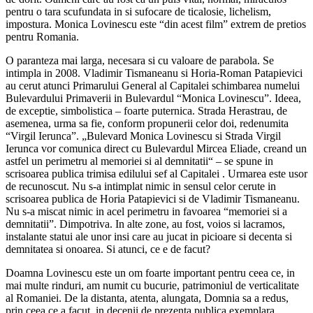
pentru o tara scufundata in si sufocare de ticalosie, lichelism,
impostura. Monica Lovinescu este “din acest film” extrem de pretios
pentru Romania.
O paranteza mai larga, necesara si cu valoare de parabola. Se
intimpla in 2008. Vladimir Tismaneanu si Horia-Roman Patapievici
au cerut atunci Primarului General al Capitalei schimbarea numelui
Bulevardului Primaverii in Bulevardul “Monica Lovinescu”. Ideea,
de exceptie, simbolistica – foarte puternica. Strada Herastrau, de
asemenea, urma sa fie, conform propunerii celor doi, redenumita
“Virgil Ierunca”. „Bulevard Monica Lovinescu si Strada Virgil
Ierunca vor comunica direct cu Bulevardul Mircea Eliade, creand un
astfel un perimetru al memoriei si al demnitatii“ – se spune in
scrisoarea publica trimisa edilului sef al Capitalei . Urmarea este usor
de recunoscut. Nu s-a intimplat nimic in sensul celor cerute in
scrisoarea publica de Horia Patapievici si de Vladimir Tismaneanu.
Nu s-a miscat nimic in acel perimetru in favoarea “memoriei si a
demnitatii”. Dimpotriva. In alte zone, au fost, voios si lacramos,
instalante statui ale unor insi care au jucat in picioare si decenta si
demnitatea si onoarea. Si atunci, ce e de facut?
Doamna Lovinescu este un om foarte important pentru ceea ce, in
mai multe rinduri, am numit cu bucurie, patrimoniul de verticalitate
al Romaniei. De la distanta, atenta, alungata, Domnia sa a redus,
prin ceea ce a facut, in decenii de prezenta publica exemplara,