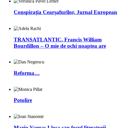
Conspirația Cearșafurilor, Jurnal European
TRANSATLANTIC. Francis William
Bourdillon – O mie de ochi noaptea are
Reforma…
Potolire
Mario Vargas Llosa sau focul literaturii