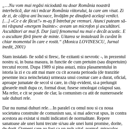
„…Nu vom mai regăsi niciodată nu doar România noastră
interbelică, dar nici măcar România viitorului, la care am visat. Zi
de zi, de câţiva ani încoace, învăţăm pe dinafară acelaşi verdict.
[…] «Ce e de făcut?» m-aş fi întrebat pe vremuri. Atunci puteam să-
mi răspund «mergem înainte»: aveam un microfon şi ascultători.
Ascultători ar mai fi. Dar [azi] fenomenul nu mai e decât acustic. E
o ascultare fără ţinere de minte. Uitarea se instalează în cuvânt în
chiar momentul în care e rostit.“ (Monica LOVINESCU, Jurnal
inedit, 2001)
Stam instalati- fie solid si firesc, fie ezitanti si nevrotic -, in prezentul
nostru si, in buna masura, in functie de cum pretuim (sau dispretuim)
trecutul recent. Dupa 1989 si pina astazi, miza plasamentului in
istoria la zi e cu atit mai mare cu cit aceasta perioada (de tranzitie
pesemne inca neincheiata) urmeaza unui cosmar care a durat, oficial,
aproape jumatate de secol si care, in chip evident, si-a prelungit
ghearele mult dupa ce, formal doar, fusese omologat colapsul sau.
Ma refer, e cit se poate de clar, la comunism cu atit de numeroasele
sale duhuri rele.
Dar nu numai duhuri rele…In paralel cu omul nou si cu noua
societatea construite de comunism sau, si mai adecvat spus, in contra
acestora au existat si multi indicatori de normalitate. Repere
sanatoase ale unei lumi trecute si/sau ale unei lumi promise, dorite,
de dorit. Oameni care au fost ca un puls vital, normal, miraculos