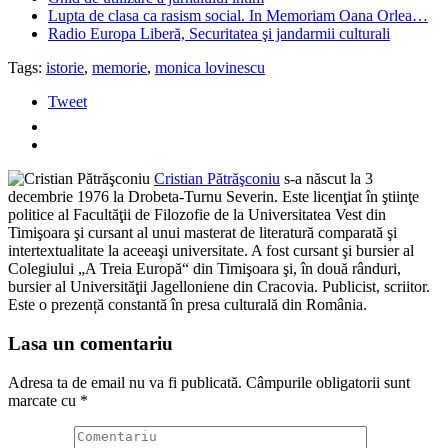
Lupta de clasa ca rasism social. In Memoriam Oana Orlea…
Radio Europa Liberă, Securitatea şi jandarmii culturali
Tags:
istorie
,
memorie
,
monica lovinescu
Tweet
Cristian Pătrăşconiu
s-a născut la 3
decembrie 1976 la Drobeta-Turnu Severin. Este licenţiat în ştiinţe
politice al Facultăţii de Filozofie de la Universitatea Vest din
Timişoara şi cursant al unui masterat de literatură comparată şi
intertextualitate la aceeaşi universitate. A fost cursant şi bursier al
Colegiului „A Treia Europă“ din Timişoara şi, în două rânduri,
bursier al Universităţii Jagelloniene din Cracovia. Publicist, scriitor.
Este o prezență constantă în presa culturală din România.
Lasa un comentariu
Adresa ta de email nu va fi publicată.
Câmpurile obligatorii sunt
marcate cu
*