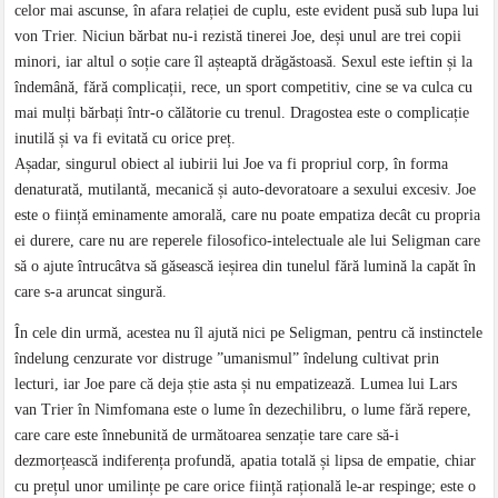
celor mai ascunse, în afara relației de cuplu, este evident pusă sub lupa lui
von Trier. Niciun bărbat nu-i rezistă tinerei Joe, deși unul are trei copii
minori, iar altul o soție care îl așteaptă drăgăstoasă. Sexul este ieftin și la
îndemână, fără complicații, rece, un sport competitiv, cine se va culca cu
mai mulți bărbați într-o călătorie cu trenul. Dragostea este o complicație
inutilă și va fi evitată cu orice preț.
Așadar, singurul obiect al iubirii lui Joe va fi propriul corp, în forma
denaturată, mutilantă, mecanică și auto-devoratoare a sexului excesiv. Joe
este o ființă eminamente amorală, care nu poate empatiza decât cu propria
ei durere, care nu are reperele filosofico-intelectuale ale lui Seligman care
să o ajute întrucâtva să găsească ieșirea din tunelul fără lumină la capăt în
care s-a aruncat singură.
În cele din urmă, acestea nu îl ajută nici pe Seligman, pentru că instinctele
îndelung cenzurate vor distruge ”umanismul” îndelung cultivat prin
lecturi, iar Joe pare că deja știe asta și nu empatizează. Lumea lui Lars
van Trier în Nimfomana este o lume în dezechilibru, o lume fără repere,
care care este înnebunită de următoarea senzație tare care să-i
dezmorțească indiferența profundă, apatia totală și lipsa de empatie, chiar
cu prețul unor umilințe pe care orice ființă rațională le-ar respinge; este o