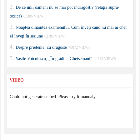
De ce unii oameni nu se mai pot îndrăgosti? (relaţia supra-
toxică)
83395 VIEWS
Noaptea dinaintea examenului. Cum înveţi când nu mai ai chef
să înveţi în sesiune
82785 VIEWS
Despre prietenie, cu dragoste
40072 VIEWS
Vasile Voiculescu, „În grădina Ghetsemani”
24745 VIEWS
VIDEO
Could not generate embed. Please try it manualy.