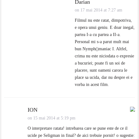
Darian
on 17 mai 2014 at 7:27 am
Filmul nu este ratat, dimpotriva,
e opera unui geniu. E doar inegal,
partea I-a cu partea a II-a.
Personal mi s-a parut mult mai
bun Nymph()maniac I. Altfel,
crima nu este niciodata o expresie
a bucuriei; poate fi un soi de
placere, sunt oameni carora le
place sa ucida, dar nu despre ei e
vorba in acest film.
ION
on 15 mai 2014 at 5:19 pm
O interpretare ratata! intrebarea care se pune este de ce il
ucide pe Seligman in final? de aici trebuie pornit! o sugestie: