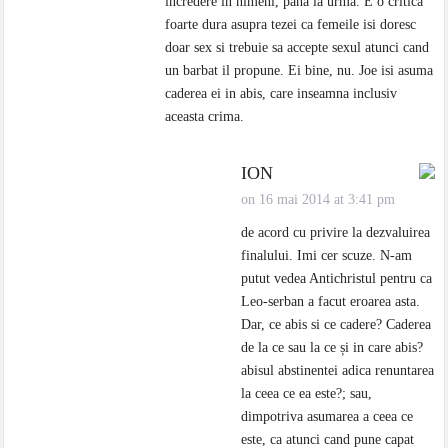
incredere in nimeni, pana la urma. E o critica
foarte dura asupra tezei ca femeile isi doresc
doar sex si trebuie sa accepte sexul atunci cand
un barbat il propune. Ei bine, nu. Joe isi asuma
caderea ei in abis, care inseamna inclusiv
aceasta crima.
ION
on 16 mai 2014 at 3:41 pm
de acord cu privire la dezvaluirea
finalului. Imi cer scuze. N-am
putut vedea Antichristul pentru ca
Leo-serban a facut eroarea asta.
Dar, ce abis si ce cadere? Caderea
de la ce sau la ce și in care abis?
abisul abstinentei adica renuntarea
la ceea ce ea este?; sau,
dimpotriva asumarea a ceea ce
este, ca atunci cand pune capat