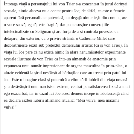
Întreaga viață a personajului lui von Trier s-a concentrat în jurul dorinței
sexuale, nimic altceva nu a contat pentru Joe; de altfel, ea este o femeie
aparent fără personalitate puternică, nu degajă nimic ieșit din comun, are
o voce suavă, egală, este fragilă, dar poate susține converațiile
intelectualizate cu Seligman și are forța de a-și controla povestea cu
detașare, din exterior, cu o privire străină, o Catherine Millet care
deconstruiește sexul sub pretextul demersului artistic (ca și von Trier). În
viața lui Joe pare că nu există nimic în afara nenumăratelor experimente
sexuale ilustrate de von Trier ca într-un almanah de anatomie prin
expunerea unui număr impresionant de organe masculine în prim-plan, o
aluzie evidentă la șirul nesfârșit al bărbaților care au trecut prin patul lui
Joe. Este o imagine clară și puternică a eliminării iubirii din viața umană
și a desăvârșirii unui narcisism extrem, centrat pe satisfacerea fizică a unui
ego exacerbat, iar în cazul lui Joe acest demers începe în adolescență când
ea declară război iubirii afirmând ritualic: ”Mea vulva, mea maxima
vulva!”.