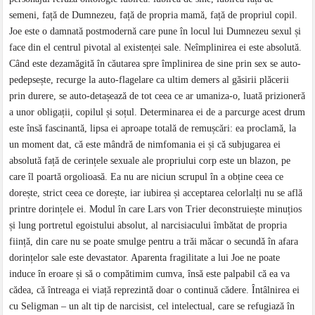
semeni, față de Dumnezeu, față de propria mamă, față de propriul copil.
Joe este o damnată postmodernă care pune în locul lui Dumnezeu sexul și
face din el centrul pivotal al existenței sale. Neîmplinirea ei este absolută.
Când este dezamăgită în căutarea spre împlinirea de sine prin sex se auto-
pedepsește, recurge la auto-flagelare ca ultim demers al găsirii plăcerii
prin durere, se auto-detașează de tot ceea ce ar umaniza-o, luată prizioneră
a unor obligații, copilul și soțul. Determinarea ei de a parcurge acest drum
este însă fascinantă, lipsa ei aproape totală de remușcări: ea proclamă, la
un moment dat, că este mândră de nimfomania ei și că subjugarea ei
absolută față de cerințele sexuale ale propriului corp este un blazon, pe
care îl poartă orgolioasă. Ea nu are niciun scrupul în a obține ceea ce
dorește, strict ceea ce dorește, iar iubirea și acceptarea celorlalți nu se află
printre dorințele ei. Modul în care Lars von Trier deconstruiește minuțios
și lung portretul egoistului absolut, al narcisiacului îmbătat de propria
ființă, din care nu se poate smulge pentru a trăi măcar o secundă în afara
dorințelor sale este devastator. Aparenta fragilitate a lui Joe ne poate
induce în eroare și să o compătimim cumva, însă este palpabil că ea va
cădea, că întreaga ei viață reprezintă doar o continuă cădere. Întâlnirea ei
cu Seligman – un alt tip de narcisist, cel intelectual, care se refugiază în