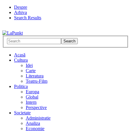
Despre
Arhiva
Search Results
Acasă
Cultura
Idei
Carte
Literatura
Teatru-Film
Politica
Europa
Global
Intern
Perspective
Societate
Administratie
Analiza
Economie