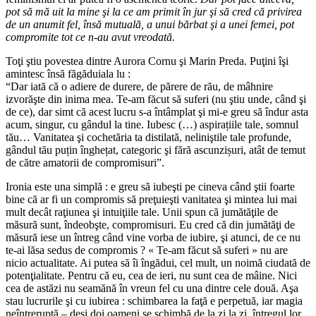
pot să mă uit la mine şi la ce am primit în jur şi să cred că privirea
de un anumit fel, însă mutuală, a unui bărbat şi a unei femei, pot
compromite tot ce n-au avut vreodată.
Toţi ştiu povestea dintre Aurora Cornu şi Marin Preda. Puţini îşi
amintesc însă făgăduiala lu :
“Dar iată că o adiere de durere, de părere de rău, de mâhnire
izvorăşte din inima mea. Te-am făcut să suferi (nu ştiu unde, când şi
de ce), dar simt că acest lucru s-a întâmplat şi mi-e greu să îndur asta
acum, singur, cu gândul la tine. Iubesc (…) aspirațiile tale, somnul
tău… Vanitatea şi cochetăria ta distilată, neliniştile tale profunde,
gândul tău puțin înghețat, categoric şi fără ascunzișuri, atât de temut
de către amatorii de compromisuri”.
Ironia este una simplă : e greu să iubeşti pe cineva când ştii foarte
bine că ar fi un compromis să preţuieşti vanitatea şi mintea lui mai
mult decât raţiunea şi intuiţiile tale. Unii spun că jumătăţile de
măsură sunt, îndeobşte, compromisuri. Eu cred că din jumătăţi de
măsură iese un întreg când vine vorba de iubire, şi atunci, de ce nu
te-ai lăsa sedus de compromis ? « Te-am făcut să suferi » nu are
nicio actualitate. Ai putea să îi îngădui, cel mult, un noimă ciudată de
potenţialitate. Pentru că eu, cea de ieri, nu sunt cea de mâine. Nici
cea de astăzi nu seamănă în vreun fel cu una dintre cele două. Aşa
stau lucrurile şi cu iubirea : schimbarea la faţă e perpetuă, iar magia
neîntreruptă – deşi doi oameni se schimbă de la zi la zi, întregul lor