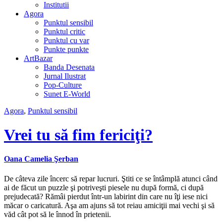
Institutii
Agora
Punktul sensibil
Punktul critic
Punktul cu var
Punkte punkte
ArtBazar
Banda Desenata
Jurnal Ilustrat
Pop-Culture
Sunet E-World
Agora
,
Punktul sensibil
Vrei tu să fim fericiţi?
Oana Camelia Şerban
De câteva zile încerc să repar lucruri. Ştiti ce se întâmplă atunci când
ai de făcut un puzzle şi potriveşti piesele nu după formă, ci după
prejudecată? Rămâi pierdut într-un labirint din care nu îţi iese nici
măcar o caricatură. Aşa am ajuns să tot reiau amiciţii mai vechi şi să
văd cât pot să le înnod în prietenii.