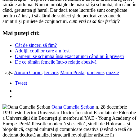
rămâne aidoma. Numai jumătăţile de măsură îşi schimbă, din când în
când, greutatea şi harul. Dar dacă toate lucrurile sunt complicate
pentru că insişti să atârni de subiect şi de pedicat zorzoane de
amintiri şi piruiete de conjuncturi,
cum vrei tu să fim fericiţi
?
Mai puteţi citi:
Cât de sinceri să fim?
Adulţii copiilor care am fost
Oamenii se schimbă însă exact atunci când nu îi priveşti
De ce rămân femeile într-o relație abuzivă
Tags:
Aurora Cornu
,
fericire
,
Marin Preda
,
prietenie
,
puzzle
Tweet
Oana Camelia Şerban
n. 28 decembrie
1991. este Lector Universitar Doctor în cadrul Facultăţii de Filosofie
a Universităţii din Bucureşti și membru al YAE - Young Academy of
Europe. Predă filosofie modernă şi estetică, studii de Holocaust și
biopolitică, capital cultural și comunicare creativă (având o teză de
doctorat dedicată analizei structurii revoluţiilor artistice în