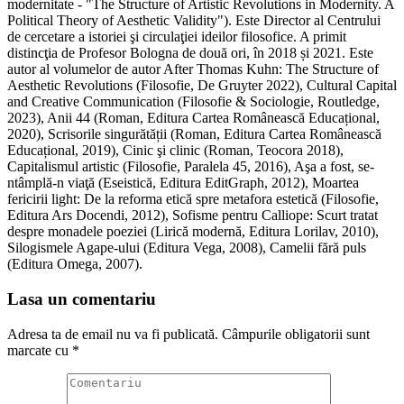
modernitate - "The Structure of Artistic Revolutions in Modernity. A
Political Theory of Aesthetic Validity"). Este Director al Centrului
de cercetare a istoriei şi circulaţiei ideilor filosofice. A primit
distincţia de Profesor Bologna de două ori, în 2018 și 2021. Este
autor al volumelor de autor After Thomas Kuhn: The Structure of
Aesthetic Revolutions (Filosofie, De Gruyter 2022), Cultural Capital
and Creative Communication (Filosofie & Sociologie, Routledge,
2023), Anii 44 (Roman, Editura Cartea Românească Educațional,
2020), Scrisorile singurătății (Roman, Editura Cartea Românească
Educațional, 2019), Cinic şi clinic (Roman, Teocora 2018),
Capitalismul artistic (Filosofie, Paralela 45, 2016), Aşa a fost, se-
ntâmplă-n viaţă (Eseistică, Editura EditGraph, 2012), Moartea
fericirii light: De la reforma etică spre metafora estetică (Filosofie,
Editura Ars Docendi, 2012), Sofisme pentru Calliope: Scurt tratat
despre monadele poeziei (Lirică modernă, Editura Lorilav, 2010),
Silogismele Agape-ului (Editura Vega, 2008), Camelii fără puls
(Editura Omega, 2007).
Lasa un comentariu
Adresa ta de email nu va fi publicată.
Câmpurile obligatorii sunt
marcate cu
*