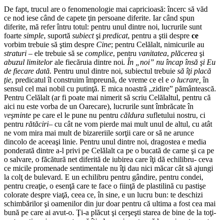
De fapt, trucul are o fenomenologie mai capricioasă: încerc să văd
ce nod iese când de capete ţin persoane diferite. Iar când spun
diferite, mă refer întru totul: pentru unul dintre noi, lucrurile sunt
foarte
simple
, suportă
subiect
şi
predicat
, pentru a ştii despre
ce
vorbim trebuie să ştim despre
Cine
; pentru Celălalt, nimicurile au
straturi
– ele trebuie să se
complice
, pentru
vanitatea
,
plăcerea
şi
abuzul limitelor
ale fiecăruia dintre noi
. În „noi” nu încap însă şi Eu
de fiecare dată.
Pentru unul dintre noi, subiectul trebuie
să îţi placă
ţie
, predicatul îl construim împreună, de vreme ce el e
o lucrare,
în
sensul cel mai nobil cu putinţă. E mica noastră „zidire” pământească.
Pentru Celălalt (ar fi poate mai nimerit să scriu Celălaltul, pentru că
aici nu este vorba de un Oarecare), lucrurile sunt îmbrăcate în
veşminte
pe care el le pune nu pentru
căldura s
ufletului nostru, ci
pentru
rătăciri
– cu cât ne vom pierde mai mult unul de altul, cu atât
ne vom mira mai mult de bizareriile sorţii care or să ne arunce
dincolo de aceeaşi linie. Pentru unul dintre noi, dragostea e media
ponderată dintre a-l privi pe Celălalt ca pe o bucată de carne şi ca pe
o salvare, o făcătură net diferită de iubirea care îţi dă echilibru- ceva
ce micile promenade sentimentale nu îţi dau nici măcar cât să ajungi
la colţ de bulevard. E un echilibru pentru gândire, pentru condei,
pentru creaţie, o esenţă care te face o fiinţă de plastilină cu pastişe
colorate despre viaţă, ceea ce, în sine, e un lucru bun: te deschizi
schimbărilor şi oamenilor din jur doar pentru că ultima a fost cea mai
bună pe care ai avut-o. Ţi-a plăcut şi cerşeşti starea de bine de la toţi-