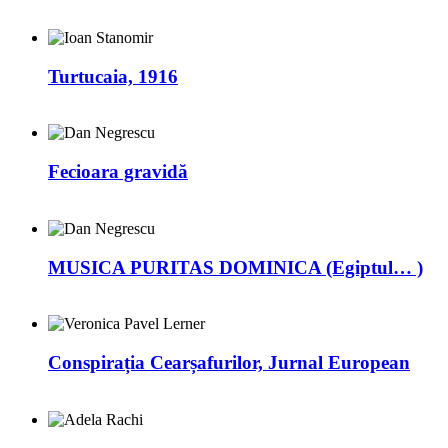
Turtucaia, 1916
Fecioara gravidă
MUSICA PURITAS DOMINICA (Egiptul… )
Conspirația Cearșafurilor, Jurnal European