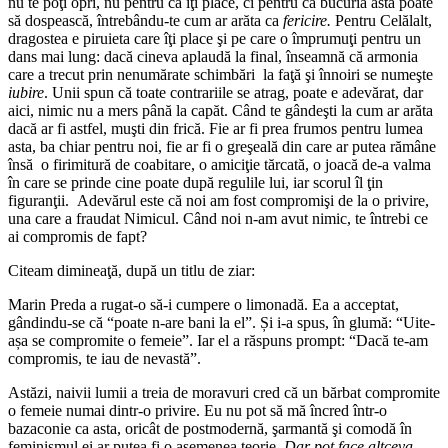
nu te poţi opri, nu pentru că îţi place, ci pentru că bucuria asta poate
să dospească, întrebându-te cum ar arăta ca
fericire.
Pentru Celălalt,
dragostea e piruieta care îţi place şi pe care o împrumuţi pentru un
dans mai lung: dacă cineva aplaudă la final, înseamnă că armonia
care a trecut prin nenumărate schimbări la faţă şi înnoiri se numeşte
iubire
. Unii spun că toate contrariile se atrag, poate e adevărat, dar
aici, nimic nu a mers până la capăt. Când te gândeşti la cum ar arăta
dacă ar fi astfel, muşti din frică. Fie ar fi prea frumos pentru lumea
asta, ba chiar pentru noi, fie ar fi o greşeală din care ar putea rămâne
însă o firimitură de coabitare, o amiciţie tărcată, o joacă de-a valma
în care se prinde cine poate după regulile lui, iar scorul îl ţin
figuranţii. Adevărul este că noi am fost compromişi de la o privire,
una care a fraudat Nimicul. Când noi n-am avut nimic, te întrebi ce
ai compromis de fapt?
Citeam dimineaţă, după un titlu de ziar:
Marin Preda a rugat-o să-i cumpere o limonadă. Ea a acceptat,
gândindu-se că “poate n-are bani la el”. Și i-a spus, în glumă: “Uite-
așa se compromite o femeie”. Iar el a răspuns prompt: “Dacă te-am
compromis, te iau de nevastă”.
Astăzi, naivii lumii a treia de moravuri cred că un bărbat compromite
o femeie numai dintr-o privire. Eu nu pot să mă încred într-o
bazaconie ca asta, oricât de postmodernă, şarmantă şi comodă în
feminismul ei ar putea fi o asemenea teorie.
Dar pot face altceva,