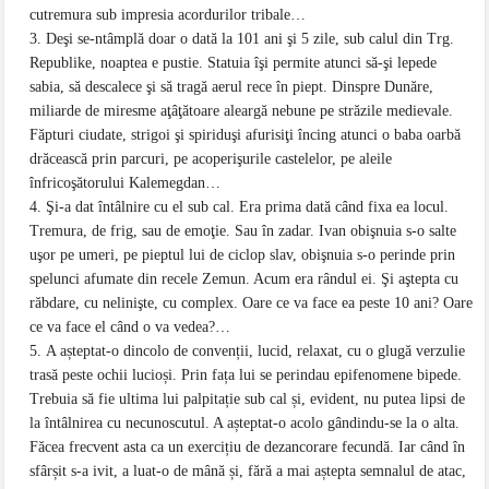
cutremura sub impresia acordurilor tribale…
Deşi se-ntâmplă doar o dată la 101 ani şi 5 zile, sub calul din Trg.
Republike, noaptea e pustie. Statuia îşi permite atunci să-şi lepede
sabia, să descalece şi să tragă aerul rece în piept. Dinspre Dunăre,
miliarde de miresme aţâţătoare aleargă nebune pe străzile medievale.
Făpturi ciudate, strigoi şi spiriduşi afurisiţi încing atunci o baba oarbă
drăcească prin parcuri, pe acoperişurile castelelor, pe aleile
înfricoşătorului Kalemegdan…
Şi-a dat întâlnire cu el sub cal. Era prima dată când fixa ea locul.
Tremura, de frig, sau de emoţie. Sau în zadar. Ivan obişnuia s-o salte
uşor pe umeri, pe pieptul lui de ciclop slav, obişnuia s-o perinde prin
spelunci afumate din recele Zemun. Acum era rândul ei. Şi aştepta cu
răbdare, cu nelinişte, cu complex. Oare ce va face ea peste 10 ani? Oare
ce va face el când o va vedea?…
A așteptat-o dincolo de convenții, lucid, relaxat, cu o glugă verzulie
trasă peste ochii lucioși. Prin fața lui se perindau epifenomene bipede.
Trebuia să fie ultima lui palpitație sub cal și, evident, nu putea lipsi de
la întâlnirea cu necunoscutul. A așteptat-o acolo gândindu-se la o alta.
Făcea frecvent asta ca un exercițiu de dezancorare fecundă. Iar când în
sfârșit s-a ivit, a luat-o de mână și, fără a mai aștepta semnalul de atac,