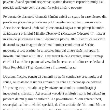
poveste. Având spectrul respectivei spaime deasupra capetelor, mulţi s-au
pregătit sufleteşte pentru a auzi, în orice clipă, o poveste.
Pe bucata de planetoid chemată Pământ există un spaţiu în care tăcerea din
pre-tăcere şi cea din post-tăcere pot fi auzite concomitent, sau succesiv.
Acest loc se cheamă „Sub cal” şi creionează câţiva metri pătraţi la umbra
apăsătoare a prinţului Mihailo Obrenović (Михаило Обреновић), născut
în ziua de şaisprezece a unui Septembrie ploios, 1823. Pentru că s-a căzut
de acord asupra imaginii de cel mai luminat conducător al Serbiei
moderne, a fost asasinat în al zecelea interval dintre răsărit şi apus, în
însorita lună iunie a lui 1868. Deşi trecut la cele veşnice, demnii urmaşi
chirilici l-au ridicat pe un cal verzuliu în ceea ce cu infatuare se declamă
Piaţa Republicii (Trg. Republike) a frumosului grad.
De atunci încolo, pentru că oamenii nu au în continuare prea multe a-şi
spune, se întâlnesc la umbra armăsarului spre a fi personaje de poveste.
Un casting tăcut, ritualic, o galvanizare constantă cu semnificaţii şi
începuturi şi sfârşituri. Aţi ascultat vreodată asfaltul? Istoria lui călcată în
picioare de mii şi mii de suflete? El e povestitorul. M-am aplecat încet,
secvenţial, ca într-o tehnică specială, de film artistic, de film mut. Mi-am