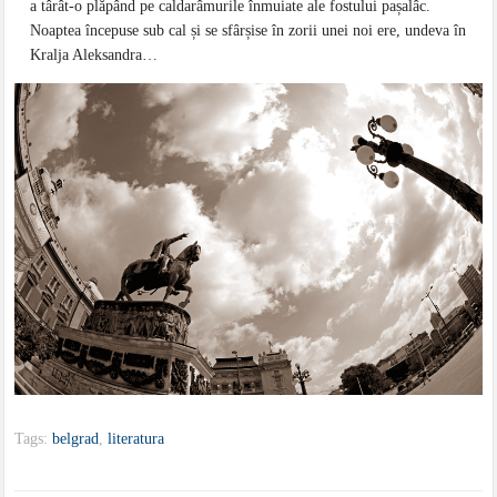
a târât-o plăpând pe caldarâmurile înmuiate ale fostului pașalâc.
Noaptea începuse sub cal și se sfârșise în zorii unei noi ere, undeva în
Kralja Aleksandra…
Tags:
belgrad
,
literatura