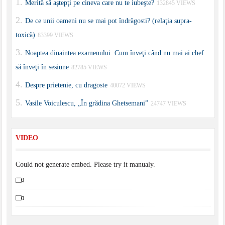
Merită să aştepţi pe cineva care nu te iubeşte?
132845 VIEWS
De ce unii oameni nu se mai pot îndrăgosti? (relaţia supra-
toxică)
83399 VIEWS
Noaptea dinaintea examenului. Cum înveţi când nu mai ai chef
să înveţi în sesiune
82785 VIEWS
Despre prietenie, cu dragoste
40072 VIEWS
Vasile Voiculescu, „În grădina Ghetsemani”
24747 VIEWS
VIDEO
Could not generate embed. Please try it manualy.