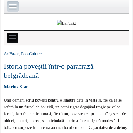
ArtBazar
,
Pop-Culture
Istoria poveștii într-o parafrază
belgrădeană
Marius Stan
Unii oameni scriu poveşti pentru o singură dată în viaţă şi, fie că ea se
referă la un furnal de bauxită, un cotoi tigrat degajând tragic pe calea
ferată, la o femeie frumoasă, fie că nu, povestea cu pricina sfârşeşte – de
obicei, uneori, mereu, sau niciodată – prin a face o figură modestă. În
tolba cu surprize literare îşi au însă locul cu toate. Capacitatea de a debuşa