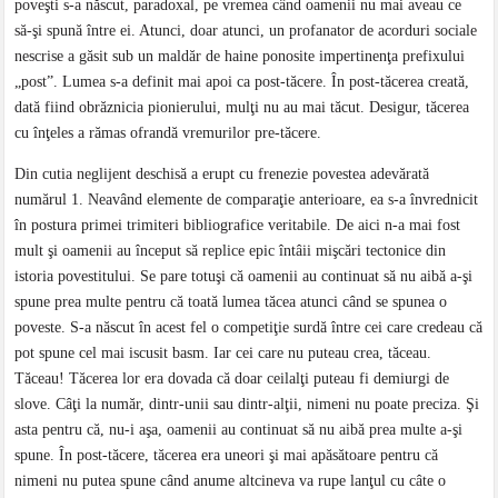
poveşti s-a născut, paradoxal, pe vremea când oamenii nu mai aveau ce
să-şi spună între ei. Atunci, doar atunci, un profanator de acorduri sociale
nescrise a găsit sub un maldăr de haine ponosite impertinenţa prefixului
„post”. Lumea s-a definit mai apoi ca post-tăcere. În post-tăcerea creată,
dată fiind obrăznicia pionierului, mulţi nu au mai tăcut. Desigur, tăcerea
cu înţeles a rămas ofrandă vremurilor pre-tăcere.
Din cutia neglijent deschisă a erupt cu frenezie povestea adevărată
numărul 1. Neavând elemente de comparaţie anterioare, ea s-a învrednicit
în postura primei trimiteri bibliografice veritabile. De aici n-a mai fost
mult şi oamenii au început să replice epic întâii mişcări tectonice din
istoria povestitului. Se pare totuşi că oamenii au continuat să nu aibă a-şi
spune prea multe pentru că toată lumea tăcea atunci când se spunea o
poveste. S-a născut în acest fel o competiţie surdă între cei care credeau că
pot spune cel mai iscusit basm. Iar cei care nu puteau crea, tăceau.
Tăceau! Tăcerea lor era dovada că doar ceilalţi puteau fi demiurgi de
slove. Câţi la număr, dintr-unii sau dintr-alţii, nimeni nu poate preciza. Şi
asta pentru că, nu-i aşa, oamenii au continuat să nu aibă prea multe a-şi
spune. În post-tăcere, tăcerea era uneori şi mai apăsătoare pentru că
nimeni nu putea spune când anume altcineva va rupe lanţul cu câte o