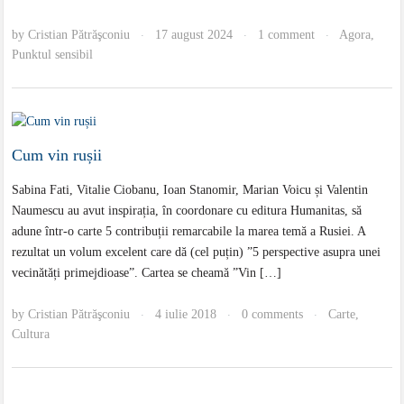
by
Cristian Pătrăşconiu
17 august 2024
1 comment
Agora
,
·
·
·
Punktul sensibil
Cum vin rușii
Sabina Fati, Vitalie Ciobanu, Ioan Stanomir, Marian Voicu și Valentin
Naumescu au avut inspirația, în coordonare cu editura Humanitas, să
adune într-o carte 5 contribuții remarcabile la marea temă a Rusiei. A
rezultat un volum excelent care dă (cel puțin) ”5 perspective asupra unei
vecinătăți primejdioase”. Cartea se cheamă ”Vin […]
by
Cristian Pătrăşconiu
4 iulie 2018
0 comments
Carte
,
·
·
·
Cultura