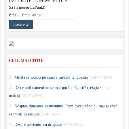
INSCRIE-TE LA NEWSLETTER!
Sa fii mereu LaPunkt!
Email
CELE MAI CITITE
Merită să aştepţi pe cineva care nu te iubeşte?
132844 VIEWS
De ce unii oameni nu se mai pot îndrăgosti? (relaţia supra-
toxică)
83393 VIEWS
Noaptea dinaintea examenului. Cum înveţi când nu mai ai chef
să înveţi în sesiune
82785 VIEWS
Despre prietenie, cu dragoste
40070 VIEWS