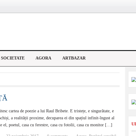
SOCIETATE
AGORA
ARTBAZAR
ȚĂ
tesc cartea de poezie a lui Raul Bribete. E tristețe, e singurătate, e
chiși, a realității proxime, decuparea ei din spațiul infinit-îngust al
U
te el, poetul, casa cu ferestre, casa cu fotolii, casa cu monitor […]