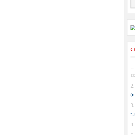
C
13
(r
nu