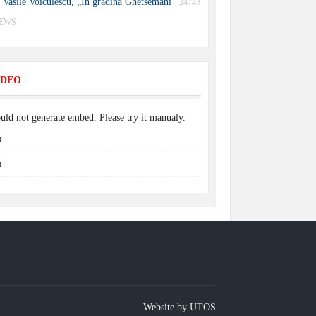
Vasile Voiculescu, „În grădina Ghetsemani”
24743
IEWS
IDEO
uld not generate embed. Please try it manualy.
Website by UTOS