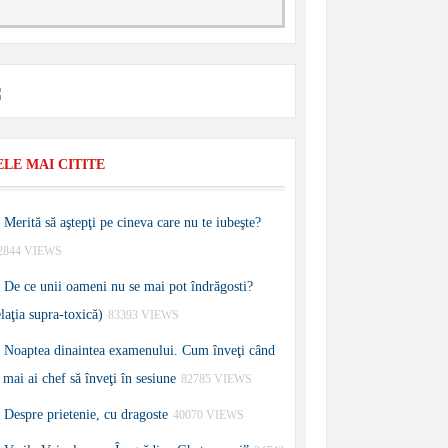
ELE MAI CITITE
Merită să aştepţi pe cineva care nu te iubeşte?
2844 VIEWS
De ce unii oameni nu se mai pot îndrăgosti?
elaţia supra-toxică)
83393 VIEWS
Noaptea dinaintea examenului. Cum înveţi când
 mai ai chef să înveţi în sesiune
82785 VIEWS
Despre prietenie, cu dragoste
40070 VIEWS