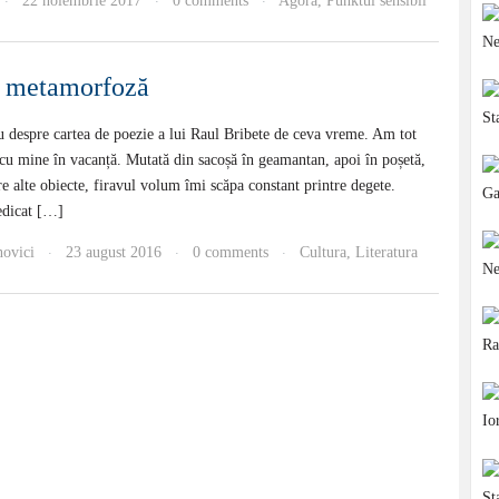
22 noiembrie 2017
0 comments
Agora
,
Punktul sensibil
·
·
·
 & metamorfoză
 despre cartea de poezie a lui Raul Bribete de ceva vreme. Am tot
u mine în vacanță. Mutată din sacoșă în geamantan, apoi în poșetă,
tre alte obiecte, firavul volum îmi scăpa constant printre degete.
edicat […]
novici
23 august 2016
0 comments
Cultura
,
Literatura
·
·
·