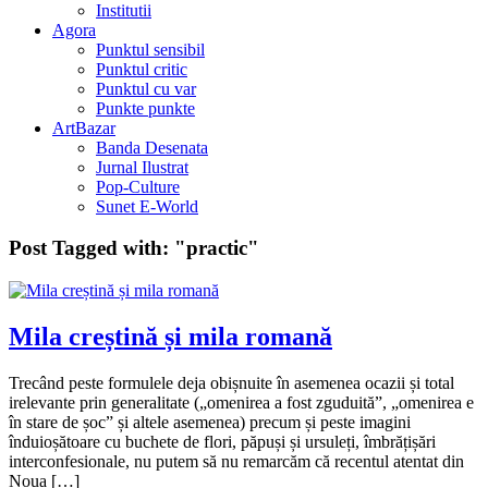
Institutii
Agora
Punktul sensibil
Punktul critic
Punktul cu var
Punkte punkte
ArtBazar
Banda Desenata
Jurnal Ilustrat
Pop-Culture
Sunet E-World
Post Tagged with:
"practic"
Mila creștină și mila romană
Trecând peste formulele deja obișnuite în asemenea ocazii și total
irelevante prin generalitate („omenirea a fost zguduită”, „omenirea e
în stare de șoc” și altele asemenea) precum și peste imagini
înduioșătoare cu buchete de flori, păpuși și ursuleți, îmbrățișări
interconfesionale, nu putem să nu remarcăm că recentul atentat din
Noua […]