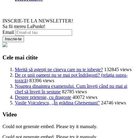
INSCRIE-TE LA NEWSLETTER!
Sa fii mereu LaPunkt!
Email
Cele mai citite
Merită să aştepţi pe cineva care nu te iubeşte?
132845 views
De ce unii oameni nu se mai pot îndrăgosti? (relaţia supra-
toxică)
83396 views
Noaptea dinaintea examenului. Cum înveţi când nu mai ai
chef să înveţi în sesiune
82785 views
Despre prietenie, cu dragoste
40072 views
Vasile Voiculescu, „În grădina Ghetsemani”
24746 views
Video
Could not generate embed. Please try it manualy.
Could not generate embed. Please try it manualy.