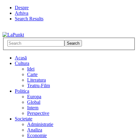
Despre
Arhiva
Search Results
Acasă
Cultura
Idei
Carte
Literatura
Teatru-Film
Politica
Europa
Global
Intern
Perspective
Societate
Administratie
Analiza
Economie