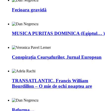
Fecioara gravidă
MUSICA PURITAS DOMINICA (Egiptul… )
Conspirația Cearșafurilor, Jurnal European
TRANSATLANTIC. Francis William
Bourdillon – O mie de ochi noaptea are
Reforma…