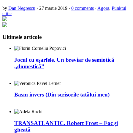
by
Dan Negrescu
·
27 martie 2019
·
0 comments
·
Agora
,
Punktul
critic
Ultimele articole
Jocul cu eșarfele. Un breviar de semiotică
,,domestică”
Basm invers (Din scrisorile tatălui meu)
TRANSATLANTIC. Robert Frost – Foc și
gheață