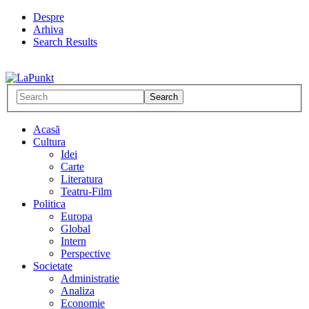
Despre
Arhiva
Search Results
Acasă
Cultura
Idei
Carte
Literatura
Teatru-Film
Politica
Europa
Global
Intern
Perspective
Societate
Administratie
Analiza
Economie