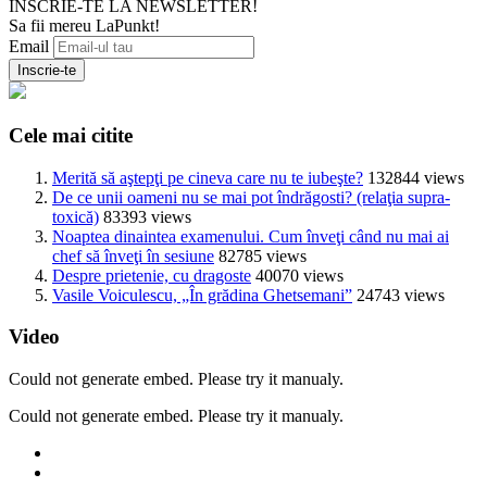
INSCRIE-TE LA NEWSLETTER!
Sa fii mereu LaPunkt!
Email
Cele mai citite
Merită să aştepţi pe cineva care nu te iubeşte?
132844 views
De ce unii oameni nu se mai pot îndrăgosti? (relaţia supra-
toxică)
83393 views
Noaptea dinaintea examenului. Cum înveţi când nu mai ai
chef să înveţi în sesiune
82785 views
Despre prietenie, cu dragoste
40070 views
Vasile Voiculescu, „În grădina Ghetsemani”
24743 views
Video
Could not generate embed. Please try it manualy.
Could not generate embed. Please try it manualy.