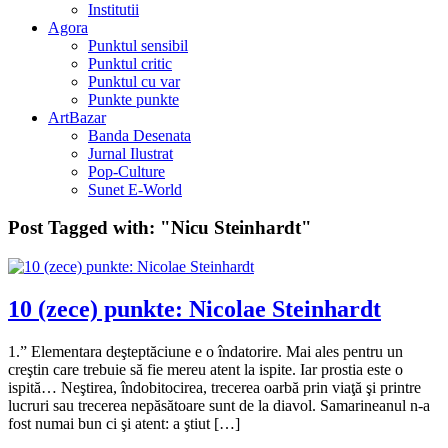
Institutii
Agora
Punktul sensibil
Punktul critic
Punktul cu var
Punkte punkte
ArtBazar
Banda Desenata
Jurnal Ilustrat
Pop-Culture
Sunet E-World
Post Tagged with:
"Nicu Steinhardt"
10 (zece) punkte: Nicolae Steinhardt
1.” Elementara deşteptăciune e o îndatorire. Mai ales pentru un
creştin care trebuie să fie mereu atent la ispite. Iar prostia este o
ispită… Neştirea, îndobitocirea, trecerea oarbă prin viaţă şi printre
lucruri sau trecerea nepăsătoare sunt de la diavol. Samarineanul n-a
fost numai bun ci şi atent: a ştiut […]