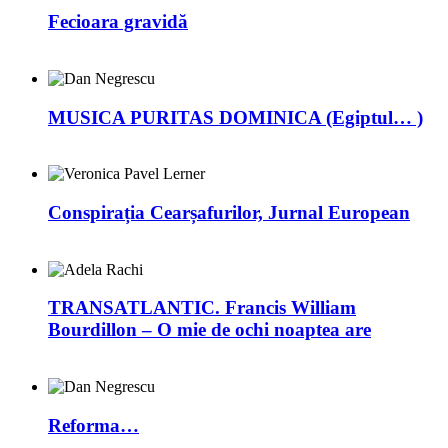
Fecioara gravidă
MUSICA PURITAS DOMINICA (Egiptul… )
Conspirația Cearșafurilor, Jurnal European
TRANSATLANTIC. Francis William
Bourdillon – O mie de ochi noaptea are
Reforma…