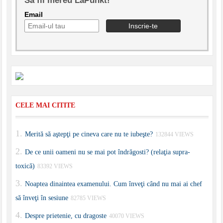
Sa fii mereu LaPunkt!
Email
CELE MAI CITITE
Merită să aştepţi pe cineva care nu te iubeşte?
132844 VIEWS
De ce unii oameni nu se mai pot îndrăgosti? (relaţia supra-
toxică)
83392 VIEWS
Noaptea dinaintea examenului. Cum înveţi când nu mai ai chef
să înveţi în sesiune
82785 VIEWS
Despre prietenie, cu dragoste
40070 VIEWS