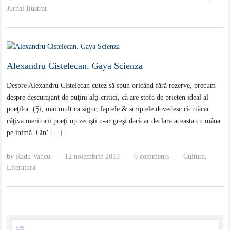
Jurnal Ilustrat
Alexandru Cistelecan. Gaya Scienza
Despre Alexandru Cistelecan cutez să spun oricând fără rezerve, precum
despre descurajant de puţini alţi critici, că are stofă de prieten ideal al
poeţilor. (Şi, mai mult ca sigur, faptele & scriptele dovedesc că măcar
câţiva meritorii poeţi optzecişti n-ar greşi dacă ar declara aceasta cu mâna
pe inimă. Cin’ […]
by
Radu Vancu
12 noiembrie 2013
0 comments
Cultura
,
·
·
·
Literatura