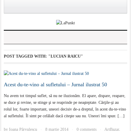
POST TAGGED WITH:
"LUCIAN RAICU"
Acest du-te-vino al sufletului – Jurnal ilustrat 50
Nu avem tot timpul suflet, să nu ne iluzionăm. El apare, dispare, reapare,
se duce şi revine, se stinge şi se reaprinde pe neaşteptate. Cărţile-şi au
rolul lor, foarte important, uneori decisiv de-a dreptul, în acest du-te-vino
al sufletului. Îl simt pe celălalt dacă citeşte sau nu. Uneori îmi spun: […]
by
Ioana Pârvulescu
8 martie 2014
0 comments
ArtBazar
,
·
·
·