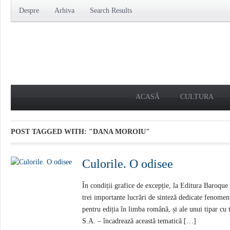
Despre
Arhiva
Search Results
ACASĂ
CULTURA
POST TAGGED WITH:
"DANA MOROIU"
Culorile. O odisee
În condiții grafice de excepție, la Editura Baroque
trei importante lucrări de sinteză dedicate fenomenul
pentru ediția în limba română, și ale unui tipar cu
S.A. – încadrează această tematică […]