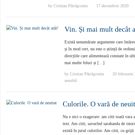
by
Cristian Pătrăşconiu
17 decembrie 2020
·
·
Vin. Și mai mult decât a
Există nenumărate argumente care întăresc 
și în mod cert, nu este o știință de ordin
direcțiile care alimentează constant în ult
mai multe feluri și […]
by
Cristian Pătrăşconiu
20 februarie
·
sensibil
Culorile. O vară de neuit
Nu e nici o exagerare: am citit toată vara a
text. Am citit, savurînd sarabanda de istor
există în jurul culorilor. Am citit, cu grij