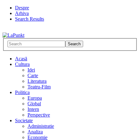
Despre
Arhiva
Search Results
Acasă
Cultura
Idei
Carte
Literatura
Teatru-Film
Politica
Europa
Global
Intern
Perspective
Societate
Administratie
Analiza
Economie