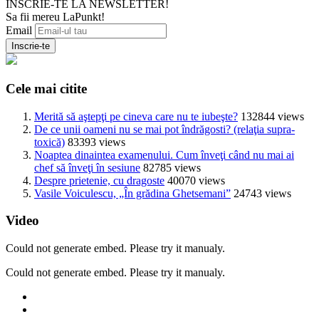
INSCRIE-TE LA NEWSLETTER!
Sa fii mereu LaPunkt!
Email
Cele mai citite
Merită să aştepţi pe cineva care nu te iubeşte?
132844 views
De ce unii oameni nu se mai pot îndrăgosti? (relaţia supra-
toxică)
83393 views
Noaptea dinaintea examenului. Cum înveţi când nu mai ai
chef să înveţi în sesiune
82785 views
Despre prietenie, cu dragoste
40070 views
Vasile Voiculescu, „În grădina Ghetsemani”
24743 views
Video
Could not generate embed. Please try it manualy.
Could not generate embed. Please try it manualy.