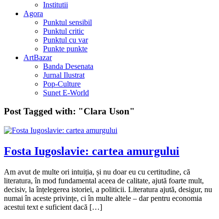
Institutii
Agora
Punktul sensibil
Punktul critic
Punktul cu var
Punkte punkte
ArtBazar
Banda Desenata
Jurnal Ilustrat
Pop-Culture
Sunet E-World
Post Tagged with:
"Clara Uson"
Fosta Iugoslavie: cartea amurgului
Am avut de multe ori intuiția, și nu doar eu cu certitudine, că
literatura, în mod fundamental aceea de calitate, ajută foarte mult,
decisiv, la înțelegerea istoriei, a politicii. Literatura ajută, desigur, nu
numai în aceste privințe, ci în multe altele – dar pentru economia
acestui text e suficient dacă […]