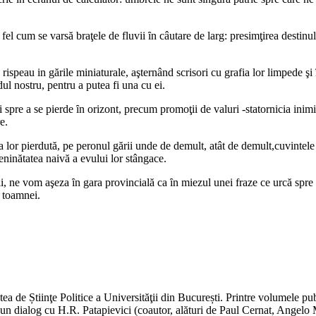
fel cum se varsă braţele de fluvii ȋn câutare de larg: presimţirea destinulu
 rispeau in gările miniaturale, aşternând scrisori cu grafia lor limpede şi
dul nostru, pentru a putea fi una cu ei.
i spre a se pierde ȋn orizont, precum promoţii de valuri -statornicia inim
e.
 lor pierdută, pe peronul gării unde de demult, atât de demult,cuvintele lo
 seninătatea naivă a evului lor stângace.
li, ne vom aşeza ȋn gara provincială ca ȋn miezul unei fraze ce urcă spre c
a toamnei.
ea de Știinţe Politice a Universităţii din București. Printre volumele pu
e un dialog cu H.R. Patapievici (coautor, alături de Paul Cernat, Angel