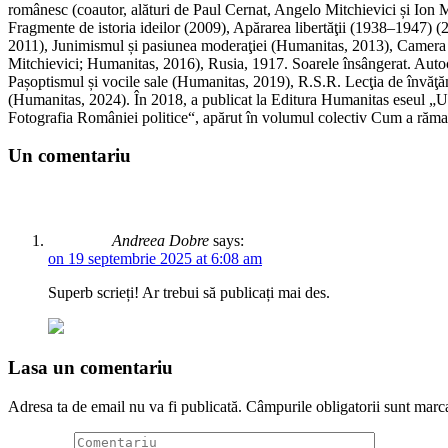
românesc (coautor, alături de Paul Cernat, Angelo Mitchievici și Ion M
Fragmente de istoria ideilor (2009), Apărarea libertăţii (1938–1947) 
2011), Junimismul și pasiunea moderaţiei (Humanitas, 2013), Camera ob
Mitchievici; Humanitas, 2016), Rusia, 1917. Soarele însângerat. Autoc
Pașoptismul și vocile sale (Humanitas, 2019), R.S.R. Lecţia de învăţăm
(Humanitas, 2024). În 2018, a publicat la Editura Humanitas eseul „Umb
Fotografia României politice“, apărut în volumul colectiv Cum a rămas
Un comentariu
Andreea Dobre
says:
on 19 septembrie 2025 at 6:08 am
Superb scrieți! Ar trebui să publicați mai des.
Lasa un comentariu
Adresa ta de email nu va fi publicată.
Câmpurile obligatorii sunt marc