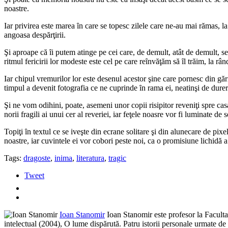
noastre.
Iar privirea este marea ȋn care se topesc zilele care ne-au mai rămas, la 
angoasa despărţirii.
Şi aproape că ȋi putem atinge pe cei care, de demult, atât de demult, se
ritmul fericirii lor modeste este cel pe care reȋnvăţăm să ȋl trăim, la rân
Iar chipul vremurilor lor este desenul acestor şine care pornesc din găr
timpul a devenit fotografia ce ne cuprinde ȋn rama ei, neatinşi de durer
Şi ne vom odihini, poate, asemeni unor copii risipitor reveniţi spre casa
norii fragili ai unui cer al reveriei, iar feţele noasre vor fi luminate de
Topiţi ȋn textul ce se iveşte din ecrane solitare şi din alunecare de pixe
noastre, iar cuvintele ei vor cobori peste noi, ca o promisiune lichidă 
Tags:
dragoste
,
inima
,
literatura
,
tragic
Tweet
Ioan Stanomir
Ioan Stanomir este profesor la Facultat
intelectual (2004), O lume dispărută. Patru istorii personale urmate d