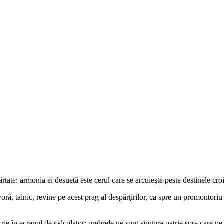
ate: armonia ei desuetă este cerul care se arcuieşte peste destinele croi
voră, tainic, revine pe acest prag al despărţirilor, ca spre un promontoriu
rie ȋn ecranul de calculator: umbrele ne sunt singura patrie spre care n