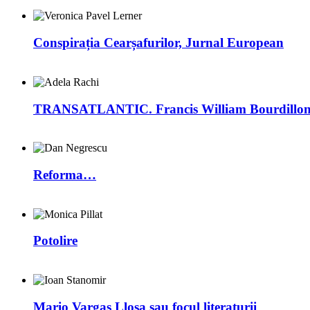
Conspirația Cearșafurilor, Jurnal European
TRANSATLANTIC. Francis William Bourdillon –
Reforma…
Potolire
Mario Vargas Llosa sau focul literaturii