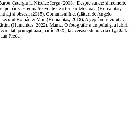
a Barbu Catargiu la Nicolae Iorga (2008), Despre sunete și memorie.
e pe pânza vremii. Secvenţe de istorie intelectuală (Humanitas,
tităţi și obsesii (2015), Comunism Inc. (alături de Angelo
nd secolul României Mari (Humanitas, 2018), Așteptând revoluţia.
rțirii (Humanitas, 2022), Mama. O fotografie a timpului și a iubirii
inătăţi primejdioase, iar în 2025, la aceeași editură, eseul „2024.
tian Preda.