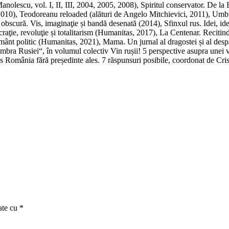
anolescu, vol. I, II, III, 2004, 2005, 2008), Spiritul conservator. De l
(2010), Teodoreanu reloaded (alături de Angelo Mitchievici, 2011), Umbr
scură. Vis, imaginaţie și bandă desenată (2014), Sfinxul rus. Idei, iden
raţie, revoluţie și totalitarism (Humanitas, 2017), La Centenar. Reciti
ânt politic (Humanitas, 2021), Mama. Un jurnal al dragostei și al despă
ra Rusiei“, în volumul colectiv Vin rușii! 5 perspective asupra unei vec
 România fără președinte ales. 7 răspunsuri posibile, coordonat de Cris
ate cu
*