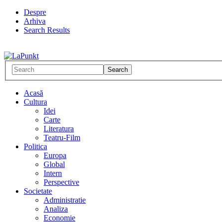
Despre
Arhiva
Search Results
Acasă
Cultura
Idei
Carte
Literatura
Teatru-Film
Politica
Europa
Global
Intern
Perspective
Societate
Administratie
Analiza
Economie