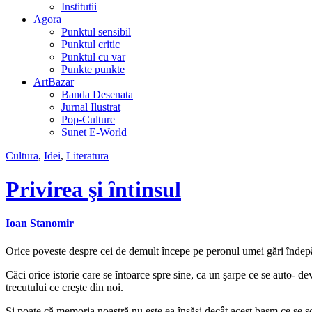
Institutii
Agora
Punktul sensibil
Punktul critic
Punktul cu var
Punkte punkte
ArtBazar
Banda Desenata
Jurnal Ilustrat
Pop-Culture
Sunet E-World
Cultura
,
Idei
,
Literatura
Privirea şi ȋntinsul
Ioan Stanomir
Orice poveste despre cei de demult ȋncepe pe peronul umei gări ȋndepărt
Căci orice istorie care se ȋntoarce spre sine, ca un şarpe ce se auto- de
trecutului ce creşte din noi.
Şi poate că memoria noastră nu este ea ȋnsăşi decât acest basm ce se sc