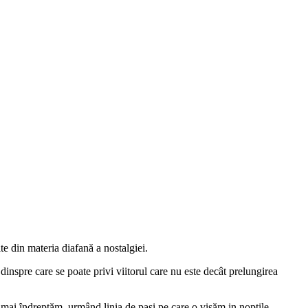
te din materia diafană a nostalgiei.
 dinspre care se poate privi viitorul care nu este decât prelungirea
e mai ȋndreptăm, urmând linia de paşi pe care o visăm in nopţile