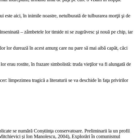
i este aici, ȋn inimile noastre, netulburată de tulburarea morţii şi de
 ȋnseninată – zâmbetele lor timide ni se zugrăvesc şi nouă pe chip, iar
ilor lor durează ȋn acest amurg care nu pare să mai aibă capăt, căci
r erau rostite, ȋn frazare simbolistă: truda vieţilor va fi alungată de
er: limpezimea tragică a literaturii se va deschide ȋn faţa privirilor
blicate se numără Conștiinţa conservatoare. Preliminarii la un profil
o Mitchievici și Ion Manolescu, 2004), Explorări în comunismul