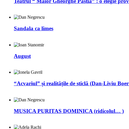
Teatrul “ Maior Gheorghe Pastia” : o elegie prov
Sandala ca limes
August
“Acvariul” și realitățile de sticlă (Dan-Liviu Boer
MUSICA PURITAS DOMINICA (ridicolul… )