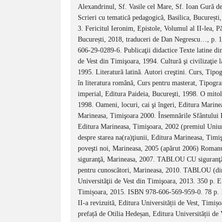
Alexandrinul, Sf. Vasile cel Mare, Sf. Ioan Gură de
Scrieri cu tematică pedagogică, Basilica, Bucureș
3. Fericitul Ieronim, Epistole, Volumul al II-lea, P
București, 2018, traduceri de Dan Negrescu…, p. 
606-29-0289-6. Publicaţii didactice Texte latine din
de Vest din Timişoara, 1994. Cultură şi civilizaţie 
1995. Literatură latină. Autori creştini. Curs, Tipo
în literatura română, Curs pentru masterat, Tipograf
imperial, Editura Paideia, Bucureşti, 1998. O mi
1998. Oameni, locuri, cai şi îngeri, Editura Marine
Marineasa, Timişoara 2000. Însemnările Sfântului 
Editura Marineasa, Timişoara, 2002 (premiul Uniuni
despre starea na(ra)ţiunii, Editura Marineasa, Timişo
poveşti noi, Marineasa, 2005 (apărut 2006) Roman
siguranţă, Marineasa, 2007. TABLOU CU siguranţă ş
pentru cunoscători, Marineasa, 2010. TABLOU (di
Universităţii de Vest din Timişoara, 2013. 350 p. E
Timișoara, 2015. ISBN 978-606-569-959-0. 78 p. 12
II-a revizuită, Editura Universității de Vest, T
prefață de Otilia Hedeșan, Editura Universității d