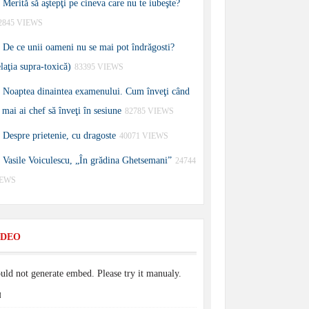
Merită să aştepţi pe cineva care nu te iubeşte?
2845 VIEWS
De ce unii oameni nu se mai pot îndrăgosti?
elaţia supra-toxică)
83395 VIEWS
Noaptea dinaintea examenului. Cum înveţi când
 mai ai chef să înveţi în sesiune
82785 VIEWS
Despre prietenie, cu dragoste
40071 VIEWS
Vasile Voiculescu, „În grădina Ghetsemani”
24744
IEWS
IDEO
uld not generate embed. Please try it manualy.