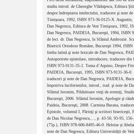
studiu introd. de Gheorghe Vlăduţescu, Editura Şti
despre îndreptarea intelectului, traducere şi note 
Timişoara, 1992, ISBN 973-36-0125-X. Augustin, Sol
Dan Negrescu, Editura de Vest Timişoara, 1992, IS
Dan Negrescu, PAIDEIA, Bucureşti, 1994, ISBN 973
de lect. dr. Dan Negrescu, în Sfântul Ambrozie. Scrie
Bisericii Ortodoxe Române, Bucureşti 1994, ISBN 
limba latină şi note lexicale de Dan Negrescu, PA
Autoportrete epistolare, introducere, traducere di
ISBN 973-9131-35-2. Toma d’Aquino, Despre Fiinţă 
PAIDEIA, Bucureşti, 1995, ISBN 973-9131-36-0. Sfânt
traduceri şi note de Dan Negrescu, PAIDEIA, Bucu
împotriva luciferienilor, introd., trad. şi note 
Sfântul Ieronim, Pilduitoare vieţi de eremiţi, Studi
Bucureşti, 2006. Sfântul Ieronim, Apologie şi rându
Paideia, Bucureşti, 2008. Carmina Burana, traducer
Epistole, volumul I, Părinţi şi scriitori bisericeş
de Dan Nicolae Negrescu,..., p. 43-50, 93-95, 15
(75p.), ISBN 978-606-8495-46-0. Heloise și Abelard,
note de Dan Negrescu, Editura Universității de V