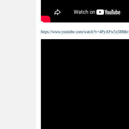
https://www.youtube.com/watch?v=4PyAFw5x588&t