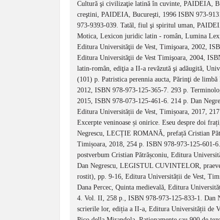
Cultură şi civilizaţie latină în cuvinte, PAIDEIA, 
creştini, PAIDEIA, Bucureşti, 1996 ISBN 973-913
973-9393-039. Tatăl, fiul şi spiritul uman, PAID
Motica, Lexicon juridic latin - român, Lumina Lex,
Editura Universităţii de Vest, Timişoara, 2002, ISB
Editura Universităţii de Vest Timişoara, 2004, I
latin-român, ediţia a II-a revăzută şi adăugită, U
(101) p. Patristica perennia aucta, Părinţi de limbă l
2012, ISBN 978-973-125-365-7. 293 p. Terminologie 
2015, ISBN 978-073-125-461-6. 214 p. Dan Negrescu
Editura Universității de Vest, Timișoara, 2017, 2
Excerpte veninoase și onirice. Eseu despre doi fraț
Negrescu, LECȚIE ROMANĂ, prefață Cristian Pătrăș
Timișoara, 2018, 254 p. ISBN 978-973-125-601-
postverbum Cristian Pătrășconiu, Editura Universi
Dan Negrescu, LEGISTUL CUVINTELOR, praeverbum
rostit), pp. 9-16, Editura Universității de Vest, 
Dana Percec, Quinta medievală, Editura Universită
4. Vol. II, 258 p., ISBN 978-973-125-833-1. Dan Neg
scrierile lor, ediția a II-a, Editura Universității
Pico della Mirandola, Raţionamente sau 900 de tez