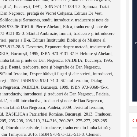
inţifică, Bucureşti, 1991, ISBN 973-44-0014-2. Spinoza, Tratat
de Dan Negrescu, prefaţă de Viorel Colţescu, Editura De Vest,
iloquia şi Sermones, studiu introductiv, traducere şi note de
BN 973-36-0161-6. Pierre Abelard, Etica, traducere şi note de
-9131-05-0. Sfântul Ambrozie, Imnuri, traducere şi introducere
ri, partea a II-a, Editura Institutului Biblic şi de Misiune al
973-912-28-3. Descartes, Expunere despre metodă, traducere din
IDEIA, Bucureşti, 1995, ISBN 973-9131-37-9. Heloise şi Abelard,
n limba latină şi note de Dan Negrescu, PAIDEIA, Bucureşti, 1995,
şi Esenţă, traducere, note şi biografie de Dan Negrescu,
ul Ieronim, Despre bărbaţii iluştri şi alte scrieri, introduceri,
reşti, 1997, ISBN 973-9131-74-3. Sfântul Ieronim, Dialog
de Dan Negrescu, PAIDEIA, Bucureşti, 1999, ISBN 973-9368-45-x.
u introductiv, introduceri şi traduceri de Dan Negrescu, Paideia,
ială, studii introductive, traduceri şi note de Dan Negrescu,
e din latină Dan Negrescu, Paideia, 2009. Fericitul Ieronim,
ti, Ed. BASILICA a Patriarhiei Române, Bucureşti, 2013, Traduceri
C
6-205, 205-208, 208-210, 214-216, 260-263, 275-277, 282-285.
 Dincolo de epistole, introducere, traducere din limba latină și
est din Timișoara, 2016, ISBN 978-973-125-511-8. Clement