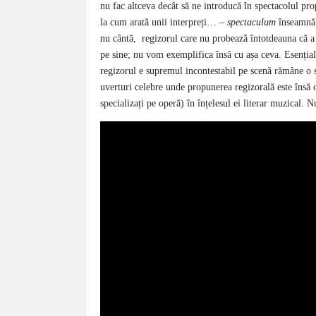
nu fac altceva decât să ne introducă în spectacolul prop
la cum arată unii interpreți… –
spectaculum
înseamnă 
nu cântă, regizorul care nu probează întotdeauna că a 
pe sine; nu vom exemplifica însă cu așa ceva. Esențială 
regizorul e supremul incontestabil pe scenă rămâne o 
uverturi celebre unde propunerea regizorală este însă 
specializați pe operă) în înțelesul ei literar muzical. N