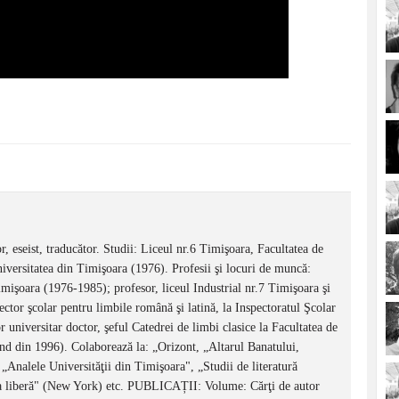
r, eseist, traducător. Studii: Liceul nr.6 Timişoara, Facultatea de
niversitatea din Timişoara (1976). Profesii şi locuri de muncă:
mişoara (1976-1985); profesor, liceul Industrial nr.7 Timişoara şi
tor şcolar pentru limbile română şi latină, la Inspectoratul Şcolar
universitar doctor, şeful Catedrei de limbi clasice la Facultatea de
ând din 1996). Colaborează la: „Orizont, „Altarul Banatului,
„Analele Universităţii din Timişoara", „Studii de literatură
 liberă" (New York) etc. PUBLICAȚII: Volume: Cărţi de autor