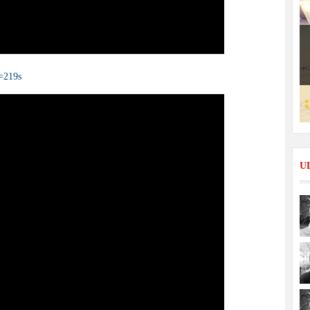
=219s
U