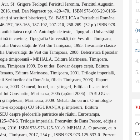
 Aur, Sf. Grigore Teologul Fericitul Ieronim, Fericitul Augustin,
13
ti, 2016, trad. Dan Negrescu pp. 420-470., ISBN 978-606-29-0136-
ărinți și scriitori bisericești, Ed. BASILICA a Patriarhiei Române,
146-157, 163-165, 187-192, 207-210, 258-269. (32 p.) ISBN 978-
(r
 antichitatea creştină. Antologie de texte, Tipografia Universităţii
latină în cuvinte, Tipografia Universităţii de Vest din Timişoara,
grafia Universităţii de Vest din Timişoara, 1995. Invariante clasice
nu
ia Universităţii de Vest din Timişoara, 2008. Beletristică Epistolar
tologie timişoreană - MEHALA, Editura Marineasa, Timişoara,
asa, Timişoara 1999. Do ut des. Breviar despre cerşit, Editura
Renatus, Editura Marineasa, Timişoara, 2001. Trilogie imperială,
i Scriitorilor din România, filiala Timişoara, 2003). Raport
V
ara, 2003. Oameni, locuri, cai şi îngeri, Ediţia a II-a cu trei
ul lui Constantin, Marineasa, 2005 (apărut 2006). TABLOU cu
i înţelesuri, Marineasa, 2009. Mehala din ceruri. O mitologie
ntr-o expoziţie) CU SIGURANŢĂ şi înţelesuri, Editura
V
SEU despre pledoariile patristice ale răului, Eurostampa,
5-474-6. Trilogie imperială, Precuvânt de Dana Percec, ediția a
Co
imișoara, 2016. ISBN 978-973-125-501-9. MEHALA. O poveste, cu o
e Vest, Timișoara, 2017, 254 p., ISBN 978-973-125-533-0. Prezent