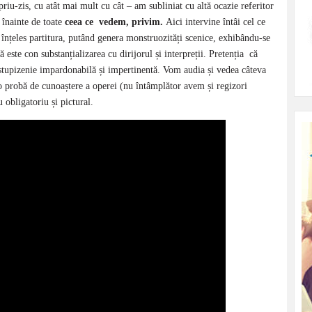
riu-zis, cu atât mai mult cu cât – am subliniat cu altă ocazie referitor
înainte de toate
ceea ce vedem, privim.
Aici intervine întâi cel ce
înțeles partitura, putând genera monstruozități scenice, exhibându-se
este con substanțializarea cu dirijorul și interpreții. Pretenția că
stupizenie impardonabilă și impertinentă. Vom audia și vedea câteva
o probă de cunoaștere a operei (nu întâmplător avem și regizori
u obligatoriu și pictural.