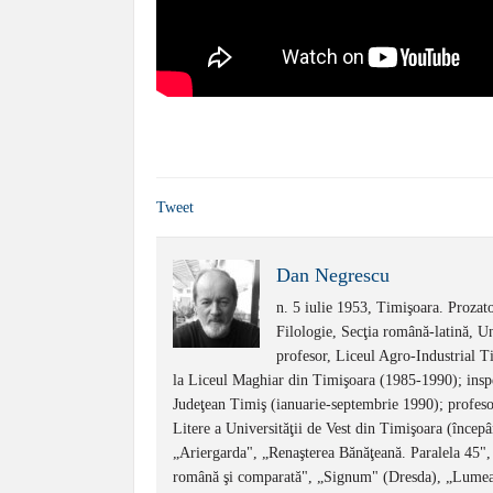
Tweet
Dan Negrescu
n. 5 iulie 1953, Timişoara. Prozato
Filologie, Secţia română-latină, U
profesor, Liceul Agro-Industrial Ti
la Liceul Maghiar din Timişoara (1985-1990); inspec
Judeţean Timiş (ianuarie-septembrie 1990); profesor 
Litere a Universităţii de Vest din Timişoara (încep
„Ariergarda", „Renaşterea Bănăţeană. Paralela 45", 
română şi comparată", „Signum" (Dresda), „Lumea