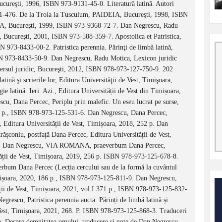
Bucureşti, 1996, ISBN 973-9131-45-0. Literatură latină. Autori
1-476. De la Troia la Tusculum, PAIDEIA, Bucureşti, 1998, ISBN
EIA, Bucureşti, 1999, ISBN 973-9368-72-7. Dan Negrescu, Radu
 Bucureşti, 2001, ISBN 973-588-359-7. Apostolica et Patristica,
N 973-8433-00-2. Patristica perennia. Părinţi de limbă latină,
SBN 973-8433-50-9. Dan Negrescu, Radu Motica, Lexicon juridic
niversul juridic, Bucureşti, 2012, ISBN 978-973-127-750-9. 202
atină şi scrierile lor, Editura Universităţii de Vest, Timişoara,
latină. Ieri. Azi., Editura Universității de Vest din Timișoara,
, Dana Percec, Periplu prin malefic. Un eseu lucrat pe surse,
17 p., ISBN 978-973-125-531-6. Dan Negrescu, Dana Percec,
i, Editura Universității de Vest, Timișoara, 2018, 252 p. Dan
coniu, postfață Dana Percec, Editura Universității de Vest,
6. Dan Negrescu, VIA ROMANA, praeverbum Dana Percec,
tății de Vest, Timișoara, 2019, 256 p. ISBN 978-973-125-678-8.
 Dana Percec (Lecția cercului sau de la formă la cuvântul
Timișoara, 2020, 186 p., ISBN 978-973-125-811-9. Dan Negrescu,
ții de Vest, Timișoara, 2021, vol.I 371 p., ISBN 978-973-125-832-
rescu, Patristica perennia aucta. Părinți de limbă latină și
 de Vest, Timișoara, 2021, 268. P. ISBN 978-973-125-868-3. Traduceri
e. Despre demnitatea omului, traducere şi note de Dan Negrescu,