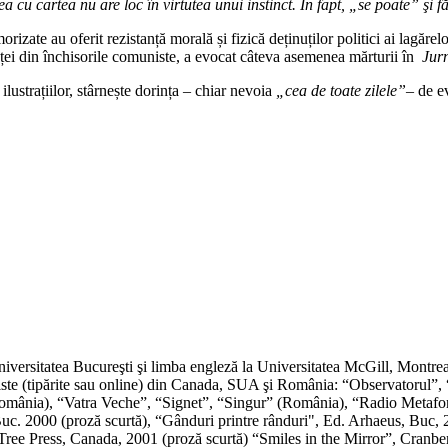
 cu cartea nu are loc în virtutea unui instinct. În fapt, „se poate” şi f
orizate au oferit rezistanță morală și fizică deținuților politici ai lagăre
etenței din închisorile comuniste, a evocat câteva asemenea mărturii în
Jurn
ilustrațiilor, stârnește dorința – chiar nevoia
„cea de toate zilele”
– de e
iversitatea Bucureşti şi limba engleză la Universitatea McGill, Montreal
 reviste (tipărite sau online) din Canada, SUA şi România: “Observator
omânia), “Vatra Veche”, “Signet”, “Singur” (România), “Radio Metafora
. 2000 (proză scurtă), “Gânduri printre rânduri", Ed. Arhaeus, Buc, 20
Tree Press, Canada, 2001 (proză scurtă) “Smiles in the Mirror”, Cranb