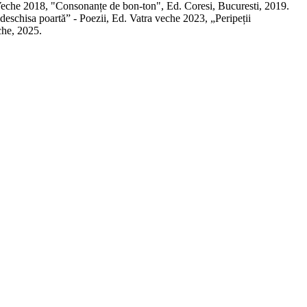
 Veche 2018, "Consonanțe de bon-ton", Ed. Coresi, Bucuresti, 2019.
eschisa poartă” - Poezii, Ed. Vatra veche 2023, „Peripeții
che, 2025.