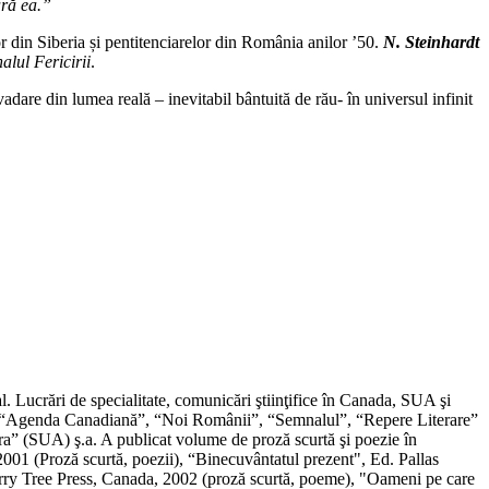
ără ea.”
lor din Siberia și pentitenciarelor din România anilor ’50.
N. Steinhardt
alul Fericirii
.
vadare din lumea reală – inevitabil bântuită de rău- în universul infinit
. Lucrări de specialitate, comunicări ştiinţifice în Canada, SUA şi
ul”, “Agenda Canadiană”, “Noi Românii”, “Semnalul”, “Repere Literare”
” (SUA) ş.a. A publicat volume de proză scurtă şi poezie în
01 (Proză scurtă, poezii), “Binecuvântatul prezent", Ed. Pallas
erry Tree Press, Canada, 2002 (proză scurtă, poeme), "Oameni pe care