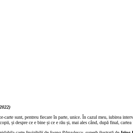
 2022)
tor-carte sunt, pentreu fiecare în parte, unice. În cazul meu, iubirea inte
 copii, și despre ce e bine și ce e rău și, mai ales când, după final, carte
rmidabila carte
Invizibilii
de
Ioana Părvulescu
, superb ilustrată de
Irina