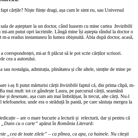
 fapt cărțile? Niște ființe dragi, așa cum le simt eu, sau Universul
, în sala de așteptare la un doctor, când luasem cu mine cartea
Invizibilii
 mi-am putut opri lacrimile. Lângă mine își aștepta rândul la doctor o
cât m-a readus instantaneu în lumea obișnuită. Abia după doctor, acasă,
corespondenței, mi-ar fi plăcut să le pot scrie cărților scrisori.
 de cea a autorului.
a sau nostalgia, admirația, plinătatea și cîte altele, simțite de mine pe
re i-aș fi putut mărturisi cărții
Invizibilii
faptul că, din prima clipă, m-
Ba mai mult: tot ce gândește Laura, pe parcursul cărții, seamănă
ise și desenate, așa cum am mai îmbrățișat, în trecut, alte cărți. Nu-l
l telefoanelor, unde era o străduță în pantă, pe care săniuța mergea la
icație – are o mare bucurie a lecturii și relecturii, dar și pentru că
l
„Dans cu o carte”
apărut în
România Literară
:
ste „cea de toate zilele” – ca pîinea, ca apa, ca hainele. Nu citeşti