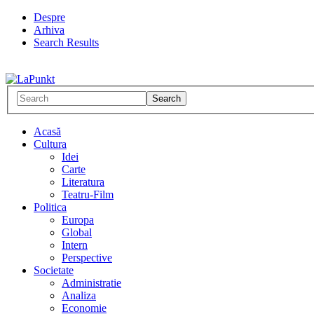
Despre
Arhiva
Search Results
Acasă
Cultura
Idei
Carte
Literatura
Teatru-Film
Politica
Europa
Global
Intern
Perspective
Societate
Administratie
Analiza
Economie