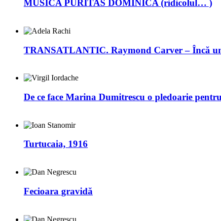
MUSICA PURITAS DOMINICA (ridicolul… )
TRANSATLANTIC. Raymond Carver – Încă un 
De ce face Marina Dumitrescu o pledoarie pentr
Turtucaia, 1916
Fecioara gravidă