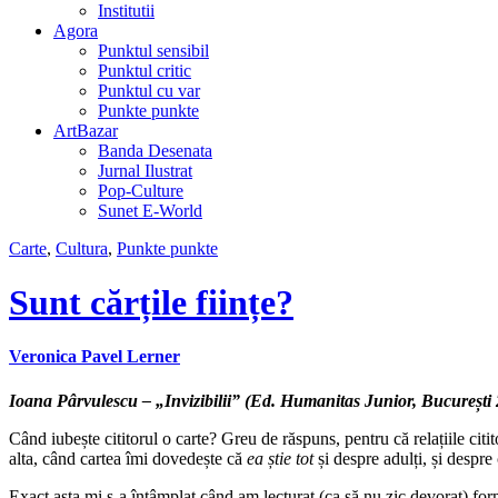
Institutii
Agora
Punktul sensibil
Punktul critic
Punktul cu var
Punkte punkte
ArtBazar
Banda Desenata
Jurnal Ilustrat
Pop-Culture
Sunet E-World
Carte
,
Cultura
,
Punkte punkte
Sunt cărțile ființe?
Veronica Pavel Lerner
Ioana Pârvulescu – „Invizibilii” (Ed. Humanitas Junior, București
Când iubește cititorul o carte? Greu de răspuns, pentru că relațiile citi
alta, când cartea îmi dovedește că
ea știe tot
și despre adulți, și despre
Exact asta mi s-a întâmplat când am lecturat (ca să nu zic devorat) fo