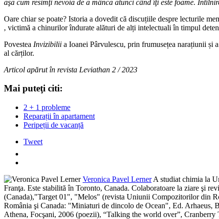
aşa cum resimţi nevoia de a mânca atunci când îţi este foame. Întîlnirea
Oare chiar se poate? Istoria a dovedit că discuțiile despre lecturile mem
, victimă a chinurilor îndurate alături de alți intelectuali în timpul d
Povestea
Invizibilii
a Ioanei Pârvulescu, prin frumusețea narațiunii și a 
al cărților.
Articol apărut în revista Leviathan 2 / 2023
Mai puteţi citi:
2 + 1 probleme
Reparații în apartament
Peripeții de vacanță
Tweet
Veronica Pavel Lerner
A studiat chimia la Un
Franţa. Este stabilită în Toronto, Canada. Colaboratoare la ziare şi
(Canada),"Target 01", "Melos" (revista Uniunii Compozitorilor din R
România şi Canada: "Miniaturi de dincolo de Ocean", Ed. Arhaeus, Buc
Athena, Focşani, 2006 (poezii), “Talking the world over”, Cranberry 