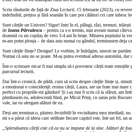
Scriu rândurile de față de
Ziua Lecturii
, 15 februarie (2023), cu revere
indefinibil, prețios și fără seamăn în care pot călători cei care iubesc le
Sunt cărțile un Univers? Sigur! Intri în el, plângi, râzi, tremuri, trăie
de
Ioana Pârvulescu
– pentru ca s-o termin, mai aveam numai câteva pa
doamnă cu un copilaș de vreo 3-4 ani în brațe. Mirarea puștiului la ved
m-am putut plonja – de data asta numai cu gândul, terminasem deja car
Sunt cărțile ființe? Desigur! Le vorbim, le îndrăgim, uneori ne purtăm c
Numai că asta nu se poate. M-aș putea eventual adresa autorului, dar căr
Într-o scrisoare mi-ar fi mai simplu să-i povestesc cărții toate emoțiile 
parcursul lecturii.
Dar într-o cronică, de pildă, cum să scriu despre cărțile ființe și, simul
a emoționat o coincidență: eroina cărții, Laura, are un frate mai mare
perfect cu propriile-mi gânduri! Și i-aș mai fi scris că la sfârșit, am îm
plimbasem eu, adolescentă fiind, pe Micul Prinț, cu sania prin Bucureșt
vale, iar eu alergam alături de ea.
Deși am terminat-o, păstrez
Invizibilii
în vecinătatea mea imediată, nu n
mi s-a părut că ideea care străbate fiecare capitol este, într-un fel, un 
„Splendoarea cărţii este că ea nu se impune de la sine. Alături de foame