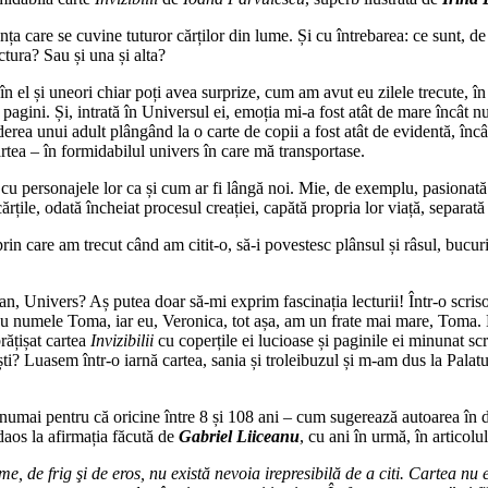
nța care se cuvine tuturor cărților din lume. Și cu întrebarea: ce sunt, de
ctura? Sau și una și alta?
ști în el și uneori chiar poți avea surprize, cum am avut eu zilele trecute
gini. Și, intrată în Universul ei, emoția mi-a fost atât de mare încât nu
erea unui adult plângând la o carte de copii a fost atât de evidentă, în
tea – în formidabilul univers în care mă transportase.
u personajele lor ca și cum ar fi lângă noi. Mie, de exemplu, pasionată a 
țile, odată încheiat procesul creației, capătă propria lor viață, separată
prin care am trecut când am citit-o, să-i povestesc plânsul și râsul, bucuri
tan, Univers? Aș putea doar să-mi exprim fascinația lecturii! Într-o scrisoa
 cu numele Toma, iar eu, Veronica, tot așa, am un frate mai mare, Toma. 
brățișat cartea
Invizibilii
cu coperțile ei lucioase și paginile ei minunat scr
i? Luasem într-o iarnă cartea, sania și troleibuzul și m-am dus la Palatu
umai pentru că oricine între 8 și 108 ani – cum sugerează autoarea în ded
adaos la afirmația făcută de
Gabriel Liiceanu
, cu ani în urmă, în articolu
, de frig şi de eros, nu există nevoia irepresibilă de a citi. Cartea nu e