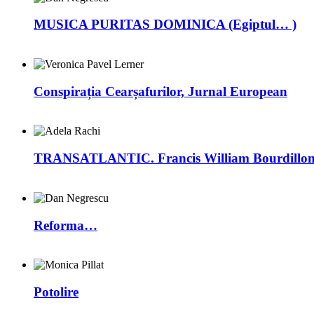
MUSICA PURITAS DOMINICA (Egiptul… )
Conspirația Cearșafurilor, Jurnal European
TRANSATLANTIC. Francis William Bourdillon –
Reforma…
Potolire