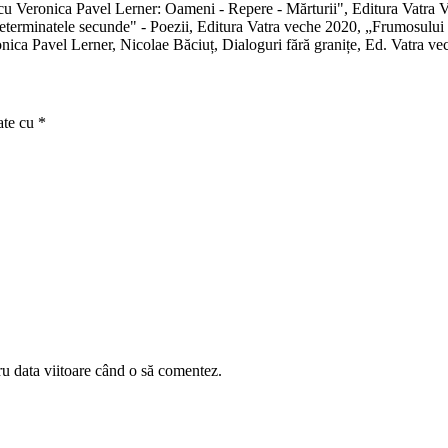
 cu Veronica Pavel Lerner: Oameni - Repere - Mărturii", Editura Vatra
eterminatele secunde" - Poezii, Editura Vatra veche 2020, „Frumosului d
nica Pavel Lerner, Nicolae Băciuț, Dialoguri fără granițe, Ed. Vatra ve
ate cu
*
ru data viitoare când o să comentez.