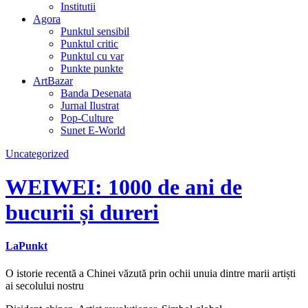
Institutii
Agora
Punktul sensibil
Punktul critic
Punktul cu var
Punkte punkte
ArtBazar
Banda Desenata
Jurnal Ilustrat
Pop-Culture
Sunet E-World
Uncategorized
WEIWEI: 1000 de ani de
bucurii și dureri
LaPunkt
O istorie recentă a Chinei văzută prin ochii unuia dintre marii artiști
ai secolului nostru