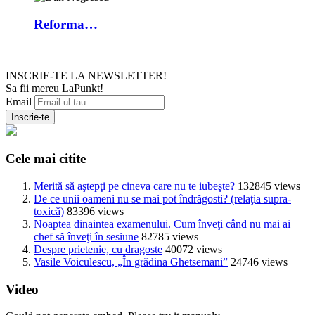
Reforma…
INSCRIE-TE LA NEWSLETTER!
Sa fii mereu LaPunkt!
Email
Cele mai citite
Merită să aştepţi pe cineva care nu te iubeşte?
132845 views
De ce unii oameni nu se mai pot îndrăgosti? (relaţia supra-
toxică)
83396 views
Noaptea dinaintea examenului. Cum înveţi când nu mai ai
chef să înveţi în sesiune
82785 views
Despre prietenie, cu dragoste
40072 views
Vasile Voiculescu, „În grădina Ghetsemani”
24746 views
Video