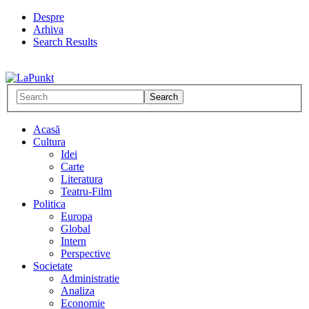
Despre
Arhiva
Search Results
Acasă
Cultura
Idei
Carte
Literatura
Teatru-Film
Politica
Europa
Global
Intern
Perspective
Societate
Administratie
Analiza
Economie