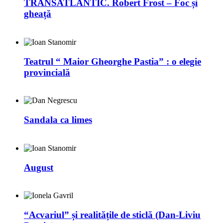
TRANSATLANTIC. Robert Frost – Foc și
gheață
Teatrul “ Maior Gheorghe Pastia” : o elegie
provincială
Sandala ca limes
August
“Acvariul” și realitățile de sticlă (Dan-Liviu