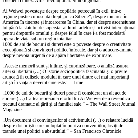
Disident chinez. Artist revoluționar. Simbol global.
Ai Weiwei povestește despre copilăria petrecută în exil, într-o
regiune pustie cunoscută drept „mica Siberie”, despre mutarea în
America în tinerețe și întoarcerea în China, dar și despre ascensiunea
lui până la statutul de superstar al lumii artelor și activist internațional
pentru drepturile omului și despre felul în care i-a fost modelată
opera de viața sub un regim totalitar.
1000 de ani de bucurii și dureri este o poveste despre o creativitate
excepțională și convingeri politice înfocate, dar și o aducere-aminte
despre nevoia urgentă de a apăra libertatea de exprimare.
„Aceste memorii sunt și intime, și cuprinzătoare, o analiză asupra
artei și libertății (…) O istorie sociopolitică fascinantă și o privire
aruncată în culisele modului în care unul dintre cei mai importanți
artiști în viață a devenit cine este.” – Time
„1000 de ani de bucurii și dureri poate fi considerat un alt act de
sfidare (…) Cartea reprezintă efortul lui Ai Weiwei de a revendica
trecutul dramatic al țării și al familiei sale.” – The Wall Street Journal
Magazine
„Un document al convingerilor și activismului (…) o relatare lucidă
despre doi artiști care au luptat împotriva convențiilor, loviți de
toanele unei politici a absurdului.” – San Francisco Chronicle