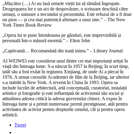
„Mișcător (…) Ai nu lasă urmele vieții lui să rămână îngropate.
Dezgroparea lor e un act de despovărare, o scrisoare deschisă către
urmași, o suturare a trecutului și prezentului. Este refuzul de a fi doar
un pion — și cea mai puternică afirmare a unui sine.” – The New
York Times Book Review
„Opera lui te pune întotdeauna pe gânduri, este imprevizibilă și
personală într-o măsură enormă.” – Elton John
„Captivantă… Recomandată din toată inima.” – Library Journal
AI WEIWEI este considerat unul dintre cei mai importanți artiști în
viață din întreaga lume. S-a născut în 1957 la Beijing; în scurt timp,
tatăl său a fost exilat în regiunea Xinjiang, de unde Ai a plecat în
1976. A urmat cursurile Academiei de film de la Beijing, iar ulterior
s-a stabilit la New York. A revenit în China în 1993. Opera sa
include lucrări de arhitectură, artă conceptuală, curatoriat, instalații
artistice și fotografie și este influențată de activismul său social și
atitudinea adesea critică la adresa guvernului chinez. A expus în
întreaga lume și a primit numeroase premii prestigioase, atât pentru
activitatea de activist pentru drepturile omului, cât și pentru opera
artistică.
Tweet