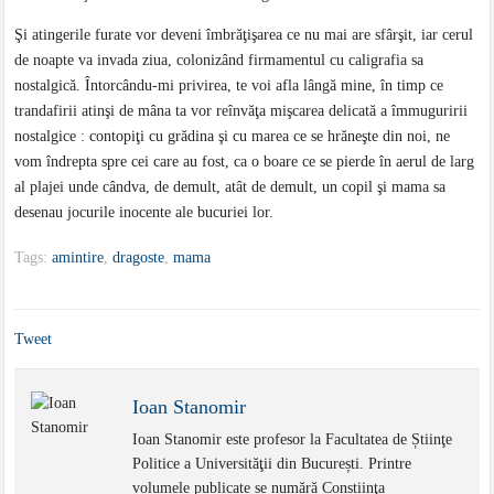
Şi atingerile furate vor deveni îmbrăţişarea ce nu mai are sfârşit, iar cerul
de noapte va invada ziua, colonizând firmamentul cu caligrafia sa
nostalgică. Întorcându-mi privirea, te voi afla lângă mine, în timp ce
trandafirii atinşi de mâna ta vor reînvăţa mişcarea delicată a îmmuguririi
nostalgice : contopiţi cu grădina şi cu marea ce se hrăneşte din noi, ne
vom îndrepta spre cei care au fost, ca o boare ce se pierde în aerul de larg
al plajei unde cândva, de demult, atât de demult, un copil şi mama sa
desenau jocurile inocente ale bucuriei lor.
Tags:
amintire
,
dragoste
,
mama
Tweet
Ioan Stanomir
Ioan Stanomir este profesor la Facultatea de Știinţe
Politice a Universităţii din București. Printre
volumele publicate se numără Conștiinţa