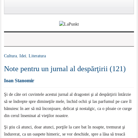
Cultura
,
Idei
,
Literatura
Note pentru un jurnal al despărţirii (121)
Ioan Stanomir
Şi de câte ori cuvintele acestui jurnal al dragostei şi al despărţirii întârzie
să se îndrepte spre dimineţile mele, închid ochii şi las parfumul pe care îl
bănuiesc în aer să mă înconjoare, delicat şi nostalgic, ca o ploaie ce curge
din cerul înseninat al vieţilor noastre.
Şi ştiu că atunci, doar atunci, porţile la care bat în noapte, tremurat şi
îndurerat, ca un oaspete himeric, se vor deschide, spre a lăsa să treacă