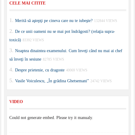
CELE MAI CITITE
Merită să aştepţi pe cineva care nu te iubeşte?
132844 VIEWS
De ce unii oameni nu se mai pot îndrăgosti? (relaţia supra-
toxică)
83392 VIEWS
Noaptea dinaintea examenului. Cum înveţi când nu mai ai chef
să înveţi în sesiune
82785 VIEWS
Despre prietenie, cu dragoste
40069 VIEWS
Vasile Voiculescu, „În grădina Ghetsemani”
24742 VIEWS
VIDEO
Could not generate embed. Please try it manualy.