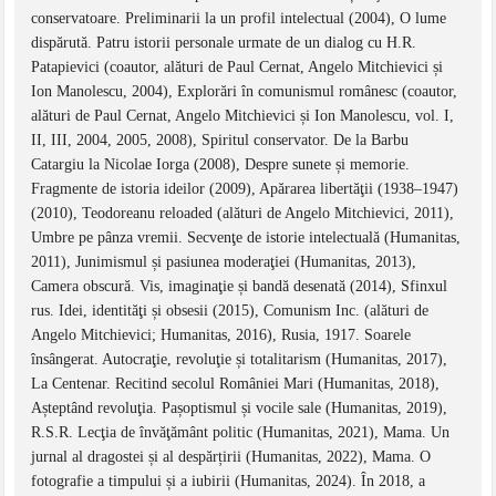
conservatoare. Preliminarii la un profil intelectual (2004), O lume
dispărută. Patru istorii personale urmate de un dialog cu H.R.
Patapievici (coautor, alături de Paul Cernat, Angelo Mitchievici și
Ion Manolescu, 2004), Explorări în comunismul românesc (coautor,
alături de Paul Cernat, Angelo Mitchievici și Ion Manolescu, vol. I,
II, III, 2004, 2005, 2008), Spiritul conservator. De la Barbu
Catargiu la Nicolae Iorga (2008), Despre sunete și memorie.
Fragmente de istoria ideilor (2009), Apărarea libertăţii (1938–1947)
(2010), Teodoreanu reloaded (alături de Angelo Mitchievici, 2011),
Umbre pe pânza vremii. Secvenţe de istorie intelectuală (Humanitas,
2011), Junimismul și pasiunea moderaţiei (Humanitas, 2013),
Camera obscură. Vis, imaginaţie și bandă desenată (2014), Sfinxul
rus. Idei, identităţi și obsesii (2015), Comunism Inc. (alături de
Angelo Mitchievici; Humanitas, 2016), Rusia, 1917. Soarele
însângerat. Autocraţie, revoluţie și totalitarism (Humanitas, 2017),
La Centenar. Recitind secolul României Mari (Humanitas, 2018),
Așteptând revoluţia. Pașoptismul și vocile sale (Humanitas, 2019),
R.S.R. Lecţia de învăţământ politic (Humanitas, 2021), Mama. Un
jurnal al dragostei și al despărțirii (Humanitas, 2022), Mama. O
fotografie a timpului și a iubirii (Humanitas, 2024). În 2018, a