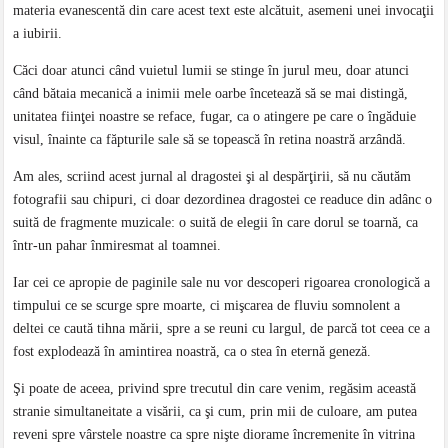
materia evanescentă din care acest text este alcătuit, asemeni unei invocaţii
a iubirii.
Căci doar atunci când vuietul lumii se stinge în jurul meu, doar atunci
când bătaia mecanică a inimii mele oarbe încetează să se mai distingă,
unitatea fiinţei noastre se reface, fugar, ca o atingere pe care o îngăduie
visul, înainte ca făpturile sale să se topească în retina noastră arzândă.
Am ales, scriind acest jurnal al dragostei şi al despărţirii, să nu căutăm
fotografii sau chipuri, ci doar dezordinea dragostei ce readuce din adânc o
suită de fragmente muzicale: o suită de elegii în care dorul se toarnă, ca
într-un pahar înmiresmat al toamnei.
Iar cei ce apropie de paginile sale nu vor descoperi rigoarea cronologică a
timpului ce se scurge spre moarte, ci mişcarea de fluviu somnolent a
deltei ce caută tihna mării, spre a se reuni cu largul, de parcă tot ceea ce a
fost explodează în amintirea noastră, ca o stea în eternă geneză.
Şi poate de aceea, privind spre trecutul din care venim, regăsim această
stranie simultaneitate a visării, ca şi cum, prin mii de culoare, am putea
reveni spre vârstele noastre ca spre nişte diorame încremenite în vitrina