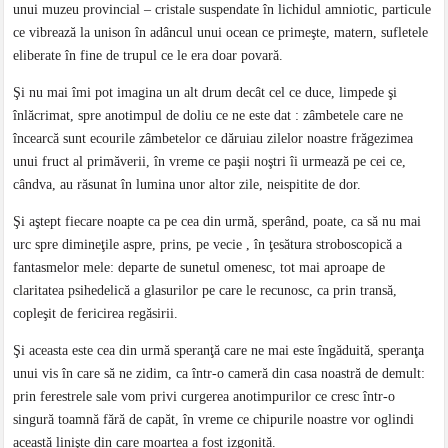
unui muzeu provincial – cristale suspendate în lichidul amniotic, particule
ce vibrează la unison în adâncul unui ocean ce primeşte, matern, sufletele
eliberate în fine de trupul ce le era doar povară.
Şi nu mai îmi pot imagina un alt drum decât cel ce duce, limpede şi
înlăcrimat, spre anotimpul de doliu ce ne este dat : zâmbetele care ne
încearcă sunt ecourile zâmbetelor ce dăruiau zilelor noastre frăgezimea
unui fruct al primăverii, în vreme ce paşii noştri îi urmează pe cei ce,
cândva, au răsunat în lumina unor altor zile, neispitite de dor.
Şi aştept fiecare noapte ca pe cea din urmă, sperând, poate, ca să nu mai
urc spre dimineţile aspre, prins, pe vecie , în ţesătura stroboscopică a
fantasmelor mele: departe de sunetul omenesc, tot mai aproape de
claritatea psihedelică a glasurilor pe care le recunosc, ca prin transă,
copleşit de fericirea regăsirii.
Şi aceasta este cea din urmă speranţă care ne mai este îngăduită, speranţa
unui vis în care să ne zidim, ca într-o cameră din casa noastră de demult:
prin ferestrele sale vom privi curgerea anotimpurilor ce cresc într-o
singură toamnă fără de capăt, în vreme ce chipurile noastre vor oglindi
această linişte din care moartea a fost izgonită.