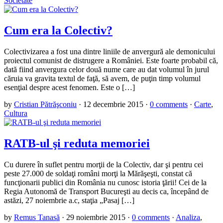
Societate
Cum era la Colectiv?
Colectivizarea a fost una dintre liniile de anvergură ale demonicului
proiectul comunist de distrugere a României. Este foarte probabil că,
dată fiind anvergura celor două nume care au dat volumul în jurul
căruia va gravita textul de faţă, să avem, de puţin timp volumul
esenţial despre acest fenomen. Este o […]
by
Cristian Pătrăşconiu
·
12 decembrie 2015
·
0 comments
·
Carte
,
Cultura
RATB-ul şi reduta memoriei
Cu durere în suflet pentru morţii de la Colectiv, dar şi pentru cei
peste 27.000 de soldaţi români morţi la Mărăşeşti, constat că
funcţionarii publici din România nu cunosc istoria ţării! Cei de la
Regia Autonomă de Transport Bucureşti au decis ca, începând de
astăzi, 27 noiembrie a.c, staţia „Pasaj […]
by
Remus Tanasă
·
29 noiembrie 2015
·
0 comments
·
Analiza
,