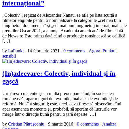
internaţional”
„Colectiv”, regizat de Alexander Nanau, se află pe lista scurtă a
filmelor eligibile pentru o nominalizare la categoriile „cel mai bun
lungmetraj documentar” şi „cel mai bun lungmetraj internaţional” ale
premiilor Oscar 2021, a anunţat Academia americană de film citată
de News.ro Este prima dată când o producţie românească se califică
[…]
by
LaPunkt
·
14 februarie 2021
·
0 comments
·
Agora
,
Punktul
sensibil
(In)adecvare: Colectiv, individual şi în
gaşcă
Urmăresc cu atenţie şi cu multă preocupare cînd, în societatea
românească, apar muguri de revoluţie, mai ales de evoluţie şi de
reformă. Nu sînt singurul; este, cred, ceva firesc să observăm cînd
apar asemenea momente şi, probabil, să sperăm că lucrurile vor
merge într-o direcţie bună pentru o ţară departe […]
by
Cristian Pătrăşconiu
·
9 martie 2016
·
0 comments
·
Analiza
,