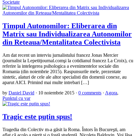
Societate
Timpul Autonomilor: Eliberarea din
Matrix sau Individualizarea Autonomilor
din Reteaua/Mentalitatea Colectivista
Am dat recent un interviu jurnalistului francez Jonas Mercier
(journalist la Lepetitjournal.comşi la cotidianul francez La Croix), cu
referire la intelegerea psihologica a evenimentelor sociale din
Romania (din noiembrie 2015). Raspunsurile mele, prezentate
sintetic, alaturi de cele ale altor specialisti din domenii conexe, au
aparut AICI. Primind mai multe intrebari […]
by
Daniel David
·
10 noiembrie 2015
·
0 comments
·
Agora
,
Punktul cu var
Tragic este puţin spus!
Tragedia din Colectiv m-a găsit la Roma. Întors în Bucureşti, am
aflat că acolo a pierit şi o fostă studentă, Nicoleta Baldovin. Voi lăsa