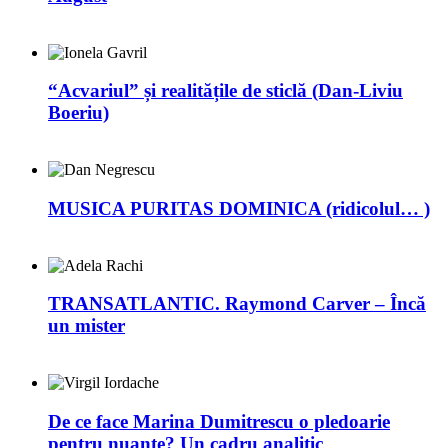
“Acvariul” și realitățile de sticlă (Dan-Liviu
Boeriu)
MUSICA PURITAS DOMINICA (ridicolul… )
TRANSATLANTIC. Raymond Carver – Încă
un mister
De ce face Marina Dumitrescu o pledoarie
pentru nuanțe? Un cadru analitic