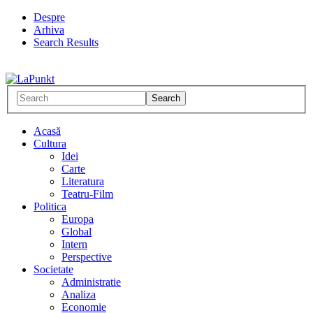
Despre
Arhiva
Search Results
Acasă
Cultura
Idei
Carte
Literatura
Teatru-Film
Politica
Europa
Global
Intern
Perspective
Societate
Administratie
Analiza
Economie