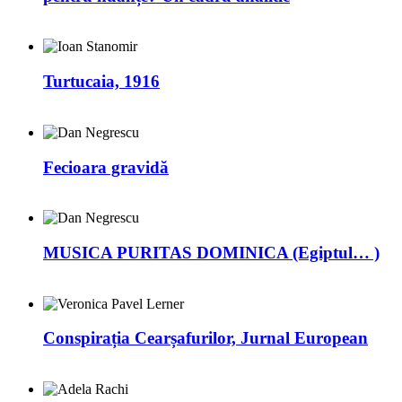
Turtucaia, 1916
Fecioara gravidă
MUSICA PURITAS DOMINICA (Egiptul… )
Conspirația Cearșafurilor, Jurnal European