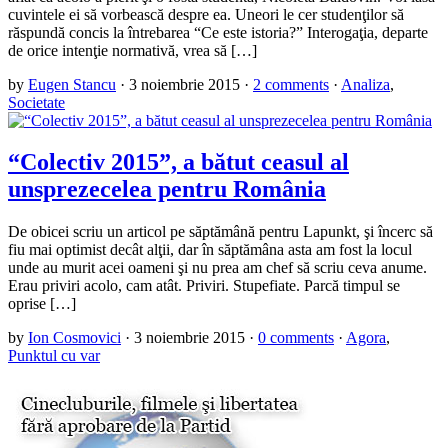
cuvintele ei să vorbească despre ea. Uneori le cer studenţilor să
răspundă concis la întrebarea “Ce este istoria?” Interogaţia, departe
de orice intenţie normativă, vrea să […]
by
Eugen Stancu
·
3 noiembrie 2015
·
2 comments
·
Analiza
,
Societate
“Colectiv 2015”, a bătut ceasul al
unsprezecelea pentru România
De obicei scriu un articol pe săptămână pentru Lapunkt, şi încerc să
fiu mai optimist decât alţii, dar în săptămâna asta am fost la locul
unde au murit acei oameni şi nu prea am chef să scriu ceva anume.
Erau priviri acolo, cam atât. Priviri. Stupefiate. Parcă timpul se
oprise […]
by
Ion Cosmovici
·
3 noiembrie 2015
·
0 comments
·
Agora
,
Punktul cu var