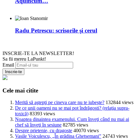
Aquincum…
Radu Petrescu: scrisorile şi cerul
INSCRIE-TE LA NEWSLETTER!
Sa fii mereu LaPunkt!
Email
Cele mai citite
Merită să aştepţi pe cineva care nu te iubeşte?
132844 views
De ce unii oameni nu se mai pot îndrăgosti? (relaţia supra-
toxică)
83393 views
Noaptea dinaintea examenului. Cum înveţi când nu mai ai
chef să înveţi în sesiune
82785 views
Despre prietenie, cu dragoste
40070 views
Vasile Voiculescu, „În grădina Ghetsemani”
24743 views