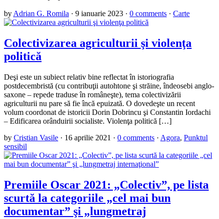
by
Adrian G. Romila
·
9 ianuarie 2023
·
0 comments
·
Carte
Colectivizarea agriculturii şi violenţa
politică
Deşi este un subiect relativ bine reflectat în istoriografia
postdecembristă (cu contribuţii autohtone şi străine, îndeosebi anglo-
saxone – repede traduse în româneşte), tema colectivizării
agriculturii nu pare să fie încă epuizată. O dovedeşte un recent
volum coordonat de istoricii Dorin Dobrincu şi Constantin Iordachi
– Edificarea orânduirii socialiste. Violenţa politică […]
by
Cristian Vasile
·
16 aprilie 2021
·
0 comments
·
Agora
,
Punktul
sensibil
Premiile Oscar 2021: „Colectiv”, pe lista
scurtă la categoriile „cel mai bun
documentar” şi „lungmetraj