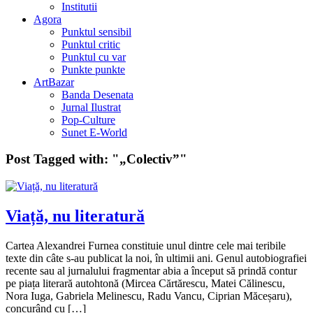
Institutii
Agora
Punktul sensibil
Punktul critic
Punktul cu var
Punkte punkte
ArtBazar
Banda Desenata
Jurnal Ilustrat
Pop-Culture
Sunet E-World
Post Tagged with:
"„Colectiv”"
Viață, nu literatură
Cartea Alexandrei Furnea constituie unul dintre cele mai teribile
texte din câte s-au publicat la noi, în ultimii ani. Genul autobiografiei
recente sau al jurnalului fragmentar abia a început să prindă contur
pe piața literară autohtonă (Mircea Cărtărescu, Matei Călinescu,
Nora Iuga, Gabriela Melinescu, Radu Vancu, Ciprian Măceșaru),
concurând cu […]