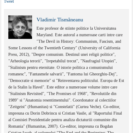
Tweet
Vladimir Tismăneanu
Este profesor de stiinte politice la Universitatea
Maryland. Este autorul a numeroase carti intre care
"The Devil in History: Communism, Fascism, and
Some Lessons of the Twentieth Century" (University of California
Press, 2012), "Despre comunism. Destinul unei religii politice",
"Arheologia terorii", "Irepetabilul trecut", "Naufragiul Utopiei",
"Stalinism pentru eternitate. O istorie politica a comunismului
romanesc", "Fantasmele salvarii", "Fantoma lui Gheorghiu-Dej",
"Democratie si memorie" si "Reinventarea politicului. Europa de Est
de la Stalin la Havel". Este editor a numeroase volume intre care
"Stalinism Revisited", "The Promises of 1968", "Revolutiile din
1989" si "Anatomia resentimentului". Coordonator al colectiilor
"Zeitgeist" (Humanitas) si "Constelatii" (Curtea Veche). Co-editor,
impreuna cu Dorin Dobrincu si Cristian Vasile, al "Raportului Final
al Comisiei Prezidentiale pentru analiza dictaturiii comuniste din
Romania" (Humanitas, 2007). Co-editor, impreuna cu Bogdan
Cristian Iacob, al volumului "The End and the Beginning: The