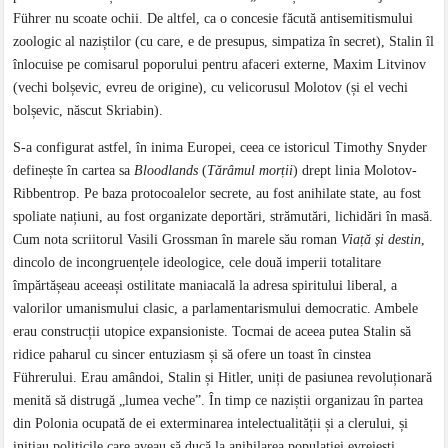
Führer nu scoate ochii. De altfel, ca o concesie făcută antisemitismului
zoologic al naziștilor (cu care, e de presupus, simpatiza în secret), Stalin îl
înlocuise pe comisarul poporului pentru afaceri externe, Maxim Litvinov
(vechi bolșevic, evreu de origine), cu velicorusul Molotov (și el vechi
bolșevic, născut Skriabin).
S-a configurat astfel, în inima Europei, ceea ce istoricul Timothy Snyder
definește în cartea sa
Bloodlands
(
Tărâmul morții
) drept linia Molotov-
Ribbentrop. Pe baza protocoalelor secrete, au fost anihilate state, au fost
spoliate națiuni, au fost organizate deportări, strămutări, lichidări în masă.
Cum nota scriitorul Vasili Grossman în marele său roman
Viață și destin
,
dincolo de incongruențele ideologice, cele două imperii totalitare
împărtășeau aceeași ostilitate maniacală la adresa spiritului liberal, a
valorilor umanismului clasic, a parlamentarismului democratic. Ambele
erau construcții utopice expansioniste. Tocmai de aceea putea Stalin să
ridice paharul cu sincer entuziasm și să ofere un toast în cinstea
Führerului. Erau amândoi, Stalin și Hitler, uniți de pasiunea revoluționară
menită să distrugă „lumea veche”. În timp ce naziștii organizau în partea
din Polonia ocupată de ei exterminarea intelectualității și a clerului, și
inițiau politicile care aveau să ducă la anihilarea populației evreiești,