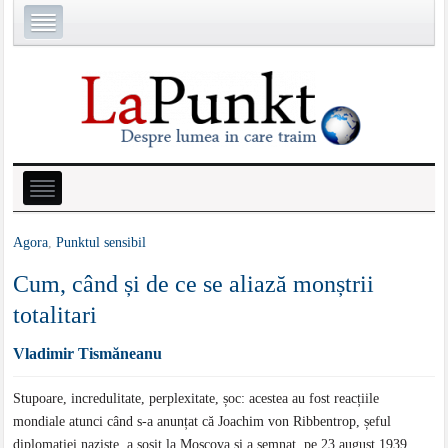
Agora
,
Punktul sensibil
Cum, când și de ce se aliază monștrii
totalitari
Vladimir Tismăneanu
Stupoare, incredulitate, perplexitate, șoc: acestea au fost reacțiile
mondiale atunci când s-a anunțat că Joachim von Ribbentrop, șeful
diplomației naziste, a sosit la Moscova și a semnat, pe 23 august 1939,