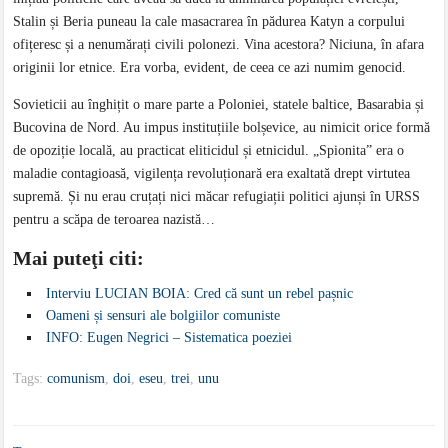
Stalin și Beria puneau la cale masacrarea în pădurea Katyn a corpului
ofițeresc și a nenumărați civili polonezi. Vina acestora? Niciuna, în afara
originii lor etnice. Era vorba, evident, de ceea ce azi numim genocid.
Sovieticii au înghițit o mare parte a Poloniei, statele baltice, Basarabia și
Bucovina de Nord. Au impus instituțiile bolșevice, au nimicit orice formă
de opoziție locală, au practicat eliticidul și etnicidul. „Spionita” era o
maladie contagioasă, vigilența revoluționară era exaltată drept virtutea
supremă. Și nu erau cruțați nici măcar refugiații politici ajunși în URSS
pentru a scăpa de teroarea nazistă…
Mai puteţi citi:
Interviu LUCIAN BOIA: Cred că sunt un rebel pașnic
Oameni și sensuri ale bolgiilor comuniste
INFO: Eugen Negrici – Sistematica poeziei
Tags:
comunism
,
doi
,
eseu
,
trei
,
unu