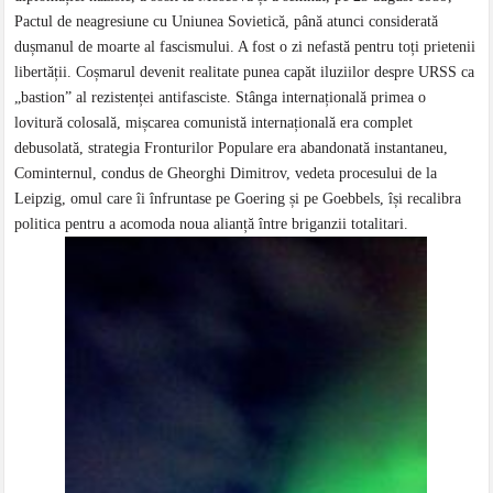
Pactul de neagresiune cu Uniunea Sovietică, până atunci considerată
dușmanul de moarte al fascismului. A fost o zi nefastă pentru toți prietenii
libertății. Coșmarul devenit realitate punea capăt iluziilor despre URSS ca
„bastion” al rezistenței antifasciste. Stânga internațională primea o
lovitură colosală, mișcarea comunistă internațională era complet
debusolată, strategia Fronturilor Populare era abandonată instantaneu,
Cominternul, condus de Gheorghi Dimitrov, vedeta procesului de la
Leipzig, omul care îi înfruntase pe Goering și pe Goebbels, își recalibra
politica pentru a acomoda noua alianță între briganzii totalitari.