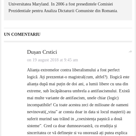
Universitatea Maryland. In 2006 a fost presedintele Comisiei
Prezidentiale pentru Analiza Dictaturii Comuniste din Romania.
UN COMENTARIU
Dușan Crstici
on 19 august 2018 at 9:45 am
Alianța extremelor contra liberalismului a fost perfect
logică. Ați prezzentat-o magistral(cum, altfel?). Ilogică este
alianța după mai puțin de doi ani, a lumii libere cu una din
extreme, sub încăpătoarea umbrela a antifascismului. Există
mai multe variante de antifascism, unele chiar (logic)
incompatibile! Cu toate acestea zeci de milioane de oameni
nevinovati(„vina” ar consta doar in data si locul mașterii) au
suferit murind sau trăind in „coexistența pașnică a două
sisteme”. Cred ca doar dumneavoastră, cu erudiția și
sinceritatea ce vă definește si va onorează ați putea explica