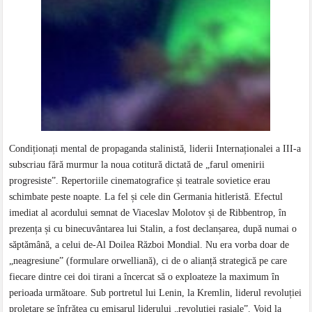
Condiționați mental de propaganda stalinistă, liderii Internaționalei a III-a
subscriau fără murmur la noua cotitură dictată de „farul omenirii
progresiste”. Repertoriile cinematografice și teatrale sovietice erau
schimbate peste noapte. La fel și cele din Germania hitleristă. Efectul
imediat al acordului semnat de Viaceslav Molotov și de Ribbentrop, în
prezența și cu binecuvântarea lui Stalin, a fost declanșarea, după numai o
săptămână, a celui de-Al Doilea Război Mondial. Nu era vorba doar de
„neagresiune” (formulare orwelliană), ci de o alianță strategică pe care
fiecare dintre cei doi tirani a încercat să o exploateze la maximum în
perioada următoare. Sub portretul lui Lenin, la Kremlin, liderul revoluției
proletare se înfrățea cu emisarul liderului „revoluției rasiale”. Vojd la