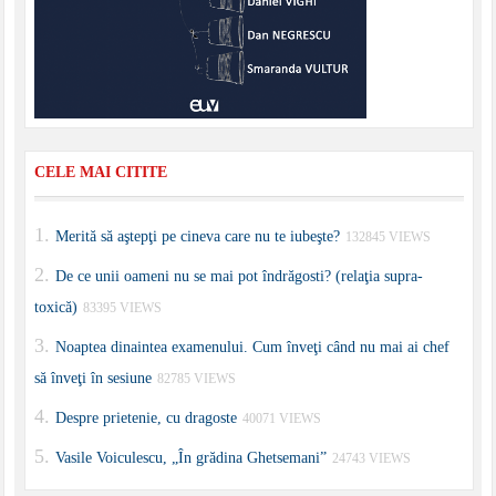
CELE MAI CITITE
Merită să aştepţi pe cineva care nu te iubeşte?
132845 VIEWS
De ce unii oameni nu se mai pot îndrăgosti? (relaţia supra-
toxică)
83395 VIEWS
Noaptea dinaintea examenului. Cum înveţi când nu mai ai chef
să înveţi în sesiune
82785 VIEWS
Despre prietenie, cu dragoste
40071 VIEWS
Vasile Voiculescu, „În grădina Ghetsemani”
24743 VIEWS