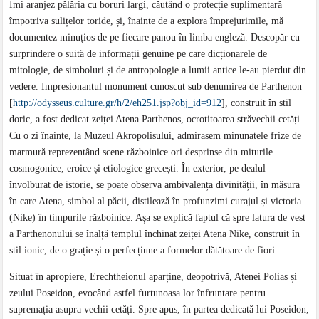
Îmi aranjez pălăria cu boruri largi, căutând o protecție suplimentară
împotriva sulițelor toride, și, înainte de a explora împrejurimile, mă
documentez minuțios de pe fiecare panou în limba engleză. Descopăr cu
surprindere o suită de informații genuine pe care dicționarele de
mitologie, de simboluri și de antropologie a lumii antice le-au pierdut din
vedere. Impresionantul monument cunoscut sub denumirea de Parthenon
[
http://odysseus.culture.gr/h/2/eh251.jsp?obj_id=912
], construit în stil
doric, a fost dedicat zeiței Atena Parthenos, ocrotitoarea străvechii cetăți.
Cu o zi înainte, la Muzeul Akropolisului, admirasem minunatele frize de
marmură reprezentând scene războinice ori desprinse din miturile
cosmogonice, eroice și etiologice grecești. În exterior, pe dealul
învolburat de istorie, se poate observa ambivalența divinității, în măsura
în care Atena, simbol al păcii, distilează în profunzimi curajul și victoria
(Nike) în timpurile războinice. Așa se explică faptul că spre latura de vest
a Parthenonului se înalță templul închinat zeiței Atena Nike, construit în
stil ionic, de o grație și o perfecțiune a formelor dătătoare de fiori.
Situat în apropiere, Erechtheionul aparține, deopotrivă, Atenei Polias și
zeului Poseidon, evocând astfel furtunoasa lor înfruntare pentru
supremația asupra vechii cetăți. Spre apus, în partea dedicată lui Poseidon,