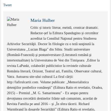
Tweet
Maria Hulber
Critic și istoric literar, eseistă, cronicar dramatic.
Redactor-șef la Editura Spandugino și cercetător
acreditat la Consiliul Naţional pentru Studierea
Arhivelor Securităţii. Doctor în filologie cu o teză susţinută la
Universitatea ,,Lucian Blaga” din Sibiu. Studii universitare
(Română-Franceză) şi postuniversitare (Literatură română şi
intertextualitate) la Universitatea de Vest din Timişoara. ,Editor la
revista LaPunkt, colaborări publicistice la revistele culturale
România literară, Orizont, Teatrul azi, Familia, Observator cultural,
Vatra. Autoarea site-ului cultural La firul cărții:
http://lafirulcartii.com. Volume publicate: „Memorialistica
detenţiilor postbelice româneşti” (Editura Ratio et revelatio, Oradea,
2015) – Premiul ,,M. G. Samarineanu” - Ex aequo pentru
devoțiunea cercetării destinelor frânte sub comunism, acordat de
Revista Familia pe anul 2016 – și „În sfera tăcerii. Richard
Wurmbrand în dosarele Securității” (Editura Ratio et revelatio,