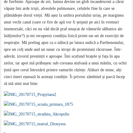
de fierbinte. Aproape de zei, lumea devine un glob incandescent a cărui
văpaie îmi arde irișii, alveolele pulmonare, celulele fine în care se
plămădește dorul vieții. Mă așez la umbra portalului uriaș, pe marginea
unui vechi canal (oare ce fire de apă vor fi șerpuit pe aici în vremuri
imemoriale, căci eu nu văd decât praf mușcat de vânturile sălbatice ale
înălțimilor?) și-mi recuperez condiția fizică printr-un set de exerciții de
respirație. Mă preling apoi ca o nălucă pe latura sudică a Parthenonului,
spre un colț unde aud un susur cu stropi de promisiuni răcoroase. Într-
adevăr, izvorul presimțit e aproape. Îmi scufund brațele și fața în apa
zeilor, iar apoi mă prăbușesc sub coroana stufoasă a unui măslin, cu ochii
țintă spre cerul întrezărit printre ramurile răzlețe. Alături de mine, alți
cinci tineri eșuează în aceeași condiție. Îi privesc zâmbind și parcă încep
să mă simt mai bine.