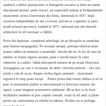
catalitică a ideilor platoniciene cu dialogurile socratice și dintr-un sistem
educațional devenit, peste veacuri, un respectabil arhetip al învățământului
renascentist: prima Universitate din Atena, întemeiată în 1837, după
cucerirea independenței de stat a Greciei, precum și a șaptezeci și patra
școală primară grecească, fondată în 1875, valoroasă mai ales datorită
arhitecturii în stil neoclasic a clădirii.
Privit din depărtare, complexul arheologic de pe Akropolis se aseamănă
unui bastion inexpugnabil. Pe versanții abrupți, pietrișul imbricat peste
straturi adânci de memorie a umanității, răscolit din loc în loc de oaze de
măslini cu frunze viguros ascuțite, pune o stavilă tenace în calea
vânturilor și a uitării. Odată descoperită intrarea de pe strada Dionysiou
Areopagitou, pe care o recomand, de altfel, viitorilor pelerini – căci mai
există o cale de acces, dinspre vechea Agora ateniană -, incursiunea
regresivă în timp poate începe… Pentru prima dată resimt căldura și mi se
pare că ascensiunea pașilor se sincronizează cu înfocarea treptată, dar
sigură, a unui imaginar termometru ambiental. Mi-aș dori ca în locul
încălțărilor moderne să port crepide comode, croite în stil antic și pliate
perfect pe confruntarea cu relieful accidentat. Nicăieri nu se prelinge