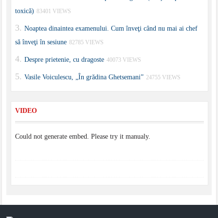
toxică)
83401 VIEWS
Noaptea dinaintea examenului. Cum înveţi când nu mai ai chef
să înveţi în sesiune
82785 VIEWS
Despre prietenie, cu dragoste
40073 VIEWS
Vasile Voiculescu, „În grădina Ghetsemani”
24755 VIEWS
VIDEO
Could not generate embed. Please try it manualy.