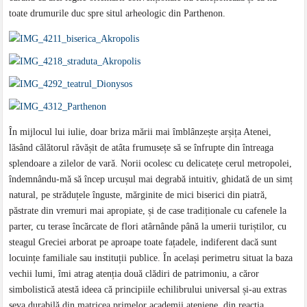
toate drumurile duc spre situl arheologic din Parthenon.
În mijlocul lui iulie, doar briza mării mai îmblânzește arșița Atenei,
lăsând călătorul răvășit de atâta frumusețe să se înfrupte din întreaga
splendoare a zilelor de vară. Norii ocolesc cu delicatețe cerul metropolei,
îndemnându-mă să încep urcușul mai degrabă intuitiv, ghidată de un simț
natural, pe străduțele înguste, mărginite de mici biserici din piatră,
păstrate din vremuri mai apropiate, și de case tradiționale cu cafenele la
parter, cu terase încărcate de flori atârnânde până la umerii turiștilor, cu
steagul Greciei arborat pe aproape toate fațadele, indiferent dacă sunt
locuințe familiale sau instituții publice. În același perimetru situat la baza
vechii lumi, îmi atrag atenția două clădiri de patrimoniu, a căror
simbolistică atestă ideea că principiile echilibrului universal și-au extras
seva durabilă din matricea primelor academii ateniene, din reacția