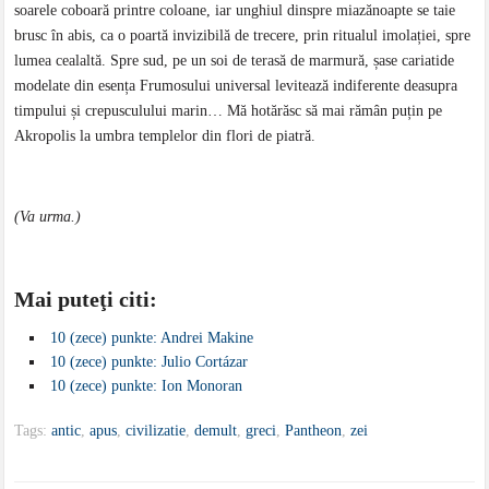
soarele coboară printre coloane, iar unghiul dinspre miazănoapte se taie
brusc în abis, ca o poartă invizibilă de trecere, prin ritualul imolației, spre
lumea cealaltă. Spre sud, pe un soi de terasă de marmură, șase cariatide
modelate din esența Frumosului universal levitează indiferente deasupra
timpului și crepusculului marin… Mă hotărăsc să mai rămân puțin pe
Akropolis la umbra templelor din flori de piatră.
(Va urma.)
Mai puteţi citi:
10 (zece) punkte: Andrei Makine
10 (zece) punkte: Julio Cortázar
10 (zece) punkte: Ion Monoran
Tags:
antic
,
apus
,
civilizatie
,
demult
,
greci
,
Pantheon
,
zei