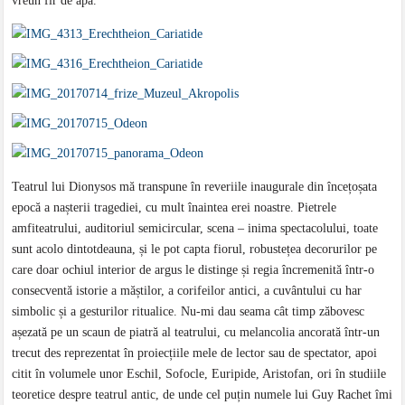
vreun fir de apă.
Teatrul lui Dionysos mă transpune în reveriile inaugurale din încețoșata
epocă a nașterii tragediei, cu mult înaintea erei noastre. Pietrele
amfiteatrului, auditoriul semicircular, scena – inima spectacolului, toate
sunt acolo dintotdeauna, și le pot capta fiorul, robustețea decorurilor pe
care doar ochiul interior de argus le distinge și regia încremenită într-o
consecventă istorie a măștilor, a corifeilor antici, a cuvântului cu har
simbolic și a gesturilor ritualice. Nu-mi dau seama cât timp zăbovesc
așezată pe un scaun de piatră al teatrului, cu melancolia ancorată într-un
trecut des reprezentat în proiecțiile mele de lector sau de spectator, apoi
citit în volumele unor Eschil, Sofocle, Euripide, Aristofan, ori în studiile
teoretice despre teatrul antic, de unde cel puțin numele lui Guy Rachet îmi