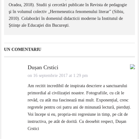
Oradea, 2018). Studii și cercetări publicate în Revista de pedagogie
şi în volumul colectiv „Hermeneutica fenomenului literar” (Sibiu,
2010). Colaborări în domeniul didacticii moderne la Institutul de
Ştiinţe ale Educaţiei din Bucureşti.
UN COMENTARIU
Dușan Crstici
on 16 septembrie 2017 at 1:29 pm
Am recitit incredibil de inspirata descriere a sanctuarului
primordial al civilizației noastre. Fotografiile, cu cât le
revăd, cu atât ma fascinează mai mult. Exponențial, cresc
regretele pentru cei patru ani de minunată lectură, pierduți.
Voi începe si eu, propria-mi regresiune in timp, pe cât de
instructiva, pe atât de dorită. Cu deosebit respect, Dușan
Crstici