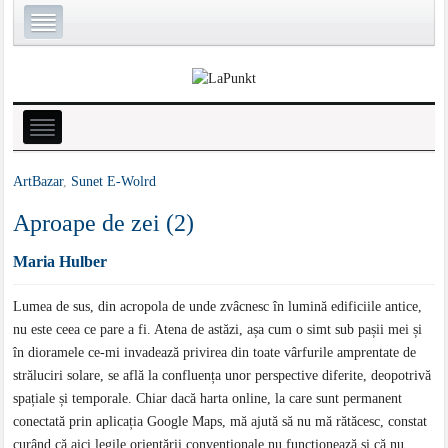
ArtBazar
,
Sunet E-Wolrd
Aproape de zei (2)
Maria Hulber
Lumea de sus, din acropola de unde zvâcnesc în lumină edificiile antice,
nu este ceea ce pare a fi. Atena de astăzi, așa cum o simt sub pașii mei și
în dioramele ce-mi invadează privirea din toate vârfurile amprentate de
străluciri solare, se află la confluența unor perspective diferite, deopotrivă
spațiale și temporale. Chiar dacă harta online, la care sunt permanent
conectată prin aplicația Google Maps, mă ajută să nu mă rătăcesc, constat
curând că aici legile orientării convenționale nu funcționează și că nu