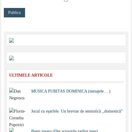
ULTIMELE ARTICOLE
MUSICA PURITAS DOMINICA (mesajele… )
Jocul cu eșarfele. Un breviar de semiotică ,,domestică”
Basm invers (Din scrisorile tatălui meu)