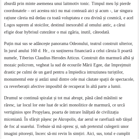
zburdă prin minte asemenea unui laitmotiv tonic. Timpul meu își pierde
coordonatele – ori acestea nici nu mai contează aici și acum -, iar singura
rațiune căreia mă dedau cu toată voluptatea e cea divină și cosmică, e acel
Logos suprem al stoicilor, destinul inexorabil al omului antic, a cărui
efigie doar hybrisul cutezător o mai zgâria, inutil, câteodată.
Puțin mai sus se adâncește panorama Odeonului, teatrul construit ulterior,
în jurul anului 160 d. Hr., cu susținerea financiară a celui căruia îi poartă
numele, Tiberius Claudius Herodes Atticus. Construit din marmură albă și
mozaic policrom, vegheat la sud de ecourile Mării Egee, dar împrejmuit
drastic pe culmi de un gard pentru a împiedica intruziunea turiștilor,
monumentul este și astăzi unul dintre cele mai căutate spații de spectacole,
cu reverberații afective imposibil de recuperat în altă parte a lumii.
Drumul se continuă spiralat și tot mai abrupt, până când măslinii se
răresc, iar locul lor este luat de scări monolitice de marmură, ce urcă
vertiginios spre Propylaea, poarta de intrare înălțată de civilizația
miceniană. În sfârșit pășesc pe Akropolis, dar aerul se rarefiază sub tăișul
de foc al soarelui. Trebuie să mă opresc și, sub pretextul culegerii unor
imagini pitorești, încerc să-mi revin în simțiri. Aici, sus, totul e cumplit