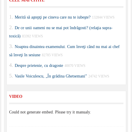
CELE MAI CITITE
Merită să aştepţi pe cineva care nu te iubeşte?
132844 VIEWS
De ce unii oameni nu se mai pot îndrăgosti? (relaţia supra-
toxică)
83392 VIEWS
Noaptea dinaintea examenului. Cum înveţi când nu mai ai chef
să înveţi în sesiune
82785 VIEWS
Despre prietenie, cu dragoste
40070 VIEWS
Vasile Voiculescu, „În grădina Ghetsemani”
24742 VIEWS
VIDEO
Could not generate embed. Please try it manualy.