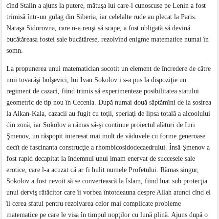
cînd Stalin a ajuns la putere, mătuşa lui care-l cunoscuse pe Lenin a fost
trimisă într-un gulag din Siberia, iar celelalte rude au plecat la Paris.
Nataşa Sidorovna, care n-a reuşi să scape, a fost obligată să devină
bucătăreasa fostei sale bucătărese, rezolvînd enigme matematice numai în
somn.
La propunerea unui matematician socotit un element de încredere de către
noii tovarăşi bolşevici, lui Ivan Sokolov i s-a pus la dispoziţie un
regiment de cazaci, fiind trimis să experimenteze posibilitatea statului
geometric de tip nou în Cecenia. După numai două săptămîni de la sosirea
la Alkan-Kala, cazacii au fugit cu toţii, speriaţi de lipsa totală a alcoolului
din zonă, iar Sokolov a rămas să-şi continue proiectul alături de Iuri
Şmenov, un răspopit interesat mai mult de văduvele cu forme generoase
decît de fascinanta construcţie a rhombicosidodecaedrului. Însă Şmenov a
fost rapid decapitat la îndemnul unui imam enervat de succesele sale
erotice, care l-a acuzat că ar fi hulit numele Profetului. Rămas singur,
Sokolov a fost nevoit să se convertească la Islam, fiind luat sub protecţia
unui derviş rătăcitor care îi vorbea întotdeauna despre Allah atunci cînd el
îi cerea sfatul pentru rezolvarea celor mai complicate probleme
matematice pe care le visa în timpul nopţilor cu lună plină. Ajuns după o