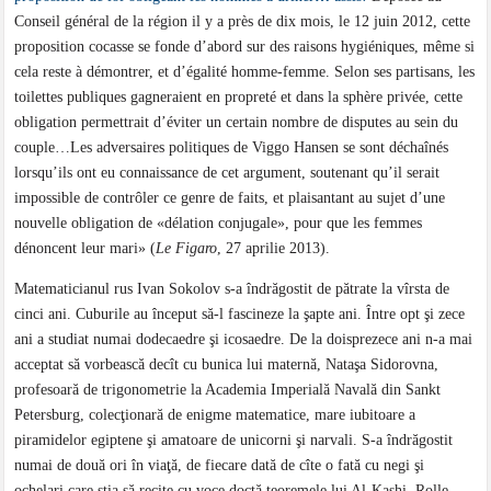
Conseil général de la région il y a près de dix mois, le 12 juin 2012, cette
proposition cocasse se fonde d’abord sur des raisons hygiéniques, même si
cela reste à démontrer, et d’égalité homme-femme. Selon ses partisans, les
toilettes publiques gagneraient en propreté et dans la sphère privée, cette
obligation permettrait d’éviter un certain nombre de disputes au sein du
couple…Les adversaires politiques de Viggo Hansen se sont déchaînés
lorsqu’ils ont eu connaissance de cet argument, soutenant qu’il serait
impossible de contrôler ce genre de faits, et plaisantant au sujet d’une
nouvelle obligation de «délation conjugale», pour que les femmes
dénoncent leur mari» (
Le Figaro
, 27 aprilie 2013).
Matematicianul rus Ivan Sokolov s-a îndrăgostit de pătrate la vîrsta de
cinci ani. Cuburile au început să-l fascineze la şapte ani. Între opt şi zece
ani a studiat numai dodecaedre şi icosaedre. De la doisprezece ani n-a mai
acceptat să vorbească decît cu bunica lui maternă, Nataşa Sidorovna,
profesoară de trigonometrie la Academia Imperială Navală din Sankt
Petersburg, colecţionară de enigme matematice, mare iubitoare a
piramidelor egiptene şi amatoare de unicorni şi narvali. S-a îndrăgostit
numai de două ori în viaţă, de fiecare dată de cîte o fată cu negi şi
ochelari care ştia să recite cu voce doctă teoremele lui Al-Kashi, Rolle,