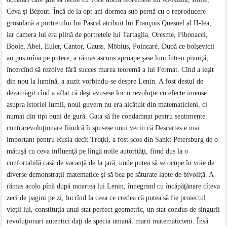
Ceva şi Bézout. Încă de la opt ani dormea sub pernă cu o reproducere
grosolană a portretului lui Pascal atribuit lui François Quesnel al II-lea,
iar camera lui era plină de portretele lui Tartaglia, Oresme, Fibonacci,
Boole, Abel, Euler, Cantor, Gauss, Möbius, Poincaré. După ce bolşevicii
au pus mîna pe putere, a rămas ascuns aproape şase luni într-o pivniţă,
încercînd să rezolve fără succes marea teoremă a lui Fermat. Cînd a ieşit
din nou la lumină, a auzit vorbindu-se despre Lenin. A fost destul de
dezamăgit cînd a aflat că deşi avusese loc o revoluţie cu efecte imense
asupra istoriei lumii, noul guvern nu era alcătuit din matematicieni, ci
numai din tipi buni de gură. Gata să fie condamnat pentru sentimente
contrarevoluţionare fiindcă îi spusese unui vecin că Descartes e mai
important pentru Rusia decît Troţki, a fost scos din Sankt Petersburg de o
mătuşă cu ceva influenţă pe lîngă noile autorităţi, fiind dus la o
confortabilă casă de vacanţă de la ţară, unde putea să se ocupe în voie de
diverse demonstraţii matematice şi să bea pe săturate lapte de bivoliţă. A
rămas acolo pînă după moartea lui Lenin, înnegrind cu încăpăţănare cîteva
zeci de pagini pe zi, lucrînd la ceea ce credea că putea să fie proiectul
vieţii lui, constituţia unui stat perfect geometric, un stat condus de singurii
revoluţionari autentici daţi de specia umană, marii matematicieni. Însă