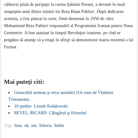
călătorie plină de peripeţii la curtea Şahului Persiei, a devenit în mod
neaşteptat unul dintre intimii lui Reza Khan Pahlavi. După abdicarea
acestuia, a fost păstrat la curte, fiind desemnat în 1950 de către
Mohammad Reza Pahlavi responsabil al Programului Iranian pentru Noua
Geometrie. A fost asasinat în timpul Revoluţiei iraniene, pe cînd se
pregătea să anunţe că a reuşit în sfîrşit să demonstreze marea teoremă a lui
Fermat.
Mai puteţi citi:
Genocidul armean şi etica neuitării (Un eseu de Vladimir
Tismaneanu…
10 punkte: Leszek Kołakowski
REVEL /RICARD: Călugărul şi filozoful
Tags:
luna
,
ok
,
om
,
Siberia
,
Stalin