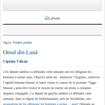
Agora
,
Punkte punkte
Omul din Lună
Ciprian Vălcan
«Un député suédois va défendre cette semaine une loi obligeant les
hommes à uriner assis. Objectif selon lui : améliorer l’hygiène, renforcer
l’égalité homme-femme et lutter contre le cancer de la prostate. Viggo
Hansen a peut-être trouvé le moyen de mettre un terme à certaines
disputes conjugales. Ce député de gauche suédois va défendre cette
semaine, dans la région de Södermanland, près de Stockholm,
une
proposition de loi obligeant les hommes à uriner
…
assis!
Déposée au