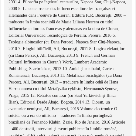
2001 4. Filosofia pe înţelesul centaurilor, Napoca Star, Cluj-Napoca,
2008 5. La concurrence des influences culturelles françaises et
allemandes dans l’oeuvre de Cioran, Editura ICR, Bucureşti, 2008 –
traducere în limba spaniolă de Maria Liliana Herrera cu titlul
Influencias culturales francesas y alemanas en la obra de Cioran,
Editorial Universidad Tecnologica de Pereira, Pereira, 2016 6.
Teologia albinoşilor (cu Dana Percec), Napoca Star Cluj-Napoca,
2010 7. Elogiul bîlbîielii, All, Bucureşti, 2011 8. Logica elefanţilor
(cu Dana Percec), All, Bucureşti, 2013 9. French and German
Cultural Influences in Cioran’s Work, Lambert Academic
Publishing, Saarbrücken, 2013 10. Amiel şi canibalul, Cartea
Românească, Bucureşti, 2013 11. Metafizica bicicliştilor (cu Dana
Percec), All, Bucureşti, 2013 – traducere în limba cehă de Hana
Herrmannova cu titlul Metafyzika cyklistu, Herrmann&Synove,
Praga, 2015 12. Retratos con azar (cu Saul Yurkievich şi Ilinca
Ilian), Editorial Desde Abajo, Bogota, 2014 13. Cioran, un
aventurier nemişcat, All, Bucureşti, 2015 Volume electronice O
suicida ou a era do niilismo – traducere în limba portugheză
braziliană de Fernando Klabin, Zazie, Rio de Janeiro, 2016 Articole
– 400 de studii, interviuri şi eseuri publicate în limbile română,
maghiară, sîrbă, cehă, polonă, germană, franceză, engleză, spaniolă,