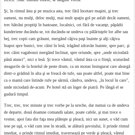
Şi, în ritmul ăsta şi pe muzica asta, trec fără încetare maşini, şi trec
oameni, nu mulţi, deloc mulţi, mai mult spaţiu gol pe asfalt decât oameni,
trec bătrâni proptiţi în bastoane, localnici, cei fără de vacanţe, păpădii
kunderiene ducându-se, tot ducându-se undeva cu pălăriuţele lor albe sau
bej, trec copii cam grăsuni, mergând câţiva paşi înainte şi alţi câţiva
înapoi spre bunici, trec câini în lesă, trăgând zdravăn înainte, spre parc, şi
trec câini vagabonzi mergând înclinat, spre oriunde, spre „unde niciodată
până atunci”, nici o lesă. Şi trece vântul, vântul ăsta ca o fiinţă, scuturând
steagurile de la hotelul de peste drum, ca un motan însingurat care aleargă
dintr-o grădină în alta şi se freacă de tufe, sau poate altfel, poate mai bine
ca o mamă care întinde rufe pe sârmă, cândva, undeva, „în locul în care”,
unde niciodată de-acum. Pe hotel stă un înger de piatră. Pe lângă el se
gudură timpul.
Trec, trec, trec minute şi trec vorbe pe la ureche, dar numai ca de undeva
de departe, două doamne comandă salate, poate cafele, şi mai trece o
vreme, apoi fata din faţa mea plăteşte şi pleacă, nici un sunet, o văd cum
iese pe uşă, o văd cum iese în stradă, se alătură şuvoiului, îi prinde ritmul
imediat, o prinde ritmul imediat, traversează pe verde şi pleacă, vântul