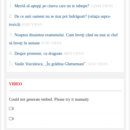
Merită să aştepţi pe cineva care nu te iubeşte?
132844 VIEWS
De ce unii oameni nu se mai pot îndrăgosti? (relaţia supra-
toxică)
83393 VIEWS
Noaptea dinaintea examenului. Cum înveţi când nu mai ai chef
să înveţi în sesiune
82785 VIEWS
Despre prietenie, cu dragoste
40070 VIEWS
Vasile Voiculescu, „În grădina Ghetsemani”
24743 VIEWS
VIDEO
Could not generate embed. Please try it manualy.