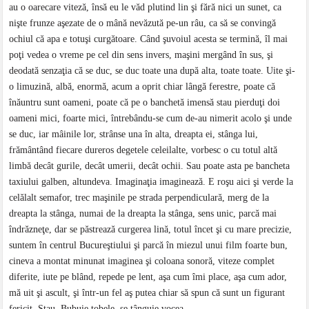
au o oarecare viteză, însă eu le văd plutind lin şi fără nici un sunet, ca
nişte frunze aşezate de o mână nevăzută pe-un râu, ca să se convingă
ochiul că apa e totuşi curgătoare. Când şuvoiul acesta se termină, îl mai
poţi vedea o vreme pe cel din sens invers, maşini mergând în sus, şi
deodată senzaţia că se duc, se duc toate una după alta, toate toate. Uite şi-
o limuzină, albă, enormă, acum a oprit chiar lângă ferestre, poate că
înăuntru sunt oameni, poate că pe o banchetă imensă stau pierduţi doi
oameni mici, foarte mici, întrebându-se cum de-au nimerit acolo şi unde
se duc, iar mâinile lor, strânse una în alta, dreapta ei, stânga lui,
frământând fiecare dureros degetele celeilalte, vorbesc o cu totul altă
limbă decât gurile, decât umerii, decât ochii. Sau poate asta pe bancheta
taxiului galben, altundeva. Imaginaţia imaginează. E roşu aici şi verde la
celălalt semafor, trec maşinile pe strada perpendiculară, merg de la
dreapta la stânga, numai de la dreapta la stânga, sens unic, parcă mai
îndrăzneţe, dar se păstrează curgerea lină, totul încet şi cu mare precizie,
suntem în centrul Bucureştiului şi parcă în miezul unui film foarte bun,
cineva a montat minunat imaginea şi coloana sonoră, viteze complet
diferite, iute pe blând, repede pe lent, aşa cum îmi place, aşa cum ador,
mă uit şi ascult, şi într-un fel aş putea chiar să spun că sunt un figurant
fericit. Stau. Bubuie tobele, se tânguie vocea.