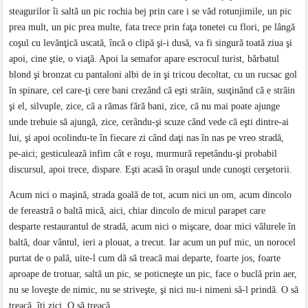
steagurilor îi saltă un pic rochia bej prin care i se văd rotunjimile, un pic
prea mult, un pic prea multe, fata trece prin faţa tonetei cu flori, pe lângă
coşul cu levănţică uscată, încă o clipă şi-i dusă, va fi singură toată ziua şi
apoi, cine ştie, o viaţă. Apoi la semafor apare escrocul turist, bărbatul
blond şi bronzat cu pantaloni albi de in şi tricou decoltat, cu un rucsac gol
în spinare, cel care-ţi cere bani crezând că eşti străin, susţinând că e străin
şi el, silvuple, zice, că a rămas fără bani, zice, că nu mai poate ajunge
unde trebuie să ajungă, zice, cerându-şi scuze când vede că eşti dintre-ai
lui, şi apoi ocolindu-te în fiecare zi când daţi nas în nas pe vreo stradă,
pe-aici; gesticulează infim cât e roşu, murmură repetându-şi probabil
discursul, apoi trece, dispare. Eşti acasă în oraşul unde cunoşti cerşetorii.
Acum nici o maşină, strada goală de tot, acum nici un om, acum dincolo
de fereastră o baltă mică, aici, chiar dincolo de micul parapet care
desparte restaurantul de stradă, acum nici o mişcare, doar mici vălurele în
baltă, doar vântul, ieri a plouat, a trecut. Iar acum un puf mic, un norocel
purtat de o pală, uite-l cum dă să treacă mai departe, foarte jos, foarte
aproape de trotuar, saltă un pic, se poticneşte un pic, face o buclă prin aer,
nu se loveşte de nimic, nu se striveşte, şi nici nu-i nimeni să-l prindă. O să
treacă, îţi zici. O să treacă.