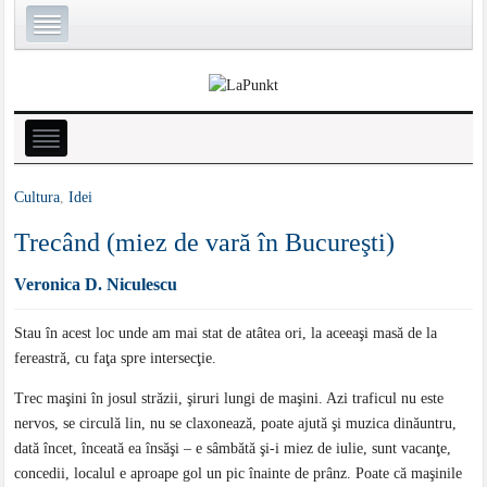
Cultura
,
Idei
Trecând (miez de vară în Bucureşti)
Veronica D. Niculescu
Stau în acest loc unde am mai stat de atâtea ori, la aceeaşi masă de la
fereastră, cu faţa spre intersecţie.
Trec maşini în josul străzii, şiruri lungi de maşini. Azi traficul nu este
nervos, se circulă lin, nu se claxonează, poate ajută şi muzica dinăuntru,
dată încet, înceată ea însăşi – e sâmbătă şi-i miez de iulie, sunt vacanţe,
concedii, localul e aproape gol un pic înainte de prânz. Poate că maşinile