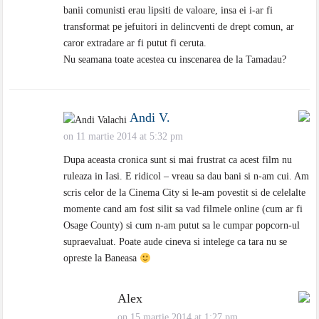
banii comunisti erau lipsiti de valoare, insa ei i-ar fi
transformat pe jefuitori in delincventi de drept comun, ar
caror extradare ar fi putut fi ceruta.
Nu seamana toate acestea cu inscenarea de la Tamadau?
Andi V.
on 11 martie 2014 at 5:32 pm
Dupa aceasta cronica sunt si mai frustrat ca acest film nu
ruleaza in Iasi. E ridicol – vreau sa dau bani si n-am cui. Am
scris celor de la Cinema City si le-am povestit si de celelalte
momente cand am fost silit sa vad filmele online (cum ar fi
Osage County) si cum n-am putut sa le cumpar popcorn-ul
supraevaluat. Poate aude cineva si intelege ca tara nu se
opreste la Baneasa
Alex
on 15 martie 2014 at 1:27 pm