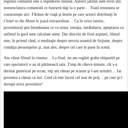
regimul comunist este o înşelătorie imensă. Autorii jafului sunt evrei din
nomenclatura comunistă ce fuseseră daţi la o parte… Toată tensiunea se
construieşte aici. Fărâme de viaţă şi destin pe care actorii distribuiţi în
Closer to the Moon
le joacă extraordinar… Ca în orice istorie,
povestitorul ştie întotdeauna ce va urma: emoţia, nerăbdarea, aşteptarea cu
sufletul la gură sunt calculate atent. Dar dincolo de firul acţiunii, filmul
este, în primul rând, o meditaţie despre nevoia noastră de ficţiune, despre
condiţia personajelor şi, mai ales, despre cel care le pune în scenă.
Am văzut filmul la cinema… La final, nu am regăsit graba obişnuită pe
care spectatorii o au să părăsească sala. Timp de câteva minute, cât s-a
derulat genericul pe ecran, toţi am rămas pe scaune şi l-am urmărit… Iar
povestea a rămas cu noi. Cred că este lucrul cel mai de preţ… pe care şi-l
doreşte orice povestitor!