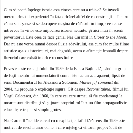
Cum să poată înţelege istoria asta cineva care nu a trăit-o? Se invocă
mereu primatul experienţei în faţa oricărei altfel de reconstrucţii… Pentru
că nu sunt şanse să se descopere maşina de călătorit în timp, ceea ce se
întrevede în viitor este mijlocirea istoriei netrăite. Şi aici intră în scenă
povestitorul. Este ceea ce face genial Nae Caranfil în
Closer to the Moon
.
Dar nu este vorba numai despre iluzia adevărului, aşa cum fac multe filme
artistice aşa-zis istorice, ci, mai degrabă, avem o afirmaţie frontală despre
iluzoriul care există în orice reconstituire.
Povestea este cea a jafului din 1959 de la Banca Naţională, când un grup
de foşti membri ai nomenclaturii comuniste fac un act, aparent, lipsit de
sens. Documentarul lui Alexandru Solomon,
Marele jaf comunist
din
2004, nu propune o explicaţie sigură. Cât despre
Reconstituirea
, filmul lui
Virgil Calotescu, din 1960, în care cei care urmau să fie condamnaţi la
moarte sunt distribuiţi să-şi joace propriul rol într-un film propagandistic-
educativ, este pur şi simplu grotesc.
Nae Caranfil închide cercul cu o explicaţie. Jaful fără sens din 1959 este
motivat de revolta unor oameni care înţeleg că viitorul propovăduit de