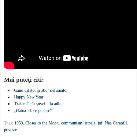
Mai puteţi citi:
Gând călător şi zbor nefumător
Happy New Year
Traian T. Coşovei – la adio
„Haina-l face pe om?”
Tags:
1959
,
Closer to the Moon
,
communism
,
istorie
,
jaf
,
Nae Caranfil
,
poveste