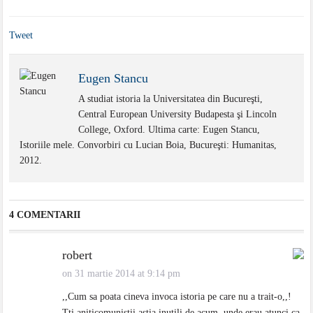
Tweet
Eugen Stancu
A studiat istoria la Universitatea din Bucureşti,
Central European University Budapesta şi Lincoln
College, Oxford. Ultima carte: Eugen Stancu,
Istoriile mele. Convorbiri cu Lucian Boia, Bucureşti: Humanitas,
2012.
4 COMENTARII
robert
on 31 martie 2014 at 9:14 pm
,,Cum sa poata cineva invoca istoria pe care nu a trait-o,,!
Tti aniticomunistii astia inutili de acum, unde erau atunci ca