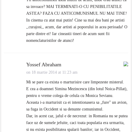
sa invoace? MAI TERMINATI-O CU PENIBILITATILE
ASTEA? FAZA CU ANTICOMUNISMUL NU MAI TINE!
In cinema cu atat mai putin! Cine sa mai dea bani pe artisti
,,curajosi,, acum, dar artisti ai poporului in acea perioada! O
parte dintre ei! Iar cineastii tineri de acum sunt fii
nomenclaturistilor de atunci!
Yossef Abraham
on 18 martie 2014 at 11:23 am
Mi se pare ca exista o marturisire care limpezeste misterul.
E cea a doamnei Simina Mezincescu (din lotul Noica-Pillat),
pentru o vreme colega de celula cu Monica Sevianu.
Aceasta i-a marturisit ca ei intentionasera sa „fure” un avion,
sa fuga in Occident si sa denunte comunismul.
Dar, in acest caz, jaful e de necrezut: in Romania nu se putea
face uz de sumele jefuite, caci toata populatia era urmarita,
si nu exista posibilitatea spalarii banilor; iar in Occident,