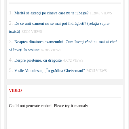
Merită să aştepţi pe cineva care nu te iubeşte?
132845 VIEWS
De ce unii oameni nu se mai pot îndrăgosti? (relaţia supra-
toxică)
83395 VIEWS
Noaptea dinaintea examenului. Cum înveţi când nu mai ai chef
să înveţi în sesiune
82785 VIEWS
Despre prietenie, cu dragoste
40072 VIEWS
Vasile Voiculescu, „În grădina Ghetsemani”
24745 VIEWS
VIDEO
Could not generate embed. Please try it manualy.