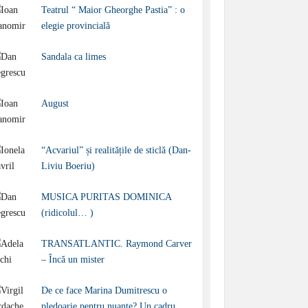
Teatrul “ Maior Gheorghe Pastia” : o
elegie provincială
Sandala ca limes
August
“Acvariul” și realitățile de sticlă (Dan-
Liviu Boeriu)
MUSICA PURITAS DOMINICA
(ridicolul… )
TRANSATLANTIC. Raymond Carver
– Încă un mister
De ce face Marina Dumitrescu o
pledoarie pentru nuanțe? Un cadru