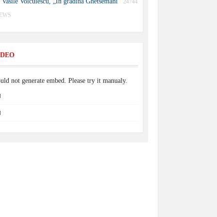
Vasile Voiculescu, „În grădina Ghetsemani”
24744
IEWS
IDEO
uld not generate embed. Please try it manualy.