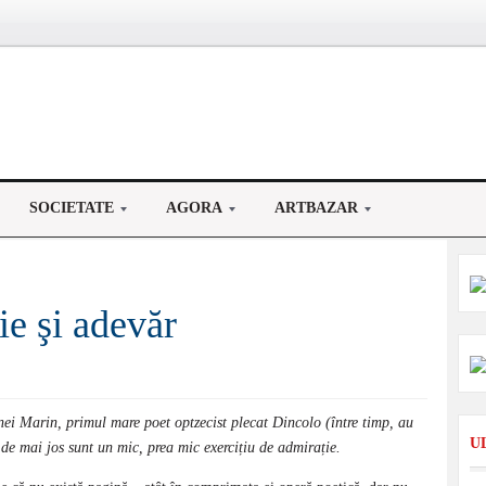
SOCIETATE
AGORA
ARTBAZAR
e şi adevăr
ei Marin, primul mare poet optzecist plecat Dincolo (între timp, au
U
e mai jos sunt un mic, prea mic exercițiu de admirație.