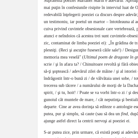
Supratema poeziei Marianei Marin e adevărul. Aproape
mai puţin în confesiunile risipite în interviul luat de 
redevabilă înţelegerii poeziei ca discurs despre adevăr
un testimoniu, iar poetul un martor – întotdeauna al ac
cuiva privind cuvintele obsesionale care vertebrează, p
atunci e neîndoios că acestea trei sunt cuvintele-obse
zic, contaminat de limba poeziei ei): „În grădina de tran
plesniţi. (Reci şi ascuţite fuseseră căile sale!) / Desig
memoria mea veselă” (
Ultimul poem de dragoste în gr
scrie / şi în afara ta? / Chinuitoare revoltă şi fără obie
să-ţi şoptească / adevărul zilei de mâine / şi al istoriei
îndrăgostit într-o bună zi / de vâlvătaia unei sobe, / to
trecerea sub tăcere / a numărului de morţi de la Dach
spirit, / şi tu, hoit! / Poate se va vorbi într-o zi / şi 
gunoiul cât muntele de mare, / cât neputinţa şi bestiali
departe. Cine ar avea dorinţa să editeze o antologie es
putea, pur şi simplu, să caute (sau să dea un
find
, dup
ajunge astfel direct la centrii nervoşi ai poeziei ei.
S-ar putea zice, prin urmare, că există poeţi ai adevăr