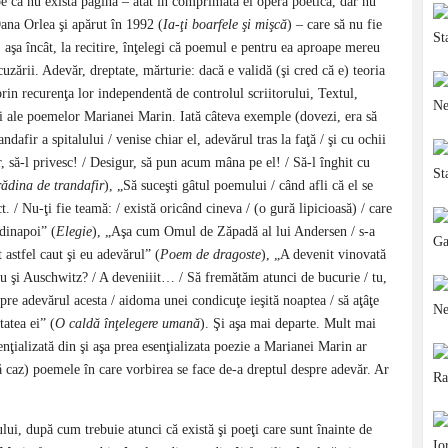
 că nu există pagină – atât în comprimata ei operă poetică, dar nu
Oana Orlea şi apărut în 1992 (
Ia-ţi boarfele şi mişcă
) – care să nu fie
; aşa încât, la recitire, înţelegi că poemul e pentru ea aproape mereu
uzării. Adevăr, dreptate, mărturie: dacă e validă (şi cred că e) teoria
rin recurenţa lor independentă de controlul scriitorului, Textul,
sii ale poemelor Marianei Marin. Iată câteva exemple (dovezi, era să
dafir a spitalului / venise chiar el, adevărul tras la faţă / şi cu ochii
ur, să-l privesc! / Desigur, să pun acum mâna pe el! / Să-l înghit cu
ădina de trandafir
), „Să suceşti gâtul poemului / când afli că el se
ct. / Nu-ţi fie teamă: / există oricând cineva / (o gură lipicioasă) / care
 dinapoi” (
Elegie
), „Aşa cum Omul de Zăpadă al lui Andersen / s-a
t astfel caut şi eu adevărul” (
Poem de dragoste
), „A devenit vinovată
au şi Auschwitz? / A deveniiit… / Să fremătăm atunci de bucurie / tu,
despre adevărul acesta / aidoma unei condicuţe ieşită noaptea / să aţâţe
tatea ei” (
O caldă înţelegere umană
). Şi aşa mai departe. Mult mai
enţializată din şi aşa prea esenţializata poezie a Marianei Marin ar
ă caz) poemele în care vorbirea se face de-a dreptul despre adevăr. Ar
ului, după cum trebuie atunci că există şi poeţi care sunt înainte de