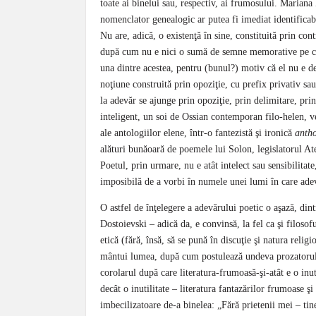
toate ai binelui sau, respectiv, ai frumosului. Mariana 
nomenclator genealogic ar putea fi imediat identificabi
Nu are, adică, o existenţă în sine, constituită prin cont
după cum nu e nici o sumă de semne memorative pe care
una dintre acestea, pentru (bunul?) motiv că el nu e de
noţiune construită prin opoziţie, cu prefix privativ sa
la adevăr se ajunge prin opoziţie, prin delimitare, pri
inteligent, un soi de Ossian contemporan filo-helen, ve
ale antologiilor elene, într-o fantezistă şi ironică
anth
alături bunăoară de poemele lui Solon, legislatorul At
Poetul, prin urmare, nu e atât intelect sau sensibilitate
imposibilă de a vorbi în numele unei lumi în care adev
O astfel de înţelegere a adevărului poetic o aşază, di
Dostoievski – adică da, e convinsă, la fel ca şi filosof
etică (fără, însă, să se pună în discuţie şi natura relig
mântui lumea, după cum postulează undeva prozatorul 
corolarul după care literatura-frumoasă-şi-atât e o inut
decât o inutilitate – literatura fantazărilor frumoase şi 
imbecilizatoare de-a binelea: „Fără prietenii mei – tin