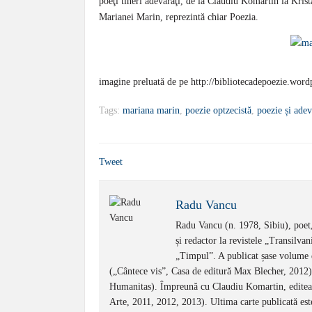
poeţi tineri adevăraţi, de la Claudiu Komartin la Krist
Marianei Marin, reprezintă chiar Poezia.
imagine preluată de pe http://bibliotecadepoezie.wor
Tags:
mariana marin
,
poezie optzecistă
,
poezie și adev
Tweet
Radu Vancu
Radu Vancu (n. 1978, Sibiu), poet,
și redactor la revistele „Transilvan
„Timpul”. A publicat șase volume d
(„Cântece vis”, Casa de editură Max Blecher, 2012) 
Humanitas). Împreună cu Claudiu Komartin, editeaz
Arte, 2011, 2012, 2013). Ultima carte publicată est