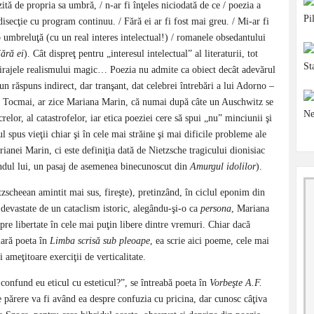
zită de propria sa umbră, / n-ar fi înţeles niciodată de ce / poezia a
 disecţie cu program continuu. / Fără ei ar fi fost mai greu. / Mi-ar fi
b umbreluţă (cu un real interes intelectual!) / romanele obsedantului
ără ei
). Cât dispreţ pentru „interesul intelectual” al literaturii, tot
 mirajele realismului magic… Poezia nu admite ca obiect decât adevărul
un răspuns indirect, dar tranşant, dat celebrei întrebări a lui Adorno –
 Tocmai, ar zice Mariana Marin, că numai după câte un Auschwitz se
relor, al catastrofelor, iar etica poeziei cere să spui „nu” minciunii şi
l spus vieţii chiar şi în cele mai străine şi mai dificile probleme ale
anei Marin, ci este definiţia dată de Nietzsche tragicului dionisiac
ândul lui, un pasaj de asemenea binecunoscut din
Amurgul idolilor
).
ietzscheean amintit mai sus, fireşte), pretinzând, în ciclul eponim din
devastate de un cataclism istoric, alegându-şi-o ca
persona
, Mariana
re libertate în cele mai puţin libere dintre vremuri. Chiar dacă
lară poeta în
Limba scrisă sub pleoape
, ea scrie aici poeme, cele mai
i ameţitoare exerciţii de verticalitate.
confund eu eticul cu esteticul?”, se întreabă poeta în
Vorbeşte A.F.
e părere va fi având ea despre confuzia cu pricina, dar cunosc câţiva