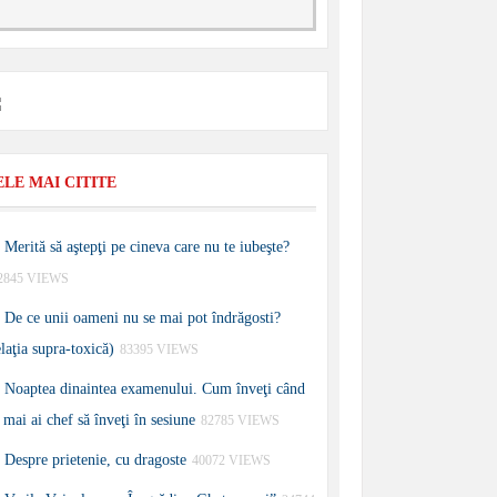
ELE MAI CITITE
Merită să aştepţi pe cineva care nu te iubeşte?
2845 VIEWS
De ce unii oameni nu se mai pot îndrăgosti?
elaţia supra-toxică)
83395 VIEWS
Noaptea dinaintea examenului. Cum înveţi când
 mai ai chef să înveţi în sesiune
82785 VIEWS
Despre prietenie, cu dragoste
40072 VIEWS