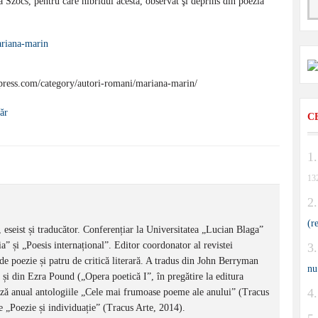
a Szocs, pentru care hibridul acesta, observat şi deprins din poezia
dpress.com/category/autori-romani/mariana-marin/
ăr
C
13
(r
 eseist și traducător. Conferențiar la Universitatea „Lucian Blaga”
ia” și „Poesis internațional”. Editor coordonator al revistei
e poezie și patru de critică literară. A tradus din John Berryman
nu
și din Ezra Pound („Opera poetică I”, în pregătire la editura
ă anual antologiile „Cele mai frumoase poeme ale anului” (Tracus
e „Poezie și individuație” (Tracus Arte, 2014).