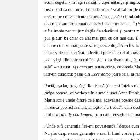
acum degetul / în faţa realităţii. Uşor nătângă şi îngro
fost invadată de mirosul măcelăriilor / şi al sălilor de
crescut pe creier micuţa ciupercă burgheză / citind su
deceniu / sau problematica prozei sudamericane…” (
F
atâta ironie pentru jumătăţile de adevăruri şi pentru
pur şi dur; ba chiar cu atât mai pur, cu cât mai dur. E 
anume cum se mai poate scrie poezie după Auschwitz.
poate scrie cu adevărat; adevărul poeziei e cel al masac
„da” vieţii din epicentrul însuşi al cataclismului. „Da-u
sale” – nu sunt, aşa cum am putea crede, cuvintele Mari
într-un cunoscut pasaj din
Ecce homo
(care reia, la r
Poetă, aşadar, tragică şi dionisiacă (în acest înţeles n
Aripa secretă
, că vorbeşte în numele unei Anne Frank 
Marin scrie unele dintre cele mai adevărate poeme desp
„vremea poemului înalt, ameţitor / a trecut”, cum dec
multe
vertically challenged
, prin care reuşeşte cele ma
„Unde o fi generaţia / să-mi povestească / despre cum 
Nu ştiu despre care generaţie o mai fi fiind vorba şi c