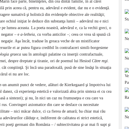
Marin face parte, bineînţeles, din cea dintâi familie, în al cărei
lă prin aceea că, pentru ea, adevărul e evident, dar nu e o evidenţă.
ragere sumativă şi holistică din evidenţele obiective ale realităţii;
 ochiul iniţiat le deduce din substanţa lumii – adevărul nu e nici
 pe lumea aceasta. La poeta noastră, adevărul e, ca la vechii greci, o
u negator – e
a-letheia
, cu vorba anticilor –; ceea ce vrea să spună că
n negaţie. Aşa încât, traduse în greaca veche de un mistificator
rsurile ei ar putea figura credibil în contrafaceri simili-borgesiene
ologia graeca
sau în antologii palatine cu inserţii contrafactuale,
enei, despre dreptate şi tiranie, ori de poemul lui Hesiod
Către regi
.
, cât conştiinţă. Şi încă una paradoxală, pusă de sine însăşi în situaţia
ărul ei nu are loc.
ntr-un anumit punct de vedere, alături de Kierkegaard şi împotriva lui
ul danez, că experienţa estetică e valorizată abia prin sinteza ei cu cea
ioasă a sintezei); şi nu, în nici un caz nu frumuseţea e cea care va
rus. Convingeri axiomatice din care se desface cu necesitate
ilitate – nici măcar dulce, ci ca fierea de amară; ba chiar mai rău
a adevărurilor călduţe e, indiferent de calitatea ei strict estetică,
erii poeţi germani din România – / subiectivitatea şi-ar mai fi supt şi