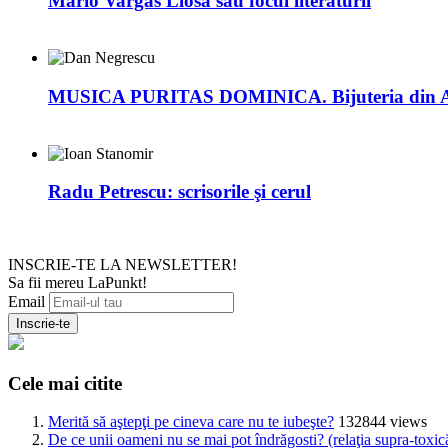
Mario Vargas Llosa sau focul literaturii
MUSICA PURITAS DOMINICA. Bijuteria din
Radu Petrescu: scrisorile şi cerul
INSCRIE-TE LA NEWSLETTER!
Sa fii mereu LaPunkt!
Email
Cele mai citite
Merită să aştepţi pe cineva care nu te iubeşte?
132844 views
De ce unii oameni nu se mai pot îndrăgosti? (relaţia supra-toxic