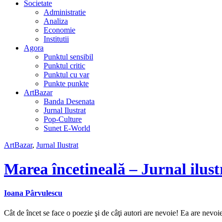
Societate
Administratie
Analiza
Economie
Institutii
Agora
Punktul sensibil
Punktul critic
Punktul cu var
Punkte punkte
ArtBazar
Banda Desenata
Jurnal Ilustrat
Pop-Culture
Sunet E-World
ArtBazar
,
Jurnal Ilustrat
Marea încetineală – Jurnal ilust
Ioana Pârvulescu
Cât de încet se face o poezie şi de câţi autori are nevoie! Ea are nevoie