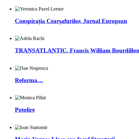
Conspirația Cearșafurilor, Jurnal European
TRANSATLANTIC. Francis William Bourdillon –
Reforma…
Potolire