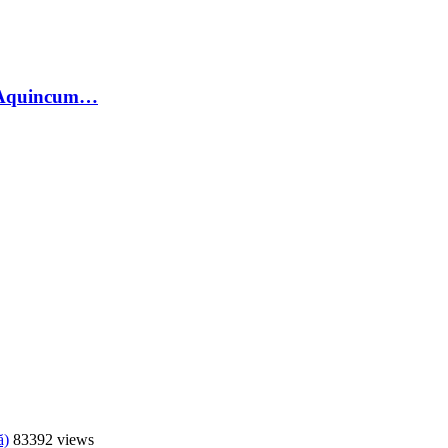
 Aquincum…
ă)
83392 views