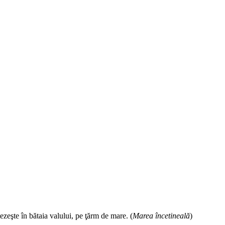
ezeşte în bătaia valului, pe ţărm de mare. (
Marea încetineală
)