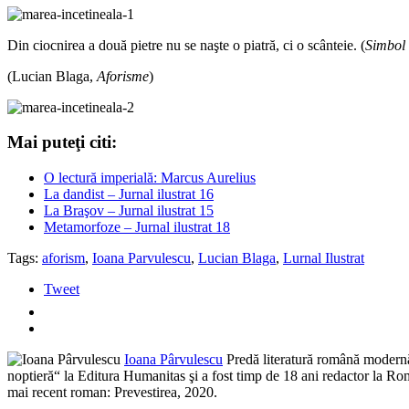
Din ciocnirea a două pietre nu se naşte o piatră, ci o scânteie. (
Simbol 
(Lucian Blaga,
Aforisme
)
Mai puteţi citi:
O lectură imperială: Marcus Aurelius
La dandist – Jurnal ilustrat 16
La Braşov – Jurnal ilustrat 15
Metamorfoze – Jurnal ilustrat 18
Tags:
aforism
,
Ioana Parvulescu
,
Lucian Blaga
,
Lurnal Ilustrat
Tweet
Ioana Pârvulescu
Predă literatură română modernă l
noptieră“ la Editura Humanitas şi a fost timp de 18 ani redactor la Româ
mai recent roman: Prevestirea, 2020.