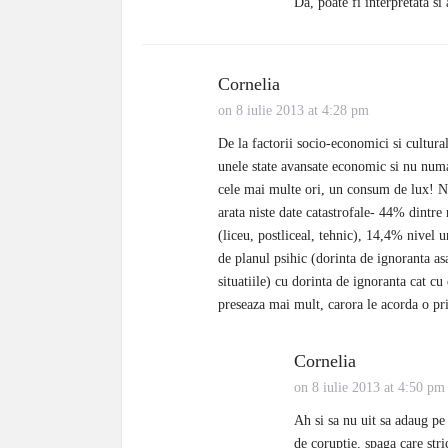
Da, poate fi interpretata si 
Cornelia
on 8 iulie 2013 at 4:28 pm
De la factorii socio-economici si culturali
unele state avansate economic si nu numa
cele mai multe ori, un consum de lux! Ni
arata niste date catastrofale- 44% dintr
(liceu, postliceal, tehnic), 14,4% nivel u
de planul psihic (dorinta de ignoranta asa
situatiile) cu dorinta de ignoranta cat cu
preseaza mai mult, carora le acorda o pri
Cornelia
on 8 iulie 2013 at 4:50 pm
Ah si sa nu uit sa adaug pe
de coruptie, spaga care stri