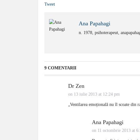
Tweet
Ana Papahagi
n. 1978, psihoterapeut, anapapahag
9 COMENTARII
Dr Zen
on 13 iulie 2013 at 12:24 pm
„Ventilarea emoțională nu îl scoate din 
Ana Papahagi
on 11 octombrie 2013 at 6