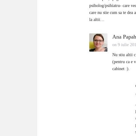
psiholog/psihiatru- care ved
care nu stie cum sa te dea a
la altii…
Ana Papah
on 9 iulie 20
Nu stiu altii 
(pentru ca e 
cabinet :).