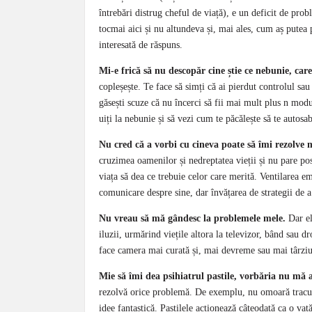
întrebări distrug cheful de viață), e un deficit de pro
tocmai aici și nu altundeva și, mai ales, cum aș putea 
interesată de răspuns.
Mi-e frică să nu descopăr cine știe ce nebunie, car
copleșește. Te face să simți că ai pierdut controlul sau 
găsești scuze că nu încerci să fii mai mult plus n modu
uiți la nebunie și să vezi cum te păcălește să te autosab
Nu cred că a vorbi cu cineva poate să îmi rezolve
cruzimea oamenilor și nedreptatea vieții și nu pare pos
viața să dea ce trebuie celor care merită. Ventilarea e
comunicare despre sine, dar învățarea de strategii de a 
Nu vreau să mă gândesc la problemele mele.
Dar el
iluzii, urmărind viețile altora la televizor, bând sau d
face camera mai curată și, mai devreme sau mai târziu, 
Mie să îmi dea psihiatrul pastile, vorbăria nu mă 
rezolvă orice problemă. De exemplu, nu omoară tracul 
idee fantastică. Pastilele acționează câteodată ca o vat