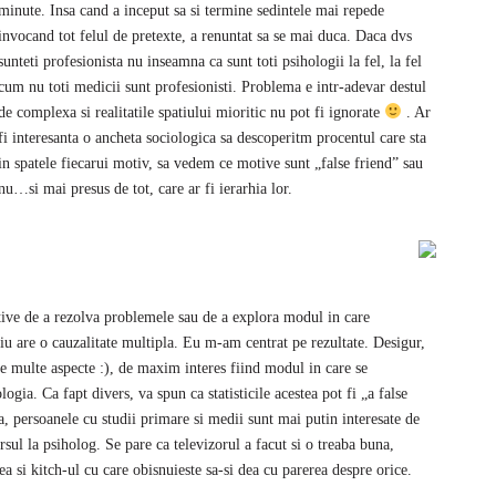
minute. Insa cand a inceput sa si termine sedintele mai repede
invocand tot felul de pretexte, a renuntat sa se mai duca. Daca dvs
sunteti profesionista nu inseamna ca sunt toti psihologii la fel, la fel
cum nu toti medicii sunt profesionisti. Problema e intr-adevar destul
de complexa si realitatile spatiului mioritic nu pot fi ignorate
. Ar
fi interesanta o ancheta sociologica sa descoperitm procentul care sta
in spatele fiecarui motiv, sa vedem ce motive sunt „false friend” sau
nu…si mai presus de tot, care ar fi ierarhia lor.
tive de a rezolva problemele sau de a explora modul in care
iu are o cauzalitate multipla. Eu m-am centrat pe rezultate. Desigur,
re multe aspecte :), de maxim interes fiind modul in care se
logia. Ca fapt divers, va spun ca statisticile acestea pot fi „a false
, persoanele cu studii primare si medii sunt mai putin interesate de
sul la psiholog. Se pare ca televizorul a facut si o treaba buna,
tea si kitch-ul cu care obisnuieste sa-si dea cu parerea despre orice.