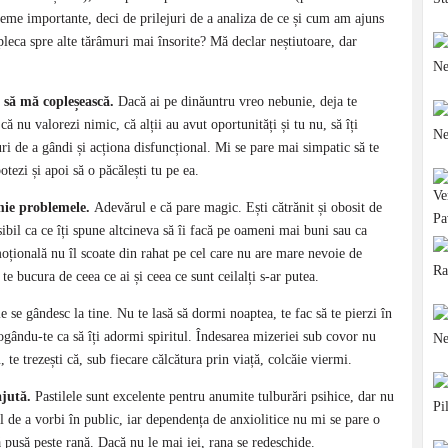
bleme importante, deci de prilejuri de a analiza de ce și cum am ajuns
pleca spre alte tărâmuri mai însorite? Mă declar neștiutoare, dar
e să mă copleșească.
Dacă ai pe dinăuntru vreo nebunie, deja te
că nu valorezi nimic, că alții au avut oportunități și tu nu, să îți
ri de a gândi și acționa disfuncțional. Mi se pare mai simpatic să te
otezi și apoi să o păcălești tu pe ea.
 mie problemele.
Adevărul e că pare magic. Ești cătrănit și obosit de
ibil ca ce îți spune altcineva să îi facă pe oameni mai buni sau ca
moțională nu îl scoate din rahat pe cel care nu are mare nevoie de
te bucura de ceea ce ai și ceea ce sunt ceilalți s-ar putea.
e se gândesc la tine. Nu te lasă să dormi noaptea, te fac să te pierzi în
rogându-te ca să îți adormi spiritul. Îndesarea mizeriei sub covor nu
te trezești că, sub fiecare călcătura prin viață, colcăie viermi.
ajută.
Pastilele sunt excelente pentru anumite tulburări psihice, dar nu
de a vorbi în public, iar dependența de anxiolitice nu mi se pare o
ă pusă peste rană. Dacă nu le mai iei, rana se redeschide.