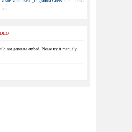
Vasile Voiculescu, „În grădina Ghetsemani”
24743
IEWS
IDEO
uld not generate embed. Please try it manualy.