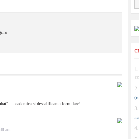
i.ro
C
13
(r
rahat”… academica si descalificanta formulare!
nu
:38 am