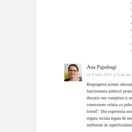
Ana Papahagi
on 9 iulie 2013 at 6:44 am
Respingerea acestei alterna
functioneaza psihicul propr
discutia este complexa si a
construieste relatia cu psiho
friend”. Din experienta mea
stigma sociala legata de mer
indiferent de superficialita