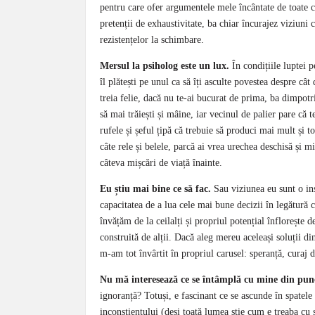
pentru care ofer argumentele mele încântate de toate c
pretenții de exhaustivitate, ba chiar încurajez viziuni 
rezistențelor la schimbare.
Mersul la psiholog este un lux.
În condițiile luptei p
îl plătești pe unul ca să îți asculte povestea despre cât
treia felie, dacă nu te-ai bucurat de prima, ba dimpotriv
să mai trăiești și mâine, iar vecinul de palier pare că 
rufele și șeful țipă că trebuie să produci mai mult și tot
câte rele și belele, parcă ai vrea urechea deschisă și m
câteva mișcări de viață înainte.
Eu știu mai bine ce să fac.
Sau viziunea eu sunt o ins
capacitatea de a lua cele mai bune decizii în legătură
învățăm de la ceilalți și propriul potențial înflorește 
construită de alții. Dacă aleg mereu aceleași soluții di
m-am tot învârtit în propriul carusel: speranță, curaj 
Nu mă interesează ce se întâmplă cu mine din punc
ignoranță? Totuși, e fascinant ce se ascunde în spatele
inconștientului (deși toată lumea știe cum e treaba cu s