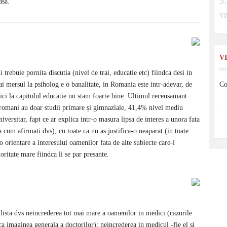
asa.
V
V
 trebuie pornita discutia (nivel de trai, educatie etc) fiindca desi in
i mersul la psiholog e o banalitate, in Romania este intr-adevar, de
Co
ci la capitolul educatie nu stam foarte bine. Ultimul recensamant
e romani au doar studii primare și gimnaziale, 41,4% nivel mediu
niversitar, fapt ce ar explica intr-o masura lipsa de interes a unora fata
 cum afirmati dvs); cu toate ca nu as justifica-o neaparat (in toate
 o orientare a interesului oamenilor fata de alte subiecte care-i
oritate mare fiindca li se par presante.
 lista dvs neincrederea tot mai mare a oamenilor in medici (cazurile
ca imaginea generala a doctorilor); neincrederea in medicul -fie el si