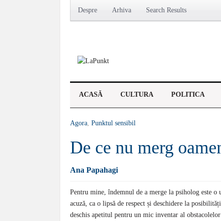
Despre
Arhiva
Search Results
ACASĂ
CULTURA
POLITICA
Agora
,
Punktul sensibil
De ce nu merg oameni
Ana Papahagi
Pentru mine, îndemnul de a merge la psiholog este o ur
acuză, ca o lipsă de respect și deschidere la posibilită
deschis apetitul pentru un mic inventar al obstacolelor 