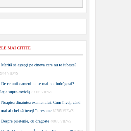
ELE MAI CITITE
Merită să aştepţi pe cineva care nu te iubeşte?
2844 VIEWS
De ce unii oameni nu se mai pot îndrăgosti?
elaţia supra-toxică)
83393 VIEWS
Noaptea dinaintea examenului. Cum înveţi când
 mai ai chef să înveţi în sesiune
82785 VIEWS
Despre prietenie, cu dragoste
40070 VIEWS