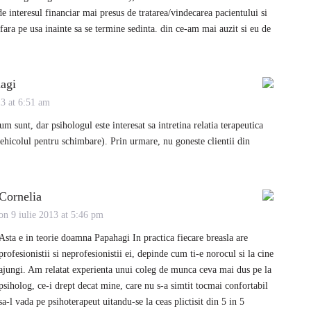
e interesul financiar mai presus de tratarea/vindecarea pacientului si
fara pe usa inainte sa se termine sedinta. din ce-am mai auzit si eu de
agi
13 at 6:51 am
cum sunt, dar psihologul este interesat sa intretina relatia terapeutica
vehicolul pentru schimbare). Prin urmare, nu goneste clientii din
Cornelia
on 9 iulie 2013 at 5:46 pm
Asta e in teorie doamna Papahagi In practica fiecare breasla are
profesionistii si neprofesionistii ei, depinde cum ti-e norocul si la cine
ajungi. Am relatat experienta unui coleg de munca ceva mai dus pe la
psiholog, ce-i drept decat mine, care nu s-a simtit tocmai confortabil
sa-l vada pe psihoterapeut uitandu-se la ceas plictisit din 5 in 5