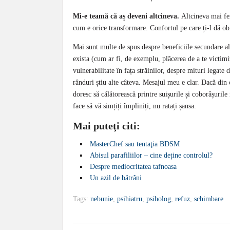
Mi-e teamă că aș deveni altcineva.
Altcineva mai fer
cum e orice transformare. Confortul pe care ți-l dă ob
Mai sunt multe de spus despre beneficiile secundare ale
exista (cum ar fi, de exemplu, plăcerea de a te victimi
vulnerabilitate în fața străinilor, despre mituri legate 
rânduri știu alte câteva. Mesajul meu e clar. Dacă din 
doresc să călătorească printre suișurile și coborâșuril
face să vă simțiți împliniți, nu ratați șansa.
Mai puteţi citi:
MasterChef sau tentaţia BDSM
Abisul parafiliilor – cine deține controlul?
Despre mediocritatea tafnoasa
Un azil de bătrâni
Tags:
nebunie
,
psihiatru
,
psiholog
,
refuz
,
schimbare