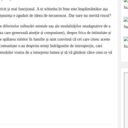
icit și mai funcțional. A te schimba în bine este înspăimântător așa
ișnuința e zguduit de ideea de necunoscut. Dar oare nu merită riscul?
 diferitelor tulburări mintale sau ale modalităților neadaptative de a
za care generează atenție și compasiune), despre frica de intimitate și
de spălarea rufelor în familie și sunt convinsă că cei care citesc aceste
comunitate s-au desprins minți îndrăgostite de introspecție, care
e modului vostru de a interpreta lumea și să vă ghideze către ceea ce vă