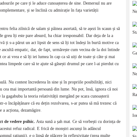
adourile pe care ți le aduce cunoașterea de sine. Demersul nu are
complementare, și se înclină cu admirație în fața varietății
entru felia zilnică de salam și pâinea asortată, să te așezi în scaun și să
 de greu îți este pare absurd, ba chiar iresponsabil. Dar deja de la a
ă ți s-a părut un act lipsit de sens să îți tot îndeși în burtă motive ca
te ascultă empatic, dar, de fapt, urmărește cum vecina de la doi întinde
 ce ai vrea e să îți iei lumea în cap ca să uiți de toate și câte și mai
intea limpede care să te ajute să găsești drumul pe care l-ai pierdut cu
ulă. Nu contest încrederea în sine și în propriile posibilități, nici
 cu cea mai importantă persoană din lume. Nu pot, însă, ignora că noi
de la gagabubu la teoria relativității mergând pe scara cunoașterii
ntr-o încăpățânare că eu dețin rezolvarea, s-ar putea să mă trezesc că
de a acționa, dezamăgire.
t de vedere psihic.
Asta sună a șah mat. Ce să vorbești cu dorința de
 acestui refuz radical. E frică de monștri ascunși în adâncul
omnul rațiunii), e o lipsă de plăcere în reflexivitate (prea multe