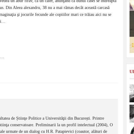
i vedea un abur firav, ca un caier, anunţând că duhul casei se îndreaptă
u dus. Din Aleea alexandru, 38 nu a mai rămas decât această carcasă
maginaţia şi jocurile fecunde ale copiiilor mari ce trăiau aici nu se
eni…
la…
U
tatea de Știinţe Politice a Universităţii din București. Printre
inţa conservatoare. Preliminarii la un profil intelectual (2004), O
nale urmate de un dialog cu H.R. Patapievici (coautor, alături de