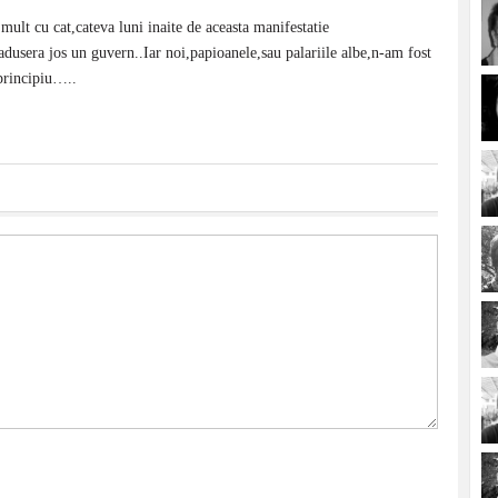
i mult cu cat,cateva luni inaite de aceasta manifestatie
dadusera jos un guvern..Iar noi,papioanele,sau palariile albe,n-am fost
principiu…..