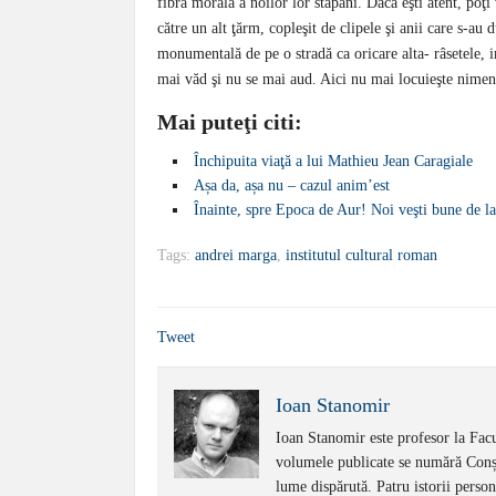
fibra morală a noilor lor stăpâni. Dacă eşti atent, poţ
către un alt ţărm, copleşit de clipele şi anii care s-a
monumentală de pe o stradă ca oricare alta- râsetele, i
mai văd şi nu se mai aud. Aici nu mai locuieşte nim
Mai puteţi citi:
Închipuita viaţă a lui Mathieu Jean Caragiale
Așa da, așa nu – cazul anim’est
Înainte, spre Epoca de Aur! Noi veşti bune de 
Tags:
andrei marga
,
institutul cultural roman
Tweet
Ioan Stanomir
Ioan Stanomir este profesor la Facul
volumele publicate se numără Conști
lume dispărută. Patru istorii perso