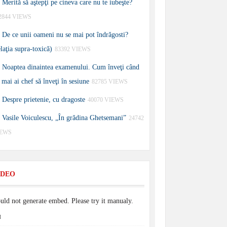
Merită să aştepţi pe cineva care nu te iubeşte?
2844 VIEWS
De ce unii oameni nu se mai pot îndrăgosti?
elaţia supra-toxică)
83392 VIEWS
Noaptea dinaintea examenului. Cum înveţi când
 mai ai chef să înveţi în sesiune
82785 VIEWS
Despre prietenie, cu dragoste
40070 VIEWS
Vasile Voiculescu, „În grădina Ghetsemani”
24742
IEWS
IDEO
uld not generate embed. Please try it manualy.