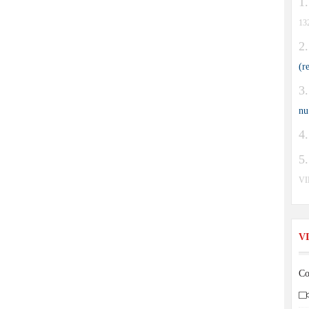
13
(r
nu
V
V
Co