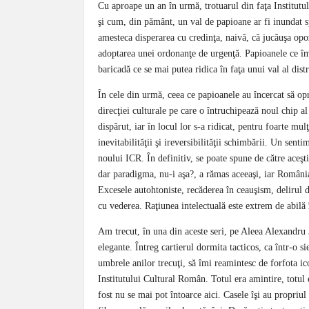
Cu aproape un an în urmă, trotuarul din faţa Institutu
şi cum, din pământ, un val de papioane ar fi inundat sp
amesteca disperarea cu credinţa, naivă, că jucăuşa opo
adoptarea unei ordonanţe de urgenţă. Papioanele ce îm
baricadă ce se mai putea ridica în faţa unui val al distr
În cele din urmă, ceea ce papioanele au încercat să opr
direcţiei culturale pe care o întruchipează noul chip a
dispărut, iar în locul lor s-a ridicat, pentru foarte mul
inevitabilităţii şi ireversibilităţii schimbării. Un senti
noului ICR. În definitiv, se poate spune de către ace
dar paradigma, nu-i aşa?, a rămas aceeaşi, iar România
Excesele autohtoniste, recăderea în ceauşism, delirul d
cu vederea. Raţiunea intelectuală este extrem de abilă 
Am trecut, în una din aceste seri, pe Aleea Alexandru 3
elegante. Întreg cartierul dormita tacticos, ca într-o s
umbrele anilor trecuţi, să îmi reamintesc de forfota ic
Institutului Cultural Român. Totul era amintire, totul 
fost nu se mai pot întoarce aici. Casele îşi au propriul l