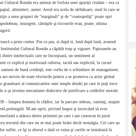
lui Cultural Român era animat de forfota unei apariţii ciudate – era ca
aţiul, altminteri, auster. Aerul era acela de sărbătoare, unul în care se
ziţie a unor grupuri de “marginali“ şi de “cosmopoliţi” poate opri
podobeau, insurgent, cămăşile şi tricourile erau, poate, ultima
ugerii.
ească a prins contur. Pas cu pas, zi după zi, lună după lună, avansul
l Institutului Cultural Român a căpătăt trup şi vigoare. Papioanele au
ţi dintre intelectualii care ne înconjoară, un sentiment al
ment ce explică şi motivează ralierea, tacită sau explicită, la cursul
şti oameni de bună credinţă, este vorba de o schimbare de management,
 are nevoie de toate eforturile pentru a se promova ca actor global.
e grandoare al comunicatelor sunt simple detalii pe care le poţi trece
în a–şi inventa mecanisme dialectice de justificare a cedărilor morale.
8 – liniştea domnea în clădire, iar în parcare stăteau, cuminţi, maşini
iestă prelungită. M-am oprit, privind înapoi şi incercând să evoc
onoclastă a atâtora dintre prietenii pe care i-am cunoscut în jurul
era trecutul din care nu se mai poate hrăni decât nostalgia. Cei care au
or suflet, ce îşi ia zborul o dată ce ruina şi cariile se instalează în