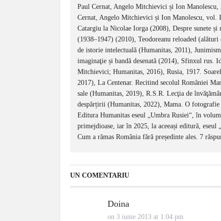
Paul Cernat, Angelo Mitchievici și Ion Manolescu,
Cernat, Angelo Mitchievici și Ion Manolescu, vol. I
Catargiu la Nicolae Iorga (2008), Despre sunete și 
(1938–1947) (2010), Teodoreanu reloaded (alături
de istorie intelectuală (Humanitas, 2011), Junimis
imaginaţie și bandă desenată (2014), Sfinxul rus. Id
Mitchievici; Humanitas, 2016), Rusia, 1917. Soarele
2017), La Centenar. Recitind secolul României Mari
sale (Humanitas, 2019), R.S.R. Lecţia de învăţămân
despărțirii (Humanitas, 2022), Mama. O fotografie a
Editura Humanitas eseul „Umbra Rusiei“, în volumul
primejdioase, iar în 2025, la aceeași editură, eseul
Cum a rămas România fără președinte ales. 7 răspun
UN COMENTARIU
Doina
on 3 iunie 2013 at 1:04 pm