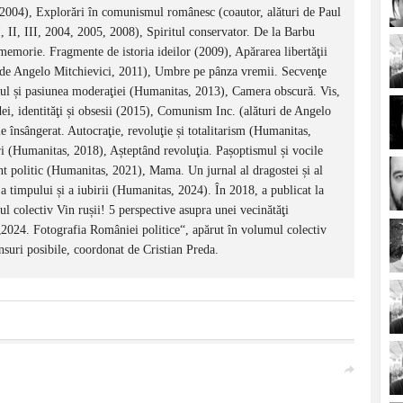
 2004), Explorări în comunismul românesc (coautor, alături de Paul
, II, III, 2004, 2005, 2008), Spiritul conservator. De la Barbu
memorie. Fragmente de istoria ideilor (2009), Apărarea libertăţii
 de Angelo Mitchievici, 2011), Umbre pe pânza vremii. Secvenţe
mul și pasiunea moderaţiei (Humanitas, 2013), Camera obscură. Vis,
ei, identităţi și obsesii (2015), Comunism Inc. (alături de Angelo
 însângerat. Autocraţie, revoluţie și totalitarism (Humanitas,
 (Humanitas, 2018), Așteptând revoluţia. Pașoptismul și vocile
t politic (Humanitas, 2021), Mama. Un jurnal al dragostei și al
 timpului și a iubirii (Humanitas, 2024). În 2018, a publicat la
 colectiv Vin rușii! 5 perspective asupra unei vecinătăţi
 „2024. Fotografia României politice“, apărut în volumul colectiv
suri posibile, coordonat de Cristian Preda.