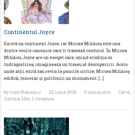
Continentul Joyce
Există un continent Joyce, iar Mircea Mihăieş este una
dintre vocile canonice care îi trasează conturul. În Mircea
Mihăieş Joyce are un exeget care, unind erudiţia cu
îndrăgostirea, imaginează un traseu al descoperirii. Acolo
unde alţii ezită sau revin la poncife critice, Mircea Mihăieş
edifică, temerar şi polifonic, un monument. […]
by
Ioan Stanomir
22 iunie 2026
0 comments
Carte
,
·
·
·
Cultura
,
Idei
,
Literatura