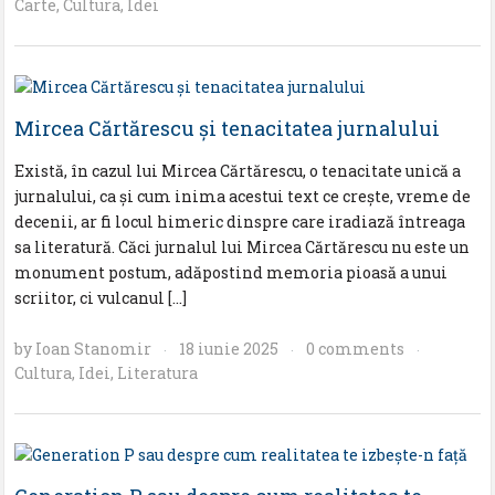
Carte
,
Cultura
,
Idei
Mircea Cărtărescu şi tenacitatea jurnalului
Există, în cazul lui Mircea Cărtărescu, o tenacitate unică a
jurnalului, ca şi cum inima acestui text ce creşte, vreme de
decenii, ar fi locul himeric dinspre care iradiază întreaga
sa literatură. Căci jurnalul lui Mircea Cărtărescu nu este un
monument postum, adăpostind memoria pioasă a unui
scriitor, ci vulcanul […]
by
Ioan Stanomir
18 iunie 2025
0 comments
·
·
·
Cultura
,
Idei
,
Literatura