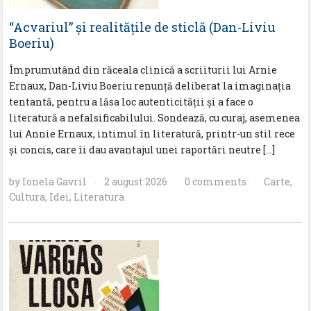
“Acvariul” și realitățile de sticlă (Dan-Liviu
Boeriu)
Împrumutând din răceala clinică a scriiturii lui Arnie
Ernaux, Dan-Liviu Boeriu renunță deliberat la imaginația
tentantă, pentru a lăsa loc autenticității și a face o
literatură a nefalsificabilului. Sondează, cu curaj, asemenea
lui Annie Ernaux, intimul în literatură, printr-un stil rece
şi concis, care îi dau avantajul unei raportări neutre […]
by
Ionela Gavril
2 august 2026
0 comments
Carte
,
·
·
·
Cultura
,
Idei
,
Literatura