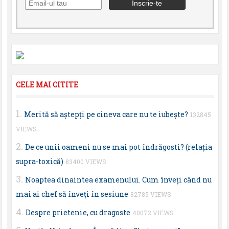
CELE MAI CITITE
Merită să aştepţi pe cineva care nu te iubeşte?
132845
VIEWS
De ce unii oameni nu se mai pot îndrăgosti? (relaţia
supra-toxică)
83400 VIEWS
Noaptea dinaintea examenului. Cum înveţi când nu
mai ai chef să înveţi în sesiune
82785 VIEWS
Despre prietenie, cu dragoste
40072 VIEWS