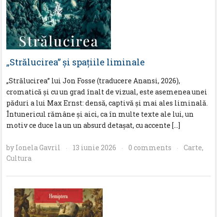
„Strălucirea” şi spaţiile liminale
„Strălucirea” lui Jon Fosse (traducere Anansi, 2026),
cromatică și cu un grad înalt de vizual, este asemenea unei
păduri a lui Max Ernst: densă, captivă și mai ales liminală.
Întunericul rămâne și aici, ca în multe texte ale lui, un
motiv ce duce la un un absurd detaşat, cu accente […]
by
Ionela Gavril
13 iunie 2026
0 comments
Carte
,
·
·
·
Cultura