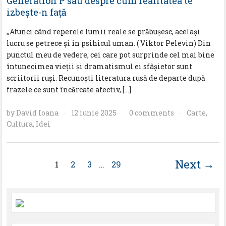
Generation P sau despre cum realitatea te
izbește-n față
,,Atunci când reperele lumii reale se prăbușesc, același
lucru se petrece și în psihicul uman. ( Viktor Pelevin) Din
punctul meu de vedere, cei care pot surprinde cel mai bine
întunecimea vieții și dramatismul ei sfâșietor sunt
scriitorii ruși. Recunoști literatura rusă de departe după
frazele ce sunt încărcate afectiv, […]
by
David Ioana
12 iunie 2025
0 comments
Carte
,
·
·
·
Cultura
,
Idei
Next →
1
2
3
…
29