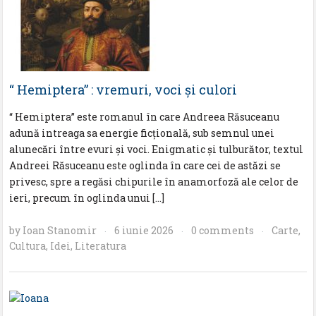
“ Hemiptera” : vremuri, voci şi culori
“ Hemiptera” este romanul în care Andreea Răsuceanu
adună intreaga sa energie ficţională, sub semnul unei
alunecări între evuri şi voci. Enigmatic şi tulburător, textul
Andreei Răsuceanu este oglinda în care cei de astăzi se
privesc, spre a regăsi chipurile în anamorfoză ale celor de
ieri, precum în oglinda unui […]
by
Ioan Stanomir
6 iunie 2026
0 comments
Carte
,
·
·
·
Cultura
,
Idei
,
Literatura