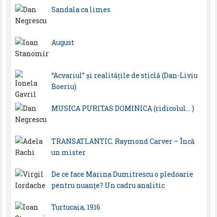
Sandala ca limes
August
“Acvariul” și realitățile de sticlă (Dan-Liviu
Boeriu)
MUSICA PURITAS DOMINICA (ridicolul… )
TRANSATLANTIC. Raymond Carver – Încă
un mister
De ce face Marina Dumitrescu o pledoarie
pentru nuanțe? Un cadru analitic
Turtucaia, 1916