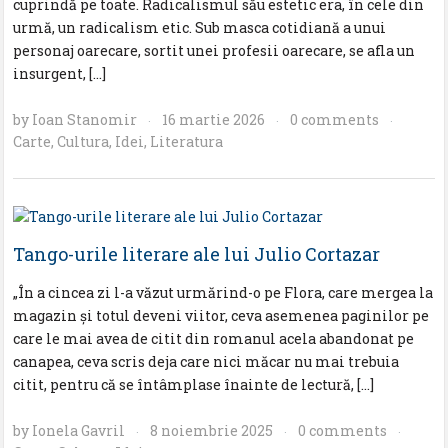
cuprindă pe toate. Radicalismul său estetic era, în cele din
urmă, un radicalism etic. Sub masca cotidiană a unui
personaj oarecare, sortit unei profesii oarecare, se afla un
insurgent, […]
by
Ioan Stanomir
16 martie 2026
0 comments
·
·
·
Carte
,
Cultura
,
Idei
,
Literatura
Tango-urile literare ale lui Julio Cortazar
„În a cincea zi l-a văzut urmărind-o pe Flora, care mergea la
magazin și totul deveni viitor, ceva asemenea paginilor pe
care le mai avea de citit din romanul acela abandonat pe
canapea, ceva scris deja care nici măcar nu mai trebuia
citit, pentru că se întâmplase înainte de lectură, […]
by
Ionela Gavril
8 noiembrie 2025
0 comments
·
·
·