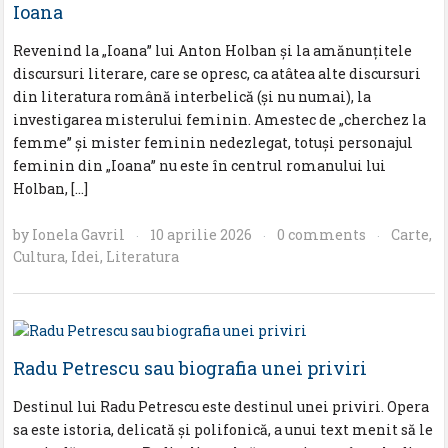
Ioana
Revenind la „Ioana” lui Anton Holban şi la amănunţitele
discursuri literare, care se opresc, ca atâtea alte discursuri
din literatura română interbelică (şi nu numai), la
investigarea misterului feminin. Amestec de „cherchez la
femme” și mister feminin nedezlegat, totuși personajul
feminin din „Ioana” nu este în centrul romanului lui
Holban, […]
by
Ionela Gavril
10 aprilie 2026
0 comments
Carte
,
·
·
·
Cultura
,
Idei
,
Literatura
Radu Petrescu sau biografia unei priviri
Destinul lui Radu Petrescu este destinul unei priviri. Opera
sa este istoria, delicată şi polifonică, a unui text menit să le