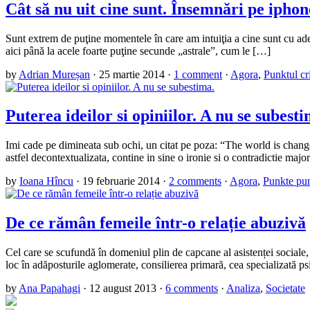
Cât să nu uit cine sunt. Însemnări pe iphon
Sunt extrem de puţine momentele în care am intuiţia a cine sunt cu adevă
aici până la acele foarte puţine secunde „astrale”, cum le […]
by
Adrian Mureșan
·
25 martie 2014
·
1 comment
·
Agora
,
Punktul cri
Puterea ideilor si opiniilor. A nu se subesti
Imi cade pe dimineata sub ochi, un citat pe poza: “The world is chang
astfel decontextualizata, contine in sine o ironie si o contradictie majo
by
Ioana Hîncu
·
19 februarie 2014
·
2 comments
·
Agora
,
Punkte pu
De ce rămân femeile într-o relație abuzivă
Cel care se scufundă în domeniul plin de capcane al asistenței sociale,
loc în adăposturile aglomerate, consilierea primară, cea specializată p
by
Ana Papahagi
·
12 august 2013
·
6 comments
·
Analiza
,
Societate