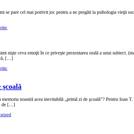
 se pare cel mai potrivit joc pentru a ne pregăti la psihologia vieţii soci
ritic
simt nişte ceva emoţii în ce priveşte prezentarea orală a unui subiect. (
ică, […]
ritic
e şcoală
oria noastră acea inevitabilă „primă zi de şcoală”? Pentru Ioan T. M
5 de […]
orized