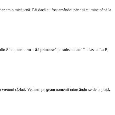
, dar am o mică jenă. Păi dacă au fost amândoi părinții cu mine până la
din Sibiu, care urma să-l primească pe subsemnatul în clasa a I-a B,
ntea vreunui război. Vedeam pe geam oamenii întorcându-se de la piaţă,