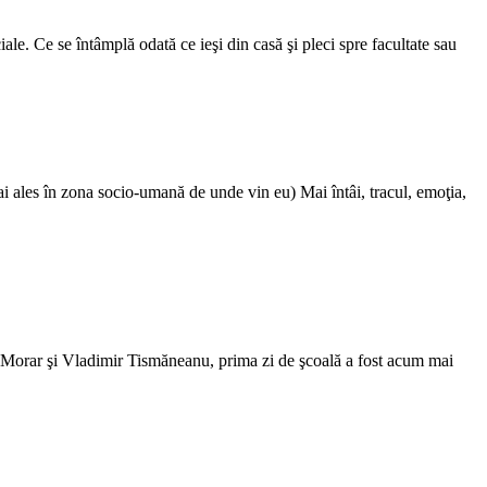
ale. Ce se întâmplă odată ce ieşi din casă şi pleci spre facultate sau
mai ales în zona socio-umană de unde vin eu) Mai întâi, tracul, emoţia,
orar şi Vladimir Tismăneanu, prima zi de şcoală a fost acum mai