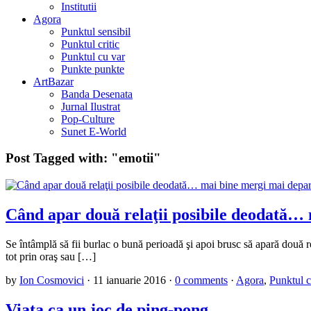
Institutii
Agora
Punktul sensibil
Punktul critic
Punktul cu var
Punkte punkte
ArtBazar
Banda Desenata
Jurnal Ilustrat
Pop-Culture
Sunet E-World
Post Tagged with:
"emotii"
Când apar două relaţii posibile deodată…
Se întâmplă să fii burlac o bună perioadă şi apoi brusc să apară două relaţ
tot prin oraş sau […]
by
Ion Cosmovici
·
11 ianuarie 2016
·
0 comments
·
Agora
,
Punktul cr
Viaţa ca un joc de ping-pong