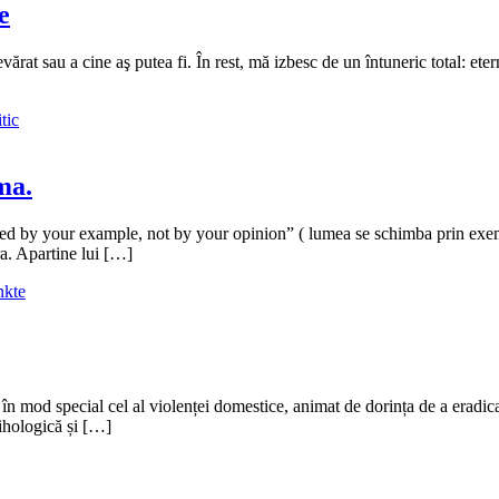
e
rat sau a cine aş putea fi. În rest, mă izbesc de un întuneric total: eter
tic
ma.
ed by your example, not by your opinion” ( lumea se schimba prin exemp
ra. Apartine lui […]
nkte
 în mod special cel al violenței domestice, animat de dorința de a eradic
sihologică și […]