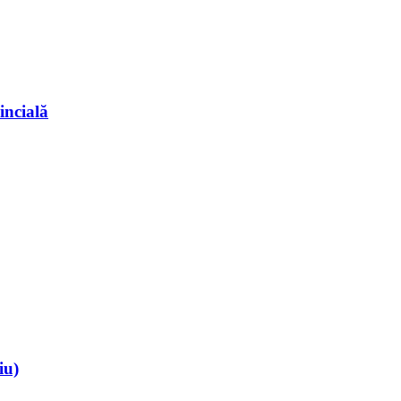
incială
iu)