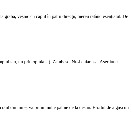
na grabă, veşnic cu capul în patru direcţii, mereu ratând esenţialul. De
lul tau, nu prin opinia ta). Zambesc. Nu-i chiar asa. Asertiunea
a răul din lume, va primi multe palme de la destin. Efortul de a găsi un