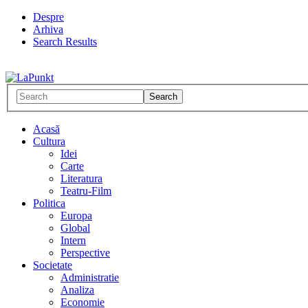
Despre
Arhiva
Search Results
Acasă
Cultura
Idei
Carte
Literatura
Teatru-Film
Politica
Europa
Global
Intern
Perspective
Societate
Administratie
Analiza
Economie