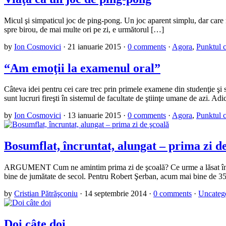
Micul şi simpaticul joc de ping-pong. Un joc aparent simplu, dar care mi
spre birou, de mai multe ori pe zi, e următorul […]
by
Ion Cosmovici
·
21 ianuarie 2015
·
0 comments
·
Agora
,
Punktul c
“Am emoţii la examenul oral”
Câteva idei pentru cei care trec prin primele examene din studenţie şi 
sunt lucruri fireşti în sistemul de facultate de ştiinţe umane de azi. Ad
by
Ion Cosmovici
·
13 ianuarie 2015
·
0 comments
·
Agora
,
Punktul c
Bosumflat, încruntat, alungat – prima zi d
ARGUMENT Cum ne amintim prima zi de şcoală? Ce urme a lăsat în mem
bine de jumătate de secol. Pentru Robert Şerban, acum mai bine de 3
by
Cristian Pătrăşconiu
·
14 septembrie 2014
·
0 comments
·
Uncateg
Doi câte doi