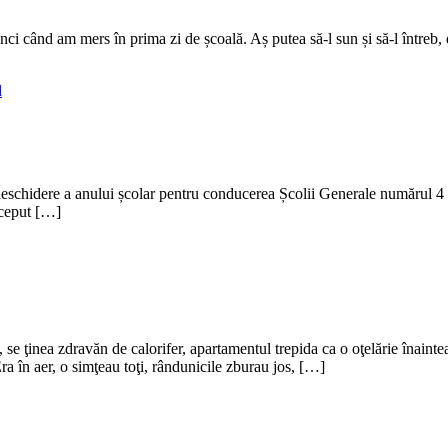
unci când am mers în prima zi de școală. Aș putea să-l sun și să-l întreb
d
deschidere a anului școlar pentru conducerea Școlii Generale numărul 4 
nceput […]
e, se ţinea zdravăn de calorifer, apartamentul trepida ca o oţelărie înai
 în aer, o simţeau toţi, rândunicile zburau jos, […]