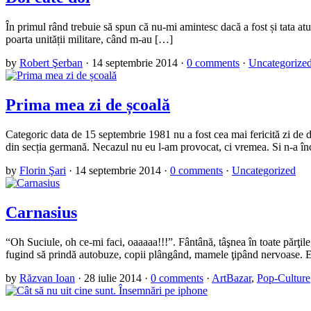
În primul rând trebuie să spun că nu-mi amintesc dacă a fost și tata at
poarta unității militare, când m-au […]
by
Robert Şerban
·
14 septembrie 2014
·
0 comments
·
Uncategorize
Prima mea zi de școală
Categoric data de 15 septembrie 1981 nu a fost cea mai fericită zi de 
din secția germană. Necazul nu eu l-am provocat, ci vremea. Si n-a î
by
Florin Şari
·
14 septembrie 2014
·
0 comments
·
Uncategorized
Carnasius
“Oh Suciule, oh ce-mi faci, oaaaaa!!!”. Fântână, tâşnea în toate părţil
fugind să prindă autobuze, copii plângând, mamele ţipând nervoase. Era
by
Răzvan Ioan
·
28 iulie 2014
·
0 comments
·
ArtBazar
,
Pop-Culture