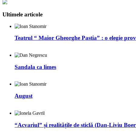
Ultimele articole
Teatrul “ Maior Gheorghe Pastia” : o elegie prov
Sandala ca limes
August
“Acvariul” și realitățile de sticlă (Dan-Liviu Boer