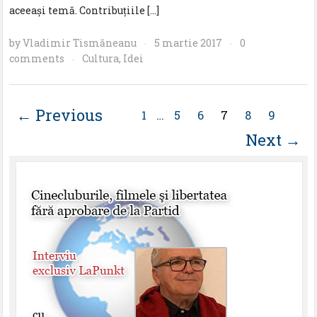
aceeași temă. Contribuțiile […]
by
Vladimir Tismăneanu
5 martie 2017
0
·
·
comments
Cultura
,
Idei
·
← Previous
1
…
5
6
7
8
9
Next →