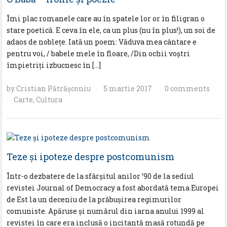
Îmi plac romanele care au în spatele lor or în filigran o
stare poetică. E ceva în ele, ca un plus (nu în plus!), un soi de
adaos de noblețe. Iată un poem: Văduva mea cântare e
pentru voi, / babele mele în floare, /Din ochii voștri
împietriți izbucnesc în […]
by
Cristian Pătrăşconiu
5 martie 2017
0 comments
·
·
Carte
,
Cultura
·
Teze și ipoteze despre postcomunism
Într-o dezbatere de la sfârșitul anilor ’90 de la sediul
revistei Journal of Democracy a fost abordată tema Europei
de Est la un deceniu de la prăbușirea regimurilor
comuniste. Apăruse și numărul din iarna anului 1999 al
revistei în care era inclusă o incitantă masă rotundă pe