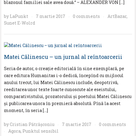
blazonul familiei sale avea două.“ – ALEXANDER VON […]
by
LaPunkt
7 martie 2017
0 comments
ArtBazar
,
·
·
·
Sunet E-Wolrd
Matei Călinescu – un jurnal al reîntoarcerii
Seria de autor, o creație editorială în sine exemplară, pe
care editura Humanitas i-o dedică, începînd cu mijlocul
anului trecut, lui Matei Călinescu include, deopotrivă,
reeditarea unor texte foarte cunoscute ale eseistului,
comparativistului, prozatorului și poetului Matei Călinescu
și publicarea unora în premieră absolută. Pînă la acest
moment, în seria […]
by
Cristian Pătrăşconiu
7 martie 2017
0 comments
·
·
Agora
,
Punktul sensibil
·