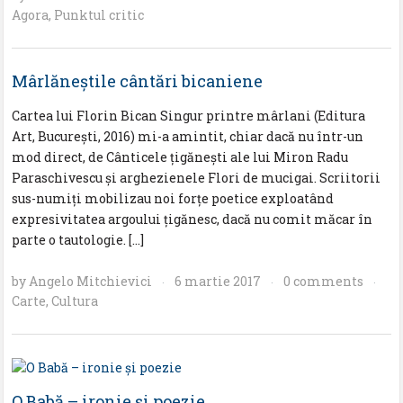
Agora
,
Punktul critic
Mârlăneștile cântări bicaniene
Cartea lui Florin Bican Singur printre mârlani (Editura
Art, București, 2016) mi-a amintit, chiar dacă nu într-un
mod direct, de Cânticele țigănești ale lui Miron Radu
Paraschivescu și arghezienele Flori de mucigai. Scriitorii
sus-numiți mobilizau noi forțe poetice exploatând
expresivitatea argoului țigănesc, dacă nu comit măcar în
parte o tautologie. […]
by
Angelo Mitchievici
6 martie 2017
0 comments
·
·
·
Carte
,
Cultura
O Babă – ironie și poezie