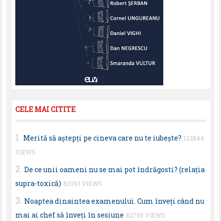
CELE MAI CITITE
Merită să aştepţi pe cineva care nu te iubeşte?
132844
VIEWS
De ce unii oameni nu se mai pot îndrăgosti? (relaţia
supra-toxică)
83393 VIEWS
Noaptea dinaintea examenului. Cum înveţi când nu
mai ai chef să înveţi în sesiune
82785 VIEWS