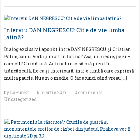
Interviu DAN NEGRESCU: Cît e de vie limba
latină?
Dialog exclusiv Lapunkt între DAN NEGRESCU și Cristian
Pătrășconiu. Vorbiți mult în latină? Așa, în medie, pe zi –
cam cît? Cu măsură. Ar fi nefiresc să mă pierd în
trăncăneală, fie ea și interioară, într-o limbă care exprimă
multa paucis. Nu am o medie. O fac atunci când vreau […]
by
LaPunkt
6 martie 2017
0 comments
·
·
·
Uncategorized