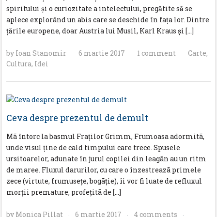
spiritului şi o curiozitate a intelectului, pregătite să se
aplece explorând un abis care se deschide în faţa lor. Dintre
ţările europene, doar Austria lui Musil, Karl Kraus şi […]
by
Ioan Stanomir
6 martie 2017
1 comment
Carte
,
·
·
·
Cultura
,
Idei
Ceva despre prezentul de demult
Mã întorc la basmul Fraţilor Grimm, Frumoasa adormitã,
unde visul ţine de cald timpului care trece. Spusele
ursitoarelor, adunate în jurul copilei din leagãn au un ritm
de maree. Fluxul darurilor, cu care o înzestreazã primele
zece (virtute, frumuseţe, bogãţie), îi vor fi luate de refluxul
morţii premature, profeţitã de […]
by
Monica Pillat
6 martie 2017
4 comments
·
·
·