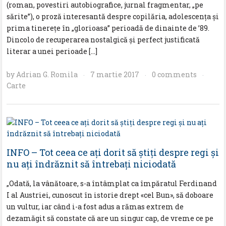
(roman, povestiri autobiografice, jurnal fragmentar, „pe
sărite”), o proză interesantă despre copilăria, adolescenţa şi
prima tinereţe în „glorioasa” perioadă de dinainte de ’89.
Dincolo de recuperarea nostalgică şi perfect justificată
literar a unei perioade […]
by
Adrian G. Romila
7 martie 2017
0 comments
·
·
·
Carte
INFO – Tot ceea ce aţi dorit să ştiţi despre regi şi
nu aţi îndrăznit să întrebaţi niciodată
„Odată, la vânătoare, s-a întâmplat ca împăratul Ferdinand
I al Austriei, cunoscut în istorie drept «cel Bun», să doboare
un vultur, iar când i-a fost adus a rămas extrem de
dezamăgit să constate că are un singur cap, de vreme ce pe