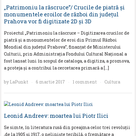
„Patrimoniu la răscruce”/ Crucile de piatră şi
monumentele eroilor de război din judeţul
Prahova vor fi digitizate 2D şi 3D
Proiectul „Patrimoniu la răscruce – Digitizarea crucilor de
piatră şi a monumentelor de eroi din Primul Război
Mondial din judeţul Prahova”, finanţat de Ministerului
Culturii, prin Administraţia Fondului Cultural Naţional a
fost lansat luni în scopul de cataloga, a digitiza, a promova,
a proteja şi a contribui la cercetarea primară a […]
by
LaPunkt
6 martie 2017
1 comment
Cultura
·
·
·
Leonid Andreev: moartea lui Piotr Ilici
Se simte, în literatura rusă din preajma celor trei revoluţii
,de la 1905 şi 1917, o nelinişte teribilă, o fremătare a