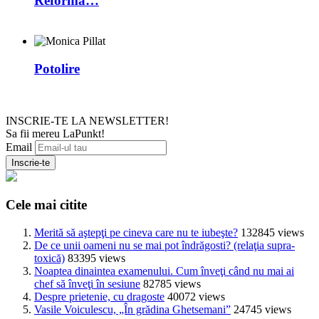
Reforma…
Potolire
INSCRIE-TE LA NEWSLETTER!
Sa fii mereu LaPunkt!
Email
Cele mai citite
Merită să aştepţi pe cineva care nu te iubeşte?
132845 views
De ce unii oameni nu se mai pot îndrăgosti? (relaţia supra-
toxică)
83395 views
Noaptea dinaintea examenului. Cum înveţi când nu mai ai
chef să înveţi în sesiune
82785 views
Despre prietenie, cu dragoste
40072 views
Vasile Voiculescu, „În grădina Ghetsemani”
24745 views