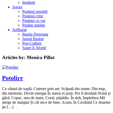
Institutii
Agora
Punktul sensibil
Punktul critic
Punktul cu var
Punkte punkte
ArtBazar
Banda Desenata
Jurnal Ilustrat
Pop-Culture
Sunet E-World
Articles by: Monica Pillat
Potolire
Ca vântul de suplă, Cutreier prin aer. Scăpată din nume, Din trup,
din memorie, Devin energia În starea ei pură. Pot fi deodată Jivină și
gâză, Copac, stea de mare, Coral, păpădie. În duh, împletirea Mă
șterge de margini Și cât mi-e de bine, Acum, în Cuvântul Ce doarme
pe […]