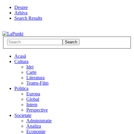
Despre
Arhiva
Search Results
Acasă
Cultura
Idei
Carte
Literatura
Teatru-Film
Politica
Europa
Global
Intern
Perspective
Societate
Administratie
Analiza
Economie