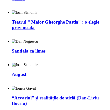
Teatrul “ Maior Gheorghe Pastia” : o elegie
provincială
Sandala ca limes
August
“Acvariul” și realitățile de sticlă (Dan-Liviu
Boeriu)