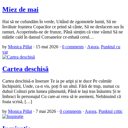
Miez de mai
Hai să ne cufundăm în verde, Uitând de zgomotele lumii, Să ne
învăluie foșnirea Copacilor ce prind să cânte, Să ne desfacem sus în
ramuri, Acoperindu-ne de frunze, Până simțim că vine vântul Să ne
mlădie cald în dansul Coroanelor ce-mbată cerul…
by
Monica Pillat
·
15 mai 2026
·
0 comments
·
Agora
,
Punktul cu
var
Cartea deschisă
Cartea deschisă-n înserare Te ia pe aripi și te duce Pe culmile
închipuirii, Unde, ca-n vis, poți fi un altul. Fără de trup, numai cu
duhul Colinzi prin lumea plăsmuită, Până te lași tras înăuntru Și te
îmbraci în personajul Cu care-ai vrea să te asemeni, Nebănuind că
foaia scrisă, […]
by
Monica Pillat
·
7 mai 2026
·
0 comments
·
Agora
,
Punktul critic