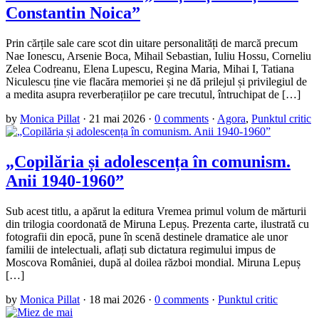
Constantin Noica”
Prin cărțile sale care scot din uitare personalități de marcă precum
Nae Ionescu, Arsenie Boca, Mihail Sebastian, Iuliu Hossu, Corneliu
Zelea Codreanu, Elena Lupescu, Regina Maria, Mihai I, Tatiana
Niculescu ține vie flacăra memoriei și ne dă prilejul și privilegiul de
a medita asupra reverberațiilor pe care trecutul, întruchipat de […]
by
Monica Pillat
·
21 mai 2026
·
0 comments
·
Agora
,
Punktul critic
„Copilăria și adolescența în comunism.
Anii 1940-1960”
Sub acest titlu, a apărut la editura Vremea primul volum de mărturii
din trilogia coordonată de Miruna Lepuș. Prezenta carte, ilustrată cu
fotografii din epocă, pune în scenă destinele dramatice ale unor
familii de intelectuali, aflați sub dictatura regimului impus de
Moscova României, după al doilea război mondial. Miruna Lepuș
[…]
by
Monica Pillat
·
18 mai 2026
·
0 comments
·
Punktul critic