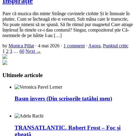
Inspirație
Pare că muzica din minte Strânge cuvintele ciobite Și le înmoaie în
plutire. Cum se încheagă ele-n versuri, Sub mâna care le transcrie,
Nu poate nimeni să ne spună. Să fie ritmul pur magnetul Care atrage
înțelesul În rimele ce-i dau conturul? Singur, compozitorul știe Că-
nsemnele de pe hârtie I-au […]
by
Monica Pillat
·
4 mai 2026
·
1 comment
·
Agora
,
Punktul critic
1
2
3
…
60
Next →
Ultimele articole
Basm invers (Din scrisorile tatălui meu)
TRANSATLANTIC. Robert Frost – Foc și
gheață