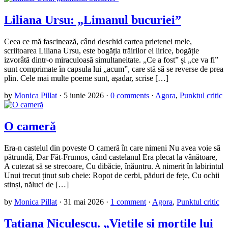
Liliana Ursu: „Limanul bucuriei”
Ceea ce mă fascinează, când deschid cartea prietenei mele,
scriitoarea Liliana Ursu, este bogăția trăirilor ei lirice, bogăție
izvorâtă dintr-o miraculoasă simultaneitate. „Ce a fost” și „ce va fi”
sunt comprimate în capsula lui „acum”, care stă să se reverse de prea
plin. Cele mai multe poeme sunt, așadar, scrise […]
by
Monica Pillat
·
5 iunie 2026
·
0 comments
·
Agora
,
Punktul critic
O cameră
Era-n castelul din poveste O cameră în care nimeni Nu avea voie să
pătrundă, Dar Făt-Frumos, când castelanul Era plecat la vânătoare,
A cutezat să se strecoare, Cu dibăcie, înăuntru. A nimerit în labirintul
Unui trecut ținut sub cheie: Ropot de cerbi, păduri de fețe, Cu ochii
stinși, năluci de […]
by
Monica Pillat
·
31 mai 2026
·
1 comment
·
Agora
,
Punktul critic
Tatiana Niculescu. „Viețile și morțile lui