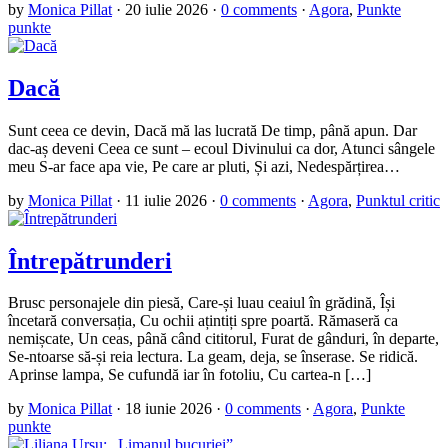
by
Monica Pillat
·
20 iulie 2026
·
0 comments
·
Agora
,
Punkte
punkte
Dacă
Sunt ceea ce devin, Dacă mă las lucrată De timp, până apun. Dar
dac-aș deveni Ceea ce sunt – ecoul Divinului ca dor, Atunci sângele
meu S-ar face apa vie, Pe care ar pluti, Și azi, Nedespărțirea…
by
Monica Pillat
·
11 iulie 2026
·
0 comments
·
Agora
,
Punktul critic
Întrepătrunderi
Brusc personajele din piesă, Care-și luau ceaiul în grădină, Își
încetară conversația, Cu ochii ațintiți spre poartă. Rămaseră ca
nemișcate, Un ceas, până când cititorul, Furat de gânduri, în departe,
Se-ntoarse să-și reia lectura. La geam, deja, se înserase. Se ridică.
Aprinse lampa, Se cufundă iar în fotoliu, Cu cartea-n […]
by
Monica Pillat
·
18 iunie 2026
·
0 comments
·
Agora
,
Punkte
punkte